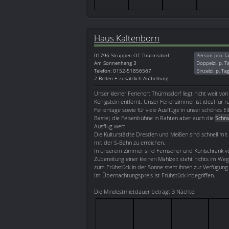
Haus Kaltenborn
01796
Struppen OT Thürmsdorf
Person pro Ta
Am Sonnenhang 3
Doppelzi. p. T
Telefon: 0152-51856567
Einzelzi. p. Ta
2 Betten + zusätzlich Aufbettung
Unser kleiner Ferienort Thürmsdorf liegt nicht weit vo
Königstein entfernt. Unser Ferienzimmer ist ideal für 
Ferientage sowie für viele Ausflüge in unser schönes E
Bastei, die Felsenbühne in Rahten aber auch die
Schr
Ausflug wert.
Die Kulturstädte Dresden und Meißen sind schnell mi
mit der S-Bahn zu erreichen.
In unserem Zimmer sind Fernseher und Kühlschrank v
Zubereitung einer kleinen Mahlzeit steht nichts im Wege
zum Frühstück in der Sonne steht ihnen zur Verfügung
Im Übernachtungspreis ist Frühstück inbegriffen.
Die Mindestmietdauer beträgt 3 Nächte.