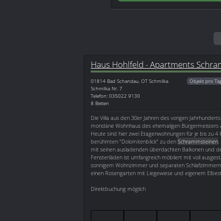
Haus Hohlfeld - Apartments Schra
01814
Bad Schandau, OT Schmilka
Objekt pro Ta
Schmilka Nr. 7
Telefon: 035022 9130
8 Betten
Die Villa aus den 30er Jahren des vorigen Jahrhunderts
mondäne Wohnhaus des ehemaligen Bürgermeisters A
Heute sind hier zwei Etagenwohnungen für je bis zu 
berühmten "Dolomitenblick" zu den
Schrammsteinen
.
mit seinen ausladenden überdachten Balkonen und den
Fensterläden ist umfangreich möbliert mit voll ausges
sonnigem Wohnzimmer und separaten Schlafzimmern s
einen Rosengarten mit Liegewiese und eigenem Elbes
Direktbuchung möglich