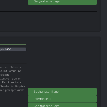
Geografische Lage
g ab:
180€
aus mit Blick zu den
aub mit Familie und
Relaxen.
stück vom eigenen
it. Das StrandHaus
 überdachter Grillplatz
n in geselliger Runde
Buchungsanfrage
Internetseite
Geografische Lage