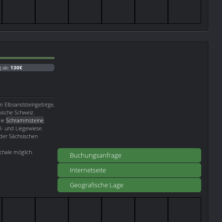
g ab:
130€
m Elbsandsteingebirge,
ische Schweiz.
die
Schrammsteine
,
l- und Liegewiese.
 der Sächsischen
chale möglich.
Buchungsanfrage
Internetseite
Geografische Lage