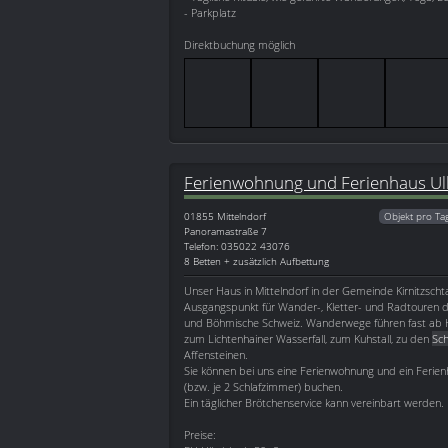
- Parkplatz
Direktbuchung möglich
Ferienwohnung und Ferienhaus Ul
01855
Mittelndorf
Objekt pro Ta
Panoramastraße 7
Telefon: 035022 43076
8 Betten + zusätzlich Aufbettung
Unser Haus in Mittelndorf in der Gemeinde Kirnitzschtal
Ausgangspunkt für Wander-, Kletter- und Radtouren d
und Böhmische Schweiz. Wanderwege führen fast ab Hau
zum Lichtenhainer Wasserfall, zum Kuhstall, zu den
Sc
Affensteinen.
Sie können bei uns eine Ferienwohnung und ein Ferien
(bzw. je 2 Schlafzimmer) buchen.
Ein täglicher Brötchenservice kann vereinbart werden.
Preise: