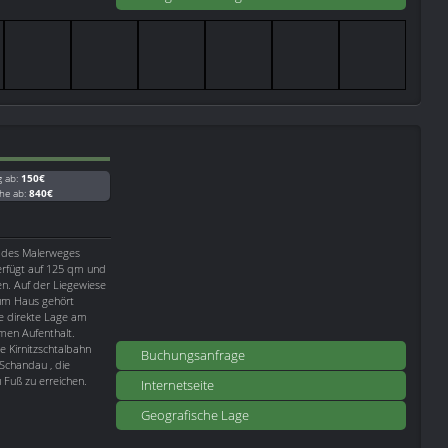
g ab:
150€
he ab:
840€
t des Malerweges
erfügt auf 125 qm und
n. Auf der Liegewiese
um Haus gehört
ie direkte Lage am
men Aufenthalt.
e Kirnitzschtalbahn
Buchungsanfrage
 Schandau , die
 Fuß zu erreichen.
Internetseite
Geografische Lage