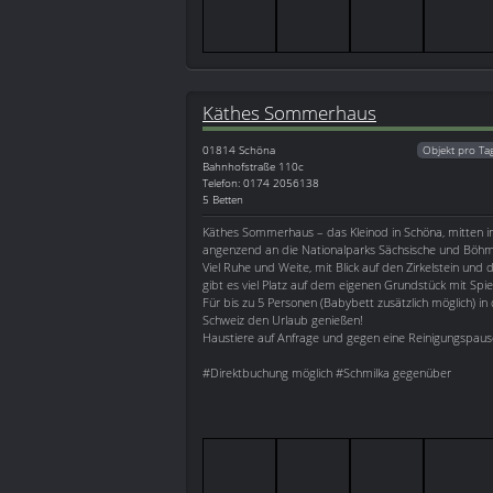
Käthes Sommerhaus
01814
Schöna
Objekt pro Ta
Bahnhofstraße 110c
Telefon: 0174 2056138
5 Betten
Käthes Sommerhaus – das Kleinod in Schöna, mitten i
angenzend an die Nationalparks Sächsische und Böhm
Viel Ruhe und Weite, mit Blick auf den Zirkelstein und 
gibt es viel Platz auf dem eigenen Grundstück mit Spie
Für bis zu 5 Personen (Babybett zusätzlich möglich) in
Schweiz den Urlaub genießen!
Haustiere auf Anfrage und gegen eine Reinigungspaus
#Direktbuchung möglich #Schmilka gegenüber