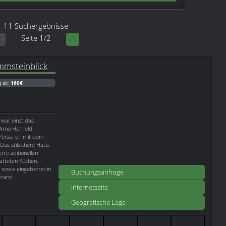
11 Suchergebnisse
Seite 1/2
mmsteinblick
g ab:
160€
 war einst das
rno Hohlfeld.
4 Personen mit dem
 Das stilsichere Haus
 traditionellen
tatteten Küchen,
owie eingebettet in
Buchungsanfrage
trand.
Internetseite
Geografische Lage