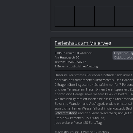
Ferienhaus am Malerweg
01855
Sebnitz, OT Altendorf
Objekt pro Ta
Am Hegebusch 20
Objekt p. Woc
Telefon: 035022 50777
7 Betten + zusätzlich Aufbettung
Unser neu errichtetes Ferienhaus befindet sich unwei
oberhalb des romantischen Kirnitzschtals. Das Haus v
2 Etagen über insgesamt 4 Schlafzimmer für 7 Persone
und der Terrasse am Haus können Sie entspannen. Z
ebenso eine Garage sowie weitere PKW-Stellplätze. D
Waldesrand garantiert ihnen eine ruhigen und erholsa
Bekannte Wander- und Ausflugsziele wie die historisch
zum Lichtenhainer Wasserfall und in die Kurstadt Bad
Schrammsteine
und der Große Winterberg sind gut zu
Preis bis 4 Personen: 150 Euro/Tag
Jede weitere Person 20 Euro/Tag
Mindestbuchung: 1 Woche (6 Nächte)