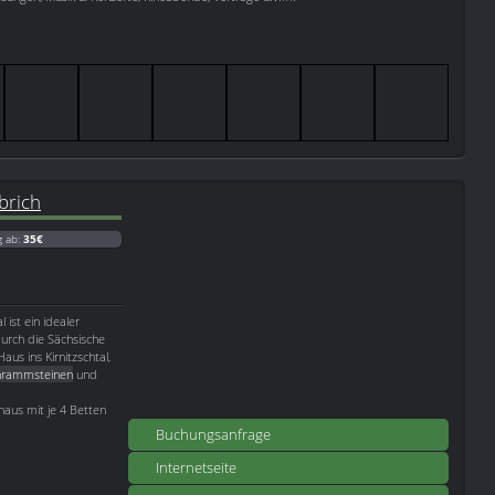
brich
g ab:
35€
 ist ein idealer
urch die Sächsische
s ins Kirnitzschtal,
hrammsteinen
und
haus mit je 4 Betten
Buchungsanfrage
Internetseite