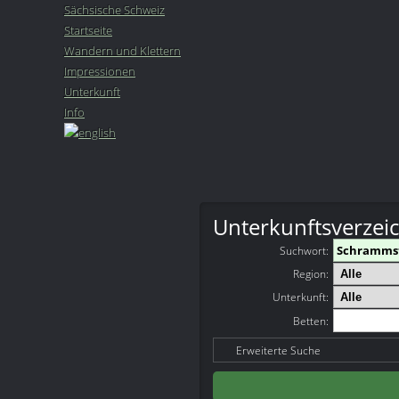
Sächsische Schweiz
Startseite
Wandern und Klettern
Impressionen
Unterkunft
Info
Unterkunftsverzei
Suchwort
:
Region:
Unterkunft:
Betten:
Erweiterte Suche