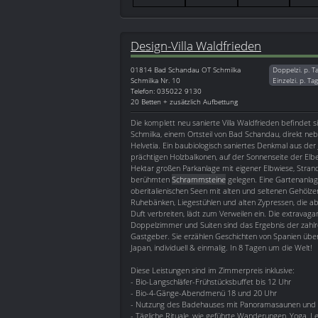
Design-Villa Waldfrieden
01814
Bad Schandau OT Schmilka
Doppelzi. p. T
Schmilka Nr. 10
Einzelzi. p. Ta
Telefon: 035022 9130
20 Betten + zusätzlich Aufbettung
Die komplett neu sanierte Villa Waldfrieden befindet si
Schmilka, einem Ortsteil von Bad Schandau, direkt ne
Helvetia. Ein baubiologisch saniertes Denkmal aus de
prächtigen Holzbalkonen, auf der Sonnenseite der Elbe
Hektar großen Parkanlage mit eigener Elbwiese, Strand
berühmten
Schrammsteine
gelegen. Eine Gartenanlag
oberitalienischen Seen mit alten und seltenen Gehölz
Ruhebänken, Liegestühlen und alten Zypressen, die a
Duft verbreiten, lädt zum Verweilen ein. Die extravaga
Doppelzimmer und Suiten sind das Ergebnis der zahlr
Gastgeber. Sie erzählen Geschichten von Spanien über 
Japan, individuell & einmalig. In 8 Tagen um die Welt!
Diese Leistungen sind im Zimmerpreis inklusive:
- Bio-Langschläfer-Frühstücksbuffet bis 12 Uhr
- Bio-4-Gänge-Abendmenü 18 und 20 Uhr
- Nutzung des Badehauses mit Panoramasaunen und R
- Tägliche Rituale, wie geführte Wanderungen, Yoga, L