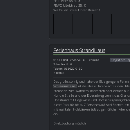
FH Ulbrich ab 50,-€
FEWO Ulbrich ab 35.-€
Wir freuen uns auf Ihren Besuch !
Ferienhaus StrandHaus
01814
Bad Schandau, OT Schmilka
Objekt pro Ta
Schmilka Nr. 6
Telefon: 035022 9130
7 Betten
Das große, sonnig und nahe der Elbe gelegene Ferienh
Schrammsteinen
ist die ideale Unterkunft für den Url
Freunden, zum Wandern, Radfahren oder einfach nur 
Nur die Straße und der Elberadweg trennt das Grund
Elbestrand mit Liegewiese und Bootsanlegemöglichke
bietet Platz für bis zu 7 Personen auf zwei Ebenen, ein
mit rustikalen Holzbänken lädt zu gemütlichen Abende
ein.
Direktbuchung möglich