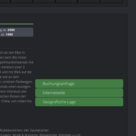
ag ab:
258€
g ab:
198€
ch an der Elbe in
ben dem Bio-Hotel
r Jahrhundertwende mit
 inmitten einer 2
 und mit Blick auf die
e wie an den
en, schönen Parkwegen,
Buchungsanfrage
bends einen würzigen
nten Interieurs der
Internetseite
eichen Reisen der
China, von Indien bis
Geografische Lage
uhebereichen, inkl. Saunatücher
esungen, Musik & Konzerte, Kinoabende, Vorträge u.v.m.