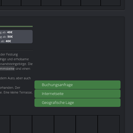
g ab:
40€
ag ab:
50€
g ab:
40€
n der Festung
ruhige und erholsame
lbsandsteingebirge. Die
ammsteine
sind einen
t dem Auto, aber auch
Buchungsanfrage
orhanden. Der
. Eine kleine Terrasse,
Internetseite
.
Geografische Lage