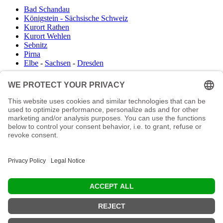
Bad Schandau
Königstein - Sächsische Schweiz
Kurort Rathen
Kurort Wehlen
Sebnitz
Pirna
Elbe
-
Sachsen
-
Dresden
Infocenter
Wanderkartenshop
Prospektdownload
Unterkunft Böhmisch Sächsische Schweiz
Veranstaltungskalender
Kontakt
Impressum
Buchungsanfrage
Mail an die Redaktion
"In den Wäldern sind Dinge, über die nachzudenken man jahrelang i
Moos liegen könnte." (Franz Kafka)