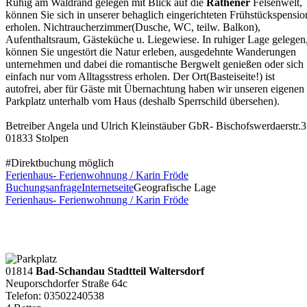
Ruhig am Waldrand gelegen mit Blick auf die
Rathener
Felsenwelt,
können Sie sich in unserer behaglich eingerichteten Frühstückspensio
erholen. Nichtraucherzimmer(Dusche, WC, teilw. Balkon),
Aufenthaltsraum, Gästeküche u. Liegewiese. In ruhiger Lage gelegen
können Sie ungestört die Natur erleben, ausgedehnte Wanderungen
unternehmen und dabei die romantische Bergwelt genießen oder sich
einfach nur vom Alltagsstress erholen. Der Ort(Basteiseite!) ist
autofrei, aber für Gäste mit Übernachtung haben wir unseren eigenen
Parkplatz unterhalb vom Haus (deshalb Sperrschild übersehen).
Betreiber Angela und Ulrich Kleinstäuber GbR- Bischofswerdaerstr.
01833 Stolpen
#Direktbuchung möglich
Ferienhaus- Ferienwohnung / Karin Fröde
Buchungsanfrage
Internetseite
Geografische Lage
Ferienhaus- Ferienwohnung / Karin Fröde
01814
Bad-Schandau Stadtteil Waltersdorf
Neuporschdorfer Straße 64c
Telefon: 03502240538