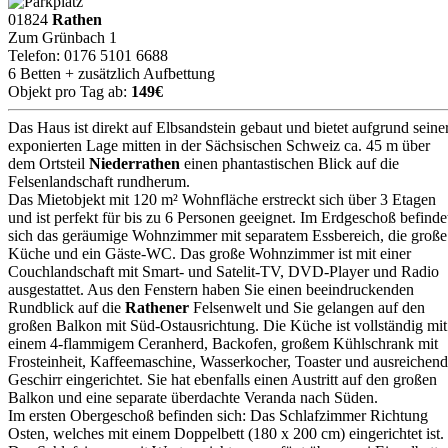
01824
Rathen
Zum Grünbach 1
Telefon: 0176 5101 6688
6 Betten + zusätzlich Aufbettung
Objekt pro Tag ab:
149€
Das Haus ist direkt auf Elbsandstein gebaut und bietet aufgrund seine
exponierten Lage mitten in der Sächsischen Schweiz ca. 45 m über
dem Ortsteil
Niederrathen
einen phantastischen Blick auf die
Felsenlandschaft rundherum.
Das Mietobjekt mit 120 m² Wohnfläche erstreckt sich über 3 Etagen
und ist perfekt für bis zu 6 Personen geeignet. Im Erdgeschoß befinde
sich das geräumige Wohnzimmer mit separatem Essbereich, die große
Küche und ein Gäste-WC. Das große Wohnzimmer ist mit einer
Couchlandschaft mit Smart- und Satelit-TV, DVD-Player und Radio
ausgestattet. Aus den Fenstern haben Sie einen beeindruckenden
Rundblick auf die
Rathener
Felsenwelt und Sie gelangen auf den
großen Balkon mit Süd-Ostausrichtung. Die Küche ist vollständig mit
einem 4-flammigem Ceranherd, Backofen, großem Kühlschrank mit
Frosteinheit, Kaffeemaschine, Wasserkocher, Toaster und ausreichend
Geschirr eingerichtet. Sie hat ebenfalls einen Austritt auf den großen
Balkon und eine separate überdachte Veranda nach Süden.
Im ersten Obergeschoß befinden sich: Das Schlafzimmer Richtung
Osten, welches mit einem Doppelbett (180 x 200 cm) eingerichtet ist.