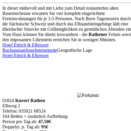
In dieser mühevoll und mit Liebe zum Detail restaurierten alten
Bauernscheune erwarten Sie vier komplett eingerichtete
Ferienwohnungen für je 3-5 Personen. Nach Ihren Tagestouren durch
die Sächsische Schweiz und durch das Elbsandsteingebirge lädt eine
überdachte Sitzecke mit Grillmöglichkeit zu gemütlichen Abenden ein
Vom Haus können Sie direkt loswandern - die
Rathener
Felsen sowi
den imposanten Lilienstein erreichen Sie in wenigen Minuten.
Hotel Ettrich & Elbresort
Buchungsanfrage
Internetseite
Geografische Lage
Hotel Ettrich & Elbresort
01824
Kurort Rathen
Elbweg 2
Telefon: 035021 68524
104 Betten + zusätzlich Aufbettung
Person pro Tag ab:
47,50€
Doppelzi. p. Tag ab:
95€