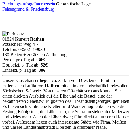
Buchungsanfrage
Internetseite
Geografische Lage
Felsengrund & Friedensburg
01824
Kurort Rathen
Pötzschaer Weg 4-7
Telefon: 035021 99930
130 Betten + zusätzlich Aufbettung
Person pro Tag ab:
30€
Doppelzi. p. Tag ab:
52€
Einzelzi. p. Tag ab:
30€
Unsere Gästehäuser liegen ca. 35 km von Dresden entfernt im
malerischen Luftkurort
Rathen
mitten in der landschaftlich reizvollen
Sächsischen Schweiz. Von unseren Gästehäusern aus können Sie
einen direkten Ausblick auf die Elbe und die Bastei, eine der
bekanntesten Sehenswürdigkeiten des Elbsandsteingebirges, genießen
Es bieten sich zahlreiche Kletter- und Wandermöglichkeiten wie die
Festung Königstein, der Lilienstein, die Schrammsteine, der Malerwe
und vieles mehr. Auch der Elberadweg führt direkt an unseren Häuse
vorbei. Außerdem liegen auch interessante Städte wie Pirna, Meißen
und unsere Landeshauptstadt Dresden in greifbarer Nähe.