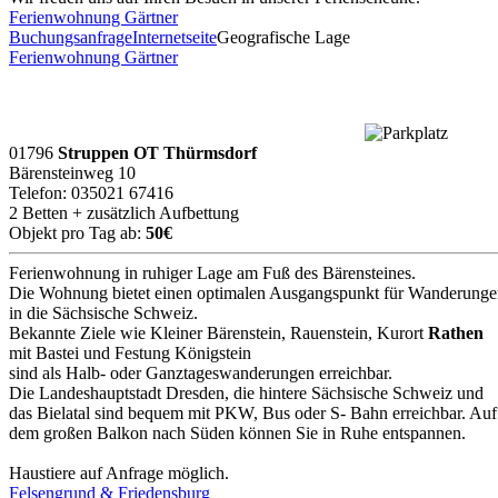
Ferienwohnung Gärtner
Buchungsanfrage
Internetseite
Geografische Lage
Ferienwohnung Gärtner
01796
Struppen OT Thürmsdorf
Bärensteinweg 10
Telefon: 035021 67416
2 Betten + zusätzlich Aufbettung
Objekt pro Tag ab:
50€
Ferienwohnung in ruhiger Lage am Fuß des Bärensteines.
Die Wohnung bietet einen optimalen Ausgangspunkt für Wanderung
in die Sächsische Schweiz.
Bekannte Ziele wie Kleiner Bärenstein, Rauenstein, Kurort
Rathen
mit Bastei und Festung Königstein
sind als Halb- oder Ganztageswanderungen erreichbar.
Die Landeshauptstadt Dresden, die hintere Sächsische Schweiz und
das Bielatal sind bequem mit PKW, Bus oder S- Bahn erreichbar. Auf
dem großen Balkon nach Süden können Sie in Ruhe entspannen.
Haustiere auf Anfrage möglich.
Felsengrund & Friedensburg