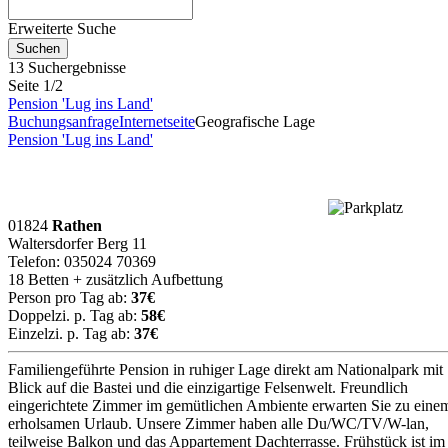
Erweiterte Suche
13 Suchergebnisse
Seite 1/2
Pension 'Lug ins Land'
Buchungsanfrage
Internetseite
Geografische Lage
Pension 'Lug ins Land'
01824
Rathen
Waltersdorfer Berg 11
Telefon: 035024 70369
18 Betten + zusätzlich Aufbettung
Person pro Tag ab:
37€
Doppelzi. p. Tag ab:
58€
Einzelzi. p. Tag ab:
37€
Familiengeführte Pension in ruhiger Lage direkt am Nationalpark mit
Blick auf die Bastei und die einzigartige Felsenwelt. Freundlich
eingerichtete Zimmer im gemütlichen Ambiente erwarten Sie zu eine
erholsamen Urlaub. Unsere Zimmer haben alle Du/WC/TV/W-lan,
teilweise Balkon und das Appartement Dachterrasse. Frühstück ist im