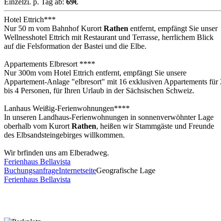
Einzelzi. p. Tag ab:
69€
Hotel Ettrich***
Nur 50 m vom Bahnhof Kurort
Rathen
entfernt, empfängt Sie unser
Wellnesshotel Ettrich mit Restaurant und Terrasse, herrlichem Blick
auf die Felsformation der Bastei und die Elbe.
Appartements Elbresort ****
Nur 300m vom Hotel Ettrich entfernt, empfängt Sie unsere
Appartement-Anlage "elbresort" mit 16 exklusiven Appartements für 
bis 4 Personen, für Ihren Urlaub in der Sächsischen Schweiz.
Lanhaus Weißig-Ferienwohnungen****
In unseren Landhaus-Ferienwohnungen in sonnenverwöhnter Lage
oberhalb vom Kurort
Rathen
, heißen wir Stammgäste und Freunde
des Elbsandsteingebirges willkommen.
Wir brfinden uns am Elberadweg.
Ferienhaus Bellavista
Buchungsanfrage
Internetseite
Geografische Lage
Ferienhaus Bellavista