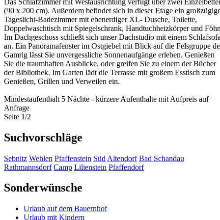
Das Schlafzimmer mit Westausrichtung verfügt über zwei Einzelbette
(90 x 200 cm). Außerdem befindet sich in dieser Etage ein großzügig
Tageslicht-Badezimmer mit ebenerdiger XL- Dusche, Toilette,
Doppelwaschtisch mit Spiegelschrank, Handtuchheizkörper und Föhn
Im Dachgeschoss schließt sich unser Dachstudio mit einem Schlafsof
an. Ein Panoramafenster im Ostgiebel mit Blick auf die Felsgruppe de
Gamrig lässt Sie unvergessliche Sonnenaufgänge erleben. Genießen
Sie die traumhaften Ausblicke, oder greifen Sie zu einem der Bücher
der Bibliothek. Im Garten lädt die Terrasse mit großem Esstisch zum
Genießen, Grillen und Verweilen ein.
Mindestaufenthalt 5 Nächte - kürzere Aufenthalte mit Aufpreis auf
Anfrage
Seite 1/2
Suchvorschläge
Sebnitz
Wehlen
Pfaffenstein
Süd
Altendorf
Bad Schandau
Rathmannsdorf
Camp
Lilienstein
Pfaffendorf
Sonderwünsche
Urlaub auf dem Bauernhof
Urlaub mit Kindern