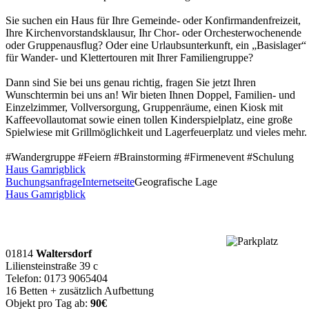
Sie suchen ein Haus für Ihre Gemeinde- oder Konfirmandenfreizeit,
Ihre Kirchenvorstandsklausur, Ihr Chor- oder Orchesterwochenende
oder Gruppenausflug? Oder eine Urlaubsunterkunft, ein „Basislager“
für Wander- und Klettertouren mit Ihrer Familiengruppe?
Dann sind Sie bei uns genau richtig, fragen Sie jetzt Ihren
Wunschtermin bei uns an! Wir bieten Ihnen Doppel, Familien- und
Einzelzimmer, Vollversorgung, Gruppenräume, einen Kiosk mit
Kaffeevollautomat sowie einen tollen Kinderspielplatz, eine große
Spielwiese mit Grillmöglichkeit und Lagerfeuerplatz und vieles mehr.
#Wandergruppe #Feiern #Brainstorming #Firmenevent #Schulung
Haus Gamrigblick
Buchungsanfrage
Internetseite
Geografische Lage
Haus Gamrigblick
01814
Waltersdorf
Liliensteinstraße 39 c
Telefon: 0173 9065404
16 Betten + zusätzlich Aufbettung
Objekt pro Tag ab:
90€