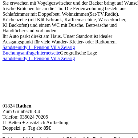
Sie erwachen mit Vogelgezwitscher und der Bäcker bringt auf Wunsc
frische Brötchen bis an die Tür. Die Ferienwohnung besteht aus
Schlafzimmer mit Doppelbett, Wohnzimmer(Sat-TV,Radio),
Küchenzeile (mit Kühlschrank, Kaffeemaschine, Wasserkocher,
Kl.Backofen) und einem WC mit Dusche. Bettwäsche und
Handtücher sind vorhanden.
Ihr Auto parkt direkt am Haus. Unser Standort ist idealer
Ausgangspunkt für viele Wander- Kletter- oder Radtouren.
Sandsteinidyll - Pension Villa Zeissig
Buchungsanfrage
Internetseite
Geografische Lage
Sandsteinidyll - Pension Villa Zeissig
01824
Rathen
Zum Grünbach 3-4
Telefon: 035024 70205
11 Betten + zusätzlich Aufbettung
Doppelzi. p. Tag ab:
85€