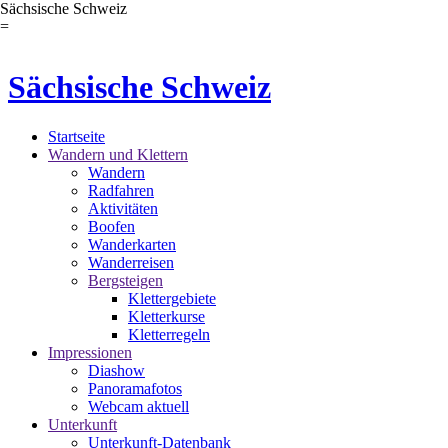
Sächsische Schweiz
=
Sächsische Schweiz
Startseite
Wandern und Klettern
Wandern
Radfahren
Aktivitäten
Boofen
Wanderkarten
Wanderreisen
Bergsteigen
Klettergebiete
Kletterkurse
Kletterregeln
Impressionen
Diashow
Panoramafotos
Webcam aktuell
Unterkunft
Unterkunft-Datenbank