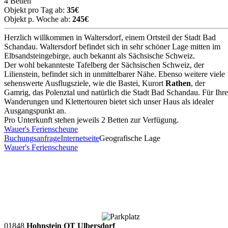
4 Betten
Objekt pro Tag ab:
35€
Objekt p. Woche ab:
245€
Herzlich willkommen in Waltersdorf, einem Ortsteil der Stadt Bad
Schandau. Waltersdorf befindet sich in sehr schöner Lage mitten im
Elbsandsteingebirge, auch bekannt als Sächsische Schweiz.
Der wohl bekannteste Tafelberg der Sächsischen Schweiz, der
Lilienstein, befindet sich in unmittelbarer Nähe. Ebenso weitere viele
sehenswerte Ausflugsziele, wie die Bastei, Kurort
Rathen
, der
Gamrig, das Polenztal und natürlich die Stadt Bad Schandau. Für Ihre
Wanderungen und Klettertouren bietet sich unser Haus als idealer
Ausgangspunkt an.
Pro Unterkunft stehen jeweils 2 Betten zur Verfügung.
Wauer's Ferienscheune
Buchungsanfrage
Internetseite
Geografische Lage
Wauer's Ferienscheune
01848
Hohnstein OT Ulbersdorf