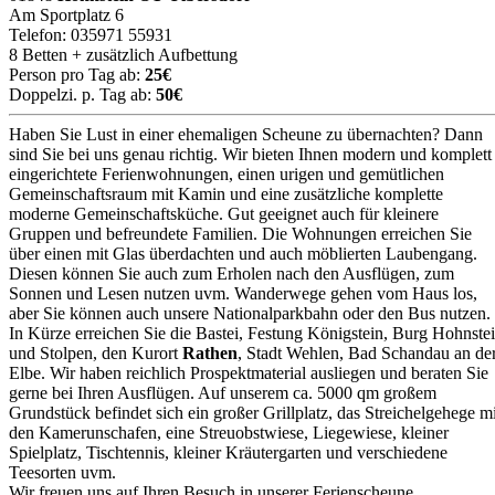
Am Sportplatz 6
Telefon: 035971 55931
8 Betten + zusätzlich Aufbettung
Person pro Tag ab:
25€
Doppelzi. p. Tag ab:
50€
Haben Sie Lust in einer ehemaligen Scheune zu übernachten? Dann
sind Sie bei uns genau richtig. Wir bieten Ihnen modern und komplett
eingerichtete Ferienwohnungen, einen urigen und gemütlichen
Gemeinschaftsraum mit Kamin und eine zusätzliche komplette
moderne Gemeinschaftsküche. Gut geeignet auch für kleinere
Gruppen und befreundete Familien. Die Wohnungen erreichen Sie
über einen mit Glas überdachten und auch möblierten Laubengang.
Diesen können Sie auch zum Erholen nach den Ausflügen, zum
Sonnen und Lesen nutzen uvm. Wanderwege gehen vom Haus los,
aber Sie können auch unsere Nationalparkbahn oder den Bus nutzen.
In Kürze erreichen Sie die Bastei, Festung Königstein, Burg Hohnste
und Stolpen, den Kurort
Rathen
, Stadt Wehlen, Bad Schandau an de
Elbe. Wir haben reichlich Prospektmaterial ausliegen und beraten Sie
gerne bei Ihren Ausflügen. Auf unserem ca. 5000 qm großem
Grundstück befindet sich ein großer Grillplatz, das Streichelgehege mi
den Kamerunschafen, eine Streuobstwiese, Liegewiese, kleiner
Spielplatz, Tischtennis, kleiner Kräutergarten und verschiedene
Teesorten uvm.
Wir freuen uns auf Ihren Besuch in unserer Ferienscheune.