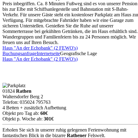
Preis inbegriffen. Ca. 8 Minuten Fußweg sind es von unserer Pension
bis zur Elbe mit Schiffsanlegestelle und Bahnstation mit S-Bahn-
Verkehr. Für unsere Gäste steht ein kostenloser Parkplatz am Haus zu
Verfügung. Für mitgebrachte Fahrräder haben wir eine Garage zum
sicheren Unterstellen. Genießen Sie die Ruhe auf unserer
Sommerterrasse bei gekühlten Getränken, die im Haus erhältlich sind.
Wandergruppen und Familienfeiern bis zu 24 Personen möglich. Wir
freuen uns auf Ihren Besuch.
Haus "An der Echobank" (2 FEWO's)
Buchungsanfrage
Internetseite
Geografische Lage
Haus "An der Echobank" (2 FEWO's)
01824
Rathen
Waltersdorfer Berg 2
Telefon: 035024 795763
4 Betten + zusätzlich Aufbettung
Objekt pro Tag ab:
60€
Objekt p. Woche ab:
301€
Erholen Sie sich in unserer ruhig gelegenen Ferienwohnung mit
fantastischen Blick in die bizarre
Rathener
Felswelt.