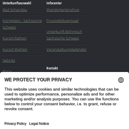
Unterkunftauswahl
Infocenter
Bad Schandau
Wanderkartenshop
Königstein - Sächsische
Prospektdownload
Schweiz
Unterkunft Böhmisch
Kurort Rathen
Sächsische Schweiz
Kurort Wehlen
Veranstaltungskalender
Sebnitz
Kontakt
Pirna
Impressum
Elbe
-
Sachsen
-
Buchungsanfrage
Dresden
Mail an die Redaktion
"In den Wäldern sind
Dinge, über die
nachzudenken man