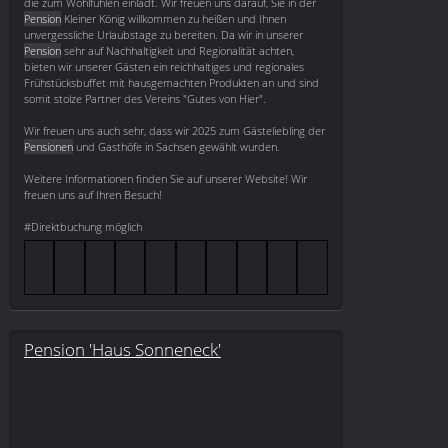
die zum Wohlfühlen einlädt. Wir freuen uns darauf, Sie in der
Pension
Kleiner König willkommen zu heißen und Ihnen
unvergessliche Urlaubstage zu bereiten. Da wir in unserer
Pension
sehr auf Nachhaltigkeit und Regionalität achten,
bieten wir unserer Gästen ein reichhaltiges und regionales
Frühstücksbuffet mit hausgemachten Produkten an und sind
somit stolze Partner des Vereins "Gutes von Hier".
Wir freuen uns auch sehr, dass wir 2025 zum Gästeliebling der
Pensionen
und Gasthöfe in Sachsen gewählt wurden.
Weitere Informationen finden Sie auf unserer Website! Wir
freuen uns auf Ihren Besuch!
#Direktbuchung möglich
Pension 'Haus Sonneneck'