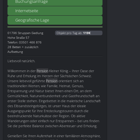
Buchungsanfrage
Internetseite
Geografische Lage
01796
Struppen-Siedlung
Objekt pro Tag ab:
119€
Hohe Straße 57
Telefon: 03501 466 876
28 Betten + zusätzlich
Aufbettung
Liebevoll natürlich.
Willkommen in der
Pension
Kleiner König – Ihrer Oase der
Ruhe und Erholung im Herzen der Sächsischen Schweiz.
Unsere liebevoll geführte
Pension
orientiert sich an
traditionellen Werten, wie Familie, Heimat, Genuss,
Entspannung und Natur bietet Ihnen einen Ort, an dem
Gemütlichkeit, Naturverbundenheit und Gastfreundschaft an
erster Stelle stehen. Eingebettet in die malerische Landschaft
des Elbsandsteingebirges, ist unser Haus der ideale
Ausgangspunkt für Ihre Entdeckungstouren durch die
beeindruckende Naturkulisse der Region. Ob aktive
Wanderungen oder einfach nur Entspannen – bei uns finden
Sie die perfekte Balance zwischen Abenteuer und Erholung.
Genießen Sie Ihren Aufenthalt in einer familiären Atmosphäre,