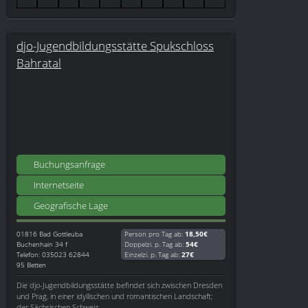
djo-Jugendbildungsstätte Spukschloss
Bahratal
Buchungsanfrage
Internetseite
Geografische Lage
01816
Bad Gottleuba
Person pro Tag ab:
18,50€
Buchenhain 34 f
Doppelzi. p. Tag ab:
54€
Telefon: 035023 62844
Einzelzi. p. Tag ab:
27€
95 Betten
Die djo-Jugendbildungsstätte befindet sich zwischen Dresden
und Prag, in einer idyllischen und romantischen Landschaft;
der Sächsischen Schweiz.