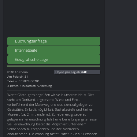
Buchungsanfrage
Internetseite
Geografische Lage
01814
Schöna
Objekt pro Tag ab:
64€
Am Feldrain 51
Telefon: 035028 80781
3 Betten + zusätzlich Aufbettung
Werte Gäste, gern begrüßen wir sie in unserem Haus. Dies
steht am Dorfrand, angrenzend Wiese und Feld.,
vorbeiführend der Malerweg und doch zentral gelegen zur
Gaststätte, Einkaufsmöglichkeit, Bushaltestelle und kleinen
Museen. (ca. 2 min. entfernt). Zur ebenerdig, seperat
gelegenen Ferienwohnung führt eine kleine Eingangsterrasse.
Sie Ferienwohnung bietet die Möglichkeit unter einem
Sonnendach zu entspannen und ihre Mahlzeiten
einzunehmen. Die Wohnung bietet Platz für 2 bis 3 Personen,