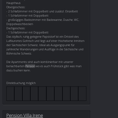
Haupthaus
Obergeschoss:
- 2 Schlafzimmer mit Doppelbett und zusätzl. Einzelbett
- 1 Schlafzimmer mit Doppelbett
- großzügiges Badezimmer mit Badewanne, Dusche, WC,
Doppelwaschbecken
Dachgeschoss:
- 1 Schlafzimmer mit Doppelbett
Das idyllisch, ruhig gelegene Papstdorf ist ein Ortsteil des
Luftkurortes Gohrisch und liegt auf einer Hochebene inmitten
der Sächsischen Schweiz. Ideal als Ausgangspunkt für
zahlreiche Wanderungen und Ausflüge in die Sächsische und
Böhmische Schweiz.
Die Apartments sind auch kombinierbar mit unserer
benachbarten
Pension
wo es auch Frühstück gibt was man
dazu buchen kann.
Direktbuchung möglich
Pension Villa Irene