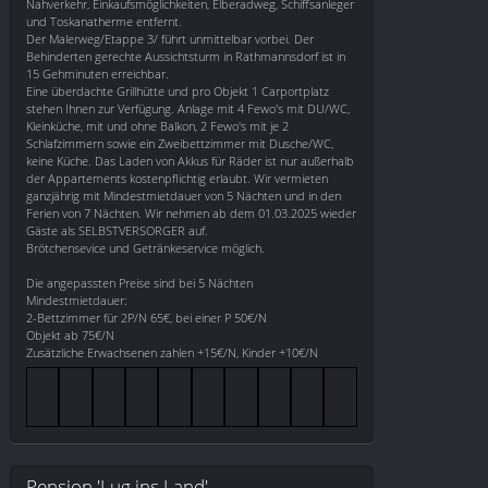
Nahverkehr, Einkaufsmöglichkeiten, Elberadweg, Schiffsanleger
und Toskanatherme entfernt.
Der Malerweg/Etappe 3/ führt unmittelbar vorbei. Der
Behinderten gerechte Aussichtsturm in Rathmannsdorf ist in
15 Gehminuten erreichbar.
Eine überdachte Grillhütte und pro Objekt 1 Carportplatz
stehen Ihnen zur Verfügung. Anlage mit 4 Fewo's mit DU/WC,
Kleinküche, mit und ohne Balkon, 2 Fewo's mit je 2
Schlafzimmern sowie ein Zweibettzimmer mit Dusche/WC,
keine Küche. Das Laden von Akkus für Räder ist nur außerhalb
der Appartements kostenpflichtig erlaubt. Wir vermieten
ganzjährig mit Mindestmietdauer von 5 Nächten und in den
Ferien von 7 Nächten. Wir nehmen ab dem 01.03.2025 wieder
Gäste als SELBSTVERSORGER auf.
Brötchensevice und Getränkeservice möglich.
Die angepassten Preise sind bei 5 Nächten
Mindestmietdauer:
2-Bettzimmer für 2P/N 65€, bei einer P 50€/N
Objekt ab 75€/N
Zusätzliche Erwachsenen zahlen +15€/N, Kinder +10€/N
Pension 'Lug ins Land'