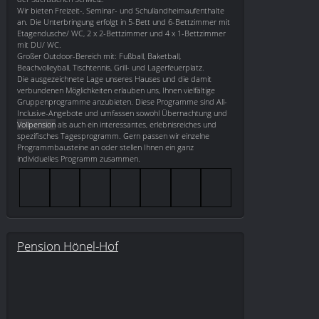
Wir bieten Freizeit-, Seminar- und Schullandheimaufenthalte
an. Die Unterbringung erfolgt in 5-Bett und 6-Bettzimmer mit
Etagendusche/ WC, 2 x 2-Bettzimmer und 4 x 1-Bettzimmer
mit DU/ WC.
Großer Outdoor-Bereich mit: Fußball, Baketball,
Beachvolleyball, Tischtennis, Grill- und Lagerfeuerplatz.
Die ausgezeichnete Lage unseres Hauses und die damit
verbundenen Möglichkeiten erlauben uns, Ihnen vielfältige
Gruppenprogramme anzubieten. Diese Programme sind All-
Inclusive-Angebote und umfassen sowohl Übernachtung und
Vollpension
als auch ein interessantes, erlebnisreiches und
spezifisches Tagesprogramm. Gern passen wir einzelne
Programmbausteine an oder stellen Ihnen ein ganz
individuelles Programm zusammen.
Pension Hönel-Hof