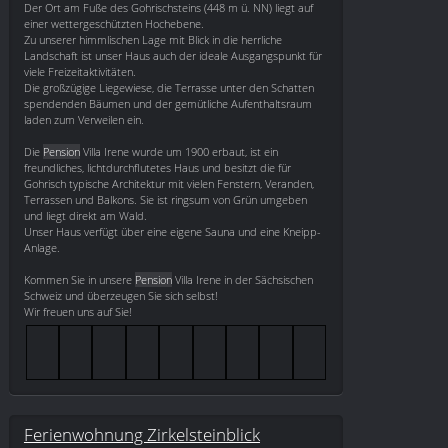
Der Ort am Fuße des Gohrischsteins (448 m ü. NN) liegt auf
einer wettergeschützten Hochebene.
Zu unserer himmlischen Lage mit Blick in die herrliche
Landschaft ist unser Haus auch der ideale Ausgangspunkt für
viele Freizeitaktivitäten.
Die großzügige Liegewiese, die Terrasse unter den Schatten
spendenden Bäumen und der gemütliche Aufenthaltsraum
laden zum Verweilen ein.
Die
Pension
Villa Irene wurde um 1900 erbaut, ist ein
freundliches, lichtdurchflutetes Haus und besitzt die für
Gohrisch typische Architektur mit vielen Fenstern, Veranden,
Terrassen und Balkons. Sie ist ringsum von Grün umgeben
und liegt direkt am Wald.
Unser Haus verfügt über eine eigene Sauna und eine Kneipp-
Anlage.
Kommen Sie in unsere
Pension
Villa Irene in der Sächsischen
Schweiz und überzeugen Sie sich selbst!
Wir freuen uns auf Sie!
Ferienwohnung Zirkelsteinblick