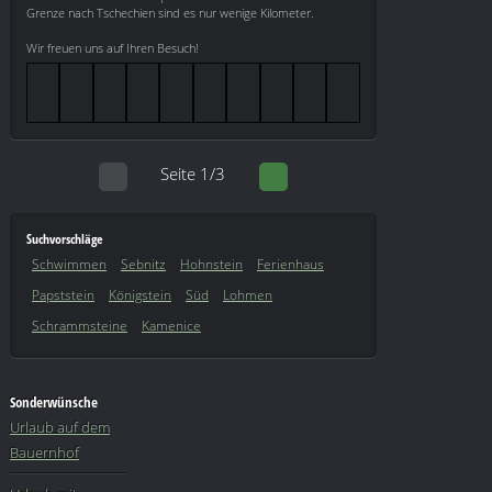
Grenze nach Tschechien sind es nur wenige Kilometer.
Wir freuen uns auf Ihren Besuch!
Seite 1/3
Suchvorschläge
Schwimmen
Sebnitz
Hohnstein
Ferienhaus
Papststein
Königstein
Süd
Lohmen
Schrammsteine
Kamenice
Sonderwünsche
Urlaub auf dem
Bauernhof