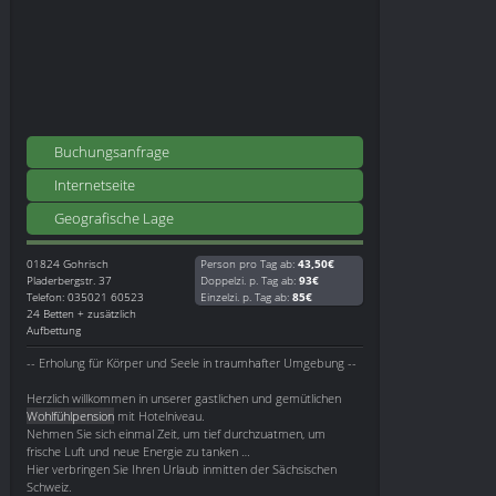
Buchungsanfrage
Internetseite
Geografische Lage
01824
Gohrisch
Person pro Tag ab:
43,50€
Pladerbergstr. 37
Doppelzi. p. Tag ab:
93€
Telefon: 035021 60523
Einzelzi. p. Tag ab:
85€
24 Betten + zusätzlich
Aufbettung
-- Erholung für Körper und Seele in traumhafter Umgebung --
Herzlich willkommen in unserer gastlichen und gemütlichen
Wohlfühlpension
mit Hotelniveau.
Nehmen Sie sich einmal Zeit, um tief durchzuatmen, um
frische Luft und neue Energie zu tanken …
Hier verbringen Sie Ihren Urlaub inmitten der Sächsischen
Schweiz.