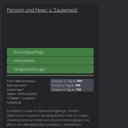
Pension und Fewo`s 'Zaukeneck'
Buchungsanfrage
Internetseite
Geografische Lage
01814
Bad Schandau /
Doppelzi. p. Tag ab:
65€
Rathmannsdorf
Einzelzi. p. Tag ab:
50€
Zaukenweg 7
Objekt pro Tag ab:
75€
Telefon: 035022/42582
10 Betten + zusätzlich
Aufbettung
Erholsamer Urlaub im Elbsandsteingebirge. Herzlich
Willkommen in unserem familiengeführten Haus im ruhigen
Zaukental direkt am Wald und dennoch zentral gelegen, nur
800 m vom Marktplatz Bad Schandau´s, öffentlichem