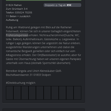
01824
Rathen
Doppelzi. p. Tag ab:
85€
Zum Grünbach 3-4
Telefon: 035024 70205
11 Betten + zusätzlich
Aufbettung
Ruhig am Waldrand gelegen mit Blick auf die Rathener
Felsenwelt, können Sie sich in unserer behaglich eingerichteten
Frühstückspension
erholen. Nichtraucherzimmer(Dusche, WC,
teilw. Balkon), Aufenthaltsraum, Gästeküche u. Liegewiese. In
ruhiger Lage gelegen, können Sie ungestört die Natur erleben,
ausgedehnte Wanderungen unternehmen und dabei die
romantische Bergwelt genießen oder sich einfach nur vom
Alltagsstress erholen. Der Ort(Basteiseite!) ist autofrei, aber für
Gäste mit Übernachtung haben wir unseren eigenen Parkplatz
unterhalb vom Haus (deshalb Sperrschild übersehen).
Betreiber Angela und Ulrich Kleinstäuber GbR-
Bischofswerdaerstr.31 01833 Stolpen
#Direktbuchung möglich