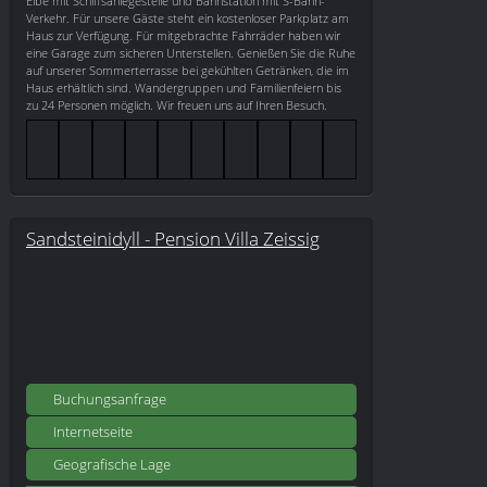
Elbe mit Schiffsanlegestelle und Bahnstation mit S-Bahn-
Verkehr. Für unsere Gäste steht ein kostenloser Parkplatz am
Haus zur Verfügung. Für mitgebrachte Fahrräder haben wir
eine Garage zum sicheren Unterstellen. Genießen Sie die Ruhe
auf unserer Sommerterrasse bei gekühlten Getränken, die im
Haus erhältlich sind. Wandergruppen und Familienfeiern bis
zu 24 Personen möglich. Wir freuen uns auf Ihren Besuch.
Sandsteinidyll - Pension Villa Zeissig
Buchungsanfrage
Internetseite
Geografische Lage