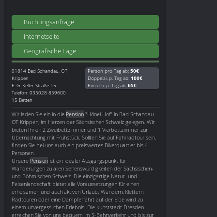
Buchungsanfrage
Internetseite
Geografische Lage
01814
Bad Schandau, OT
Person pro Tag ab:
50€
Krippen
Doppelzi. p. Tag ab:
100€
F.-G.-Keller-Straße 15
Einzelzi. p. Tag ab:
65€
Telefon: 035028 859600
15 Betten
Wir laden Sie ein in die
Pension
"Hönel Hof" in Bad Schandau
OT Krippen, im Herzen der Sächsischen Schweiz gelegen. Wir
bieten Ihnen 2 Zweibettzimmer und 1 Vierbettzimmer zur
Übernachtung mit Frühstück. Sollten Sie auf Fahrradtour sein,
finden Sie bei uns auch ein preiswertes Bikerquartier bis 4
Personen.
Unsere
Pension
ist ein idealer Ausgangspunkt für
Wanderungen zu allen Sehenswürdigkeiten der Sächsischen-
und Böhmischen Schweiz. Die einzigartige Natur- und
Felsenlandschaft bietet alle Voraussetzungen für einen
erholsamen und auch aktiven Urlaub. Wandern, Klettern,
Radtouren oder eine Dampferfahrt auf der Elbe wird zu
einem unvergesslichen Erlebnis. Die Kunststadt Dresden
erreichen Sie von uns bequem im S-Bahnverkehr und bis zur