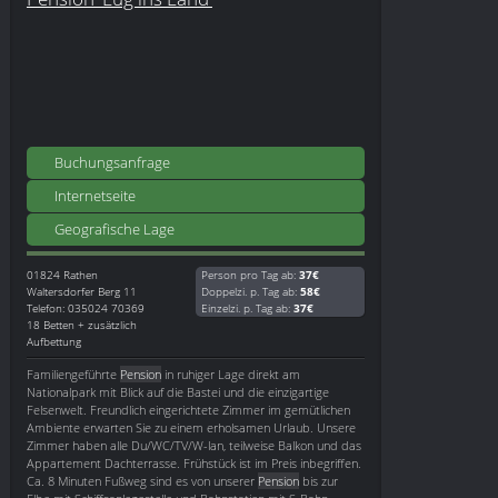
Buchungsanfrage
Internetseite
Geografische Lage
01824
Rathen
Person pro Tag ab:
37€
Waltersdorfer Berg 11
Doppelzi. p. Tag ab:
58€
Telefon: 035024 70369
Einzelzi. p. Tag ab:
37€
18 Betten + zusätzlich
Aufbettung
Familiengeführte
Pension
in ruhiger Lage direkt am
Nationalpark mit Blick auf die Bastei und die einzigartige
Felsenwelt. Freundlich eingerichtete Zimmer im gemütlichen
Ambiente erwarten Sie zu einem erholsamen Urlaub. Unsere
Zimmer haben alle Du/WC/TV/W-lan, teilweise Balkon und das
Appartement Dachterrasse. Frühstück ist im Preis inbegriffen.
Ca. 8 Minuten Fußweg sind es von unserer
Pension
bis zur