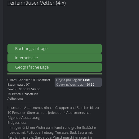
Ferienhäuser Vetter (4 x)
Buchungsanfrage
Internetseite
Geografische Lage
01824
Gohrisch OT Papstdorf
Objekt pro Tag ab:
145€
Bauerngasse 97
Objekt p. Woche ab:
1015€
Telefon: 035021 59250
40 Betten + zusätzlich
Aufbettung
In unseren Apartments können Gruppen und Familien bis zu
10 Personen übernachten. Jedes der 4 Apartments hat
folgende Ausstattung.
Erdgeschoss:
- mit gemütlichem Wohnraum, Kamin und großer Essküche
- beides mit Fußbodenheizung, Terrasse, Bad, Sauna mit
Farblichttherapie, Garderobe, Waschmaschinenraum im