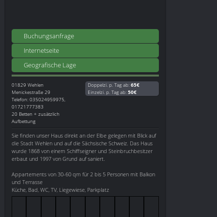
Buchungsanfrage
Internetseite
Geografische Lage
01829
Wehlen
Doppelzi. p. Tag ab:
65€
Menickestraße 29
Einzelzi. p. Tag ab:
50€
Telefon: 035024959975,
01721777383
20 Betten + zusätzlich
Aufbettung
Sie finden unser Haus direkt an der Elbe gelegen mit Blick auf
die Stadt Wehlen und auf die Sächsische Schweiz. Das Haus
wurde 1868 von einem Schiffseigner und Steinbruchbesitzer
erbaut und 1997 von Grund auf saniert.
Appartements von 30-60 qm für 2 bis 5 Personen mit Balkon
und Terrasse
Küche, Bad, WC, TV, Liegewiese, Parkplatz