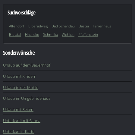
Suchvorschläge
Altendorf
Elberadweg
Bad Schandau
Bastei
Ferienhaus
Bielatal
Hrensko
Schmilka
Wehlen
Pfaffenstein
Sonderwünsche
Urlaub auf dem Bauernhof
Urlaub mit Kindern
Urlaub in der Mühle
Urlaub im Umgebindehaus
Urlaub mit Reiten
Unterkunft mit Sauna
Unterkunft - Karte