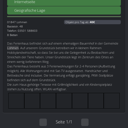
Internetseite
Geografische Lage
01847
Lohmen
Objekt pro Tag ab:
40€
Basteistr. 48
Telefon: 03501 588603
8 Betten
Das Ferienhaus befindet sich auf einem ehemaligen Bauernhof in der Gemeinde
Lohmen
. Auf unserem Grundstück betreiben wir in kleinem Rahmen
Hobbylandwirtschaft, so dass Sie bei uns die Gelegenheit zu Beobachten und
Streicheln der Tiere haben. Unser Grundstück liegt im Zentrum des Ortes an
einem wenig befahrenen Weg.
Das Ferienhaus besteht aus 3 Ferienwohnungen für 2-4 Personen (Aufbettung
möglich). Alle Wohnungen sind mit Sat-TV ausgestattet. Handtücher und
Bettwäsche sind inclusive. Die Vermietung erfolgt ganzjährig. PKW-Stellplätze
befinden sich auf dem Grundstück.
Die zum Haus gehörige Terasse mit Grillmöglichkeit und ein Kinderspielplatz
stehen zu Nutzung offen. WLAN verfügbar.
Seite 1/1