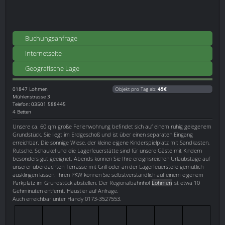
Buchungsanfrage
Internetseite
Geografische Lage
01847
Lohmen
Objekt pro Tag ab:
45€
Mühlenstrasse 3
Telefon: 03501 588445
4 Betten
Unsere ca. 60 qm große Ferienwohnung befindet sich auf einem ruhig gelegenem
Grundstück. Sie liegt im Erdgeschoß und ist über einen separaten Eingang
erreichbar. Die sonnige Wiese, der kleine eigene Kinderspielplatz mit Sandkasten,
Rutsche, Schaukel und die Lagerfeuerstätte sind für unsere Gäste mit Kindern
besonders gut geeignet. Abends können Sie Ihre ereignisreichen Urlaubstage auf
unserer überdachten Terrasse mit Grill oder an der Lagerfeuerstelle gemütlich
ausklingen lassen. Ihren PKW können Sie selbstverständlich auf einem eigenem
Parkplatz im Grundstück abstellen. Der Regionalbahnhof
Lohmen
ist etwa 10
Gehminuten entfernt. Haustier auf Anfrage.
Auch erreichbar unter Handy 0173-3527553.