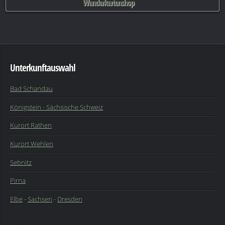
Wanderkartenshop
Unterkunftauswahl
Bad Schandau
Königstein - Sächsische Schweiz
Kurort Rathen
Kurort Wehlen
Sebnitz
Pirna
Elbe
-
Sachsen
-
Dresden