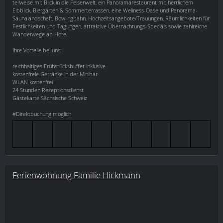
teilweise mit Blick in die Felsenwelt, ein Panoramarestaurant mit herrlichem
Elbblick, Biergärten & Sommerterrassen, eine Wellness-Oase und Panorama-
Saunalandschaft, Bowlingbahn, Hochzeitsangebote/Trauungen, Räumlichkeiten für
Festlichkeiten und Tagungen, attraktive Übernachtungs-Specials sowie zahlreiche
Wanderwege ab Hotel.
Ihre Vorteile bei uns:
reichhaltiges Frühstücksbuffet inklusive
kostenfreie Getränke in der Minibar
WLAN kostenfrei
24 Stunden Rezeptionsdienst
Gästekarte Sächsische Schweiz
#Direktbuchung möglich
Ferienwohnung Familie Hickmann