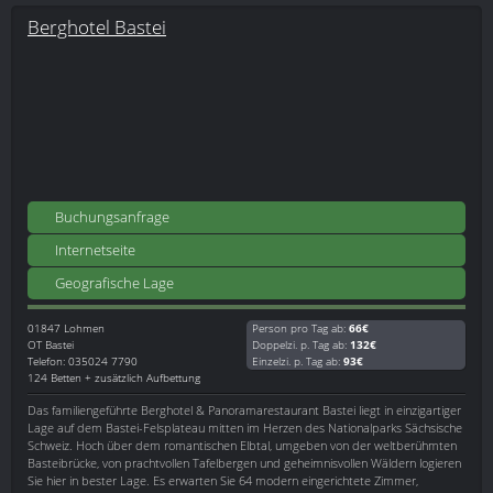
Berghotel Bastei
Buchungsanfrage
Internetseite
Geografische Lage
01847
Lohmen
Person pro Tag ab:
66€
OT Bastei
Doppelzi. p. Tag ab:
132€
Telefon: 035024 7790
Einzelzi. p. Tag ab:
93€
124 Betten + zusätzlich Aufbettung
Das familiengeführte Berghotel & Panoramarestaurant Bastei liegt in einzigartiger
Lage auf dem Bastei-Felsplateau mitten im Herzen des Nationalparks Sächsische
Schweiz. Hoch über dem romantischen Elbtal, umgeben von der weltberühmten
Basteibrücke, von prachtvollen Tafelbergen und geheimnisvollen Wäldern logieren
Sie hier in bester Lage. Es erwarten Sie 64 modern eingerichtete Zimmer,