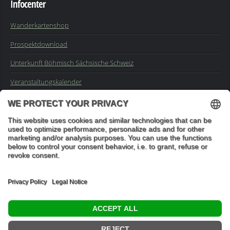
Infocenter
Wanderkartenshop
Prospektdownload
Unterkunft Böhmisch Sächsische Schweiz
Veranstaltungskalender
Kontakt
Impressum
Buchungsanfrage
Mail an die Redaktion
"In den Wäldern sind Dinge, über die nachzudenken man jahrelang
im Moos liegen könnte." (Franz Kafka)