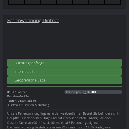
Ferienwohnung Dintner
Buchungsanfrage
Internetseite
Geografische Lage
01847
Lohmen
Person pro Tag ab:
30€
Basteistraße 43a
Telefon: 03501 588161
4 Betten + zusätzlich Aufbettung
Unsere Ferienwohnung liegt nahe der weltberühmten Bastei. Sie befindet sich im
Haupthaus in der ersten Etage und hat einen separaten Eingang. Mit einer
Gesamtfläche von 90 m² ist sie für maximal 6 Personen geeignet.
Die Ferienwohnung besteht aus einem Wohnraum mit SAT-TV, Radio, zwei