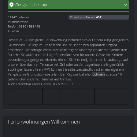
Geografische Lage
01847
Lohmen
Objekt pro Tag ab:
45€
Mühlenstrasse 3
Telefon: 03501 588445
4 Betten
Unsere ca. 60 qm große Ferienwohnung befindet sich auf einem ruhig gelegenem
Grundstück. Sie liegt im Erdgeschoß und ist über einen separaten Eingang
erreichbar. Die sonnige Wiese, der kleine eigene Kinderspielplatz mit Sandkasten,
Rutsche, Schaukel und die Lagerfeuerstätte sind für unsere Gäste mit Kindern
besonders gut geeignet. Abends können Sie Ihre ereignisreichen Urlaubstage auf
unserer überdachten Terrasse mit Grill oder an der Lagerfeuerstelle gemütlich
ausklingen lassen. Ihren PKW können Sie selbstverständlich auf einem eigenem
Parkplatz im Grundstück abstellen. Der Regionalbahnhof
Lohmen
ist etwa 10
Gehminuten entfernt. Haustier auf Anfrage.
Auch erreichbar unter Handy 0173-3527553.
Ferienwohnungen Willkommen