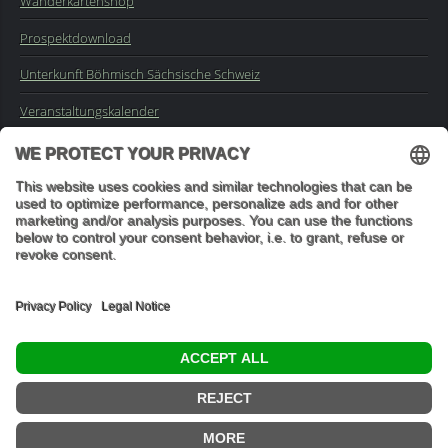
Wanderkartenshop
Prospektdownload
Unterkunft Böhmisch Sächsische Schweiz
Veranstaltungskalender
Kontakt
Impressum
Buchungsanfrage
Mail an die Redaktion
"In den Wäldern sind Dinge, über die nachzudenken man jahrelang
im Moos liegen könnte." (Franz Kafka)
© 2026 Ottmar Vetter,
Elbsandsteingebirge Verlag
- Alle Rechte vorbehalten.