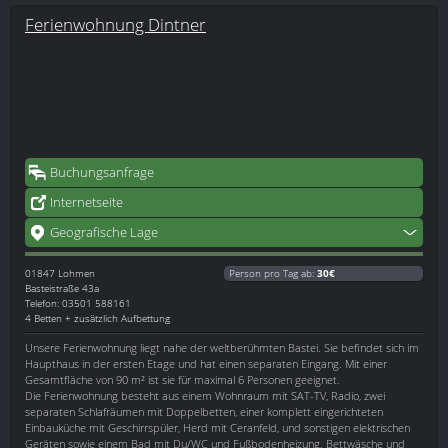
Ferienwohnung Dintner
Buchungsanfrage
Internetseite
Geografische Lage
01847
Lohmen
Person pro Tag ab:
30€
Basteistraße 43a
Telefon: 03501 588161
4 Betten + zusätzlich Aufbettung
Unsere Ferienwohnung liegt nahe der weltberühmten Bastei. Sie befindet sich im
Haupthaus in der ersten Etage und hat einen separaten Eingang. Mit einer
Gesamtfläche von 90 m² ist sie für maximal 6 Personen geeignet.
Die Ferienwohnung besteht aus einem Wohnraum mit SAT-TV, Radio, zwei
separaten Schlafräumen mit Doppelbetten, einer komplett eingerichteten
Einbauküche mit Geschirrspüler, Herd mit Ceranfeld, und sonstigen elektrischen
Geräten sowie einem Bad mit Du/WC und Fußbodenheizung. Bettwäsche und