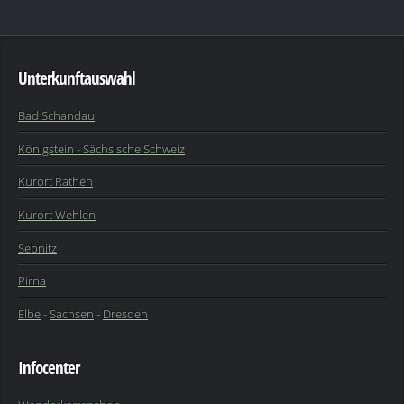
Unterkunftauswahl
Bad Schandau
Königstein - Sächsische Schweiz
Kurort Rathen
Kurort Wehlen
Sebnitz
Pirna
Elbe
-
Sachsen
-
Dresden
Infocenter