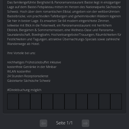
Das familiengeführte Berghotel & Panoramarestaurant Bastei liegt in einzigartiger
Lage auf dem Bastei-Felsplateau mitten im Herzen des Nationalparks Sächsische
Schweiz. Hoch über dem romantischen Elbtal, umgeben von der weltberühmten
Basteibrücke, von prachtvollen Tafelbergen und geheimnisvollen Wäldern logieren
Sie hier in bester Lage. Es erwarten Sie 64 modern eingerichtete Zimmer,
teilweise mit Blick in die Felsenwelt, ein Panoramarestaurant mit herrlichem
Elbblick, Biergärten & Sommerterrassen, eine Wellness-Oase und Panorama-
Saunalandschaft, Bowlingbahn, Hochzeitsangebote/Trauungen, Räumlichkeiten für
Festlichkeiten und Tagungen, attraktive Übernachtungs-Specials sowie zahlreiche
Wanderwege ab Hotel.
Ihre Vorteile bei uns:
reichhaltiges Frühstücksbuffet inklusive
kostenfreie Getränke in der Minibar
WLAN kostenfrei
24 Stunden Rezeptionsdienst
Gästekarte Sächsische Schweiz
#Direktbuchung möglich
Seite 1/1