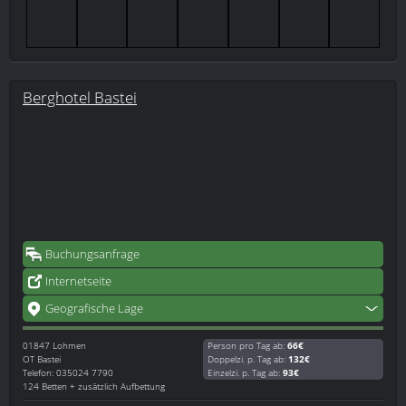
Berghotel Bastei
Buchungsanfrage
Internetseite
Geografische Lage
01847
Lohmen
Person pro Tag ab:
66€
OT Bastei
Doppelzi. p. Tag ab:
132€
Telefon: 035024 7790
Einzelzi. p. Tag ab:
93€
124 Betten + zusätzlich Aufbettung