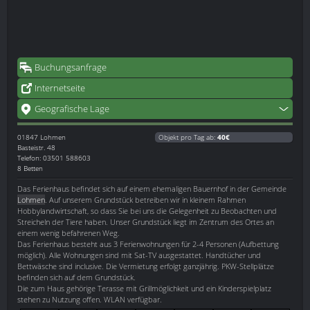
Buchungsanfrage
Internetseite
Geografische Lage
01847
Lohmen
Objekt pro Tag ab:
40€
Basteistr. 48
Telefon: 03501 588603
8 Betten
Das Ferienhaus befindet sich auf einem ehemaligen Bauernhof in der Gemeinde
Lohmen
. Auf unserem Grundstück betreiben wir in kleinem Rahmen
Hobbylandwirtschaft, so dass Sie bei uns die Gelegenheit zu Beobachten und
Streicheln der Tiere haben. Unser Grundstück liegt im Zentrum des Ortes an
einem wenig befahrenen Weg.
Das Ferienhaus besteht aus 3 Ferienwohnungen für 2-4 Personen (Aufbettung
möglich). Alle Wohnungen sind mit Sat-TV ausgestattet. Handtücher und
Bettwäsche sind inclusive. Die Vermietung erfolgt ganzjährig. PKW-Stellplätze
befinden sich auf dem Grundstück.
Die zum Haus gehörige Terasse mit Grillmöglichkeit und ein Kinderspielplatz
stehen zu Nutzung offen. WLAN verfügbar.