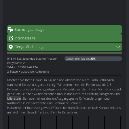
Buchungsanfrage
Internetseite
Geografische Lage
01814
Bad Schandau Stadtteil Prossen
Objekt pro Tag ab:
55€
Bergstrasse 29
Telefon: 035022/42974
2 Betten + zusätzlich Aufbettung
Möchten Sie Ihren Urlaub im Grünen und abseits von allem Lärm verbringen,
dann sind Sie bei uns genau richtig. Wir bieten Ihnen ein Ferienhaus für 2-3
Personen, ruhig und sonnig gelegen mit Parkplatz vor dem Haus. Vom Grundstück
genießen Sie einen wunderschönen Blick in das Elbtal mit Festung Königstein und
Lilienstein
. Sie haben einen idealen Ausgangspunkt für Wanderungen und
Radtouren in die Sächsische und Böhmische Schweiz.
Haben wir Ihr Interesse geweckt? Dann nehmen Sie doch einfach Kontakt mit uns
auf! Auf Ihren Besuch freut sich Familie Katzschner.