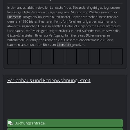
In der landschaftlich reizvollen Landschaft des Elbsandsteingebirges liegt unsere
familiengeführte Pension in ruhiger Lage am Ortsrand von Weißig umrahmt von
Lilienstein
, Königstein, Rauenstein und Bastei. Unser historischer Dreiseithof aus
dem Jahr 1890 bietet Ihnen allen Kompfort für einen ruhigen, erholsamen und
abwechslungsreichen Urlaubsaufenthalt. Liebevoll eingerichtete Gästezimmer im
Landhausstil mit TV, ein geräumiger Frühstücks- und Aufenthaltsraum sowie die
Gästeküche stehen Ihnen zur Verfügung. Inmitten eines Blütenmeeres im
historischen Bauerngarten können sie auf unserer Sonnenterrasse die Seele
baumeln lassen und den Blick zum
Lilienstein
genießen.
Ferienhaus und Ferienwohnung Streit
Buchungsanfrage