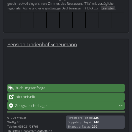
geschmackvoll eingerichtete Zimmer, das Restaurant "Tilia" mit vorzüglicher
regionaler Küche und eine großzügige Dachterrasse mit Blick zum
Lilienstein
.
Pension Lindenhof Scheumann
Buchungsanfrage
Internetseite
Geografische Lage
01796
Weißig
Person pro Tag ab:
22€
Weißig 18
Doppelzi. p. Tag ab:
44€
Telefon: 035021/68763
Einzelzi. p. Tag ab:
29€
16 Betten + zusätzlich Aufbettung