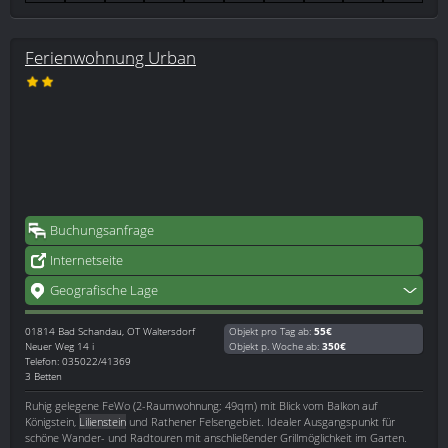
Ferienwohnung Urban
Buchungsanfrage
Internetseite
Geografische Lage
01814
Bad Schandau, OT Waltersdorf
Objekt pro Tag ab:
55€
Neuer Weg 14 i
Objekt p. Woche ab:
350€
Telefon: 035022/41369
3 Betten
Ruhig gelegene FeWo (2-Raumwohnung; 49qm) mit Blick vom Balkon auf
Königstein,
Lilienstein
und Rathener Felsengebiet. Idealer Ausgangspunkt für
schöne Wander- und Radtouren mit anschließender Grillmöglichkeit im Garten.