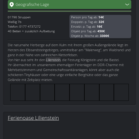
Geografische Lage
01796
Struppen
Person pro Tag ab:
14€
Weißig 7b
Doppelzi. p. Tag ab:
32€
Telefon: 0177 4737272
Einzelzi. p. Tag ab:
16€
40 Betten + zusätzlich Aufbettung
Objekt pro Tag ab:
450€
Objekt p. Woche ab:
3300€
Die naturnahe Herberge auf dem Kulm mit ihrem großen Außengelände liegt im
Herzen des Elbsandsteingebirges, unmittelbar am "Malerweg", am Waldrand und
ganz in der Nähe von zahlreichen Kletterfelsen.
Von hier aus seht ihr den
Lilienstein
, die Festung Königstein und die Bastei.
Ihr übernachtet im unsaniertem ehemaligen Ferienlager im DDR-Charme mit
Mehrbettzimmern und Gemeinschaftssanitäranlagen, könnt aber auch die
schickeren Tinyhäuser oder eine urige einfache Berghütte oder das ganze
Gelände mit Zeltplatz mieten.
Ferienoase Lilienstein