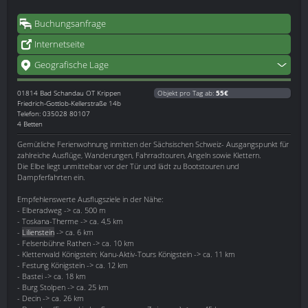
Buchungsanfrage
Internetseite
Geografische Lage
01814
Bad Schandau OT Krippen
Objekt pro Tag ab:
55€
Friedrich-Gottlob-Kellerstraße 14b
Telefon: 035028 80107
4 Betten
Gemütliche Ferienwohnung inmitten der Sächsischen Schweiz- Ausgangspunkt für
zahlreiche Ausflüge, Wanderungen, Fahrradtouren, Angeln sowie Klettern.
Die Elbe liegt unmittelbar vor der Tür und lädt zu Bootstouren und
Dampferfahrten ein.
Empfehlenswerte Ausflugsziele in der Nähe:
- Elberadweg -> ca. 500 m
- Toskana-Therme -> ca. 4,5 km
-
Lilienstein
-> ca. 6 km
- Felsenbühne Rathen -> ca. 10 km
- Kletterwald Königstein; Kanu-Aktiv-Tours Königstein -> ca. 11 km
- Festung Königstein -> ca. 12 km
- Bastei -> ca. 18 km
- Burg Stolpen -> ca. 25 km
- Decin -> ca. 26 km