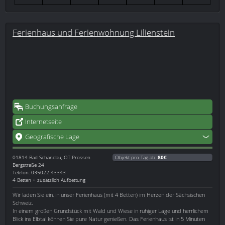
Ferienhaus und Ferienwohnung Lilienstein
Buchungsanfrage
Internetseite
Geografische Lage
01814
Bad Schandau, OT Prossen
Objekt pro Tag ab:
80€
Bergstraße 24
Telefon: 035022 43343
4 Betten + zusätzlich Aufbettung
Wir laden Sie ein, in unser Ferienhaus (mit 4 Betten) im Herzen der Sächsischen
Schweiz.
In einem großen Grundstück mit Wald und Wiese in ruhiger Lage und herrlichem
Blick ins Elbtal können Sie pure Natur genießen. Das Ferienhaus ist in 5 Minuten