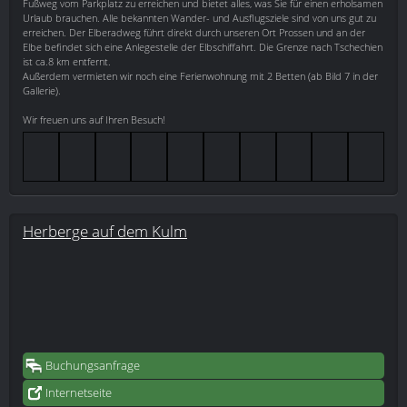
Fußweg vom Parkplatz zu erreichen und bietet alles, was Sie für einen erholsamen
Urlaub brauchen. Alle bekannten Wander- und Ausflugsziele sind von uns gut zu
erreichen. Der Elberadweg führt direkt durch unseren Ort Prossen und an der
Elbe befindet sich eine Anlegestelle der Elbschiffahrt. Die Grenze nach Tschechien
ist ca.8 km entfernt.
Außerdem vermieten wir noch eine Ferienwohnung mit 2 Betten (ab Bild 7 in der
Gallerie).
Wir freuen uns auf Ihren Besuch!
Herberge auf dem Kulm
Buchungsanfrage
Internetseite