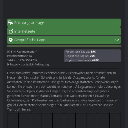
Buchungsanfrage
Internetseite
Geografische Lage
01814
Rathmannsdorf
Person pro Tag ab:
35€
Pestalozzistraße 1a
Objekt pro Tag ab:
70€
Telefon: 0174 9514239
Objekt p. Woche ab:
490€
9 Betten + zusätzlich Aufbettung
Unser familienfreundliches Ferienhaus mit 2 Ferienwohnungen befindet sich im
Herzen der Sächsischen Schweiz und ist idealer Ausgangspunkt für alle
Aktivitäten. In den komfortabel und gemütlich ausgestatteten Ferienwohnungen
können Sie entspannen, sich wohlfühlen und vom Alltagsstress erholen. Verbringen
Sie inmitten ruhigen, idyllischer Umgebung die schönsten Tage des Jahres,
genießen Sie von Ihrem Balkon/Terrasse den wunderschönen Blick auf die
Ochelwände, den Pfaffenstein mit der Barbarine und den Papststein. In unserem
großer Garten stehen Sonnenliegen, ein Sandkasten, Grill, Feuerstelle und ein
Trampolin bereit.