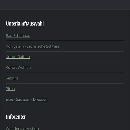
Unterkunftauswahl
Bad Schandau
Königstein - Sächsische Schweiz
Kurort Rathen
Kurort Wehlen
Sebnitz
Pirna
Elbe
-
Sachsen
-
Dresden
Infocenter
Wanderkartenshop