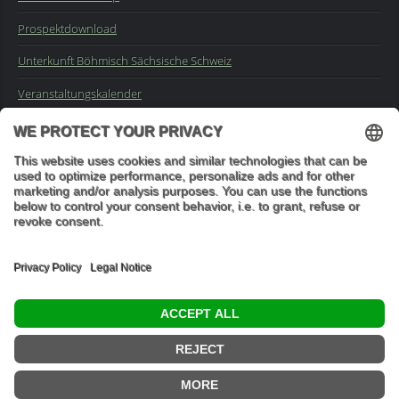
Prospektdownload
Unterkunft Böhmisch Sächsische Schweiz
Veranstaltungskalender
Kontakt
Impressum
Buchungsanfrage
Mail an die Redaktion
"In den Wäldern sind Dinge, über die nachzudenken man jahrelang
im Moos liegen könnte." (Franz Kafka)
© 2026 Ottmar Vetter,
Elbsandsteingebirge Verlag
- Alle Rechte vorbehalten.
Datenschutzeinstellungen