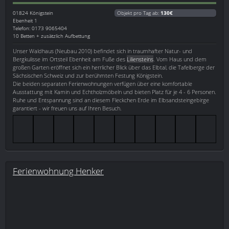
01824
Königstein
Objekt pro Tag ab:
130€
Ebenheit 1
Telefon: 0173 9065404
10 Betten + zusätzlich Aufbettung
Unser Waldhaus (Neubau 2010) befindet sich in traumhafter Natur- und
Bergkulisse im Ortsteil Ebenheit am Fuße des
Liliensteins
. Vom Haus und dem
großen Garten eröffnet sich ein herrlicher Blick über das Elbtal, die Tafelberge der
Sächsischen Schweiz und zur berühmten Festung Königstein.
Die beiden separaten Ferienwohnungen verfügen über eine komfortable
Ausstattung mit Kamin und Echtholzmöbeln und bieten Platz für je 4 - 6 Personen.
Ruhe und Entspannung sind an diesem Fleckchen Erde im Elbsandsteingebirge
garantiert - wir freuen uns auf Ihren Besuch.
Ferienwohnung Henker