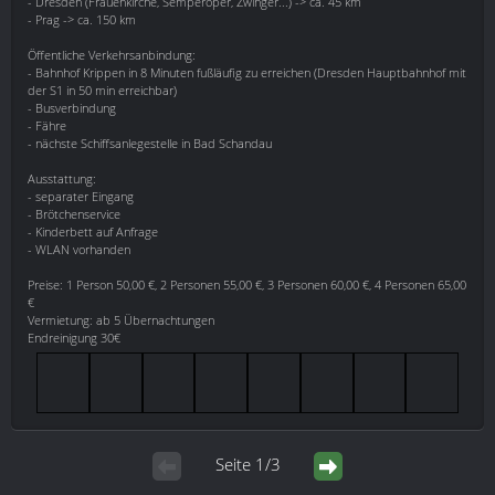
- Dresden (Frauenkirche, Semperoper, Zwinger...) -> ca. 45 km
- Prag -> ca. 150 km
Öffentliche Verkehrsanbindung:
- Bahnhof Krippen in 8 Minuten fußläufig zu erreichen (Dresden Hauptbahnhof mit
der S1 in 50 min erreichbar)
- Busverbindung
- Fähre
- nächste Schiffsanlegestelle in Bad Schandau
Ausstattung:
- separater Eingang
- Brötchenservice
- Kinderbett auf Anfrage
- WLAN vorhanden
Preise: 1 Person 50,00 €, 2 Personen 55,00 €, 3 Personen 60,00 €, 4 Personen 65,00
€
Vermietung: ab 5 Übernachtungen
Endreinigung 30€
Seite 1/3