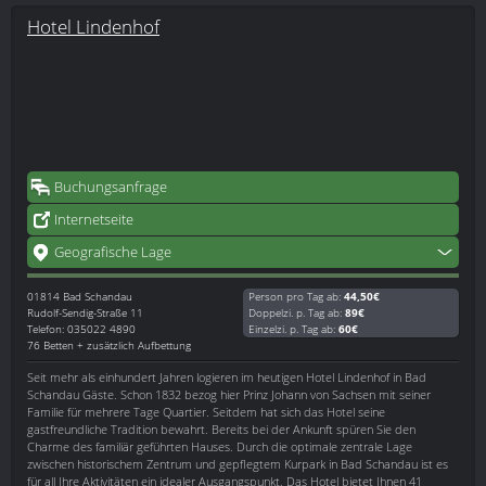
Hotel Lindenhof
Buchungsanfrage
Internetseite
Geografische Lage
01814
Bad Schandau
Person pro Tag ab:
44,50€
Rudolf-Sendig-Straße 11
Doppelzi. p. Tag ab:
89€
Telefon: 035022 4890
Einzelzi. p. Tag ab:
60€
76 Betten + zusätzlich Aufbettung
Seit mehr als einhundert Jahren logieren im heutigen Hotel Lindenhof in Bad
Schandau Gäste. Schon 1832 bezog hier Prinz Johann von Sachsen mit seiner
Familie für mehrere Tage Quartier. Seitdem hat sich das Hotel seine
gastfreundliche Tradition bewahrt. Bereits bei der Ankunft spüren Sie den
Charme des familiär geführten Hauses. Durch die optimale zentrale Lage
zwischen historischem Zentrum und gepflegtem Kurpark in Bad Schandau ist es
für all Ihre Aktivitäten ein idealer Ausgangspunkt. Das Hotel bietet Ihnen 41