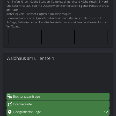
Kaminofen für gemütliche Stunden. Komplett eingerichtete Küche einschl. E-Herd
und Geschirrspüler. Bad mit Dusche/Wannekombination. Eigener Parkplatz direkt
am Haus.
Abholung vom Bahnhof, Flughafen Dresden möglich.
FeWo auch als Geschenkgutschein buchbar; kinderfreundlich; Haustiere auf
Anfrage; Bettwäsche und Handtücher stellen wir ausreichend und kostenlos zur
Verfügung.
Waldhaus am Lilienstein
Buchungsanfrage
Internetseite
Geografische Lage