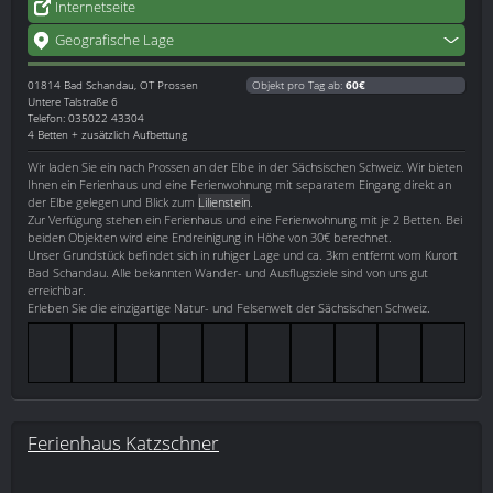
Internetseite
Geografische Lage
01814
Bad Schandau, OT Prossen
Objekt pro Tag ab:
60€
Untere Talstraße 6
Telefon: 035022 43304
4 Betten + zusätzlich Aufbettung
Wir laden Sie ein nach Prossen an der Elbe in der Sächsischen Schweiz. Wir bieten
Ihnen ein Ferienhaus und eine Ferienwohnung mit separatem Eingang direkt an
der Elbe gelegen und Blick zum
Lilienstein
.
Zur Verfügung stehen ein Ferienhaus und eine Ferienwohnung mit je 2 Betten. Bei
beiden Objekten wird eine Endreinigung in Höhe von 30€ berechnet.
Unser Grundstück befindet sich in ruhiger Lage und ca. 3km entfernt vom Kurort
Bad Schandau. Alle bekannten Wander- und Ausflugsziele sind von uns gut
erreichbar.
Erleben Sie die einzigartige Natur- und Felsenwelt der Sächsischen Schweiz.
Ferienhaus Katzschner