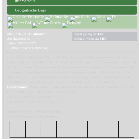
Internetseite
Geografische Lage
01855
Sebnitz, OT Altendorf
Objekt pro Tag ab:
150€
Am Hegebusch 20
Objekt p. Woche ab:
840€
Telefon: 035022 50777
7 Betten + zusätzlich Aufbettung
Unser neu errichtetes Ferienhaus befindet sich unweit des Malerweges oberhalb des
romantischen Kirnitzschtals. Das Haus verfügt auf 125 qm und 2 Etagen über insgesamt 4
Schlafzimmer für 7 Personen. Auf der Liegewiese und der Terrasse am Haus können Sie
entspannen. Zum Haus gehört ebenso eine Garage sowie weitere PKW-Stellplätze. Die
direkte Lage am Waldesrand garantiert ihnen eine ruhigen und erholsamen Aufenthalt.
Bekannte Wander- und Ausflugsziele wie die historische Kirnitzschtalbahn zum
Lichtenhainer
Wasserfall und in die Kurstadt Bad Schandau , die Schrammsteine und der
Große Winterberg sind gut zu Fuß zu erreichen.
Preis bis 4 Personen: 150 Euro/Tag
Jede weitere Person 20 Euro/Tag
Mindestbuchung: 1 Woche (6 Nächte)
Anreise: Sonntag / Abreise: Samstag