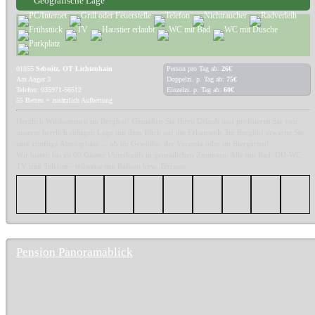
Geografische Lage
01855
Sebnitz, OT Lichtenhain
Person pro Tag ab:
26€
Am Anger 3
Doppelzi. p. Tag ab:
75€
Telefon: 035971-56512
Einzelzi. p. Tag ab:
60€
55 Betten + zusätzlich Aufbettung
Herzlich Willkommen im Berghof! Genießen Sie Ihren Urlaub und profitieren Sie von
unserer herrlich ruhigen Lage mit dem Blick auf die Felsenwelt. Im Berghof erwartet Sie
eine zünftige Atmosphäre ... ob im Gewölbe, der Veranda oder im Biergarten!
Wir bieten bis zu 60 Gästen Unterkunft in gemütlichen Zimmern: Alle mit Bad, DU-WC,
TV und Telefon - teilweise mit Balkon bzw. Terrasse.
Pension Panoramablick