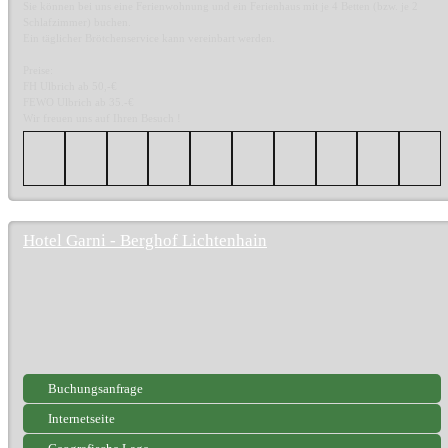
Sie können bei uns eine Ferienwohnung und ein Ferienhaus mit je 4 Betten (bzw. je 2
Schlafzimmer) buchen.
Ein täglicher Brötchenservice kann vereinbart werden.
Preise:
FH Ulbrich ab 50,-€
FEWO Ulbrich ab 35.-€
Wir freuen uns auf Ihren Besuch !
Hotel Garni - Berghof Lichtenhain
Buchungsanfrage
Internetseite