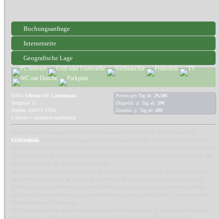
Buchungsanfrage
Internetseite
Geografische Lage
01855
Sebnitz OT Lichtenhain
Person pro Tag ab:
29,50€
Bergblick 12
Doppelzi. p. Tag ab:
59€
Telefon: 035971 57061
Einzelzi. p. Tag ab:
49€
6 Betten + zusätzlich Aufbettung
Unsere kleine familiengeführte Frühstückspension befindet sich am Ortsrand von
Lichtenhain
in einer ruhigen Lage ohne Durchgangsverkehr. Wir verfügen sowohl über
Doppel- als auch 3-Bettzimmer, welche sehr komfortabel und gemütlich eingerichtet sind.
Von Balkon und Terrasse erwartet unsere Gäste ein unverbauter freier Panoramablick auf
die Felslandschaft der Sächsischen Schweiz.
Sie erhalten ein reichhaltiges individuell abgesprochenes Frühstück und können danach
ganz entspannt in den Tag starten. Es besteht die Möglichkeit, gemeinschaftlich einen
Kühlschrank sowie Wasserkocher und Kaffeemaschine zu nutzen. In unserem großen,
gepflegten Garten stehen einige gemütliche Sitzgruppen zum Erholen, Entspannen und
Sonnenbaden zur Verfügung.
Das Feriendomizil ist idealer Ausgangspunkt für Wanderungen in die hintere Sächsische
Schweiz. In ca. 25 Minuten erreicht man im wildromantischen Kirnitzschtal den