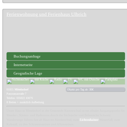
Ferienwohnung und Ferienhaus Ulbrich
Buchungsanfrage
Internetseite
Geografische Lage
01855
Mittelndorf
Objekt pro Tag ab:
35€
Panoramastraße 7
Telefon: 035022 43076
8 Betten + zusätzlich Aufbettung
Unser Haus in Mittelndorf in der Gemeinde Kirnitzschtal ist ein idealer Ausgangspunkt für
Wander-, Kletter- und Radtouren durch die Sächsische und Böhmische Schweiz.
Wanderwege führen fast ab Haus ins Kirnitzschtal, zum
Lichtenhainer
Wasserfall, zum
Kuhstall, zu den Schrammsteinen und Affensteinen.