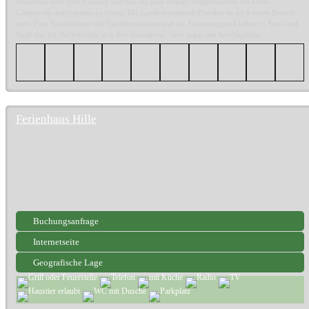
Wasserfall oder zum Kuhstall sind nur ein paar wenige Möglichkeiten um keine
Langeweile aufkommen zu lassen. Die Landeshauptstadt Dresden ist auch einen Besuch
wert. Eine Spielscheune mit Tischtennisplatte und ein Swimmingpool laden zu Spiel und
Spaß ein. Im Ort befinden sich drei Gaststätten - eine sogar mit Bowlingbahn.
Ferienhaus Hille
Buchungsanfrage
Internetseite
Geografische Lage