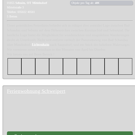
01855
Sebnitz, OT Mittelndorf
Objekt pro Tag ab:
40€
Mittelstraße 3
Telefon: 035022 40561
5 Betten
Unser gemütliches Ferienhaus befindet sich in ruhiger aber zentraler Lage zwischen Bad
Schandau und Sebnitz auf dem Höhenrücken zwischen Kirnitzschtal und Sebnitztal. Die
herrliche Lage bietet die Möglichkeit für wunderschöne und ausgedehnte Wanderungen
direkt ab Unterkunft. Nicht weit entfernt verläuft der Panoramaweg von Bad Schandau
über Mittelndorf,
Lichtenhain
nach Saupsdorf, und ein Stück des beliebten Malerweges.
Wir vermieten unser Ferienhaus in den Monaten von April bis Oktober.
Wir freuen uns auf Ihren Besuch !
Ferienwohnung Schweipert