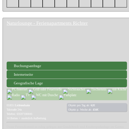
Naturlounge - Ferienapartments Richter
Buchungsanfrage
Internetseite
Geografische Lage
01855
Lichtenhain
Objekt pro Tag ab:
62€
Talstraße 24a
Objekt p. Woche ab:
434€
Telefon: 03597180041
14 Betten + zusätzlich Aufbettung
Unser Feriendomizil ist ruhig gelegen mit Gondelteich und Kinderspielanlage im Garten