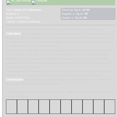
01855
Sebnitz OT Lichtenhain
Person pro Tag ab:
29,50€
Bergblick 12
Doppelzi. p. Tag ab:
59€
Telefon: 03597157061
Einzelzi. p. Tag ab:
49€
6 Betten + zusätzlich Aufbettung
Unsere kleine familiengeführte Frühstückspension befindet sich am Ortsrand von
Lichtenhain
in einer ruhigen Lage ohne Durchgangsverkehr. Wir verfügen sowohl über
Doppel- als auch 3-Bettzimmer, welche sehr komfortabel und gemütlich eingerichtet sind.
Von Balkon und Terrasse erwartet unsere Gäste ein unverbauter freier Panoramablick auf
die Felslandschaft der Sächsischen Schweiz.
Sie erhalten ein reichhaltiges individuell abgesprochenes Frühstück und können danach
ganz entspannt in den Tag starten. Es besteht die Möglichkeit, gemeinschaftlich einen
Kühlschrank sowie Wasserkocher und Kaffeemaschine zu nutzen. In unserem großen,
gepflegten Garten stehen einige gemütliche Sitzgruppen zum Erholen, Entspannen und
Sonnenbaden zur Verfügung.
Das Feriendomizil ist idealer Ausgangspunkt für Wanderungen in die hintere Sächsische
Schweiz. In ca. 25 Minuten erreicht man im wildromantischen Kirnitzschtal den
Lichtenhainer
Wasserfall mit traditioneller Gaststätte und befindet sich schon mitten im
Herzen des Nationalparks Sächsische Schweiz.
Eine Buchung ist ab 4 Übernachtungen möglich. Weitere Informationen erhalten Sie auf
unserer Homepage