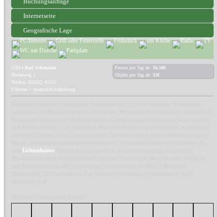
Buchungsanfrage
Internetseite
Geografische Lage
01814
Bad Schandau
Person pro Tag ab:
16,50€
Niederweg 1
Objekt pro Tag ab:
33€
Telefon: 035022 43255
8 Betten + zusätzlich Aufbettung
Wir bieten Ihnen eine komfortable Ferienwohnung 70 m² mit separatem Eingang im
Erdgeschoss. Außerdem ein kleines Ferienhaus, 36 m² komplett eingerichtet. Zu unserem
Ferienobjekt gehört noch ein Bungalow mit 2 getrennten Schlafzimmern, kleiner Küche
und Aufenthaltsraum. Das Grundstück befindet sich direkt im romantischen Kirnitzschtal
in ruhiger Lage am Wasser und bietet ideale Bedingungen für einen erholsamen Urlaub.
Mit der historischen Kirnitzschtalbahn kommen Sie bequem durch das Kirnitzschtal bis
zum
Lichtenhainer
Wasserfall und zu anderen Ausgangspunkten für interessante
Wanderungen durch die einzigartige Natur und Felsenwelt. In Bad Schandau haben Sie
gute Anbindungen zu allen öffentlichen Verkehrsmitteln wie Bus, S-Bahn und
Elbschiffahrt. Das Zentrum von Bad Schandau erreichen Sie von uns aus in ca.15
Minuten zu Fuß.
Wir freuen uns auf Ihren Besuch!