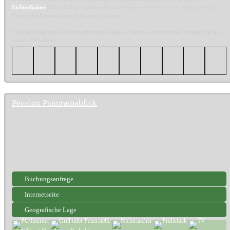
Lichtenhainer
Wasserfall mit traditioneller Gaststätte und befindet sich schon mitten im
Herzen des Nationalparks Sächsische Schweiz.
Eine Buchung ist ab 4 Übernachtungen möglich. Weitere Informationen erhalten Sie auf
unserer Homepage
Pension Panoramablick
Buchungsanfrage
Internetseite
Geografische Lage