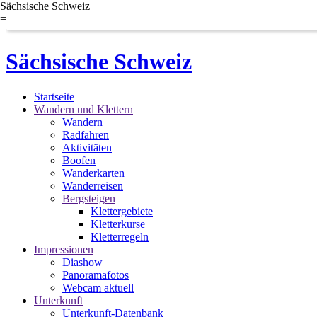
Sächsische Schweiz
=
Sächsische Schweiz
Startseite
Wandern und Klettern
Wandern
Radfahren
Aktivitäten
Boofen
Wanderkarten
Wanderreisen
Bergsteigen
Klettergebiete
Kletterkurse
Kletterregeln
Impressionen
Diashow
Panoramafotos
Webcam aktuell
Unterkunft
Unterkunft-Datenbank