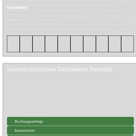
mit Trampolin und Outdoortischtennisplatte. Ausflüge ins Kirnitzschtal zum
Lichtenhainer
Wasserfall, Kuhstall, in den Nationalpark Sächsische Schweiz sind direkt ab
Unterkunft möglich. Der großzügig angelegte Garten mit Grillplatz und mehreren kleinen
Sitzgruppen lädt zur Entspannung ein.
Insgesamt sind 3 Ferienwohnungen im Objekt vorhanden. Fewo 1 EG/ 70qm mit
separatem Eingang und kleiner Terrasse / 2 Schlafzimmern. Fewo 2 EG/ 45qm mit Balkon
/ 1 Schlafzimmer. Fewo 3 im I. OG/ 58qm mit Balkon / 2 Schlafzimmern.
Gaststätte und Pension 'Lichtenhainer Wasserfall'
Buchungsanfrage
Internetseite