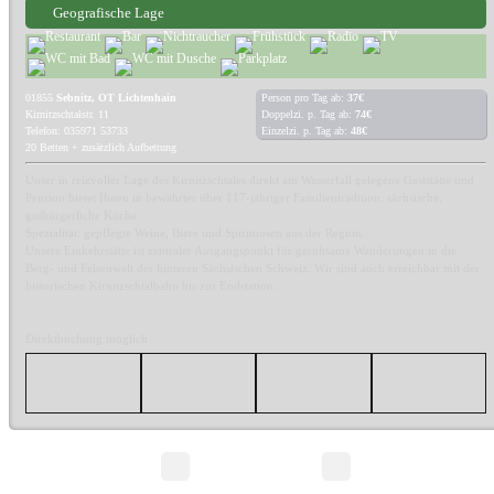
Geografische Lage
01855
Sebnitz, OT Lichtenhain
Person pro Tag ab:
37€
Kirnitzschtalstr. 11
Doppelzi. p. Tag ab:
74€
Telefon: 035971 53733
Einzelzi. p. Tag ab:
48€
20 Betten + zusätzlich Aufbettung
Unser in reizvoller Lage des Kirnitzschtales direkt am Wasserfall gelegene Gaststätte und
Pension bietet Ihnen in bewährter über 117-jähriger Familientradition: sächsische,
gutbürgerliche Küche.
Spezialität: gepflegte Weine, Biere und Spirituosen aus der Region.
Unsere Einkehrstätte ist zentraler Ausgangspunkt für geruhsame Wanderungen in die
Berg- und Felsenwelt der hinteren Sächsischen Schweiz. Wir sind auch erreichbar mit der
historischen Kirnitzschtalbahn bis zur Endstation.
Direktbuchung möglich
Seite 1/1