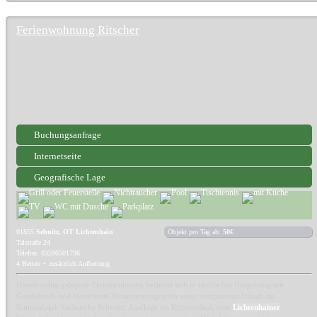
Ferienwohnung Ritscher
Buchungsanfrage
Internetseite
Geografische Lage
01855
Sebnitz, OT Lichtenhain
Objekt pro Tag ab:
50€
Talstraße 24
Telefon: 03596501796
4 Betten + zusätzlich Aufbettung
Unsere ruhig gelegene Ferienwohnung befindet sich in idyllischer Umgebung mit
Gondelteich und bietet beste Voraussetzungen für einen entspannten Urlaub im
Nationalpark Sächsische Schweiz. Ausflüge ins Kirnitzschtal, zum
Lichtenhainer