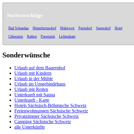
Suchvorschläge
Bad Schandau
Hinterhermsdorf
Malerweg
Papstdorf
Saupsdorf
Hotel
Lilienstein
Rathen
Papststein
Lichtenhain
Sonderwünsche
Urlaub auf dem Bauernhof
Urlaub mit Kindern
Urlaub in der Mühle
Urlaub im Umgebindehaus
Urlaub mit Reiten
Unterkunft mit Sauna
Unterkunft - Karte
Hotels Sächsisch-Böhmische Schweiz
Ferienwohnungen Sächsische Schweiz
Privatzimmer Sächsische Schweiz
Camping Sächsische Schweiz
alle Unterkünfte