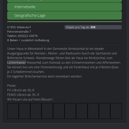
Internetseite
Geografische Lage
01855
Mittelndorf
Objekt pro Tag ab:
35€
Panoramastraße 7
Telefon: 035022 43076
8 Betten + zusätzlich Aufbettung
Unser Haus in Mittelndorf in der Gemeinde Kirnitzschtal ist ein idealer
Ausgangspunkt für Wander-, Kletter- und Radtouren durch die Sächsische und
Böhmische Schweiz. Wanderwege führen fast ab Haus ins Kirnitzschtal, zum
Lichtenhainer
Wasserfall, zum Kuhstall, zu den Schrammsteinen und Affensteinen.
Sie können bei uns eine Ferienwohnung und ein Ferienhaus mit je 4 Betten (bzw.
je 2 Schlafzimmer) buchen.
Ein täglicher Brötchenservice kann vereinbart werden.
Preise:
FH Ulbrich ab 50,-€
FEWO Ulbrich ab 35.-€
Wir freuen uns auf Ihren Besuch !