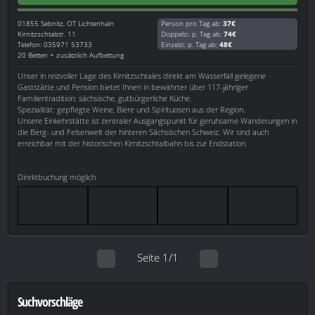
01855
Sebnitz, OT Lichtenhain
Person pro Tag ab:
37€
Kirnitzschtalstr. 11
Doppelzi. p. Tag ab:
74€
Telefon: 035971 53733
Einzelzi. p. Tag ab:
48€
20 Betten + zusätzlich Aufbettung
Unser in reizvoller Lage des Kirnitzschtales direkt am Wasserfall gelegene
Gaststätte und Pension bietet Ihnen in bewährter über 117-jähriger
Familientradition: sächsische, gutbürgerliche Küche.
Spezialität: gepflegte Weine, Biere und Spirituosen aus der Region.
Unsere Einkehrstätte ist zentraler Ausgangspunkt für geruhsame Wanderungen in
die Berg- und Felsenwelt der hinteren Sächsischen Schweiz. Wir sind auch
erreichbar mit der historischen Kirnitzschtalbahn bis zur Endstation.
Direktbuchung möglich
Seite 1/1
Suchvorschläge