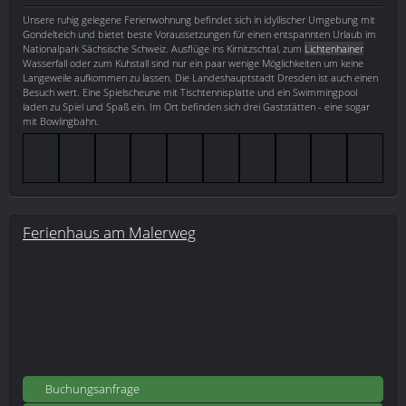
Unsere ruhig gelegene Ferienwohnung befindet sich in idyllischer Umgebung mit
Gondelteich und bietet beste Voraussetzungen für einen entspannten Urlaub im
Nationalpark Sächsische Schweiz. Ausflüge ins Kirnitzschtal, zum
Lichtenhainer
Wasserfall oder zum Kuhstall sind nur ein paar wenige Möglichkeiten um keine
Langeweile aufkommen zu lassen. Die Landeshauptstadt Dresden ist auch einen
Besuch wert. Eine Spielscheune mit Tischtennisplatte und ein Swimmingpool
laden zu Spiel und Spaß ein. Im Ort befinden sich drei Gaststätten - eine sogar
mit Bowlingbahn.
Ferienhaus am Malerweg
Buchungsanfrage