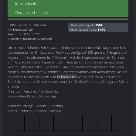
Internetseite
Geografische Lage
01855
Sebnitz, OT Altendorf
Objekt pro Tag ab:
150€
Am Hegebusch 20
Objekt p. Woche ab:
840€
Telefon: 035022 50777
7 Betten + zusätzlich Aufbettung
Unser neu errichtetes Ferienhaus befindet sich unweit des Malerweges oberhalb
des romantischen Kirnitzschtals. Das Haus verfügt auf 125 qm und 2 Etagen über
insgesamt 4 Schlafzimmer für 7 Personen. Auf der Liegewiese und der Terrasse
am Haus können Sie entspannen. Zum Haus gehört ebenso eine Garage sowie
weitere PKW-Stellplätze. Die direkte Lage am Waldesrand garantiert ihnen eine
ruhigen und erholsamen Aufenthalt. Bekannte Wander- und Ausflugsziele wie die
historische Kirnitzschtalbahn zum
Lichtenhainer
Wasserfall und in die Kurstadt
Bad Schandau , die Schrammsteine und der Große Winterberg sind gut zu Fuß zu
erreichen.
Preis bis 4 Personen: 150 Euro/Tag
Jede weitere Person 20 Euro/Tag
Mindestbuchung: 1 Woche (6 Nächte)
Anreise: Sonntag / Abreise: Samstag