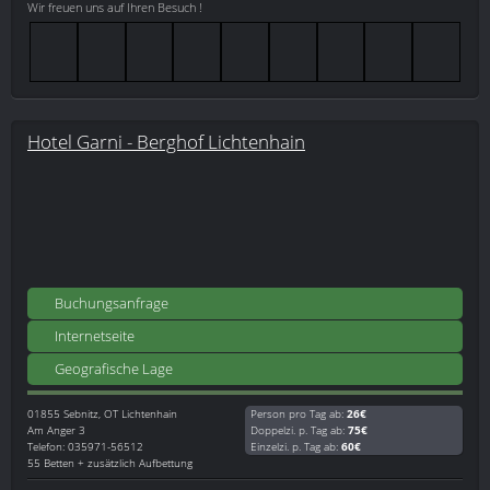
Wir freuen uns auf Ihren Besuch !
Hotel Garni - Berghof Lichtenhain
Buchungsanfrage
Internetseite
Geografische Lage
01855
Sebnitz, OT Lichtenhain
Person pro Tag ab:
26€
Am Anger 3
Doppelzi. p. Tag ab:
75€
Telefon: 035971-56512
Einzelzi. p. Tag ab:
60€
55 Betten + zusätzlich Aufbettung