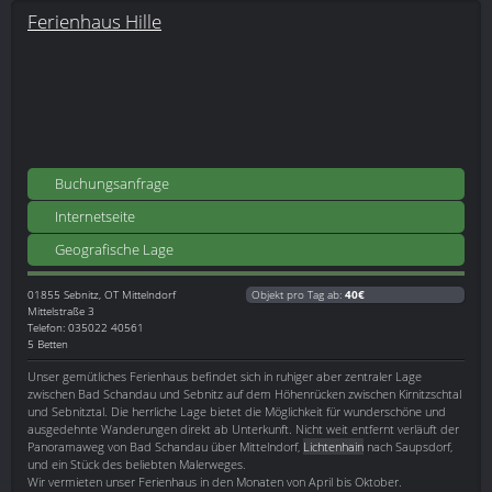
Ferienhaus Hille
Buchungsanfrage
Internetseite
Geografische Lage
01855
Sebnitz, OT Mittelndorf
Objekt pro Tag ab:
40€
Mittelstraße 3
Telefon: 035022 40561
5 Betten
Unser gemütliches Ferienhaus befindet sich in ruhiger aber zentraler Lage
zwischen Bad Schandau und Sebnitz auf dem Höhenrücken zwischen Kirnitzschtal
und Sebnitztal. Die herrliche Lage bietet die Möglichkeit für wunderschöne und
ausgedehnte Wanderungen direkt ab Unterkunft. Nicht weit entfernt verläuft der
Panoramaweg von Bad Schandau über Mittelndorf,
Lichtenhain
nach Saupsdorf,
und ein Stück des beliebten Malerweges.
Wir vermieten unser Ferienhaus in den Monaten von April bis Oktober.