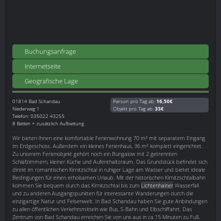
Buchungsanfrage
Internetseite
Geografische Lage
01814
Bad Schandau
Person pro Tag ab:
16,50€
Niederweg 1
Objekt pro Tag ab:
33€
Telefon: 035022 43255
8 Betten + zusätzlich Aufbettung
Wir bieten Ihnen eine komfortable Ferienwohnung 70 m² mit separatem Eingang
im Erdgeschoss. Außerdem ein kleines Ferienhaus, 36 m² komplett eingerichtet.
Zu unserem Ferienobjekt gehört noch ein Bungalow mit 2 getrennten
Schlafzimmern, kleiner Küche und Aufenthaltsraum. Das Grundstück befindet sich
direkt im romantischen Kirnitzschtal in ruhiger Lage am Wasser und bietet ideale
Bedingungen für einen erholsamen Urlaub. Mit der historischen Kirnitzschtalbahn
kommen Sie bequem durch das Kirnitzschtal bis zum
Lichtenhainer
Wasserfall
und zu anderen Ausgangspunkten für interessante Wanderungen durch die
einzigartige Natur und Felsenwelt. In Bad Schandau haben Sie gute Anbindungen
zu allen öffentlichen Verkehrsmitteln wie Bus, S-Bahn und Elbschiffahrt. Das
Zentrum von Bad Schandau erreichen Sie von uns aus in ca.15 Minuten zu Fuß.