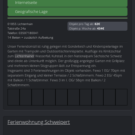
Internetseite
Geografische Lage
01855
Lichtenhain
Objekt pro Tag ab:
62€
Talstraße 24a
Objekt p. Woche ab:
434€
Telefon: 03597180041
14 Betten + zusätzlich Aufbettung
Unser Feriendomizil ist ruhig gelegen mit Gondelteich und Kinderspielanlage im
Garten mit Trampolin und Outdoortischtennisplatte. Ausflüge ins Kirnitzschtal
zum
Lichtenhainer
Wasserfall, Kuhstall, in den Nationalpark Sächsische Schweiz
sind direkt ab Unterkunft möglich. Der großzügig angelegte Garten mit Grillplatz
und mehreren kleinen Sitzgruppen lädt zur Entspannung ein.
Insgesamt sind 3 Ferienwohnungen im Objekt vorhanden. Fewo 1 EG/ 70qm mit
separatem Eingang und kleiner Terrasse / 2 Schlafzimmern. Fewo 2 EG/ 45qm
mit Balkon / 1 Schlafzimmer. Fewo 3 im I. OG/ 58qm mit Balkon / 2
Schlafzimmern.
Ferienwohnung Schweipert