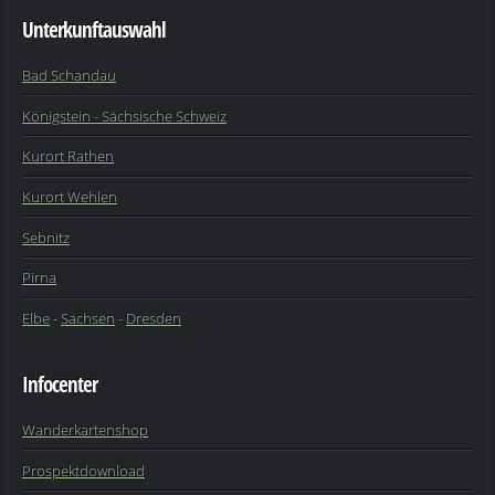
Unterkunftauswahl
Bad Schandau
Königstein - Sächsische Schweiz
Kurort Rathen
Kurort Wehlen
Sebnitz
Pirna
Elbe
-
Sachsen
-
Dresden
Infocenter
Wanderkartenshop
Prospektdownload