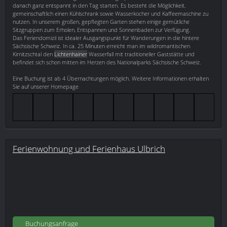
danach ganz entspannt in den Tag starten. Es besteht die Möglichkeit,
gemeinschaftlich einen Kühlschrank sowie Wasserkocher und Kaffeemaschine zu
nutzen. In unserem großen, gepflegten Garten stehen einige gemütliche
Sitzgruppen zum Erholen, Entspannen und Sonnenbaden zur Verfügung.
Das Feriendomizil ist idealer Ausgangspunkt für Wanderungen in die hintere
Sächsische Schweiz. In ca. 25 Minuten erreicht man im wildromantischen
Kirnitzschtal den
Lichtenhainer
Wasserfall mit traditioneller Gaststätte und
befindet sich schon mitten im Herzen des Nationalparks Sächsische Schweiz.
Eine Buchung ist ab 4 Übernachtungen möglich. Weitere Informationen erhalten
Sie auf unserer Homepage
Ferienwohnung und Ferienhaus Ulbrich
Buchungsanfrage