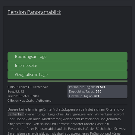
Pension Panoramablick
Buchungsanfrage
Internetseite
Geografische Lage
01855
Sebnitz OT Lichtenhain
Person pro Tag ab:
29,50€
Bergblick 12
Doppelzi. p. Tag ab:
59€
Telefon: 035971 57061
Einzelzi. p. Tag ab:
49€
6 Betten + zusätzlich Aufbettung
Unsere kleine familiengeführte Frühstückspension befindet sich am Ortsrand von
Lichtenhain
in einer ruhigen Lage ohne Durchgangsverkehr. Wir verfügen sowohl
über Doppel- als auch 3-Bettzimmer, welche sehr komfortabel und gemütlich
eingerichtet sind. Von Balkon und Terrasse erwartet unsere Gäste ein
unverbauter freier Panoramablick auf die Felslandschaft der Sächsischen Schweiz.
Sie erhalten ein reichhaltiges individuell abgesprochenes Frühstück und können