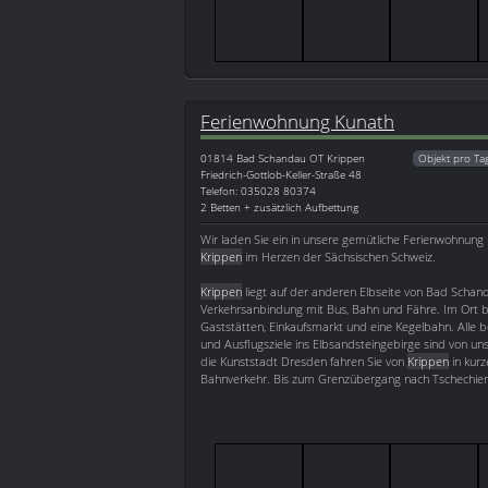
Ferienwohnung Kunath
01814
Bad Schandau OT Krippen
Objekt pro Ta
Friedrich-Gottlob-Keller-Straße 48
Telefon: 035028 80374
2 Betten + zusätzlich Aufbettung
Wir laden Sie ein in unsere gemütliche Ferienwohnun
Krippen
im Herzen der Sächsischen Schweiz.
Krippen
liegt auf der anderen Elbseite von Bad Schand
Verkehrsanbindung mit Bus, Bahn und Fähre. Im Ort b
Gaststätten, Einkaufsmarkt und eine Kegelbahn. Alle
und Ausflugsziele ins Elbsandsteingebirge sind von uns
die Kunststadt Dresden fahren Sie von
Krippen
in kurz
Bahnverkehr. Bis zum Grenzübergang nach Tschechien 