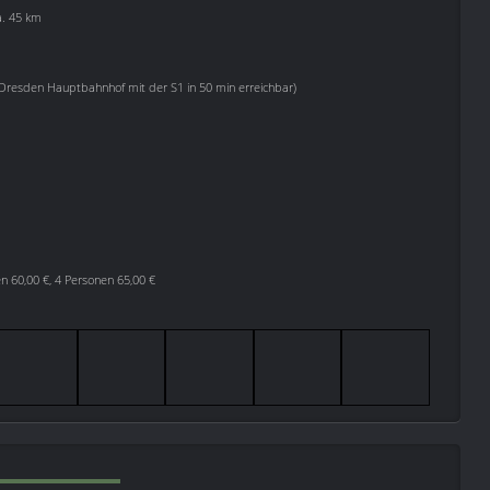
a. 45 km
 (Dresden Hauptbahnhof mit der S1 in 50 min erreichbar)
en 60,00 €, 4 Personen 65,00 €