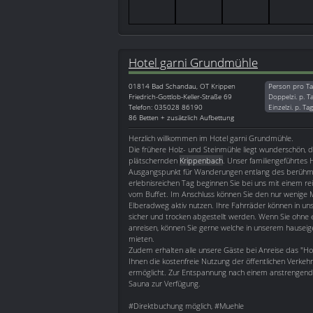
Hotel garni Grundmühle
01814
Bad Schandau, OT Krippen
Person pro Ta
Friedrich-Gottlob-Keller-Straße 69
Doppelzi. p. T
Telefon: 035028 86190
Einzelzi. p. Ta
86 Betten + zusätzlich Aufbettung
Herzlich willkommen im Hotel garni Grundmühle.
Die frühere Holz- und Steinmühle liegt wunderschön, 
plätschernden
Krippenbach
. Unser familiengeführtes H
Ausgangspunkt für Wanderungen entlang des berühm
erlebnisreichen Tag beginnen Sie bei uns mit einem re
vom Buffet. Im Anschluss können Sie den nur wenige 
Elberadweg aktiv nutzen. Ihre Fahrräder können in u
sicher und trocken abgestellt werden. Wenn Sie ohne 
anreisen, können Sie gerne welche in unserem hauseig
mieten.
Zudem erhalten alle unsere Gäste bei Anreise das "Hot
Ihnen die kostenfreie Nutzung der öffentlichen Verkehr
ermöglicht. Zur Entspannung nach einem anstrengende
Sauna zur Verfügung.
#Direktbuchung möglich, #Muehle