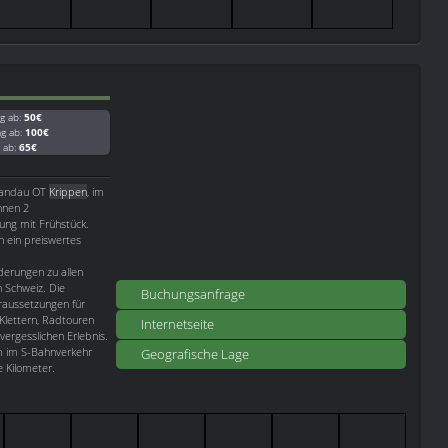
g ab:
50€
ag ab:
100€
g ab:
65€
chandau OT
Krippen
, im
hnen 2
ng mit Frühstück.
ch ein preiswertes
derungen zu allen
 Schweiz. Die
Buchungsanfrage
oraussetzungen für
Klettern, Radtouren
Internetseite
ergesslichen Erlebnis.
m im S-Bahnverkehr
Geografische Lage
e Kilometer.