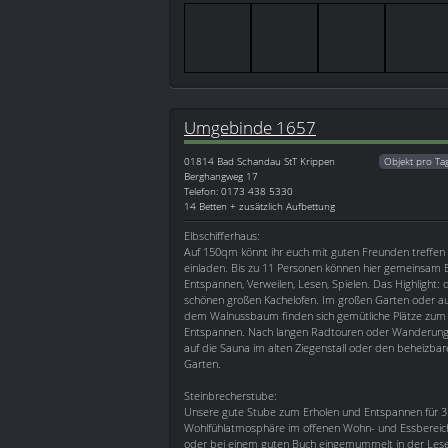
Umgebinde 1657
01814
Bad Schandau StT Krippen
Objekt pro Ta
Berghangweg 17
Telefon: 0173 438 5330
14 Betten + zusätzlich Aufbettung
Elbschifferhaus:
Auf 150qm könnt ihr euch mit guten Freunden treffen 
einladen. Bis zu 11 Personen können hier gemeinsam E
Entspannen, Verweilen, Lesen, Spielen. Das Highlight:
schönen großen Kachelofen. Im großen Garten oder au
dem Walnussbaum finden sich gemütliche Plätze zum 
Entspannen. Nach langen Radtouren oder Wanderung
auf die Sauna im alten Ziegenstall oder den beheizb
Garten.
Steinbrecherstube:
Unsere gute Stube zum Erholen und Entspannen für 3 
Wohlfühlatmosphäre im offenen Wohn- und Essbereich
oder bei einem guten Buch eingemummelt in der Lesek