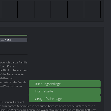
g ab:
165€
oder die ganze Familie
ssen, Kochen,
 die Blockstube mit dem
f der Terrasse unter
Grillen und
en wächst die Freude
Buchungsanfrage
aren Waschzuber im
Internetseite
Geografische Lage
Personen. Ganz viel
 zum Kochen & Genießen in der Küche, beim ins Feuer des Gussofens schauen
oje. Bei Weitblick auf Felsen und Wälder träumt ihr im großen Doppelbett unter