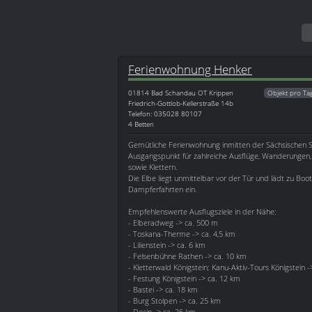
Ferienwohnung Henker
01814
Bad Schandau OT Krippen
Objekt pro Ta
Friedrich-Gottlob-Kellerstraße 14b
Telefon: 035028 80107
4 Betten
Gemütliche Ferienwohnung inmitten der Sächsischen 
Ausgangspunkt für zahlreiche Ausflüge, Wanderungen,
sowie Klettern.
Die Elbe liegt unmittelbar vor der Tür und lädt zu Bo
Dampferfahrten ein.
Empfehlenswerte Ausflugsziele in der Nähe:
- Elberadweg -> ca. 500 m
- Toskana-Therme -> ca. 4,5 km
- Lilienstein -> ca. 6 km
- Felsenbühne Rathen -> ca. 10 km
- Kletterwald Königstein; Kanu-Aktiv-Tours Königstein 
- Festung Königstein -> ca. 12 km
- Bastei -> ca. 18 km
- Burg Stolpen -> ca. 25 km
- Decin -> ca. 26 km