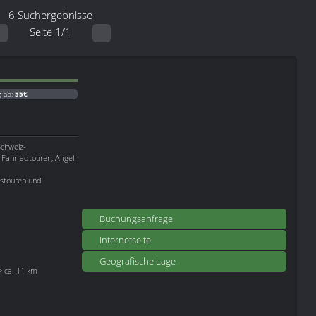
6 Suchergebnisse
Seite 1/1
g ab:
55€
Schweiz-
 Fahrradtouren, Angeln
otstouren und
Buchungsanfrage
Internetseite
Geografische Lage
-> ca. 11 km