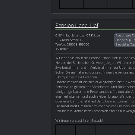
Pension Hönel-Hof
01814
Bad Schandau, OT Krippen
Person pro Ta
F.-G.-Keller-Straße 15
Doppelzi. p. T
Telefon: 035028 859600
Einzelzi. p. Ta
15 Betten
Wir laden Sie ein in die Pension "Hönel Hof" in Bad S
Herzen der Sächsischen Schweiz gelegen. Wir bieten I
Zweibettzimmer und 1 Vierbettzimmer zur Übernachtu
Sollten Sie auf Fahrradtour sein, finden Sie bei uns au
Bikerquartier bis 4 Personen.
Unsere Pension ist ein idealer Ausgangspunkt für Wan
Sehenswürdigkeiten der Sächsischen- und Böhmischen
einzigartige Natur- und Felsenlandschaft bietet alle V
einen erholsamen und auch aktiven Urlaub. Wandern, 
oder eine Dampferfahrt auf der Elbe wird zu einem unv
Die Kunststadt Dresden erreichen Sie von uns beque
und bis zur Grenze nach Tschechien sind es nur wenig
Wir freuen uns auf Ihren Besuch!