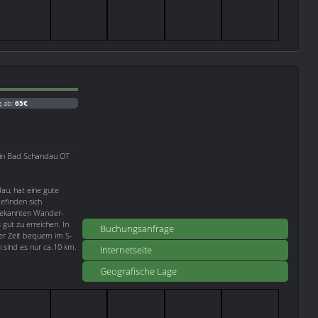
g ab:
65€
g in Bad Schandau OT
au, hat eine gute
efinden sich
 bekannten Wander-
 gut zu erreichen. In
Buchungsanfrage
er Zeit bequem im S-
sind es nur ca.10 km.
Internetseite
Geografische Lage