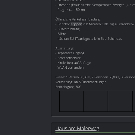
- Dresden (Frauenkirche, Semperoper, Zwinger...) -> c
- Prag -> ca. 150 km
Öffentliche Verkehrsanbindung:
- Bahnhof
Krippen
in 8 Minuten fußläufig zu erreichen
- Busverbindung
- Fähre
- nächste Schiffsanlegestelle in Bad Schandau
Ausstattung:
- separater Eingang
- Brötchenservice
- Kinderbett auf Anfrage
- WLAN vorhanden
Preise: 1 Person 50,00 €, 2 Personen 55,00 €, 3 Person
Vermietung: ab 5 Übernachtungen
Endreinigung 30€
Haus am Malerweg