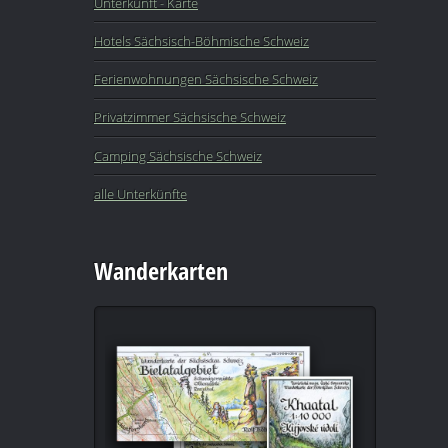
Unterkunft - Karte
Hotels Sächsisch-Böhmische Schweiz
Ferienwohnungen Sächsische Schweiz
Privatzimmer Sächsische Schweiz
Camping Sächsische Schweiz
alle Unterkünfte
Wanderkarten