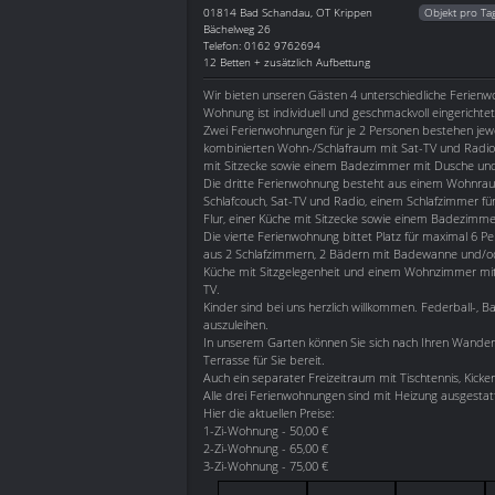
01814
Bad Schandau, OT Krippen
Objekt pro Ta
Bächelweg 26
Telefon: 0162 9762694
12 Betten + zusätzlich Aufbettung
Wir bieten unseren Gästen 4 unterschiedliche Ferien
Wohnung ist individuell und geschmackvoll eingerichtet
Zwei Ferienwohnungen für je 2 Personen bestehen jew
kombinierten Wohn-/Schlafraum mit Sat-TV und Radio,
mit Sitzecke sowie einem Badezimmer mit Dusche un
Die dritte Ferienwohnung besteht aus einem Wohnrau
Schlafcouch, Sat-TV und Radio, einem Schlafzimmer fü
Flur, einer Küche mit Sitzecke sowie einem Badezimm
Die vierte Ferienwohnung bittet Platz für maximal 6 P
aus 2 Schlafzimmern, 2 Bädern mit Badewanne und/od
Küche mit Sitzgelegenheit und einem Wohnzimmer mit
TV.
Kinder sind bei uns herzlich willkommen. Federball-, Ba
auszuleihen.
In unserem Garten können Sie sich nach Ihren Wande
Terrasse für Sie bereit.
Auch ein separater Freizeitraum mit Tischtennis, Kicke
Alle drei Ferienwohnungen sind mit Heizung ausgest
Hier die aktuellen Preise:
1-Zi-Wohnung - 50,00 €
2-Zi-Wohnung - 65,00 €
3-Zi-Wohnung - 75,00 €