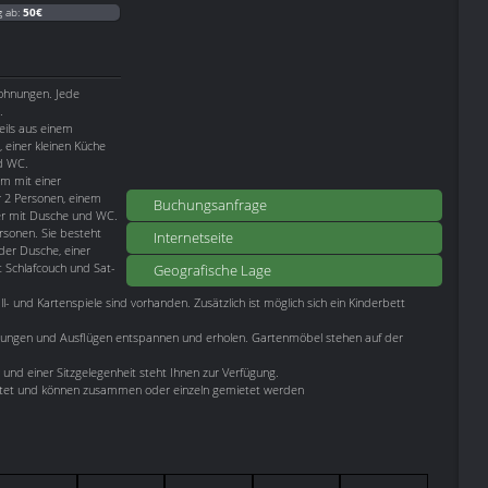
g ab:
50€
wohnungen. Jede
.
eils aus einem
 einer kleinen Küche
d WC.
m mit einer
r 2 Personen, einem
Buchungsanfrage
er mit Dusche und WC.
ersonen. Sie besteht
Internetseite
er Dusche, einer
 Schlafcouch und Sat-
Geografische Lage
ll- und Kartenspiele sind vorhanden. Zusätzlich ist möglich sich ein Kinderbett
rungen und Ausflügen entspannen und erholen. Gartenmöbel stehen auf der
r und einer Sitzgelegenheit steht Ihnen zur Verfügung.
attet und können zusammen oder einzeln gemietet werden