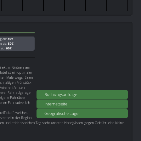
g ab:
40€
ag ab:
80€
g ab:
60€
direkt im Grünen, am
otel ist ein optimaler
ten Malerwegs. Einen
ichhaltigen Frühstück
Meter entfernten
nserer Fahrradgarage
Buchungsanfrage
eigene Fahrräder
enen Fahrradverleih
Internetseite
elTicket", welches
Geografische Lage
smittel in der Region
n und erlebnisreichen Tag steht unseren Hotelgästen, gegen Gebühr, eine kleine