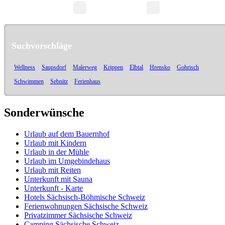
Seite 1/1
Suchvorschläge
Wellness
Saupsdorf
Malerweg
Krippen
Elbtal
Hrensko
Gohrisch
Schwimmen
Sebnitz
Ferienhaus
Sonderwünsche
Urlaub auf dem Bauernhof
Urlaub mit Kindern
Urlaub in der Mühle
Urlaub im Umgebindehaus
Urlaub mit Reiten
Unterkunft mit Sauna
Unterkunft - Karte
Hotels Sächsisch-Böhmische Schweiz
Ferienwohnungen Sächsische Schweiz
Privatzimmer Sächsische Schweiz
Camping Sächsische Schweiz