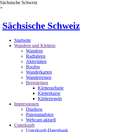
Sächsische Schweiz
=
Sächsische Schweiz
Startseite
Wandern und Klettern
Wandern
Radfahren
Aktivitäten
Boofen
Wanderkarten
Wanderreisen
Bergsteigen
Klettergebiete
Kletterkurse
Kletterregeln
Impressionen
Diashow
Panoramafotos
Webcam aktuell
Unterkunft
Unterkunft-Datenbank