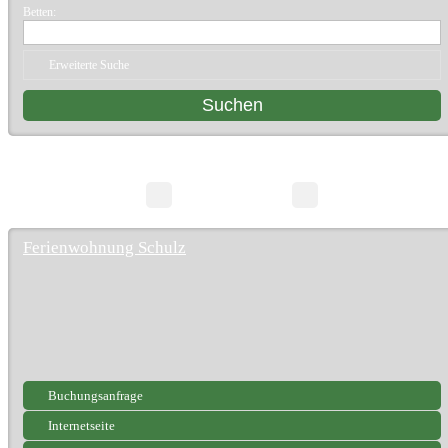
Betten:
Erweiterte Suche
1 Suchergebnisse
Seite 1/1
Ferienwohnung Schulz
Buchungsanfrage
Internetseite