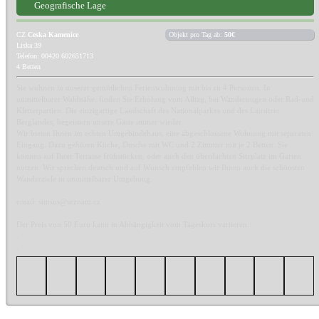
Geografische Lage
CZ
Ceska Kamenice
Objekt pro Tag ab:
50€
Liska 39
Telefon: 00420 602651713
4 Betten
Sie wohnen in unserer gemütlichen Ferienwohnung mit bis zu 4 Personen. In
unmittelbarer Waldnähe, finden Sie Erholung vom Alltag, bei Wanderungen oder Rad-und
Kletterpartien. Die einzigartige Landschaft des Nationalparkes und des Lausitzer
Berglandes, begeistern unsere Gäste immer wieder.
Wir bieten Ihnen im echten Umgebindehaus, eine abgeschlossene Wohnung mit seperaten
Eingang. Dazu gehören Küche, Dusche mit WC und 2 Zimmer mit je 2 Betten. Sie
können auf Ihrer Terrasse frühstücken, oder auch den überdachten Sitzplatz im Garten
nutzen. Wir sprechen deutsch und auf Wunsch empfehlen wir Ihnen auch die schönsten
Wanderziele in unmittelbarer Umgebung.
email: simsos@seznam.cz
Der Preis von 50 Euro kann in Abhängigkeit vom Tageskurs variieren.
.
.