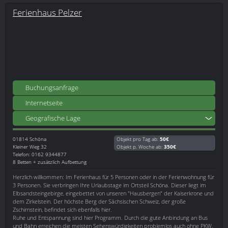
Ferienhaus Pelzer
Buchungsanfrage
Internetseite
Geografische Lage
01814
Schöna
Objekt pro Tag ab:
50€
Kleiner Weg 32
Objekt p. Woche ab:
350€
Telefon: 0162 9344877
8 Betten + zusätzlich Aufbettung
Herzlich willkommen: Im Ferienhaus für 5 Personen oder in der Ferienwohnung für
3 Personen. Sie verbringen Ihre Urlaubstage im Ortsteil Schöna. Dieser liegt im
Elbsandsteingebirge, eingebettet von unseren "Hausbergen" der Kaiserkrone und
dem Zirkelstein. Der höchste Berg der Sächsischen Schweiz, der große
Zschirnstein, befindet sich ebenfalls hier.
Ruhe und Entspannung sind hier Programm. Durch die gute Anbindung an Bus
und Bahn erreichen die meisten Sehenswürdigkeiten problemlos auch ohne PKW.