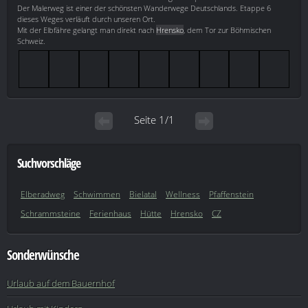
Der Malerweg ist einer der schönsten Wanderwege Deutschlands. Etappe 6
dieses Weges verläuft durch unseren Ort.
Mit der Elbfähre gelangt man direkt nach
Hrensko
, dem Tor zur Böhmischen
Schweiz.
Seite 1/1
Suchvorschläge
Elberadweg
Schwimmen
Bielatal
Wellness
Pfaffenstein
Schrammsteine
Ferienhaus
Hütte
Hrensko
CZ
Sonderwünsche
Urlaub auf dem Bauernhof