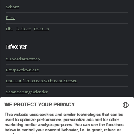
Sebnitz
Pirna
Elbe
-
Sachsen
-
Dresden
Infocenter
Wanderkartenshop
Prospektdownload
Unterkunft Böhmisch Sächsische Schweiz
Veranstaltungskalender
Kontakt
Impressum
Buchungsanfrage