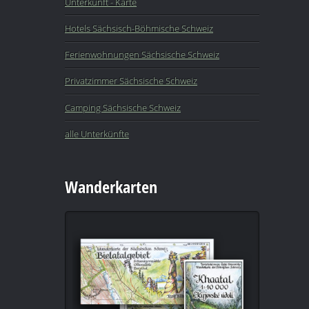
Unterkunft - Karte
Hotels Sächsisch-Böhmische Schweiz
Ferienwohnungen Sächsische Schweiz
Privatzimmer Sächsische Schweiz
Camping Sächsische Schweiz
alle Unterkünfte
Wanderkarten