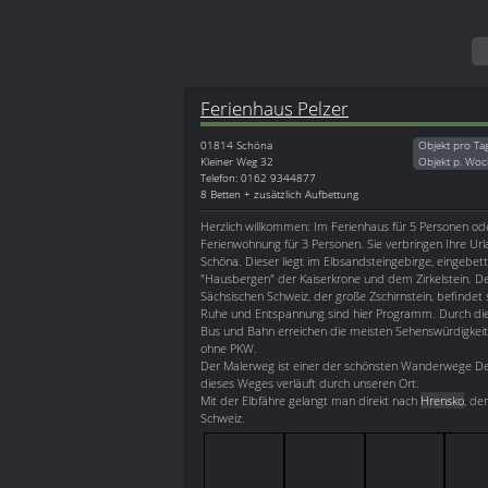
Ferienhaus Pelzer
01814
Schöna
Objekt pro Ta
Kleiner Weg 32
Objekt p. Woc
Telefon: 0162 9344877
8 Betten + zusätzlich Aufbettung
Herzlich willkommen: Im Ferienhaus für 5 Personen ode
Ferienwohnung für 3 Personen. Sie verbringen Ihre Url
Schöna. Dieser liegt im Elbsandsteingebirge, eingebet
"Hausbergen" der Kaiserkrone und dem Zirkelstein. D
Sächsischen Schweiz, der große Zschirnstein, befindet s
Ruhe und Entspannung sind hier Programm. Durch di
Bus und Bahn erreichen die meisten Sehenswürdigkei
ohne PKW.
Der Malerweg ist einer der schönsten Wanderwege De
dieses Weges verläuft durch unseren Ort.
Mit der Elbfähre gelangt man direkt nach
Hrensko
, de
Schweiz.