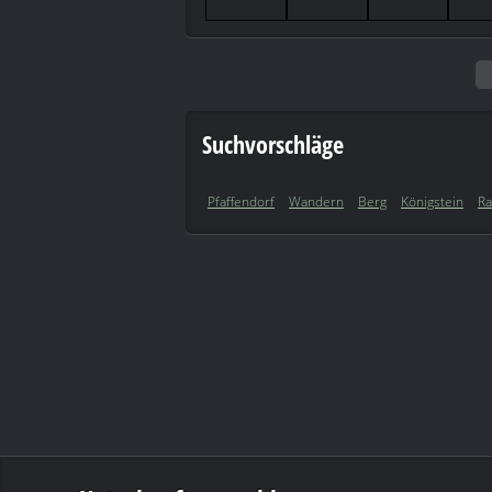
Suchvorschläge
Pfaffendorf
Wandern
Berg
Königstein
Ra