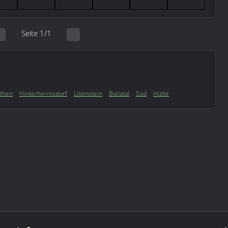
Seite 1/1
then
Hinterhermsdorf
Lilienstein
Bielatal
Süd
Hütte