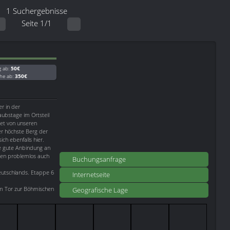
1 Suchergebnisse
Seite 1/1
g ab:
50€
he ab:
350€
r in der
aubstage im Ortsteil
tet von unseren
er höchste Berg der
ich ebenfalls hier.
e gute Anbindung an
ten problemlos auch
Buchungsanfrage
utschlands. Etappe 6
Internetseite
m Tor zur Böhmischen
Geografische Lage