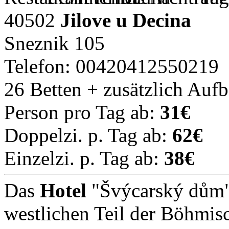
40502
Jilove u Decina
Sneznik 105
Telefon: 00420412550219
26 Betten + zusätzlich Auf
Person pro Tag ab:
31€
Doppelzi. p. Tag ab:
62€
Einzelzi. p. Tag ab:
38€
Das
Hotel
"Švýcarský dům" 
westlichen Teil der Böhmis