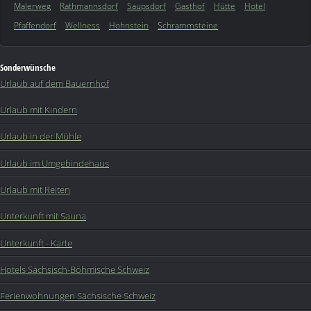
Malerweg
Rathmannsdorf
Saupsdorf
Gasthof
Hütte
Hotel
Pfaffendorf
Wellness
Hohnstein
Schrammsteine
Sonderwünsche
Urlaub auf dem Bauernhof
Urlaub mit Kindern
Urlaub in der Mühle
Urlaub im Umgebindehaus
Urlaub mit Reiten
Unterkunft mit Sauna
Unterkunft - Karte
Hotels Sächsisch-Böhmische Schweiz
Ferienwohnungen Sächsische Schweiz