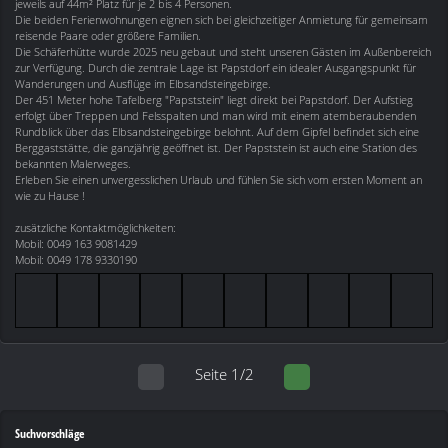
jeweils auf 44m² Platz für je 2 bis 4 Personen.
Die beiden Ferienwohnungen eignen sich bei gleichzeitiger Anmietung für gemeinsam
reisende Paare oder größere Familien.
Die Schäferhütte wurde 2025 neu gebaut und steht unseren Gästen im Außenbereich
zur Verfügung. Durch die zentrale Lage ist Papstdorf ein idealer Ausgangspunkt für
Wanderungen und Ausflüge im Elbsandsteingebirge.
Der 451 Meter hohe Tafelberg "Papststein" liegt direkt bei Papstdorf. Der Aufstieg
erfolgt über Treppen und Felsspalten und man wird mit einem atemberaubenden
Rundblick über das Elbsandsteingebirge belohnt. Auf dem Gipfel befindet sich eine
Berggaststätte, die ganzjährig geöffnet ist. Der Papststein ist auch eine Station des
bekannten Malerweges.
Erleben Sie einen unvergesslichen Urlaub und fühlen Sie sich vom ersten Moment an
wie zu Hause !
zusätzliche Kontaktmöglichkeiten:
Mobil: 0049 163 9081429
Mobil: 0049 178 9330190
Seite 1/2
Suchvorschläge