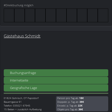
#Direktbuchung möglich
Gästehaus Schmidt
Buchungsanfrage
Internetseite
Geografische Lage
01824
Gohrisch, OT Papstdorf
Person pro Tag ab:
18€
Bauerngasse 91
Doppelzi. p. Tag ab:
38€
Telefon: 035021 67945
Einzelzi. p. Tag ab:
22€
15 Betten + zusätzlich Aufbettung
Objekt pro Tag ab:
36€