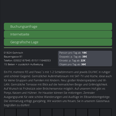
Buchungsanfrage
Internetseite
Geografische Lage
01824
Gohrisch
Person pro Tag ab:
18€
Bauerngasse 91
Doppelzi. p. Tag ab:
38€
Telefon: 03502167945 /015111646053
Einzelzi. p. Tag ab:
22€
15 Betten + zusätzlich Aufbettung
Objekt pro Tag ab:
36€
Ein FH, mehrere PZ und Fewo`s mit 1-2 Schlafzimmern und jeweils DU/WC in ruhiger
und schöner Gegend. Gemütlicher Aufenthaltsraum mit SAT-TV und Küche, ideal auch
für kleine Gruppen und Familien mit Kindern. Neu: großer Kinderspielplatz und W-
LAN. Gemütliche Terrasse mit Blick auf die heimatlichen Berge und Grillmöglichkeit.
Auf Wunsch ist Frühstück oder Brötchenservice möglich. Auf unserem Hof gibt es
Ponys, Katzen und Hühner. Ihr Haustier können Sie mitbringen. Zentraler
Ausgangspunkt für viele schöne Wanderungen und Ausflüge im Elbsandsteingebirge.
Die Vermietung erfolgt ganzjährig. Wir würden uns freuen, Sie in unserem Gästehaus
begrüßen zu dürfen!