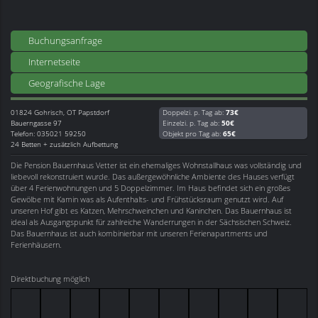
Buchungsanfrage
Internetseite
Geografische Lage
01824
Gohrisch, OT Papstdorf
Doppelzi. p. Tag ab:
73€
Bauerngasse 97
Einzelzi. p. Tag ab:
50€
Telefon: 035021 59250
Objekt pro Tag ab:
65€
24 Betten + zusätzlich Aufbettung
Die Pension Bauernhaus Vetter ist ein ehemaliges Wohnstallhaus was vollständig und
liebevoll rekonstruiert wurde. Das außergewöhnliche Ambiente des Hauses verfügt
über 4 Ferienwohnungen und 5 Doppelzimmer. Im Haus befindet sich ein großes
Gewölbe mit Kamin was als Aufenthalts- und Frühstücksraum genutzt wird. Auf
unseren Hof gibt es Katzen, Mehrschweinchen und Kaninchen. Das Bauernhaus ist
ideal als Ausgangspunkt für zahlreiche Wanderrungen in der Sächsischen Schweiz.
Das Bauernhaus ist auch kombinierbar mit unseren Ferienapartments und
Ferienhäusern.
Direktbuchung möglich