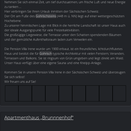
Nehmen Sie sich einmal Zeit, um tief durchzuatmen, um frische Luft und neue Energie
zu tanken …
Hier verbringen Sie Ihren Urlaub inmitten der Sächsischen Schweiz.
Der Ort am Fuße des
Gohrischsteins
(448 m ü. NN) liegt auf einer wettergeschützten
Hochebene.
Zu unserer himmlischen Lage mit Blick in die herrliche Landschaft ist unser Haus auch
der ideale Ausgangspunkt für viele Freizeitaktivitäten.
Die großzügige Liegewiese, die Terrasse unter den Schatten spendenden Bäumen
und der gemütliche Aufenthaltsraum laden zum Verweilen ein.
Die Pension Villa Irene wurde um 1900 erbaut, ist ein freundliches, lichtdurchflutetes
Haus und besitzt die für
Gohrisch
typische Architektur mit vielen Fenstern, Veranden,
Terrassen und Balkons. Sie ist ringsum von Grün umgeben und liegt direkt am Wald.
Unser Haus verfügt über eine eigene Sauna und eine Kneipp-Anlage.
Kommen Sie in unsere Pension Villa Irene in der Sächsischen Schweiz und überzeugen
Sie sich selbst!
Wir freuen uns auf Sie!
Apartmenthaus „Brunnnenhof“