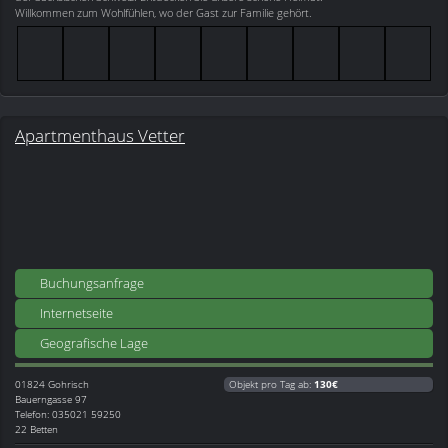
Willkommen zum Wohlfühlen, wo der Gast zur Familie gehört.
Apartmenthaus Vetter
Buchungsanfrage
Internetseite
Geografische Lage
01824
Gohrisch
Objekt pro Tag ab:
130€
Bauerngasse 97
Telefon: 035021 59250
22 Betten