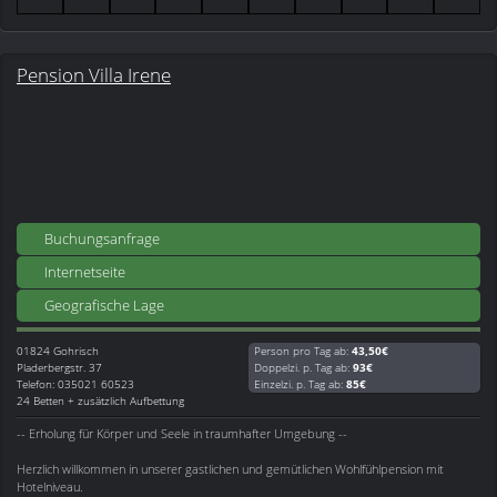
Pension Villa Irene
Buchungsanfrage
Internetseite
Geografische Lage
01824
Gohrisch
Person pro Tag ab:
43,50€
Pladerbergstr. 37
Doppelzi. p. Tag ab:
93€
Telefon: 035021 60523
Einzelzi. p. Tag ab:
85€
24 Betten + zusätzlich Aufbettung
-- Erholung für Körper und Seele in traumhafter Umgebung --
Herzlich willkommen in unserer gastlichen und gemütlichen Wohlfühlpension mit
Hotelniveau.