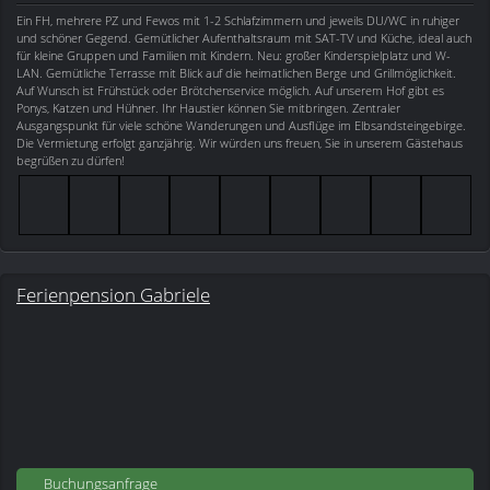
Ein FH, mehrere PZ und Fewos mit 1-2 Schlafzimmern und jeweils DU/WC in ruhiger
und schöner Gegend. Gemütlicher Aufenthaltsraum mit SAT-TV und Küche, ideal auch
für kleine Gruppen und Familien mit Kindern. Neu: großer Kinderspielplatz und W-
LAN. Gemütliche Terrasse mit Blick auf die heimatlichen Berge und Grillmöglichkeit.
Auf Wunsch ist Frühstück oder Brötchenservice möglich. Auf unserem Hof gibt es
Ponys, Katzen und Hühner. Ihr Haustier können Sie mitbringen. Zentraler
Ausgangspunkt für viele schöne Wanderungen und Ausflüge im Elbsandsteingebirge.
Die Vermietung erfolgt ganzjährig. Wir würden uns freuen, Sie in unserem Gästehaus
begrüßen zu dürfen!
Ferienpension Gabriele
Buchungsanfrage