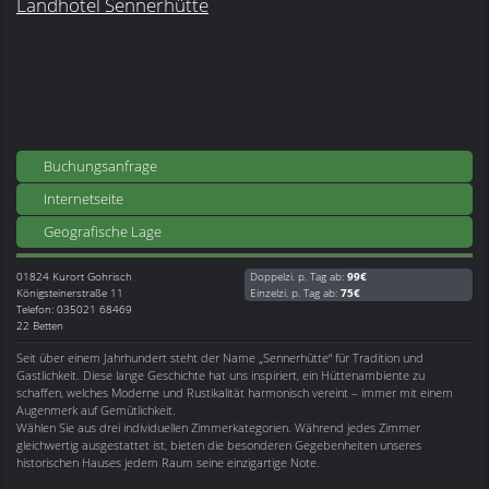
Landhotel Sennerhütte
Buchungsanfrage
Internetseite
Geografische Lage
01824
Kurort Gohrisch
Doppelzi. p. Tag ab:
99€
Königsteinerstraße 11
Einzelzi. p. Tag ab:
75€
Telefon: 035021 68469
22 Betten
Seit über einem Jahrhundert steht der Name „Sennerhütte“ für Tradition und
Gastlichkeit. Diese lange Geschichte hat uns inspiriert, ein Hüttenambiente zu
schaffen, welches Moderne und Rustikalität harmonisch vereint – immer mit einem
Augenmerk auf Gemütlichkeit.
Wählen Sie aus drei individuellen Zimmerkategorien. Während jedes Zimmer
gleichwertig ausgestattet ist, bieten die besonderen Gegebenheiten unseres
historischen Hauses jedem Raum seine einzigartige Note.