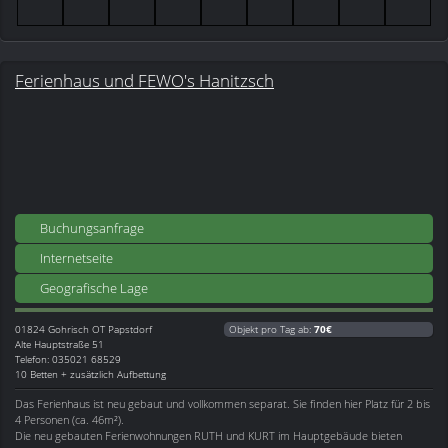
Ferienhaus und FEWO's Hanitzsch
Buchungsanfrage
Internetseite
Geografische Lage
01824
Gohrisch OT Papstdorf
Objekt pro Tag ab:
70€
Alte Hauptstraße 51
Telefon: 035021 68529
10 Betten + zusätzlich Aufbettung
Das Ferienhaus ist neu gebaut und vollkommen separat. Sie finden hier Platz für 2 bis
4 Personen (ca. 46m²).
Die neu gebauten Ferienwohnungen RUTH und KURT im Hauptgebäude bieten