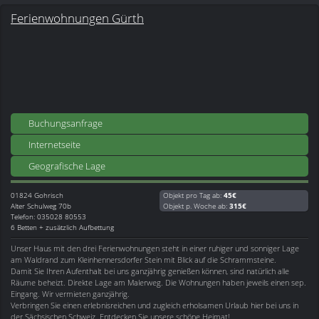
Ferienwohnungen Gürth
Buchungsanfrage
Internetseite
Geografische Lage
01824
Gohrisch
Objekt pro Tag ab:
45€
Alter Schulweg 70b
Objekt p. Woche ab:
315€
Telefon: 035028 80553
6 Betten + zusätzlich Aufbettung
Unser Haus mit den drei Ferienwohnungen steht in einer ruhiger und sonniger Lage
am Waldrand zum Kleinhennersdorfer Stein mit Blick auf die Schrammsteine.
Damit Sie Ihren Aufenthalt bei uns ganzjährig genießen können, sind natürlich alle
Räume beheizt. Direkte Lage am Malerweg. Die Wohnungen haben jeweils einen sep.
Eingang. Wir vermieten ganzjährig.
Verbringen Sie einen erlebnisreichen und zugleich erholsamen Urlaub hier bei uns in
der Sächsischen Schweiz. Entdecken Sie unsere schöne Heimat!