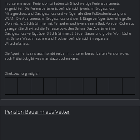
In unserem neuen Feriendomizil haben wir 5 hochwertige Ferienapartments
eingerichtet. Die Ferienapartments befinden sich jeweils im Erdgeschoss,
Mittelgeschoss und Dachgeschoss und verfügen alle über Fußbodenheizung und
WLAN. Die Apartments im Erdgeschoss und der 1. Etage verfügen über eine große
Wohnküche, 2 Schlafzimmer mit Fernseher und jeweils einem Bad. Von der Küche aus
gelangen Sie direkt auf die Terrasse bzw. den Balkon. Das Apartment im
Dachgeschoss verfügt über 3 Schlafzimmer, 2 Bäder, Sauna und großer Wohnküche
mit Balkon. Waschmaschine und Trockner befinden sich im separaten
Wirtschaftshaus.
Die Apartments sind auch kombinierbar mit unserer benachbarten Pension wo es
auch Frühstück gibt was man dazu buchen kann.
Direktbuchung möglich
Pension Bauernhaus Vetter