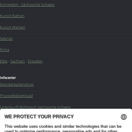
Königstein - Sächsische Schweiz
Kurort Rathen
Kurort Wehlen
Sebnitz
Pirna
Elbe
-
Sachsen
-
Dresden
Infocenter
Wanderkartenshop
Prospektdownload
Unterkunft Böhmisch Sächsische Schweiz
Veranstaltungskalender