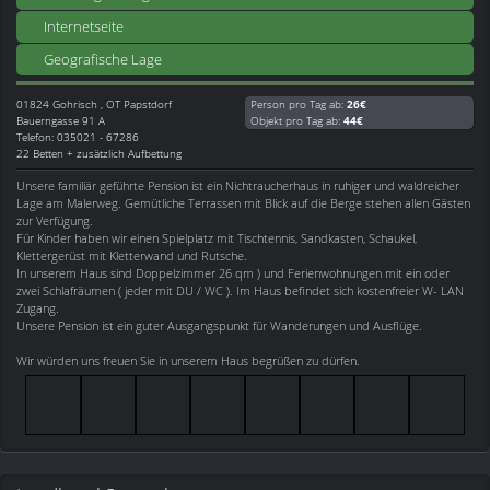
Internetseite
Geografische Lage
01824
Gohrisch , OT Papstdorf
Person pro Tag ab:
26€
Bauerngasse 91 A
Objekt pro Tag ab:
44€
Telefon: 035021 - 67286
22 Betten + zusätzlich Aufbettung
Unsere familiär geführte Pension ist ein Nichtraucherhaus in ruhiger und waldreicher
Lage am Malerweg. Gemütliche Terrassen mit Blick auf die Berge stehen allen Gästen
zur Verfügung.
Für Kinder haben wir einen Spielplatz mit Tischtennis, Sandkasten, Schaukel,
Klettergerüst mit Kletterwand und Rutsche.
In unserem Haus sind Doppelzimmer 26 qm ) und Ferienwohnungen mit ein oder
zwei Schlafräumen ( jeder mit DU / WC ). Im Haus befindet sich kostenfreier W- LAN
Zugang.
Unsere Pension ist ein guter Ausgangspunkt für Wanderungen und Ausflüge.
Wir würden uns freuen Sie in unserem Haus begrüßen zu dürfen.