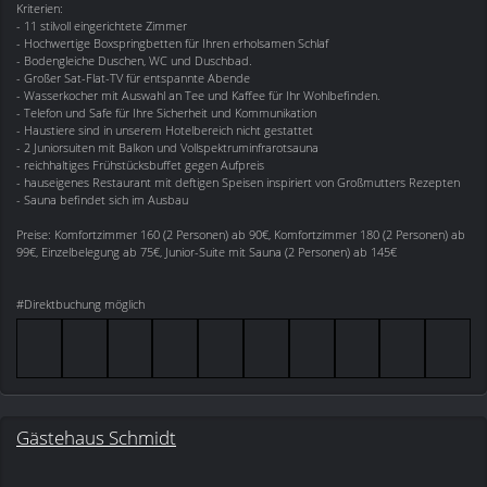
Kriterien:
- 11 stilvoll eingerichtete Zimmer
- Hochwertige Boxspringbetten für Ihren erholsamen Schlaf
- Bodengleiche Duschen, WC und Duschbad.
- Großer Sat-Flat-TV für entspannte Abende
- Wasserkocher mit Auswahl an Tee und Kaffee für Ihr Wohlbefinden.
- Telefon und Safe für Ihre Sicherheit und Kommunikation
- Haustiere sind in unserem Hotelbereich nicht gestattet
- 2 Juniorsuiten mit Balkon und Vollspektruminfrarotsauna
- reichhaltiges Frühstücksbuffet gegen Aufpreis
- hauseigenes Restaurant mit deftigen Speisen inspiriert von Großmutters Rezepten
- Sauna befindet sich im Ausbau
Preise: Komfortzimmer 160 (2 Personen) ab 90€, Komfortzimmer 180 (2 Personen) ab
99€, Einzelbelegung ab 75€, Junior-Suite mit Sauna (2 Personen) ab 145€
#Direktbuchung möglich
Gästehaus Schmidt