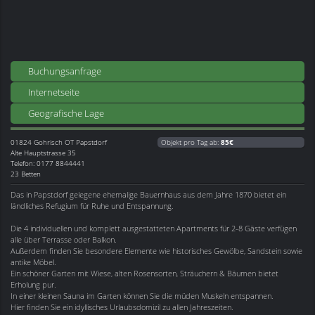
Buchungsanfrage
Internetseite
Geografische Lage
01824
Gohrisch OT Papstdorf
Objekt pro Tag ab:
85€
Alte Hauptstrasse 35
Telefon: 0177 8844441
23 Betten
Das in Papstdorf gelegene ehemalige Bauernhaus aus dem Jahre 1870 bietet ein
ländliches Refugium für Ruhe und Entspannung.
Die 4 individuellen und komplett ausgestatteten Apartments für 2-8 Gäste verfügen
alle über Terrasse oder Balkon.
Außerdem finden Sie besondere Elemente wie historisches Gewölbe, Sandstein sowie
antike Möbel.
Ein schöner Garten mit Wiese, alten Rosensorten, Sträuchern & Bäumen bietet
Erholung pur.
In einer kleinen Sauna im Garten können Sie die müden Muskeln entspannen.
Hier finden Sie ein idyllisches Urlaubsdomizil zu allen Jahreszeiten.