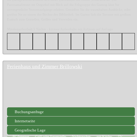
Panoramafenster im Ostgiebel mit Blick auf die Felsgruppe des Gamrig lässt Sie
unvergessliche Sonnenaufgänge erleben. Genießen Sie die traumhaften Ausblicke, oder
greifen Sie zu einem der Bücher der Bibliothek. Im Garten lädt die Terrasse mit großem
Esstisch zum Genießen, Grillen und Verweilen ein.
Mindestaufenthalt 5 Nächte - kürzere Aufenthalte mit Aufpreis auf Anfrage
Ferienhaus und Zimmer Brillowski
Buchungsanfrage
Internetseite
Geografische Lage