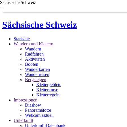
Sächsische Schweiz
=
Sächsische Schweiz
Startseite
Wandern und Klettern
Wandern
Radfahren
Aktivitäten
Boofen
Wanderkarten
Wanderreisen
Bergsteigen
Klettergebiete
Kletterkurse
Kletterregeln
Impressionen
Diashow
Panoramafotos
Webcam aktuell
Unterkunft
Unterkunft-Datenbank