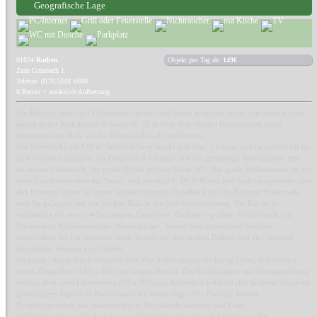
Geografische Lage
01824
Rathen
Objekt pro Tag ab:
149€
Zum Grünbach 1
Telefon: 0176 5101 6688
6 Betten + zusätzlich Aufbettung
Das Haus ist direkt auf Elbsandstein gebaut und bietet aufgrund seiner exponierten Lage
mitten in der Sächsischen Schweiz ca. 45 m über dem Ortsteil Niederrathen einen
phantastischen Blick auf die Felsenlandschaft rundherum.
Das Mietobjekt mit 120 m² Wohnfläche erstreckt sich über 3 Etagen und ist perfekt für bis
zu 6 Personen geeignet. Im Erdgeschoß befindet sich das geräumige Wohnzimmer mit
separatem Essbereich, die große Küche und ein Gäste-WC. Das große Wohnzimmer ist mit
einer Couchlandschaft mit Smart- und Satelit-TV, DVD-Player und Radio ausgestattet. Aus
den Fenstern haben Sie einen beeindruckenden Rundblick auf die Rathener Felsenwelt
und Sie gelangen auf den großen Balkon mit Süd-Ostausrichtung. Die Küche ist
vollständig mit einem 4-flammigem Ceranherd, Backofen, großem Kühlschrank mit
Frosteinheit, Kaffeemaschine, Wasserkocher, Toaster und ausreichend Geschirr
eingerichtet. Sie hat ebenfalls einen Austritt auf den großen Balkon und eine separate
überdachte Veranda nach Süden.
Im ersten Obergeschoß befinden sich: Das Schlafzimmer Richtung Osten, welches mit
einem Doppelbett (180 x 200 cm) eingerichtet ist. Das Schlafzimmer mit Westausrichtung
verfügt über zwei Einzelbetten (90 x 200 cm). Außerdem befindet sich in dieser Etage ein
großzügiges Tageslicht-Badezimmer mit ebenerdiger XL- Dusche, Toilette,
Doppelwaschtisch mit Spiegelschrank, Handtuchheizkörper und Föhn.
Im Dachgeschoss schließt sich unser Dachstudio mit einem Schlafsofa an. Ein