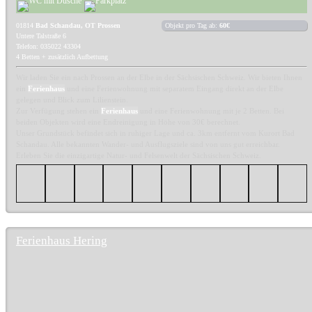
01814
Bad Schandau, OT Prossen
Objekt pro Tag ab:
60€
Untere Talstraße 6
Telefon: 035022 43304
4 Betten + zusätzlich Aufbettung
Wir laden Sie ein nach Prossen an der Elbe in der Sächsischen Schweiz. Wir bieten Ihnen
ein
Ferienhaus
und eine Ferienwohnung mit separatem Eingang direkt an der Elbe
gelegen und Blick zum Lilienstein.
Zur Verfügung stehen ein
Ferienhaus
und eine Ferienwohnung mit je 2 Betten. Bei
beiden Objekten wird eine Endreinigung in Höhe von 30€ berechnet.
Unser Grundstück befindet sich in ruhiger Lage und ca. 3km entfernt vom Kurort Bad
Schandau. Alle bekannten Wander- und Ausflugsziele sind von uns gut erreichbar.
Erleben Sie die einzigartige Natur- und Felsenwelt der Sächsischen Schweiz.
Ferienhaus Hering