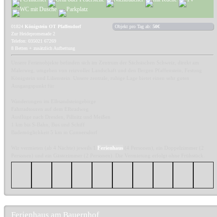
01824
Königstein OT Pfaffendorf
Objekt pro Tag ab:
50€
Zur Heidepromenade 2
Telefon: 035021 67269
8 Betten + zusätzlich Aufbettung
Unsere Ferienobjekte befinden sich im Zentrum der Sächsischen Schweiz, direkt am
Malerweg, umgeben von reizvoller Landschaft und den Bergen Pfaffenstein, Festung
Königstein und Lilienstein. Unsere zentrale, ruhige Lage bietet einen sehr guten
Ausgangspunkt für
Wanderungen im Elbsandsteingebirge
Fahrradtouren auf dem Elbradweg
Ausflüge nach Dresden, Pillnitz und Meißen
1 km bis S-Bahn, Bus und Schiff
Bademöglichkeit 5 km in Cunnersdorf
Wir vermieten (ab 4 Nächte) jeweils 1
Ferienhaus
(4 Personen), ein Doppelzimmer (2
Personen) und ein Gästezimmer (2 Personen). Die Vermietung erfolgt ohne Frühstück.
Ferienhaus am Bauernhof