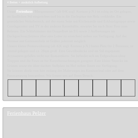
4 Betten + zusätzlich Aufbettung
Unser
Ferienhaus
"Morgensonne" (ab 64€ zzgl. Kurtaxe p.N.) ist ruhig im Ort gelegen,
im ländlichen Stil eingerichtet und bis in die Dachspitze mit Holz verkleidet. Ein
gemütlicher Wohnbereich, auf der einen Seite mit Küchenzeile und Eckbankgruppe sowie
Couchgarnitur und TV in der anderen Raumhälfte, erwartet Sie nach Ihrer Tour zum
Relaxen. Ein Schlafzimmer mit Doppelbett im EG sowie 2 Aufbettungen im
Dachgeschoss,(letztere über eine Leiter zu erreichen) stehen zur Verfügung. Auf der
Terrasse mit Gartenmöbeln ist Grillen jederzeit möglich.
Unsere kleine Ferienwohnung (ab 42€ zzgl. Kurtaxe p.N.) bietet Platz für 2 Personen, ist
zentral gelegen und ca. 28qm groß. Eine Gewölbedecke und im Stil angepasste
Accessoires gefallen nicht nur Romantikern. Sie befindet sich im Erdgeschoss ohne
Treppen und die Fewo ist für Kurzübernachtungen geeignet. Eine kleine Sitzecke im
Grünen sowie ein über-dachter Stellplatz im Hof stehen Ihnen zur Verfügung.
Sie können direkt von hier entlang des Malerweges ins Kirnitzschtal oder auf dem
Panoramaweg loswandern. Wir freuen uns auf Ihren Besuch.
Ferienhaus Pelzer