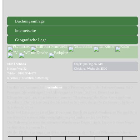
Buchungsanfrage
Internetseite
Geografische Lage
01814
Schöna
Objekt pro Tag ab:
50€
Kleiner Weg 32
Objekt p. Woche ab:
350€
Telefon: 0162 9344877
8 Betten + zusätzlich Aufbettung
Herzlich willkommen: Im
Ferienhaus
für 5 Personen oder in der Ferienwohnung für 3
Personen. Sie verbringen Ihre Urlaubstage im Ortsteil Schöna. Dieser liegt im
Elbsandsteingebirge, eingebettet von unseren "Hausbergen" der Kaiserkrone und dem
Zirkelstein. Der höchste Berg der Sächsischen Schweiz, der große Zschirnstein, befindet
sich ebenfalls hier.
Ruhe und Entspannung sind hier Programm. Durch die gute Anbindung an Bus und Bahn
erreichen die meisten Sehenswürdigkeiten problemlos auch ohne PKW.
Der Malerweg ist einer der schönsten Wanderwege Deutschlands. Etappe 6 dieses Weges
verläuft durch unseren Ort.
Mit der Elbfähre gelangt man direkt nach Hrensko, dem Tor zur Böhmischen Schweiz.