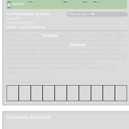
01814
Bad Schandau, OT Prossen
Objekt pro Tag ab:
80€
Bergstraße 24
Telefon: 035022 43343
4 Betten + zusätzlich Aufbettung
Wir laden Sie ein, in unser
Ferienhaus
(mit 4 Betten) im Herzen der Sächsischen Schweiz.
In einem großen Grundstück mit Wald und Wiese in ruhiger Lage und herrlichem Blick
ins Elbtal können Sie pure Natur genießen. Das
Ferienhaus
ist in 5 Minuten Fußweg vom
Parkplatz zu erreichen und bietet alles, was Sie für einen erholsamen Urlaub brauchen.
Alle bekannten Wander- und Ausflugsziele sind von uns gut zu erreichen. Der Elberadweg
führt direkt durch unseren Ort Prossen und an der Elbe befindet sich eine Anlegestelle der
Elbschiffahrt. Die Grenze nach Tschechien ist ca.8 km entfernt.
Außerdem vermieten wir noch eine Ferienwohnung mit 2 Betten (ab Bild 7 in der
Gallerie).
Wir freuen uns auf Ihren Besuch!
Ferienhaus Mühlchen