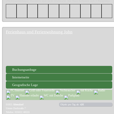
(Nichtraucherhaus). Haustiere sind nicht erwünscht. Am Haus befinden sich 3 Parkplätze.
Ferienhaus und Ferienwohnung John
Buchungsanfrage
Internetseite
Geografische Lage
01855
Altendorf
Objekt pro Tag ab:
42€
Untere Dorfstraße 7
Telefon: 035022 40533