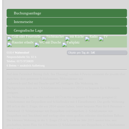
Buchungsanfrage
Internetseite
Geografische Lage
01814
Waltersdorf
Objekt pro Tag ab:
54€
Neuporschdorfer Str. 61 b
Telefon: 0173 9720839
6 Betten + zusätzlich Aufbettung
Auf dem Ferienhof Hering (Inh. Ina Tharang) werden 4 Fewos vermietet die jeweils über
zwei bzw. drei getrennte Schlafzimmer, Wohnzimmer mit
Essbereich und Bad mit Dusche und WC verfügen. Die Wohnung im
Dachgeschoss links mit 3 Schlafzimmern (renoviert 2015) ist bequem für 6 Personen
geeignet.
Die Wohnung im DG rechts (erbaut 2017) ist für insgesamt 8 Personen geeignet (2
Schlafzimmer mit Doppelbett und Schlafboden mit 4 Einzelbetten). Die große Wohnung
(80 m²) in der 1. Etage, die wir 2014 saniert haben, bietet bequem Platz für 6 Personen +
Kleinkind. (1 Schlafzimmer mit Doppelbett und Gitterbett, 2. Schlafzimmer mit
Doppelbett und Stockbett) und verfügt über einen großen teilweise überdachten Balkon.
Die kleinere Wohnung in der 1. Etage (55 m²), auch im Jahr 2015 saniert bzw. neu
geschaffen, bietet Platz für 4 Personen (1 Schlafzimmer mit Doppelbett, 2. Schlafzimmer