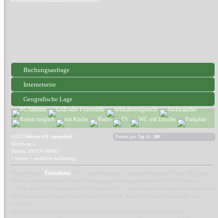
Buchungsanfrage
Internetseite
Geografische Lage
01855
Sebnitz OT Saupsdorf
Person pro Tag ab:
30€
Mittelweg 5
Telefon: 035974 169982
7 Betten + zusätzlich Aufbettung
Wir haben das
Ferienhaus
2017 komplett saniert. Es bietet Ihnen auf 150 qm alles, was
Sie für einen erholsamen Urlaub benötigen und ist ausgestattet für 6 bis 8 Personen. Es
verfügt über 3 Schlafzimmer und 3 separate Bäder, einem großen Gemeinschaftsraum mit
Küche sowie einer urigen Sitzecke am Haus. Grill, Räucherofen und Feuerstelle sind
vorhanden.
Das Haus wird nur komplett und ab mindestens 5 Tagen Aufenthalt vermietet