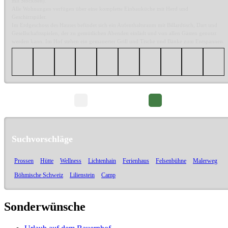
mit Stockbett).
Alle Wohnungen verfügen über eine komplette Einbauküche mit Herd und
Geschirrspüler.
Im Erdgeschoss des Hauses befindet sich ein Aufenthaltsraum mit Billardtisch, Dart und
Gesellschaftsspielen, der zu gemütlichen Abenden einlädt und von allen Gästen genutzt
werden kann. Im Hof stehen ein gemauerter Grill und Tische und Bänke zum Entspannen.
Seite 1/5
Suchvorschläge
Prossen
Hütte
Wellness
Lichtenhain
Ferienhaus
Felsenbühne
Malerweg
Böhmische Schweiz
Lilienstein
Camp
Sonderwünsche