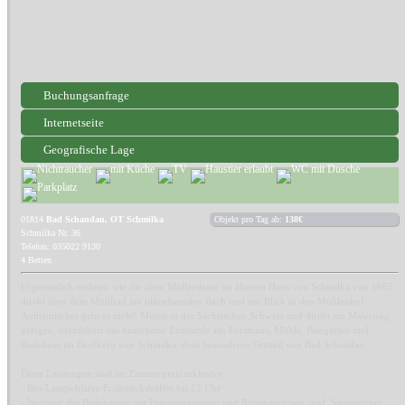
Buchungsanfrage
Internetseite
Geografische Lage
01814
Bad Schandau, OT Schmilka
Objekt pro Tag ab:
138€
Schmilka Nr. 36
Telefon: 035022 9130
4 Betten
Urgemütlich wohnen wie die alten Müllersleute im ältesten Haus von Schmilka von 1665,
direkt über dem Mühlrad am plätschernden Bach und mit Blick in den Mühlenhof.
Authentischer geht es nicht! Mitten in der Sächsischen Schweiz und direkt am Malerweg
gelegen, verzaubert das historische Ensemble aus Forsthaus, Mühle, Biergarten und
Badehaus im Dorfkern von Schmilka, dem besonderen Ortsteil von Bad Schandau.
Diese Leistungen sind im Zimmerpreis inklusive:
- Bio-Langschläfer-Frühstücksbuffet bis 12 Uhr
- Nutzung des Badehauses mit Panoramasaunen und Ruhebereichen, inkl. Saunatücher