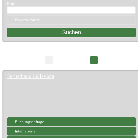
Betten:
Erweiterte Suche
44 Suchergebnisse
Seite 1/5
Ferienhaus Bellavista
Buchungsanfrage
Internetseite