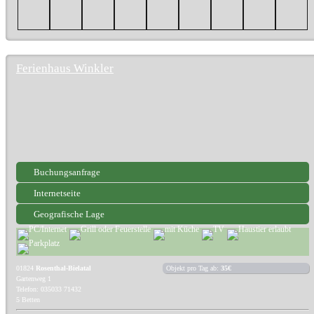
Ferienhaus Winkler
Buchungsanfrage
Internetseite
Geografische Lage
01824
Rosenthal-Bielatal
Objekt pro Tag ab:
35€
Gartenweg 1
Telefon: 035033 71432
5 Betten