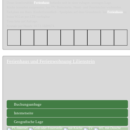
Unser komfortables
Ferienhaus
befindet sich in einer ruhigen, sonnigen Lage.
Küche komplett ausgestattet. Sat-TV, Bettwäsche, Hand- und Duschtücher vorhanden.
Parkplatz am Haus. Kinderfreundlich - Spielplatz auf dem Grundstück. Im
Ferienhaus
ist
freies W-Lan per LTE verfügbar.
Tiere bitte auf Anfrage.
Kontakt per Handy: 0173 1880674
Ferienhaus und Ferienwohnung Lilienstein
Buchungsanfrage
Internetseite
Geografische Lage