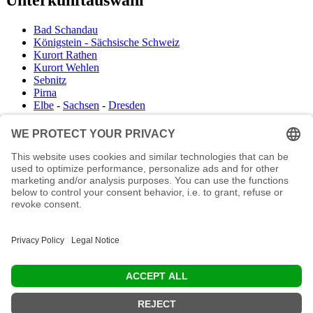
Bad Schandau
Königstein - Sächsische Schweiz
Kurort Rathen
Kurort Wehlen
Sebnitz
Pirna
Elbe
-
Sachsen
-
Dresden
Infocenter
Wanderkartenshop
Prospektdownload
Unterkunft Böhmisch Sächsische Schweiz
Veranstaltungskalender
Kontakt
Impressum
Buchungsanfrage
Mail an die Redaktion
"In den Wäldern sind Dinge, über die nachzudenken man jahrelang i