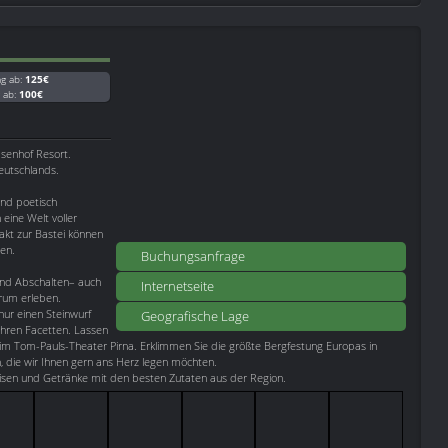
ag ab:
125€
g ab:
100€
senhof Resort.
Deutschlands.
und poetisch
eine Welt voller
akt zur Bastei können
en.
Buchungsanfrage
 und Abschalten– auch
Internetseite
erum erleben.
nur einen Steinwurf
Geografische Lage
 ihren Facetten. Lassen
m Tom-Pauls-Theater Pirna. Erklimmen Sie die größte Bergfestung Europas in
on, die wir Ihnen gern ans Herz legen möchten.
isen und Getränke mit den besten Zutaten aus der Region.