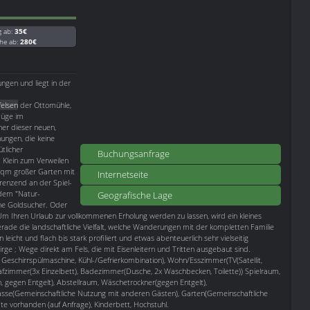
g ab:
35€
he ab:
280€
ngen und liegt in der
felsen
der Ottomühle,
lüge im
ner dieser neuen,
ngen, die keine
tlicher
Buchungsanfrage
 Klein zum Verweilen
00qm großer Garten mit
Internetseite
renzend an der Spiel-
 dem "Natur-
Geografische Lage
ine Goldsucher. Oder
m Ihren Urlaub zur vollkommenen Erholung werden zu lassen, wird ein kleines
rade die landschaftliche Vielfalt, welche Wanderungen mit der kompletten Familie
eicht und flach bis stark profiliert und etwas abenteuerlich sehr vielseitig
rge ; Wege direkt am Fels, die mit Eisenleitern und Tritten ausgebaut sind.
, Geschirrspülmaschine, Kühl-/Gefrierkombination), Wohn/Esszimmer(TV(Satellit,
hlafzimmer(3x Einzelbett), Badezimmer(Dusche, 2x Waschbecken, Toilette)) Spielraum,
gegen Entgelt), Abstellraum, Wäschetrockner(gegen Entgelt),
rasse(Gemeinschaftliche Nutzung mit anderen Gästen), Garten(Gemeinschaftliche
e vorhanden (auf Anfrage), Kinderbett, Hochstuhl.