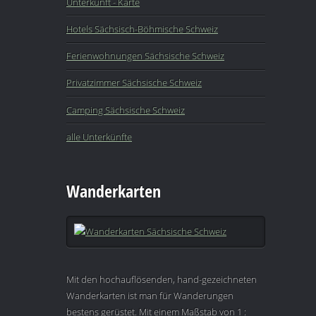
Unterkunft - Karte
Hotels Sächsisch-Böhmische Schweiz
Ferienwohnungen Sächsische Schweiz
Privatzimmer Sächsische Schweiz
Camping Sächsische Schweiz
alle Unterkünfte
Wanderkarten
Mit den hochauflösenden, hand-gezeichneten
Wanderkarten ist man für Wanderungen
bestens gerüstet. Mit einem Maßstab von 1 :