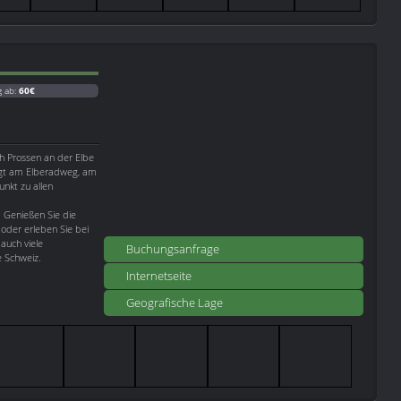
g ab:
60€
ch Prossen an der Elbe
egt am Elberadweg, am
unkt zu allen
. Genießen Sie die
oder erleben Sie bei
auch viele
Buchungsanfrage
e Schweiz.
Internetseite
Geografische Lage