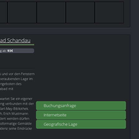
Bad Schandau
g ab:
93€
s und vor den Fenstern
temberaubenden Lage im
nangeboten des
rabad mit
artet Sie ein eigener
e eng verbunden mit der
Buchungsanfrage
Karl-May-Bibliothek.
ch, Erich Wustmann
Internetseite
ndert werden dürfen
ossformatige Gemälde
Geografische Lage
idenz seine Eindrücke