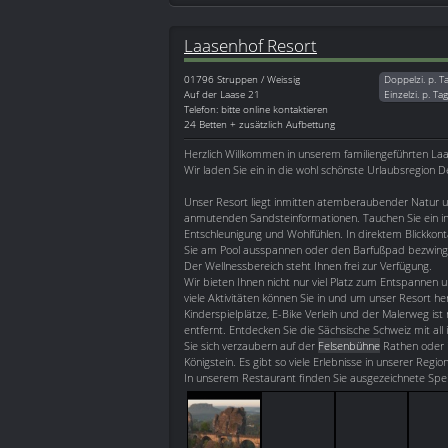
Laasenhof Resort
01796
Struppen / Weissig
Doppelzi. p. T
Auf der Laase 21
Einzelzi. p. Ta
Telefon: bitte online kontaktieren
24 Betten + zusätzlich Aufbettung
Herzlich Willkommen in unserem familiengeführten Laa
Wir laden Sie ein in die wohl schönste Urlaubsregion 
Unser Resort liegt inmitten atemberaubender Natur 
anmutenden Sandsteinformationen. Tauchen Sie ein in 
Entschleunigung und Wohlfühlen. In direktem Blickkont
Sie am Pool ausspannen oder den Barfußpad bezwing
Der Wellnessbereich steht Ihnen frei zur Verfügung.
Wir bieten Ihnen nicht nur viel Platz zum Entspannen
viele Aktivitäten können Sie in und um unser Resort h
Kinderspielplätze, E-Bike Verleih und der Malerweg ist 
entfernt. Entdecken Sie die Sächsische Schweiz mit all
Sie sich verzaubern auf der
Felsenbühne
Rathen oder i
Königstein. Es gibt so viele Erlebnisse in unserer Regi
In unserem Restaurant finden Sie ausgezeichnete Spe