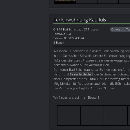
Ferienwohnung Kaulfuß
01814
Bad Schandau / ST Prossen
Objekt pro Ta
Talstraße 15a
Telefon: 035022 43324
3 Betten
Wir laden Sie herzlich ein in unsere Ferienwohnung na
in der Sächsischen Schweiz. Unsere Ferienwohnung li
Fuße des Lilienstein. Prossen ist ein idealer Ausgangsp
bekannten Wander- und Ausflugszielen.
Der Kurort Bad Schandau ist ca. 3km von uns entfernt
Natur- und
Felsenlandschaft
der Sächsischen Schweiz, 
einer Dampferfahrt das Elbtal. Der Elberadweg bietet 
Möglichkeiten für Radtouren, auch bis in die Böhmisch
Die Vermietung erfolgt für April bis Oktober.
Wir freuen uns auf Ihren Besuch!