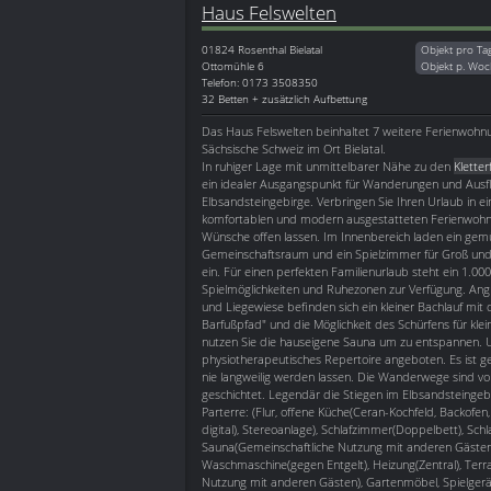
Haus Felswelten
01824
Rosenthal Bielatal
Objekt pro Ta
Ottomühle 6
Objekt p. Woc
Telefon: 0173 3508350
32 Betten + zusätzlich Aufbettung
Das Haus Felswelten beinhaltet 7 weitere Ferienwohnu
Sächsische Schweiz im Ort Bielatal.
In ruhiger Lage mit unmittelbarer Nähe zu den
Kletter
ein idealer Ausgangspunkt für Wanderungen und Ausf
Elbsandsteingebirge. Verbringen Sie Ihren Urlaub in ei
komfortablen und modern ausgestatteten Ferienwohnu
Wünsche offen lassen. Im Innenbereich laden ein gemü
Gemeinschaftsraum und ein Spielzimmer für Groß und
ein. Für einen perfekten Familienurlaub steht ein 1.0
Spielmöglichkeiten und Ruhezonen zur Verfügung. Ang
und Liegewiese befinden sich ein kleiner Bachlauf mit
Barfußpfad" und die Möglichkeit des Schürfens für kle
nutzen Sie die hauseigene Sauna um zu entspannen. U
physiotherapeutisches Repertoire angeboten. Es ist ge
nie langweilig werden lassen. Die Wanderwege sind von l
geschichtet. Legendär die Stiegen im Elbsandsteingebi
Parterre: (Flur, offene Küche(Ceran-Kochfeld, Backofen
digital), Stereoanlage), Schlafzimmer(Doppelbett), Sc
Sauna(Gemeinschaftliche Nutzung mit anderen Gästen, 
Waschmaschine(gegen Entgelt), Heizung(Zentral), Ter
Nutzung mit anderen Gästen), Gartenmöbel, Spielgerät