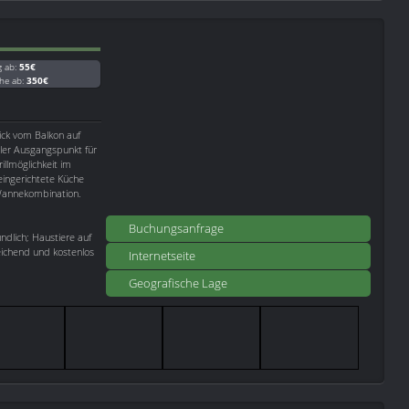
g ab:
55€
he ab:
350€
ck vom Balkon auf
aler Ausgangspunkt für
llmöglichkeit im
eingerichtete Küche
/Wannekombination.
Buchungsanfrage
dlich; Haustiere auf
eichend und kostenlos
Internetseite
Geografische Lage