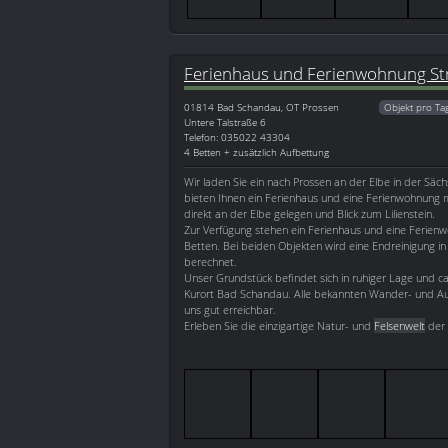
Ferienhaus und Ferienwohnung Str
01814
Bad Schandau, OT Prossen
Objekt pro Ta
Untere Talstraße 6
Telefon: 035022 43304
4 Betten + zusätzlich Aufbettung
Wir laden Sie ein nach Prossen an der Elbe in der Säch
bieten Ihnen ein Ferienhaus und eine Ferienwohnung
direkt an der Elbe gelegen und Blick zum Lilienstein.
Zur Verfügung stehen ein Ferienhaus und eine Ferienw
Betten. Bei beiden Objekten wird eine Endreinigung i
berechnet.
Unser Grundstück befindet sich in ruhiger Lage und c
Kurort Bad Schandau. Alle bekannten Wander- und Aus
uns gut erreichbar.
Erleben Sie die einzigartige Natur- und
Felsenwelt
der 