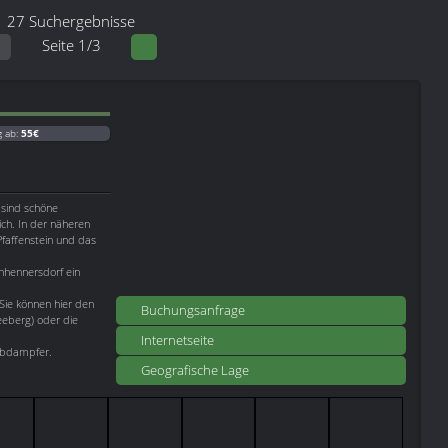
27 Suchergebnisse
Seite 1/3
g ab:
55€
 sind schöne
ch. In der näheren
faffenstein und das
hennersdorf ein
 Sie können hier den
Buchungsanfrage
eeberg) oder die
Internetseite
Elbdampfer.
Geografische Lage