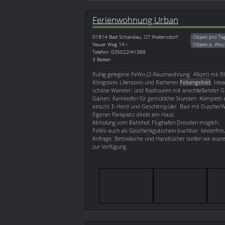
Ferienwohnung Urban
01814
Bad Schandau, OT Waltersdorf
Objekt pro Ta
Neuer Weg 14 i
Objekt p. Woc
Telefon: 035022/41369
3 Betten
Ruhig gelegene FeWo (2-Raumwohnung; 49qm) mit Bli
Königstein, Lilienstein und Rathener
Felsengebiet
. Ide
schöne Wander- und Radtouren mit anschließender Gri
Garten. Kaminofen für gemütliche Stunden. Komplett 
einschl. E-Herd und Geschirrspüler. Bad mit Dusche
Eigener Parkplatz direkt am Haus.
Abholung vom Bahnhof, Flughafen Dresden möglich.
FeWo auch als Geschenkgutschein buchbar; kinderfreun
Anfrage; Bettwäsche und Handtücher stellen wir ausr
zur Verfügung.