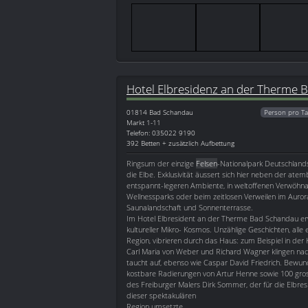
Hotel Elbresidenz an der Therme 
01814
Bad Schandau
Person pro Ta
Markt 1-11
Telefon: 035022 9190
392 Betten + zusätzlich Aufbettung
Ringsum der einzige
Felsen
-Nationalpark Deutschland
die Elbe. Exklusivität äussert sich hier neben der a
entspannt-legeren Ambiente, in weltoffenen Verwöh
Wellnessparks oder beim zeitlosen Verweilen im Auro
Saunalandschaft und Sonnenterrasse.
Im Hotel Elbresident an der Therme Bad Schandau erw
kultureller Mikro- Kosmos. Unzählige Geschichten, all
Region, vibrieren durch das Haus: zum Beispiel in der 
Carl Maria von Weber und Richard Wagner klingen na
taucht auf, ebenso wie Caspar David Friedrich. Bewu
kostbare Radierungen von Artur Henne sowie 100 gr
des Freiburger Malers Dirk Sommer, der für die Elbres
dieser spektakulären
Region umsetzte.