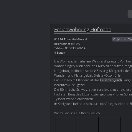
Ferienwohnung Hofmann
01824
Rosenthal-Bielatal
Objekt pro Ta
Reichsteiner Str. 9A
Telefon: 035033 70654
4 Betten
Die Wohnung ist nahe am Waldrand gelegen. Von hier
Wanderungen, auch ohne das Auto zu benutzen, mögli
Umgebung befinden sich die Festung Königstein, der P
Wander- und Klettergebiet Bielatal/Ottomühle.
Für Familien mit Kindern ist das
Felsenlabyrinth
Langen
beliebtes Ausflugsziel.
Die Böhmische Schweiz ist von uns leicht zu erreichen.
höchsten Berg des Elbsandsteingebirges (Hoher Schn
Tyssaer Wände erwandern.
In Königstein befindet sich auch die Anlegestelle der 
Wir freuen uns auf Ihren Besuch.