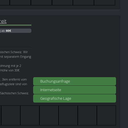
eit
g ab:
60€
sischen Schweiz. Wir
 mit separatem Eingang
ohnung mit je 2
n Höhe von 30€
a. 3km entfernt vom
Buchungsanfrage
flugsziele sind von
Internetseite
Sächsischen Schweiz.
Geografische Lage