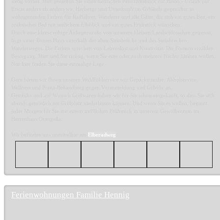
stetig vorbei. Hier genießen Sie einen herrlichen Panoramablick zur Bastei - Urlaub pur.
Etwas anders als anders wo. Herberge und Unterkunft im Gebäude gegenüber in
wohngesunden Farben für Radfahrer, Wanderer und alle Gäste, die sich ein gutes Bett, ein
praktisches Bad mit seitlichem Elbblick und ein gutes Frühstück wünschen.
Durch eine kleine ruhige Anliegerstraße von unserem kleinen Landschlösschen getrennt,
liegt unser Buntes Haus unterhalb der alten Steinbrüche und des Steinbrecher-
Wanderweges. Die Farben sprechen von Lebenslust und Kreativität. Die Formen erzählen
Bewegung. Hier sind Sie richtig, wenn Sie eine oder auch mehrere Nächte bleiben wollen.
Nur hier finden Sie diese einmalige Lage.
Gern bieten wir Ihnen unseren Wohlfühlservice wie Gepäcktransfer, Abholservice,
Wellness und Prana-Behandlung gegen Voranmeldung und Gebühr an.
Getränke und auf Wunsch Grillwaren haben wir für Sie schon eingekauft, so dass Sie sich
abends gemütlich am Grillplatz niederlassen können. Und wenn Sie es wollen, beginnt
jeder Morgen für Sie mit einem trefflichen Frühstück in unserem Gewölberaum im
Herrenhaus Orangella.
Wir befinden uns unmittelbar am
Elberadweg
.
Ferienwohnungen Familie Hennig