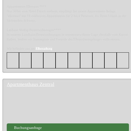
Appartements Elbresort ****
Nur 300m vom Hotel Ettrich entfernt, empfängt Sie unsere Appartement-Anlage
"elbresort" mit 16 exklusiven Appartements für 2 bis 4 Personen, für Ihren Urlaub in der
Sächsischen Schweiz.
Lanhaus Weißig-Ferienwohnungen****
In unseren Landhaus-Ferienwohnungen in sonnenverwöhnter Lage oberhalb vom Kurort
Rathen, heißen wir Stammgäste und Freunde des Elbsandsteingebirges willkommen.
Wir brfinden uns am
Elberadweg
.
Apartmenthaus Zentral
Buchungsanfrage