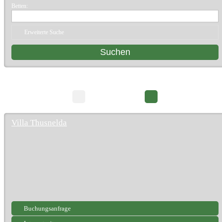
Betten:
Erweiterte Suche
16 Suchergebnisse
Seite 1/2
Villa Thusnelda
Buchungsanfrage