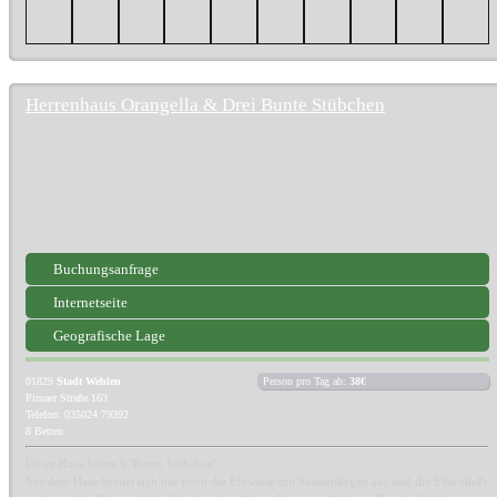
Herrenhaus Orangella & Drei Bunte Stübchen
Buchungsanfrage
Internetseite
Geografische Lage
01829
Stadt Wehlen
Person pro Tag ab:
38€
Pirnaer Straße 163
Telefon: 035024 79392
8 Betten
Unser Haus bietet 3 "Bunte Stübchen".
Vor dem Haus breitet sich nur noch die Elbwiese mit Sonnenliegen aus und die Elbe fließt