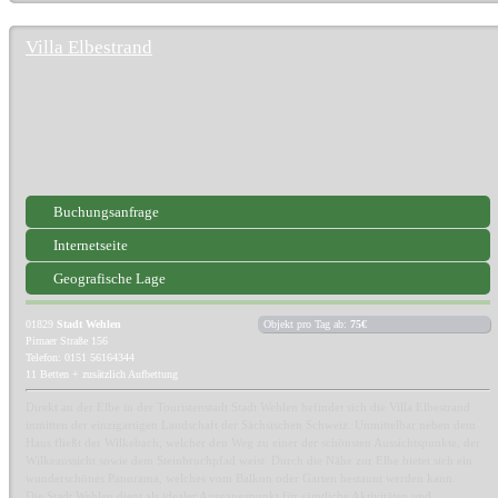
Villa Elbestrand
Buchungsanfrage
Internetseite
Geografische Lage
01829
Stadt Wehlen
Objekt pro Tag ab:
75€
Pirnaer Straße 156
Telefon: 0151 56164344
11 Betten + zusätzlich Aufbettung
Direkt an der Elbe in der Touristenstadt Stadt Wehlen befindet sich die Villa Elbestrand
inmitten der einzigartigen Landschaft der Sächsischen Schweiz. Unmittelbar neben dem
Haus fließt der Wilkebach, welcher den Weg zu einer der schönsten Aussichtspunkte, der
Wilkeaussicht sowie dem Steinbruchpfad weist. Durch die Nähe zur Elbe bietet sich ein
wunderschönes Panorama, welches vom Balkon oder Garten bestaunt werden kann.
Die Stadt Wehlen dient als idealer Ausgangspunkt für sämtliche Aktivitäten und