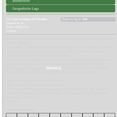
Internetseite
Geografische Lage
01814
Bad Schandau, OT Schmilka
Objekt pro Tag ab:
208€
Schmilka Nr. 24
Telefon: 035022 9130
13 Betten
Wohnen in einem der geschichtsträchtigsten Häuser Schmilkas, dem besonderen Ortsteil
von Bad Schandau.
Das mondäne, im edlen Bäderstil liebevoll denkmalgerecht sanierte Gebäude ist benannt
nach der Tochter des ehemaligen Besitzers, Rudolf Hering. Dieser bewirtschaftete
seinerzeit auch das im Haus befindliche Cafe Richter.
Die zwei nach besten baubiologischen Erkenntnissen renovierten Premium-Apartments
lassen keine Wünsche offen für den Urlaub im Elbsandsteingebirge. Wo sich der
Malerweg zum Wandern und der
Elberadweg
kreuzen und das historische Fährschiff
"Lena" anlegt, bietet das Haus einen 360° Rundblick auf Berge und Wasser.
Diese Leistungen sind im Zimmerpreis inklusive:
- Bio-Langschläfer-Frühstücksbuffet bis 12 Uhr
- Nutzung des Badehauses mit Panoramasaunen und Ruhebereichen, inkl. Saunatücher
- Tägliche Rituale, wie geführte Wanderungen, Yoga, Lesungen, Musik & Konzerte,
Kinoabende, Vorträge u.v.m.
- Parkplatz
Direktbuchung möglich