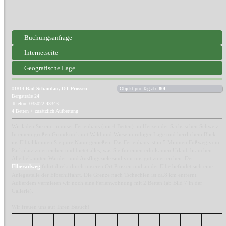
Buchungsanfrage
Internetseite
Geografische Lage
01814
Bad Schandau, OT Prossen
Objekt pro Tag ab:
80€
Bergstraße 24
Telefon: 035022 43343
4 Betten + zusätzlich Aufbettung
Wir laden Sie ein, in unser Ferienhaus (mit 4 Betten) im Herzen der Sächsischen Schweiz.
In einem großen Grundstück mit Wald und Wiese in ruhiger Lage und herrlichem Blick
ins Elbtal können Sie pure Natur genießen. Das Ferienhaus ist in 5 Minuten Fußweg vom
Parkplatz zu erreichen und bietet alles, was Sie für einen erholsamen Urlaub brauchen.
Alle bekannten Wander- und Ausflugsziele sind von uns gut zu erreichen. Der
Elberadweg
führt direkt durch unseren Ort Prossen und an der Elbe befindet sich eine
Anlegestelle der Elbschiffahrt. Die Grenze nach Tschechien ist ca.8 km entfernt.
Außerdem vermieten wir noch eine Ferienwohnung mit 2 Betten (ab Bild 7 in der
Gallerie).
Wir freuen uns auf Ihren Besuch!