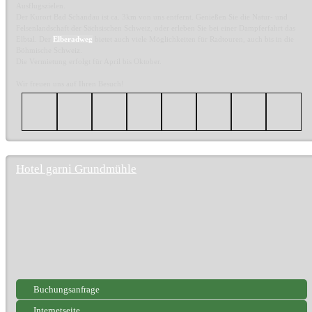
Ausflugszielen.
Der Kurort Bad Schandau ist ca. 3km von uns entfernt. Genießen Sie die Natur- und
Felsenlandschaft der Sächsischen Schweiz, oder erleben Sie bei einer Dampferfahrt das
Elbtal. Der
Elberadweg
bietet auch viele Möglichkeiten für Radtouren, auch bis in die
Böhmische Schweiz.
Die Vermietung erfolgt für April bis Oktober.
Wir freuen uns auf Ihren Besuch!
Hotel garni Grundmühle
Buchungsanfrage
Internetseite