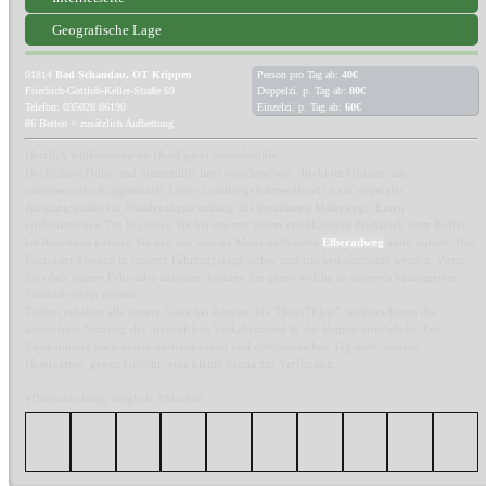
Geografische Lage
01814
Bad Schandau, OT Krippen
Person pro Tag ab:
40€
Friedrich-Gottlob-Keller-Straße 69
Doppelzi. p. Tag ab:
80€
Telefon: 035028 86190
Einzelzi. p. Tag ab:
60€
86 Betten + zusätzlich Aufbettung
Herzlich willkommen im Hotel garni Grundmühle.
Die frühere Holz- und Steinmühle liegt wunderschön, direkt im Grünen, am
plätschernden Krippenbach. Unser familiengeführtes Hotel ist ein optimaler
Ausgangspunkt für Wanderungen entlang des berühmten Malerwegs. Einen
erlebnisreichen Tag beginnen Sie bei uns mit einem reichhaltigen Frühstück vom Buffet.
Im Anschluss können Sie den nur wenige Meter entfernten
Elberadweg
aktiv nutzen. Ihre
Fahrräder können in unserer Fahrradgarage sicher und trocken abgestellt werden. Wenn
Sie ohne eigene Fahrräder anreisen, können Sie gerne welche in unserem hauseigenen
Fahrradverleih mieten.
Zudem erhalten alle unsere Gäste bei Anreise das "HotelTicket", welches Ihnen die
kostenfreie Nutzung der öffentlichen Verkehrsmittel in der Region ermöglicht. Zur
Entspannung nach einem anstrengenden und erlebnisreichen Tag steht unseren
Hotelgästen, gegen Gebühr, eine kleine Sauna zur Verfügung.
#Direktbuchung möglich, #Muehle