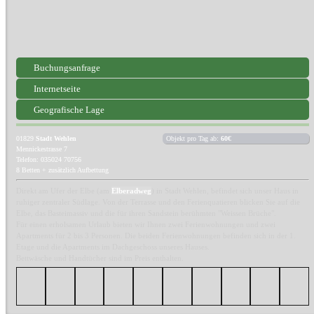
Buchungsanfrage
Internetseite
Geografische Lage
01829
Stadt Wehlen
Objekt pro Tag ab:
60€
Mennickestrasse 7
Telefon: 035024 70756
8 Betten + zusätzlich Aufbettung
Direkt am Ufer der Elbe (am
Elberadweg
) in Stadt Wehlen, befindet sich unser Haus in
ruhiger zentraler Südlage. Von der Terrasse und den Ferienquatieren blicken Sie auf die
Elbe, das Basteimassiv und die für ihren Sandstein berühmten "Weissen Brüche".
Für einen erholsamen Urlaub bieten wir Ihnen zwei Ferienwohnungen und zwei
Apartments für 2 bis 3 Personen. Die beiden Ferienwohnungen befinden sich in der 1.
Etage und die Apartments im Dachgeschoss unseres Hauses.
Bettwäsche und Handtücher sind im Preis enthalten.