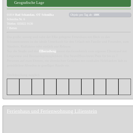
Geografische Lage
01814
Bad Schandau, OT Schmilka
Objekt pro Tag ab:
180€
Schmilka Nr. 6
Telefon: 035022 9130
7 Betten
Das große, sonnig und nahe der Elbe gelegene Ferienhaus mit Blick zu den
Schrammsteinen ist die ideale Unterkunft für den Urlaub mit Familie und Freunden, zum
Wandern, Radfahren oder einfach nur Relaxen.
Nur die Straße und der
Elberadweg
trennt das Grundstück vom eigenen Elbestrand mit
Liegewiese und Bootsanlegemöglichkeit. Das StrandHaus bietet Platz für bis zu 7
Personen auf zwei Ebenen, ein überdachter Grillplatz mit rustikalen Holzbänken lädt zu
gemütlichen Abenden in geselliger Runde ein.
Direktbuchung möglich
Ferienhaus und Ferienwohnung Lilienstein