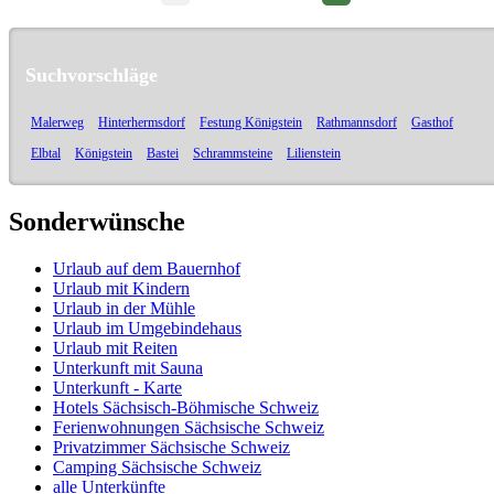
Suchvorschläge
Malerweg
Hinterhermsdorf
Festung Königstein
Rathmannsdorf
Gasthof
Elbtal
Königstein
Bastei
Schrammsteine
Lilienstein
Sonderwünsche
Urlaub auf dem Bauernhof
Urlaub mit Kindern
Urlaub in der Mühle
Urlaub im Umgebindehaus
Urlaub mit Reiten
Unterkunft mit Sauna
Unterkunft - Karte
Hotels Sächsisch-Böhmische Schweiz
Ferienwohnungen Sächsische Schweiz
Privatzimmer Sächsische Schweiz
Camping Sächsische Schweiz
alle Unterkünfte