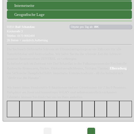
Internetseite
Geografische Lage
01814
Bad Schandau
Objekt pro Tag ab:
80€
Kirchstraße 3
Telefon: 0173 9065404
26 Betten + zusätzlich Aufbettung
Die Sächsisch-Böhmische Schweiz im Elbsandsteingebirge ist ein Eldorado für alle
Naturliebhaber und Aktivurlauber. Wir laden Sie ein die schönste Zeit des Jahres in
unserem Apartmenthaus ZENTRAL zu verbringen.
Es befindet sich im Zentrum von Bad Schandau in der Fußgängerzone der Kirchstraße.
Zahlreiche Restaurants, Bäcker, Einkaufsmöglichkeiten, Toskana Therme,
Elberadweg
,
die Sächsische Dampfschifffahrt, historische Kirnitzschtalbahn - all das befindet sich
"direkt vor der Haustür".
Wir bieten ihnen komfortable 6 Apartments und ein Gästezimmer für 2 bis 6 Personen.
Parkplätze am Haus und kostenfreies W-LAN sind selbstverständlich vorhanden.
Fahrräder können Sie direkt bei uns im Haus ausleihen.
Seite 1/2