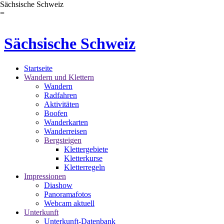
Sächsische Schweiz
=
Sächsische Schweiz
Startseite
Wandern und Klettern
Wandern
Radfahren
Aktivitäten
Boofen
Wanderkarten
Wanderreisen
Bergsteigen
Klettergebiete
Kletterkurse
Kletterregeln
Impressionen
Diashow
Panoramafotos
Webcam aktuell
Unterkunft
Unterkunft-Datenbank