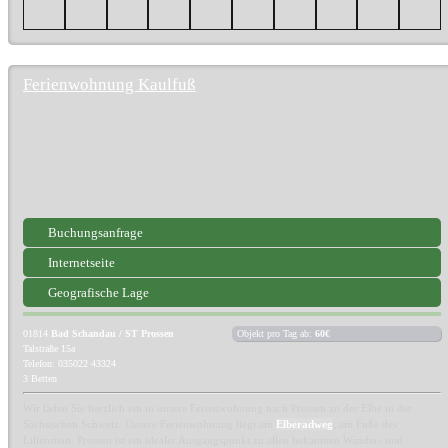
Ferienwohnung Kaulfuß
Buchungsanfrage
Internetseite
Geografische Lage
01814
Bad Schandau / ST Prossen
Objekt pro Tag ab:
60€
Talstraße 15a
Telefon: 035022 43324
3 Betten
Wir laden Sie herzlich ein in unsere Ferienwohnung nach Prossen an der Elbe in der
Sächsischen Schweiz. Unsere Ferienwohnung liegt am
Elberadweg
, am Fuße des
Lilienstein. Prossen ist ein idealer Ausgangspunkt zu allen bekannten Wander- und