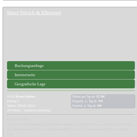
Hotel Ettrich & Elbresort
Buchungsanfrage
Internetseite
Geografische Lage
01824
Kurort Rathen
Person pro Tag ab:
47,50€
Elbweg 2
Doppelzi. p. Tag ab:
95€
Telefon: 035021 68524
Einzelzi. p. Tag ab:
69€
104 Betten + zusätzlich Aufbettung
Hotel Ettrich***
Nur 50 m vom Bahnhof Kurort Rathen entfernt, empfängt Sie unser Wellnesshotel Ettrich
mit Restaurant und Terrasse, herrlichem Blick auf die Felsformation der Bastei und die
Elbe.