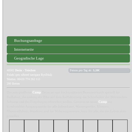
Buchungsanfrage
Internetseite
Geografische Lage
40502
Decin - Tetschen
Person pro Tag ab:
3,20€
Polabí (pro některé navigace Rytířská)
Telefon: 00420 774 262 111
200 Betten
Das neu geöffnete
Camp
Decin ist eine hochqualitative Basisunterkunft speziell für
Radfahrer, die entlang der Elbe auf dem Radfahrerweg die Schönheiten der Böhmischen
Schweiz und des Erzgebirges erforschen wollen. Genauso ist unser
Camp
ein
komfortabler Ausgangspunkt für alle Inlineskater, Wassersportler, Kletterer,
Motorradfahrer, Wanderer und für Wohnwagenreisen; kurz für alle, die das Leben aktiv
genießen.