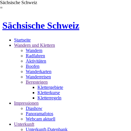
Sächsische Schweiz
=
Sächsische Schweiz
Startseite
Wandern und Klettern
Wandern
Radfahren
Aktivitäten
Boofen
Wanderkarten
Wanderreisen
Bergsteigen
Klettergebiete
Kletterkurse
Kletterregeln
Impressionen
Diashow
Panoramafotos
Webcam aktuell
Unterkunft
Unterkunft-Datenbank