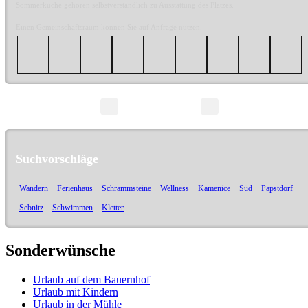
Sommerküche gehören selbstverständlich zu Ausstattung des Platzes.
Einen Gemeinschaftsraum können Sie auf Anfrage nutzen.
Seite 1/1
Suchvorschläge
Wandern
Ferienhaus
Schrammsteine
Wellness
Kamenice
Süd
Papstdorf
Sebnitz
Schwimmen
Kletter
Sonderwünsche
Urlaub auf dem Bauernhof
Urlaub mit Kindern
Urlaub in der Mühle