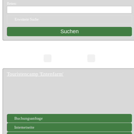
Betten:
Erweiterte Suche
3 Suchergebnisse
Seite 1/1
Touristencamp 'Entenfarm'
Buchungsanfrage
Internetseite