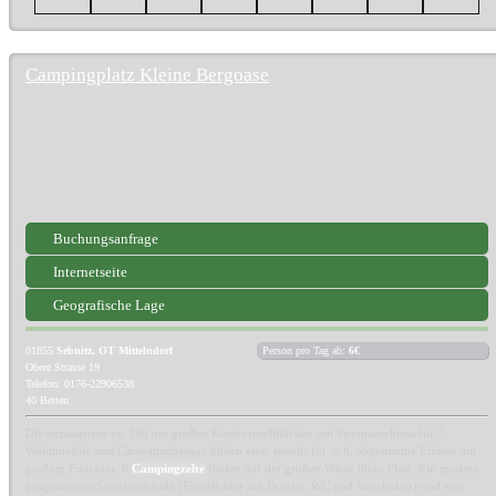
Campingplatz Kleine Bergoase
Buchungsanfrage
Internetseite
Geografische Lage
01855
Sebnitz, OT Mittelndorf
Person pro Tag ab:
6€
Obere Strasse 19
Telefon: 0176-22906538
40 Betten
Die terrassierten ca. 100 qm großen Komfortstellflächen mit Stromanschluss für 7
Wohnmobile und Caravananhänger bilden eine, jeweils für sich, abgetrennte Einheit mit
großem Freiraum. 6
Campingzelte
finden auf der großen Wiese ihren Platz. Ein modern
ausgestattetes Sanitärgebäude (Einzelbäder mit Dusche, WC und Waschplatz) und eine