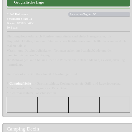
Geografische Lage
01848
Hohnstein
Person pro Tag ab:
3€
Schandauer Straße 11
Telefon: 035975 84455
50 Betten
Die Bungalows oder auch Touristenunterkünfte sind einfach ausgestattet, mit
Doppelstockbetten, Tisch und Stühlen sowie Kühlschrank und Heißlüfter wenn es doch
mal zu kalt ist.
Wasch.- und Duschmöglichkeiten, Toiletten stehen im Sozialgebäude und den
Sanitärcontainer zur Verfügung.
Ihr Wohnwagen kann bei uns über die Wintermonate stehen bleiben, es wird jeden Tag
kontrolliert.
Der Platz ist von 30. März bis 31. Oktober geöffnet.
*
Campingfläche
mit Stromanschluss, Kochgelegenheit, Grill- und Lagerfeuerplatz
* Shopangebot, Zeitungsservice, Parkflächen
* Elektroanschlüsse, Waschmaschine
Camping Decin