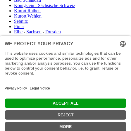
Bad Schandau
Königstein - Sächsische Schweiz
Kurort Rathen
Kurort Wehlen
Sebnitz
Pirna
Elbe
-
Sachsen
-
Dresden
Infocenter
Wanderkartenshop
Prospektdownload
Unterkunft Böhmisch Sächsische Schweiz
Veranstaltungskalender
Kontakt
Impressum
Buchungsanfrage
Mail an die Redaktion
"In den Wäldern sind Dinge, über die nachzudenken man jahrelang i
Moos liegen könnte." (Franz Kafka)