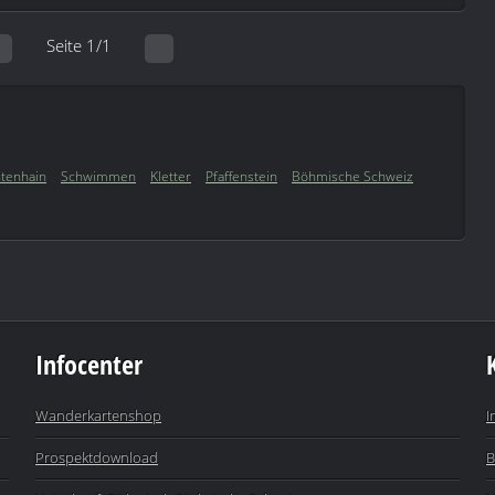
Seite 1/1
htenhain
Schwimmen
Kletter
Pfaffenstein
Böhmische Schweiz
Infocenter
Wanderkartenshop
I
Prospektdownload
B