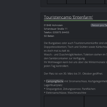
Touristencamp 'Entenfarm'
01848
Hohnstein
Person pro Ta
Schandauer Straße 11
Telefon: 035975 84455
50 Betten
Die Bungalows oder auch Touristenunterkünfte sind ein
Doppelstockbetten, Tisch und Stühlen sowie Kühlschra
es doch mal zu kalt ist.
Wasch.- und Duschmöglichkeiten, Toiletten stehen im
den Sanitärcontainer zur Verfügung.
Ihr Wohnwagen kann bei uns über die Wintermonate st
jeden Tag kontrolliert.
Der Platz ist von 30. März bis 31. Oktober geöffnet.
*
Campingfläche
mit Stromanschluss, Kochgelegenheit, 
Lagerfeuerplatz
* Shopangebot, Zeitungsservice, Parkflächen
* Elektroanschlüsse, Waschmaschine