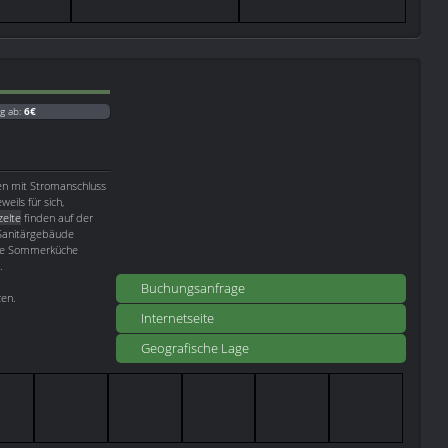
g ab:
6€
hen mit Stromanschluss
eils für sich,
elte
finden auf der
 Sanitärgebäude
ine Sommerküche
.
Buchungsanfrage
zen.
Internetseite
Geografische Lage