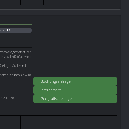
g ab:
3€
fach ausgestattet, mit
nk und Heißlüfter wenn
 Sozialgebäude und
ehen bleiben, es wird
Buchungsanfrage
Internetseite
Grill- und
Geografische Lage