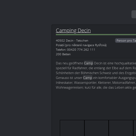
Camping Decin
40502
Decin - Tetschen
Person pro Ta
Polabí (pro některé navigace Rytířská)
Telefon: 00420 774 262 111
200 Betten
Das neu geöffnete
Camp
Decin ist eine hochqualitativ
speziell für Radfahrer, die entlang der Elbe auf dem 
Schönheiten der Böhmischen Schweiz und des Erzgebir
Genauso ist unser
Camp
ein komfortabler Ausgangspun
Inlineskater, Wassersportler, Kletterer, Motorradfahre
Wohnwagenreisen; kurz für alle, die das Leben aktiv g