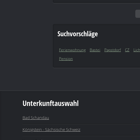
Suchvorschläge
Ferienwohnung
Bastei
Papstdorf
CZ
Lic
Pension
Unterkunftauswahl
Bad Schandau
Königstein - Sächsische Schweiz