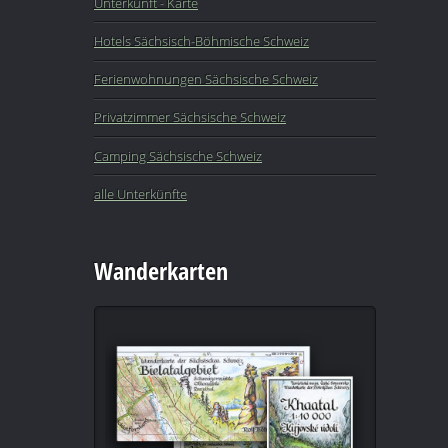
Unterkunft - Karte
Hotels Sächsisch-Böhmische Schweiz
Ferienwohnungen Sächsische Schweiz
Privatzimmer Sächsische Schweiz
Camping Sächsische Schweiz
alle Unterkünfte
Wanderkarten