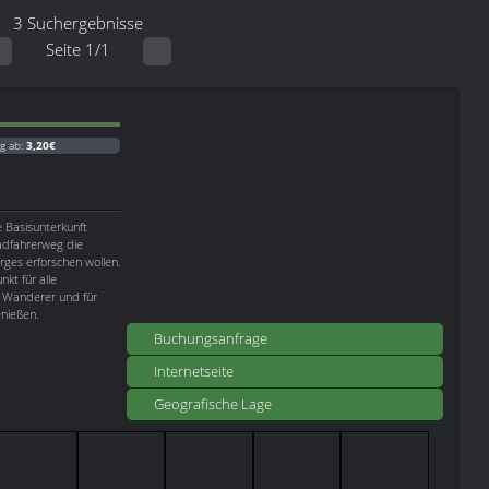
3 Suchergebnisse
Seite 1/1
g ab:
3,20€
e Basisunterkunft
Radfahrerweg die
ges erforschen wollen.
kt für alle
r, Wanderer und für
enießen.
Buchungsanfrage
Internetseite
Geografische Lage