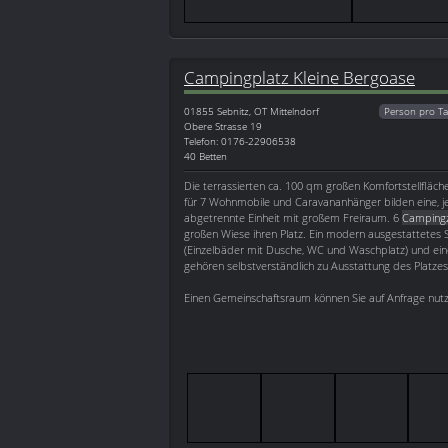
Campingplatz Kleine Bergoase
01855
Sebnitz, OT Mittelndorf
Person pro Ta
Obere Strasse 19
Telefon: 0176-22906538
40 Betten
Die terrassierten ca. 100 qm großen Komfortstellfläc
für 7 Wohnmobile und Caravananhänger bilden eine, jew
abgetrennte Einheit mit großem Freiraum. 6
Campingz
großen Wiese ihren Platz. Ein modern ausgestattetes
(Einzelbäder mit Dusche, WC und Waschplatz) und e
gehören selbstverständlich zu Ausstattung des Platzes
Einen Gemeinschaftsraum können Sie auf Anfrage nut