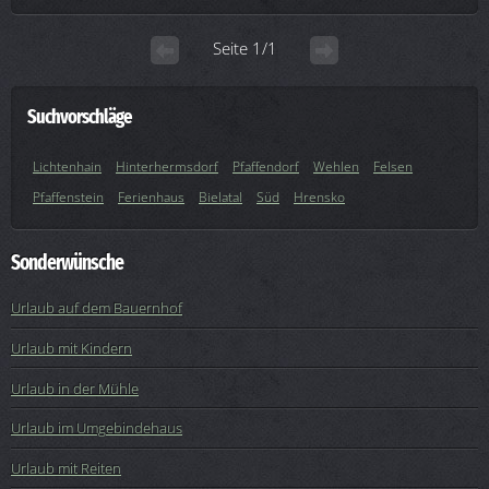
Seite 1/1
Suchvorschläge
Lichtenhain
Hinterhermsdorf
Pfaffendorf
Wehlen
Felsen
Pfaffenstein
Ferienhaus
Bielatal
Süd
Hrensko
Sonderwünsche
Urlaub auf dem Bauernhof
Urlaub mit Kindern
Urlaub in der Mühle
Urlaub im Umgebindehaus
Urlaub mit Reiten