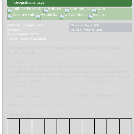
Geografische Lage
40744
Dolni Chribska - CZ
Objekt pro Tag ab:
60€
Chribska 27
Objekt p. Woche ab:
420€
Telefon: 00420-776342577
7 Betten + zusätzlich Aufbettung
Urgemütliches Ferienhaus mit viel Atmosphäre in der Nationalparkregion Sächsisch-
Böhmische Schweiz!
Wir begrüßen Sie mit einem kleinen Umtrunk und beraten Sie gern. Ob Sie auf
abenteuerlichen Klettertouren oder gemütlichen Wanderungen zu gastfreundlichen
Ausflugslokalen die atemberaubende Felsenlandschaft erkunden wollen, sich für Kultur
oder Geschichte interessieren, Reiten oder Schwimmen möchten: Wir sagen Ihnen, wo sie
fündig werden. Auf Wunsch besorgen wir im Voraus Karten für Konzerte, Oper,
Sportveranstaltungen...
Nicht im Preis enthalten ist der Stromverbrauch. Wir berechnen 30 Cent pro Kwh.
!!!--Bitte Belegungsplan beachten ---!!!
#Umgebindehaus