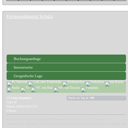
Ferienwohnung Schulz
Buchungsanfrage
Internetseite
Geografische Lage
CZ
Ceska Kamenice
Objekt pro Tag ab:
50€
Liska 39
Telefon: 00420 602651713
4 Betten
Sie wohnen in unserer gemütlichen Ferienwohnung mit bis zu 4 Personen. In
unmittelbarer Waldnähe, finden Sie Erholung vom Alltag, bei Wanderungen oder Rad-und