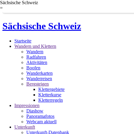
Sächsische Schweiz
=
Sächsische Schweiz
Startseite
Wandern und Klettern
Wandern
Radfahren
Aktivitäten
Boofen
Wanderkarten
Wanderreisen
Bergsteigen
Klettergebiete
Kletterkurse
Kletterregeln
Impressionen
Diashow
Panoramafotos
Webcam aktuell
Unterkunft
Unterkunft-Datenbank