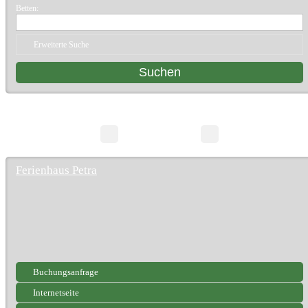
Betten:
Erweiterte Suche
2 Suchergebnisse
Seite 1/1
Ferienhaus Petra
Buchungsanfrage
Internetseite