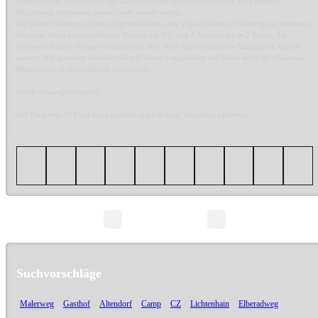
Kletterpartien. Die einzigartige Landschaft des Nationalparkes und des Lausitzer
Berglandes, begeistern unsere Gäste immer wieder.
Wir bieten Ihnen im echten Umgebindehaus, eine abgeschlossene Wohnung mit seperaten
Eingang. Dazu gehören Küche, Dusche mit WC und 2 Zimmer mit je 2 Betten. Sie
können auf Ihrer Terrasse frühstücken, oder auch den überdachten Sitzplatz im Garten
nutzen. Wir sprechen deutsch und auf Wunsch empfehlen wir Ihnen auch die schönsten
Wanderziele in unmittelbarer Umgebung.
email: simsos@seznam.cz
Der Preis von 50 Euro kann in Abhängigkeit vom Tageskurs variieren.
.
.
Seite 1/1
Suchvorschläge
Malerweg
Gasthof
Altendorf
Camp
CZ
Lichtenhain
Elberadweg