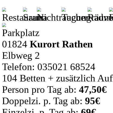
01824
Kurort Rathen
Elbweg 2
Telefon: 035021 68524
104 Betten + zusätzlich Au
Person pro Tag ab:
47,50€
Doppelzi. p. Tag ab:
95€
Einzelzi. p. Tag ab:
69€