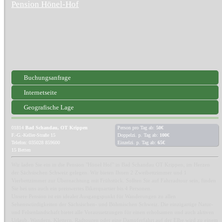
Pension Hönel-Hof
Buchungsanfrage
Internetseite
Geografische Lage
01814
Bad Schandau, OT Krippen
Person pro Tag ab:
50€
F.-G.-Keller-Straße 15
Doppelzi. p. Tag ab:
100€
Telefon: 035028 859600
Einzelzi. p. Tag ab:
65€
15 Betten
Wir laden Sie ein in die Pension "Hönel Hof" in Bad Schandau OT Krippen, im Herzen
der Sächsischen Schweiz gelegen. Wir bieten Ihnen 2 Zweibettzimmer und 1
Vierbettzimmer zur Übernachtung mit Frühstück. Sollten Sie auf Fahrradtour sein, finden
Sie bei uns auch ein preiswertes Bikerquartier bis 4 Personen.
Unsere Pension ist ein idealer Ausgangspunkt für Wanderungen zu allen
Sehenswürdigkeiten der Sächsischen- und Böhmischen Schweiz. Die einzigartige Natur-
und Felsenlandschaft bietet alle Voraussetzungen für einen erholsamen und auch aktiven
Urlaub. Wandern, Klettern, Radtouren oder eine Dampferfahrt auf der Elbe wird zu einem