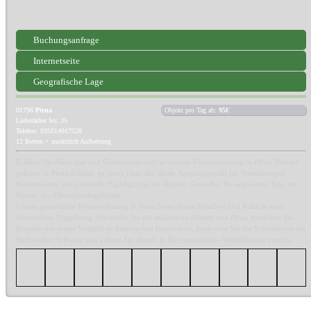
Buchungsanfrage
Internetseite
Geografische Lage
01796
Pirna
Objekt pro Tag ab:
95€
Liebstädter Str. 35
Telefon: 035014917528
12 Betten + zusätzlich Aufbettung
Erleben Sie Natur pur und Gastfreundschaft in unserer Ferienwohnung in Pirna. Perfekt
gelegen in Pirna-Zehista, ist unser Haus der ideale Ausgangspunkt für Wanderungen,
Klettertouren und kulturelle Highlights in der Region. Genießen Sie erholsame Tage im
Herzen des Elbsandsteingebirges.
Unsere gemütliche Ferienwohnung in Pirna bietet Ihnen Komfort und Ruhe in einer
historischen Umgebung. Erkunden Sie die malerische Altstadt von Pirna, besuchen Sie
Dresden mit seiner Vielzahl an historischen Bauwerken, entdecken Sie die Schönheiten der
Sächsischen Schweiz und kehren Sie abends in Ihre persönliche Wohlfühloase zurück.