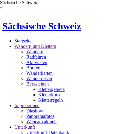
Sächsische Schweiz
=
Sächsische Schweiz
Startseite
Wandern und Klettern
Wandern
Radfahren
Aktivitäten
Boofen
Wanderkarten
Wanderreisen
Bergsteigen
Klettergebiete
Kletterkurse
Kletterregeln
Impressionen
Diashow
Panoramafotos
Webcam aktuell
Unterkunft
Unterkunft-Datenbank