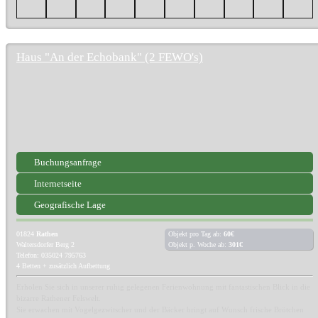
Haus "An der Echobank" (2 FEWO's)
Buchungsanfrage
Internetseite
Geografische Lage
01824
Rathen
Objekt pro Tag ab:
60€
Waltersdorfer Berg 2
Objekt p. Woche ab:
301€
Telefon: 035024 795763
4 Betten + zusätzlich Aufbettung
Erholen Sie sich in unserer ruhig gelegenen Ferienwohnung mit fantastischen Blick in die
bizarre Rathener Felswelt.
Sie erwachen mit Vogelgezwitscher und der Bäcker bringt auf Wunsch frische Brötchen