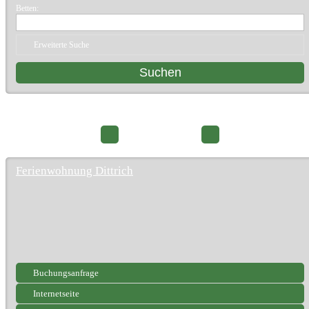
Betten:
Erweiterte Suche
212 Suchergebnisse
Seite 2/22
Ferienwohnung Dittrich
Buchungsanfrage
Internetseite