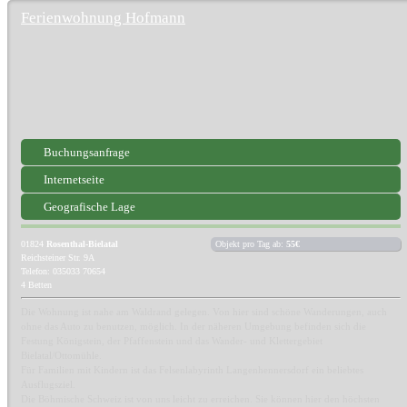
Ferienwohnung Hofmann
Buchungsanfrage
Internetseite
Geografische Lage
01824
Rosenthal-Bielatal
Objekt pro Tag ab:
55€
Reichsteiner Str. 9A
Telefon: 035033 70654
4 Betten
Die Wohnung ist nahe am Waldrand gelegen. Von hier sind schöne Wanderungen, auch
ohne das Auto zu benutzen, möglich. In der näheren Umgebung befinden sich die
Festung Königstein, der Pfaffenstein und das Wander- und Klettergebiet
Bielatal/Ottomühle.
Für Familien mit Kindern ist das Felsenlabyrinth Langenhennersdorf ein beliebtes
Ausflugsziel.
Die Böhmische Schweiz ist von uns leicht zu erreichen. Sie können hier den höchsten