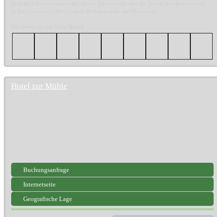
Berg des Elbsandsteingebirges (Hoher Schneeberg) oder die Tyssaer Wände erwandern.
In Königstein befindet sich auch die Anlegestelle der Elbdampfer.
Wir freuen uns auf Ihren Besuch.
Hotel zur Mühle
Buchungsanfrage
Internetseite
Geografische Lage