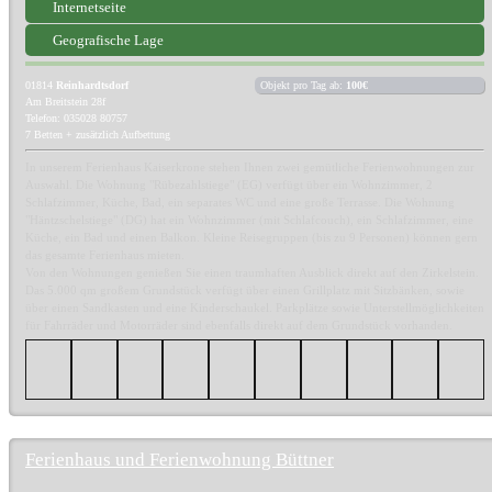
Internetseite
Geografische Lage
01814
Reinhardtsdorf
Objekt pro Tag ab:
100€
Am Breitstein 28f
Telefon: 035028 80757
7 Betten + zusätzlich Aufbettung
In unserem Ferienhaus Kaiserkrone stehen Ihnen zwei gemütliche Ferienwohnungen zur
Auswahl. Die Wohnung "Rübezahlstiege" (EG) verfügt über ein Wohnzimmer, 2
Schlafzimmer, Küche, Bad, ein separates WC und eine große Terrasse. Die Wohnung
"Häntzschelstiege" (DG) hat ein Wohnzimmer (mit Schlafcouch), ein Schlafzimmer, eine
Küche, ein Bad und einen Balkon. Kleine Reisegruppen (bis zu 9 Personen) können gern
das gesamte Ferienhaus mieten.
Von den Wohnungen genießen Sie einen traumhaften Ausblick direkt auf den Zirkelstein.
Das 5.000 qm großem Grundstück verfügt über einen Grillplatz mit Sitzbänken, sowie
über einen Sandkasten und eine Kinderschaukel. Parkplätze sowie Unterstellmöglichkeiten
für Fahrräder und Motorräder sind ebenfalls direkt auf dem Grundstück vorhanden.
Ferienhaus und Ferienwohnung Büttner