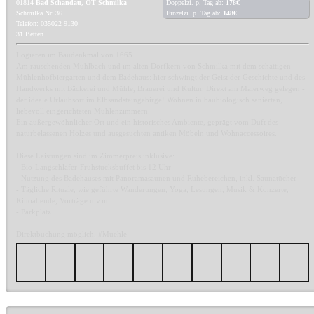
01814
Bad Schandau, OT Schmilka
Doppelzi. p. Tag ab:
178€
Schmilka Nr. 36
Einzelzi. p. Tag ab:
148€
Telefon: 035022 9130
31 Betten
Logieren im Baudenkmal von 1665.
Am rauschenden Mühlbach und im alten Dorfkern von Schmilka mit dem schattigen
Mühlenhofbiergarten und dem Badehaus: hier schwingt der Geist der Geschichte und des
Handwerks mit Bäckerei und Mühle, Brauerei und Kultur. Direkt am Malerweg gelegen -
der ideale Urlaubsort im Elbsandsteingebirge! Wohnen in baubiologisch sanierten,
liebevoll eingerichteten Mühlenzimmern.
Ein außergewöhnlicher Ort und ein historisches Ambiente, geprägt vom Duft des
naturbelassenen Holzes und ausgesuchten antiken Möbeln und Wohnaccessoires.
Diese Leistungen sind im Zimmerpreis inklusive:
- Bio-Langschläfer-Frühstücksbuffet bis 12 Uhr
- Nutzung des Badehauses mit Panoramasaunen und Ruhebereichen, inkl. Saunatücher
- Tägliche Rituale, wie geführte Wanderungen, Yoga, Lesungen, Musik & Konzerte,
Kinoabende, Vorträge u.v.m.
- Parkplatz
Direktbuchung möglich, #Muehle