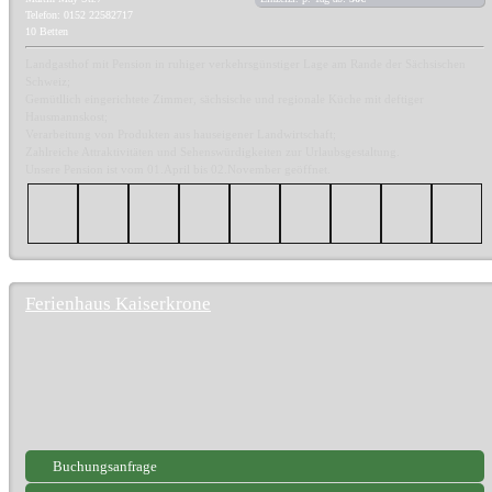
Telefon: 0152 22582717
10 Betten
Landgasthof mit Pension in ruhiger verkehrsgünstiger Lage am Rande der Sächsischen
Schweiz;
Gemütllich eingerichtete Zimmer, sächsische und regionale Küche mit deftiger
Hausmannskost;
Verarbeitung von Produkten aus hauseigener Landwirtschaft;
Zahlreiche Attraktivitäten und Sehenswürdigkeiten zur Urlaubsgestaltung.
Unsere Pension ist vom 01.April bis 02.November geöffnet.
Ferienhaus Kaiserkrone
Buchungsanfrage