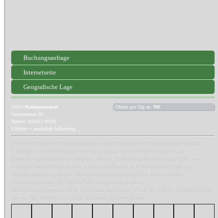
Buchungsanfrage
Internetseite
Geografische Lage
01814
Rathmannsdorf
Objekt pro Tag ab:
90€
Gartenstrasse 10
Telefon: 035022 40281
9 Betten + zusätzlich Aufbettung
Wir bieten Ihnen eine Ferienwohnung und ein Ferienhaus in Rathmannsdorf bei Bad
Schandau in der Sächsischen Schweiz in ruhiger und trotzdem zentraler Lage.
Einkaufsmöglichkeiten wie Fleischer, Bäcker, Einkaufsmarkt (Penny und Lidl), eine
Gaststätte ind eine Pizzeria sind in wenigen Minuten zu Fuß erreichbar. Eine gute
Verkehrsanbindung zu den öffentlichen Verkehrsmitteln Bus, Bahn und den
Schiffsanlegestellen der Elbschiffahrt ist ebenfalls gegeben.
Bis zum Grenzübergang nach Tschechien sind es nur 10 km. Im S-Bahn-Verkehr können
Sie von Bad Schandau bis in die Kunststadt Dresden fahren.