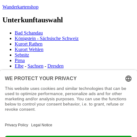
Wanderkartenshop
Unterkunftauswahl
Bad Schandau
Königstein - Sächsische Schweiz
Kurort Rathen
Kurort Wehlen
Sebnitz
Pirna
Elbe
-
Sachsen
-
Dresden
Infocenter
Wanderkartenshop
Prospektdownload
Unterkunft Böhmisch Sächsische Schweiz
Veranstaltungskalender
Kontakt
Impressum