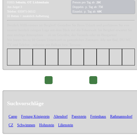
01855
Sebnitz, OT Lichtenhain
Person pro Tag ab:
26€
Am Anger 3
Doppelzi. p. Tag ab:
75€
Telefon: 035971-56512
Einzelzi. p. Tag ab:
60€
55 Betten + zusätzlich Aufbettung
Herzlich Willkommen im Berghof! Genießen Sie Ihren Urlaub und profitieren Sie von
unserer herrlich ruhigen Lage mit dem Blick auf die Felsenwelt. Im Berghof erwartet Sie
eine zünftige Atmosphäre ... ob im Gewölbe, der Veranda oder im Biergarten!
Wir bieten bis zu 60 Gästen Unterkunft in gemütlichen Zimmern: Alle mit Bad, DU-WC,
TV und Telefon - teilweise mit Balkon bzw. Terrasse.
Seite 2/22
Suchvorschläge
Camp
Festung Königstein
Altendorf
Papststein
Ferienhaus
Rathmannsdorf
CZ
Schwimmen
Hohnstein
Lilienstein