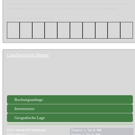
unvergesslichen Erlebnis. Die Kunststadt Dresden erreichen Sie von uns bequem im S-
Bahnverkehr und bis zur Grenze nach Tschechien sind es nur wenige Kilometer.
Wir freuen uns auf Ihren Besuch!
Landpension Haupt
Buchungsanfrage
Internetseite
Geografische Lage
01855
Sebnitz OT Schönbach
Doppelzi. p. Tag ab:
84€
Martin-May-Str.7
Einzelzi. p. Tag ab:
56€