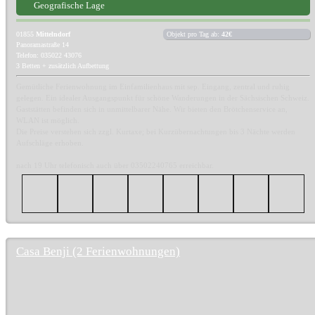
Geografische Lage
01855
Mittelndorf
Objekt pro Tag ab:
42€
Panoramastraße 14
Telefon: 035022 43076
3 Betten + zusätzlich Aufbettung
Gemütliche Ferienwohnung im Einfamilienhaus mit sep. Eingang, zentral und ruhig
gelegen. Ein idealer Ausgangspunkt für schöne Wanderungen in der Sächsischen Schweiz.
Gaststätten befinden sich in unmittelbarer Nähe. Wir bieten den Brötchenservice an,
WLAN ist möglich.
Die Preise verstehen sich zzgl. Kurtaxe; bei Kurzübernachtungen bis 3 Nächte werden
Aufschläge erhoben.
nach 19 Uhr telefonisch auch über 03502240765 erreichbar.
Casa Benji (2 Ferienwohnungen)