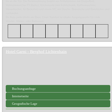
bis an die Tür. Die Ferienwohnung besteht aus Schlafzimmer mit Doppelbett,
Wohnzimmer(Sat-TV,Radio), Küchenzeile (mit Kühlschrank, Kaffeemaschine,
Wasserkocher, Kl.Backofen) und einem WC mit Dusche. Bettwäsche und Handtücher sind
vorhanden.
Ihr Auto parkt direkt am Haus. Unser Standort ist idealer Ausgangspunkt für viele
Wander- Kletter- oder Radtouren.
Hotel Garni - Berghof Lichtenhain
Buchungsanfrage
Internetseite
Geografische Lage