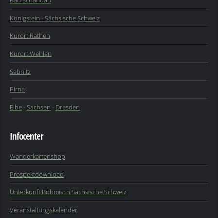
Bad Schandau
Königstein - Sächsische Schweiz
Kurort Rathen
Kurort Wehlen
Sebnitz
Pirna
Elbe
-
Sachsen
-
Dresden
Infocenter
Wanderkartenshop
Prospektdownload
Unterkunft Böhmisch Sächsische Schweiz
Veranstaltungskalender