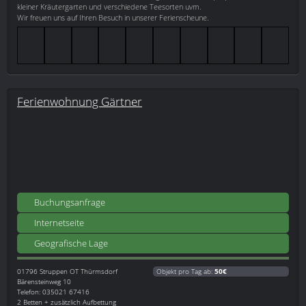
kleiner Kräutergarten und verschiedene Teesorten uvm.
Wir freuen uns auf Ihren Besuch in unserer Ferienscheune.
Ferienwohnung Gärtner
Buchungsanfrage
Internetseite
Geografische Lage
01796
Struppen OT Thürmsdorf
Objekt pro Tag ab:
50€
Bärensteinweg 10
Telefon: 035021 67416
2 Betten + zusätzlich Aufbettung