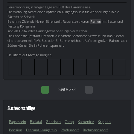
Ferienwohnung in ruhiger Lage am Fuß des Bärensteines.
Die Wohnung bietet einen optimalen Ausgangspunkt für Wanderungen in die
Sächsische Schweiz.
Bekannte Ziele wie Kleiner Bärenstein, Rauenstein, Kurort
Rathen
mit Bastei und
Festung Königstein
sind als Halb- oder Ganztageswanderungen erreichbar.
Die Landeshauptstadt Dresden, die hintere Sächsische Schweiz und das Bielatal
sind bequem mit PKW, Bus oder S- Bahn erreichbar. Auf dem großen Balkon nach
Süden können Sie in Ruhe entspannen.
Haustiere auf Anfrage möglich.
Seite 2/2
Suchvorschläge
Papststein
Bielatal
Gohrisch
Camp
Kamenice
Krippen
Pension
Festung Königstein
Pfaffendorf
Rathmannsdorf