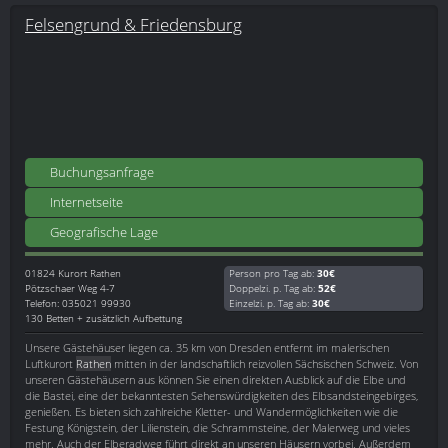
Felsengrund & Friedensburg
Buchungsanfrage
Internetseite
Geografische Lage
01824
Kurort Rathen
Person pro Tag ab:
30€
Pötzschaer Weg 4-7
Doppelzi. p. Tag ab:
52€
Telefon: 035021 99930
Einzelzi. p. Tag ab:
30€
130 Betten + zusätzlich Aufbettung
Unsere Gästehäuser liegen ca. 35 km von Dresden entfernt im malerischen
Luftkurort
Rathen
mitten in der landschaftlich reizvollen Sächsischen Schweiz. Von
unseren Gästehäusern aus können Sie einen direkten Ausblick auf die Elbe und
die Bastei, eine der bekanntesten Sehenswürdigkeiten des Elbsandsteingebirges,
genießen. Es bieten sich zahlreiche Kletter- und Wandermöglichkeiten wie die
Festung Königstein, der Lilienstein, die Schrammsteine, der Malerweg und vieles
mehr. Auch der Elberadweg führt direkt an unseren Häusern vorbei. Außerdem