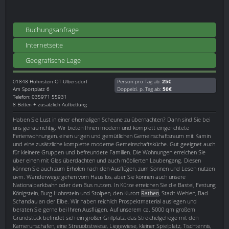
Buchungsanfrage
Internetseite
Geografische Lage
01848
Hohnstein OT Ulbersdorf
Person pro Tag ab:
25€
Am Sportplatz 6
Doppelzi. p. Tag ab:
50€
Telefon: 035971 55931
8 Betten + zusätzlich Aufbettung
Haben Sie Lust in einer ehemaligen Scheune zu übernachten? Dann sind Sie bei
uns genau richtig. Wir bieten Ihnen modern und komplett eingerichtete
Ferienwohnungen, einen urigen und gemütlichen Gemeinschaftsraum mit Kamin
und eine zusätzliche komplette moderne Gemeinschaftsküche. Gut geeignet auch
für kleinere Gruppen und befreundete Familien. Die Wohnungen erreichen Sie
über einen mit Glas überdachten und auch möblierten Laubengang. Diesen
können Sie auch zum Erholen nach den Ausflügen, zum Sonnen und Lesen nutzen
uvm. Wanderwege gehen vom Haus los, aber Sie können auch unsere
Nationalparkbahn oder den Bus nutzen. In Kürze erreichen Sie die Bastei, Festung
Königstein, Burg Hohnstein und Stolpen, den Kurort
Rathen
, Stadt Wehlen, Bad
Schandau an der Elbe. Wir haben reichlich Prospektmaterial ausliegen und
beraten Sie gerne bei Ihren Ausflügen. Auf unserem ca. 5000 qm großem
Grundstück befindet sich ein großer Grillplatz, das Streichelgehege mit den
Kamerunschafen, eine Streuobstwiese, Liegewiese, kleiner Spielplatz, Tischtennis,