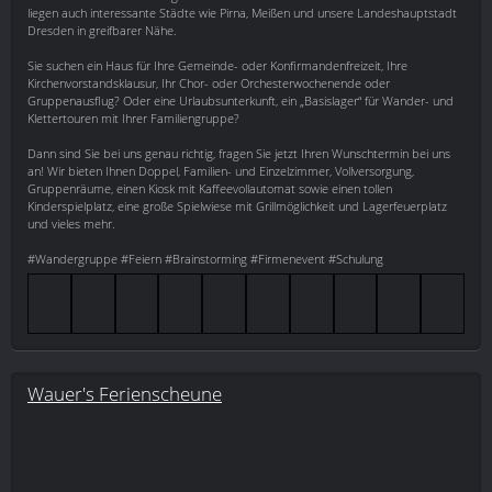
liegen auch interessante Städte wie Pirna, Meißen und unsere Landeshauptstadt
Dresden in greifbarer Nähe.
Sie suchen ein Haus für Ihre Gemeinde- oder Konfirmandenfreizeit, Ihre
Kirchenvorstandsklausur, Ihr Chor- oder Orchesterwochenende oder
Gruppenausflug? Oder eine Urlaubsunterkunft, ein „Basislager“ für Wander- und
Klettertouren mit Ihrer Familiengruppe?
Dann sind Sie bei uns genau richtig, fragen Sie jetzt Ihren Wunschtermin bei uns
an! Wir bieten Ihnen Doppel, Familien- und Einzelzimmer, Vollversorgung,
Gruppenräume, einen Kiosk mit Kaffeevollautomat sowie einen tollen
Kinderspielplatz, eine große Spielwiese mit Grillmöglichkeit und Lagerfeuerplatz
und vieles mehr.
#Wandergruppe #Feiern #Brainstorming #Firmenevent #Schulung
Wauer's Ferienscheune