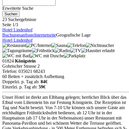
Erweiterte Suche
23 Suchergebnisse
Seite 1/3
Hotel Lindenhof
Buchungsanfrage
Internetseite
Geografische Lage
Hotel Lindenhof
01824
Königstein
Gohrischer Strasse 2
Telefon: 035021 68243
60 Betten + zusätzlich Aufbettung
Doppelzi. p. Tag ab:
84€
Einzelzi. p. Tag ab:
59€
Unser Hotel ist direkt am Elbhang gelegen; herrlicher Blick über das
Elbtal vom Lilienstein bis zur Festung Königstein. Die Rezeption ist
Tag und Nacht besetzt. Von 7-10 Uhr können sich unsere Gäste am
reichhaltigen Frühstücksbufett bedienen, ab 12 Uhr ist in der
Hauptsaison (ab 17 Uhr in der Nebensaison) unser Restaurant mit
Panorama-Pavillon und bei schönem Wetter die Terrasse geöffnet.
Gute Verkehrsanbindung - in 500 Meter Entfernung befinden sich S-