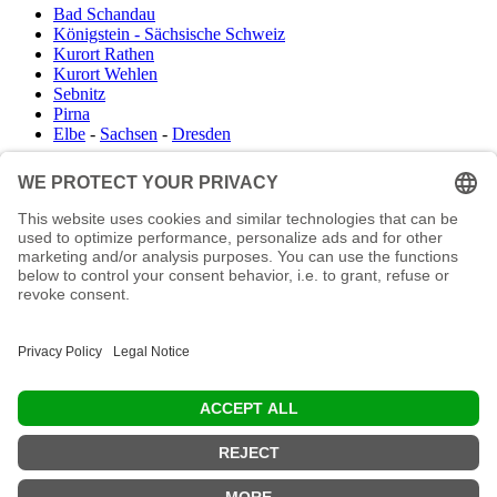
Bad Schandau
Königstein - Sächsische Schweiz
Kurort Rathen
Kurort Wehlen
Sebnitz
Pirna
Elbe
-
Sachsen
-
Dresden
Infocenter
Wanderkartenshop
Prospektdownload
Unterkunft Böhmisch Sächsische Schweiz
Veranstaltungskalender
Kontakt
Impressum
Buchungsanfrage
Mail an die Redaktion
"In den Wäldern sind Dinge, über die nachzudenken man jahrelang i
Moos liegen könnte." (Franz Kafka)