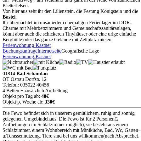
Kletterfelsen.
Von hier aus seht ihr den Lilienstein, die Festung Königstein und die
Bastei
.
Ihr übernachtet im unsaniertem ehemaligen Ferienlager im DDR-
Charme mit Mehrbettzimmern und Gemeinschaftssanitäranlagen,
könnt aber auch die schickeren Tinyhäuser oder eine urige einfache
Berghütte oder das ganze Gelände mit Zeltplatz mieten.
Ferienwohnung-Kästner
Buchungsanfrage
Internetseite
Geografische Lage
Ferienwohnung-Kästner
01814
Bad Schandau
OT Ostrau Dorfstr. 12
Telefon: 035022 40456
4 Betten + zusätzlich Aufbettung
Objekt pro Tag ab:
48€
Objekt p. Woche ab:
330€
Die Fewo befindet sich in unserem gemütlichem, ruhig und sonnig
gelegenen Umgebindehaus. Die Fewo ist für 2 Personen(2
Aufbettungen im Schlafzimmer möglich), sie besteht aus einem
Schlafzimmer, einem Wohnbereich mit Miniküche, Bad, Wc, Garten-
u.Terassennutzung. Tiere sind bei uns willkommen(nach Absprache).