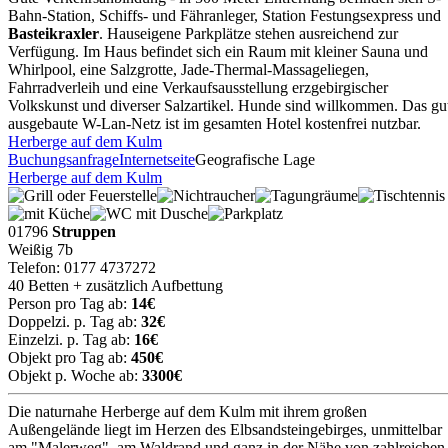
Bahn-Station, Schiffs- und Fähranleger, Station Festungsexpress und
Basteikraxler
. Hauseigene Parkplätze stehen ausreichend zur
Verfügung. Im Haus befindet sich ein Raum mit kleiner Sauna und
Whirlpool, eine Salzgrotte, Jade-Thermal-Massageliegen,
Fahrradverleih und eine Verkaufsausstellung erzgebirgischer
Volkskunst und diverser Salzartikel. Hunde sind willkommen. Das gu
ausgebaute W-Lan-Netz ist im gesamten Hotel kostenfrei nutzbar.
Herberge auf dem Kulm
Buchungsanfrage
Internetseite
Geografische Lage
Herberge auf dem Kulm
01796
Struppen
Weißig 7b
Telefon: 0177 4737272
40 Betten + zusätzlich Aufbettung
Person pro Tag ab:
14€
Doppelzi. p. Tag ab:
32€
Einzelzi. p. Tag ab:
16€
Objekt pro Tag ab:
450€
Objekt p. Woche ab:
3300€
Die naturnahe Herberge auf dem Kulm mit ihrem großen
Außengelände liegt im Herzen des Elbsandsteingebirges, unmittelbar
am "Malerweg", am Waldrand und ganz in der Nähe von zahlreichen