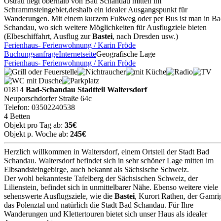
Ostrau liegt oberhalb von Bad Schandau mitten im
Schrammsteingebiet,deshalb ein idealer Ausgangspunkt für
Wanderungen. Mit einem kurzem Fußweg oder per Bus ist man in B
Schandau, wo sich weitere Möglichkeiten für Ausflugziele bieten
(Elbeschiffahrt, Ausflug zur
Bastei
, nach Dresden usw.)
Ferienhaus- Ferienwohnung / Karin Fröde
Buchungsanfrage
Internetseite
Geografische Lage
Ferienhaus- Ferienwohnung / Karin Fröde
01814
Bad-Schandau Stadtteil Waltersdorf
Neuporschdorfer Straße 64c
Telefon: 03502240538
4 Betten
Objekt pro Tag ab:
35€
Objekt p. Woche ab:
245€
Herzlich willkommen in Waltersdorf, einem Ortsteil der Stadt Bad
Schandau. Waltersdorf befindet sich in sehr schöner Lage mitten im
Elbsandsteingebirge, auch bekannt als Sächsische Schweiz.
Der wohl bekannteste Tafelberg der Sächsischen Schweiz, der
Lilienstein, befindet sich in unmittelbarer Nähe. Ebenso weitere viele
sehenswerte Ausflugsziele, wie die
Bastei
, Kurort Rathen, der Gamri
das Polenztal und natürlich die Stadt Bad Schandau. Für Ihre
Wanderungen und Klettertouren bietet sich unser Haus als idealer