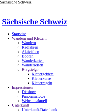
Sächsische Schweiz
=
Sächsische Schweiz
Startseite
Wandern und Klettern
Wandern
Radfahren
Aktivitäten
Boofen
Wanderkarten
Wanderreisen
Bergsteigen
Klettergebiete
Kletterkurse
Kletterregeln
Impressionen
Diashow
Panoramafotos
Webcam aktuell
Unterkunft
Unterkunft-Datenbank