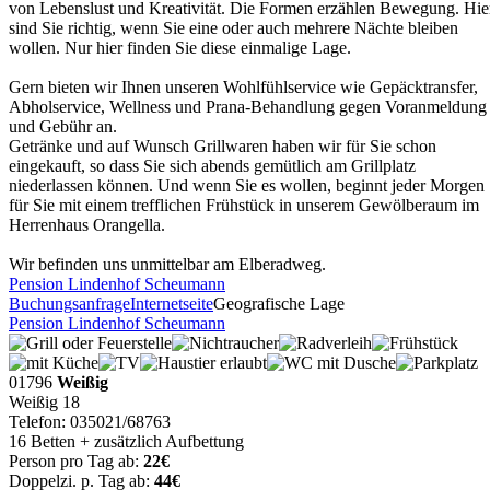
von Lebenslust und Kreativität. Die Formen erzählen Bewegung. Hie
sind Sie richtig, wenn Sie eine oder auch mehrere Nächte bleiben
wollen. Nur hier finden Sie diese einmalige Lage.
Gern bieten wir Ihnen unseren Wohlfühlservice wie Gepäcktransfer,
Abholservice, Wellness und Prana-Behandlung gegen Voranmeldung
und Gebühr an.
Getränke und auf Wunsch Grillwaren haben wir für Sie schon
eingekauft, so dass Sie sich abends gemütlich am Grillplatz
niederlassen können. Und wenn Sie es wollen, beginnt jeder Morgen
für Sie mit einem trefflichen Frühstück in unserem Gewölberaum im
Herrenhaus Orangella.
Wir befinden uns unmittelbar am Elberadweg.
Pension Lindenhof Scheumann
Buchungsanfrage
Internetseite
Geografische Lage
Pension Lindenhof Scheumann
01796
Weißig
Weißig 18
Telefon: 035021/68763
16 Betten + zusätzlich Aufbettung
Person pro Tag ab:
22€
Doppelzi. p. Tag ab:
44€