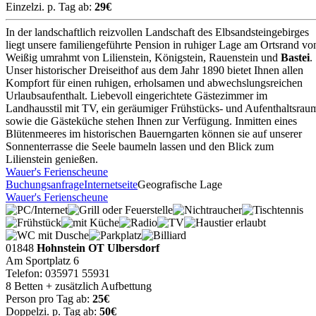
Einzelzi. p. Tag ab:
29€
In der landschaftlich reizvollen Landschaft des Elbsandsteingebirges
liegt unsere familiengeführte Pension in ruhiger Lage am Ortsrand vo
Weißig umrahmt von Lilienstein, Königstein, Rauenstein und
Bastei
.
Unser historischer Dreiseithof aus dem Jahr 1890 bietet Ihnen allen
Kompfort für einen ruhigen, erholsamen und abwechslungsreichen
Urlaubsaufenthalt. Liebevoll eingerichtete Gästezimmer im
Landhausstil mit TV, ein geräumiger Frühstücks- und Aufenthaltsrau
sowie die Gästeküche stehen Ihnen zur Verfügung. Inmitten eines
Blütenmeeres im historischen Bauerngarten können sie auf unserer
Sonnenterrasse die Seele baumeln lassen und den Blick zum
Lilienstein genießen.
Wauer's Ferienscheune
Buchungsanfrage
Internetseite
Geografische Lage
Wauer's Ferienscheune
01848
Hohnstein OT Ulbersdorf
Am Sportplatz 6
Telefon: 035971 55931
8 Betten + zusätzlich Aufbettung
Person pro Tag ab:
25€
Doppelzi. p. Tag ab:
50€