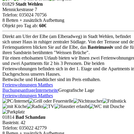
01829
Stadt Wehlen
Mennickestrasse 7
Telefon: 035024 70756
8 Betten + zusätzlich Aufbettung
Objekt pro Tag ab:
60€
Direkt am Ufer der Elbe (am Elberadweg) in Stadt Wehlen, befindet
sich unser Haus in ruhiger zentraler Südlage. Von der Terrasse und d
Ferienquatieren blicken Sie auf die Elbe, das
Basteimassiv
und die fü
ihren Sandstein berühmten "Weissen Brüche".
Für einen erholsamen Urlaub bieten wir Ihnen zwei Ferienwohnunge
und zwei Apartments für 2 bis 3 Personen. Die beiden
Ferienwohnungen befinden sich in der 1. Etage und die Apartments i
Dachgeschoss unseres Hauses.
Bettwäsche und Handtücher sind im Preis enthalten.
Ferienwohnungen Matthes
Buchungsanfrage
Internetseite
Geografische Lage
Ferienwohnungen Matthes
01814
Bad Schandau
Basteistr. 42
Telefon: 035022 42779
8 Betten + zusätzlich Aufbettung