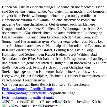
Haben Sie Lust in einer ehemaligen Scheune zu übernachten? Dann
sind Sie bei uns genau richtig. Wir bieten Ihnen modern und komplett
eingerichtete Ferienwohnungen, einen urigen und gemütlichen
Gemeinschaftsraum mit Kamin und eine zusätzliche komplette
moderne Gemeinschaftsküche. Gut geeignet auch für kleinere
Gruppen und befreundete Familien. Die Wohnungen erreichen Sie
über einen mit Glas überdachten und auch möblierten Laubengang.
Diesen können Sie auch zum Erholen nach den Ausflügen, zum
Sonnen und Lesen nutzen uvm. Wanderwege gehen vom Haus los,
aber Sie können auch unsere Nationalparkbahn oder den Bus nutzen.
In Kürze erreichen Sie die
Bastei
, Festung Königstein, Burg
Hohnstein und Stolpen, den Kurort Rathen, Stadt Wehlen, Bad
Schandau an der Elbe. Wir haben reichlich Prospektmaterial ausliege
und beraten Sie gerne bei Ihren Ausflügen. Auf unserem ca. 5000 qm
großem Grundstück befindet sich ein großer Grillplatz, das
Streichelgehege mit den Kamerunschafen, eine Streuobstwiese,
Liegewiese, kleiner Spielplatz, Tischtennis, kleiner Kräutergarten und
verschiedene Teesorten uvm.
Wir freuen uns auf Ihren Besuch in unserer Ferienscheune.
Ferienwohnungen Familie Hennig
Buchungsanfrage
Internetseite
Geografische Lage
Ferienwohnungen Familie Hennig