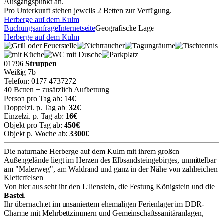
Ausgangspunkt an.
Pro Unterkunft stehen jeweils 2 Betten zur Verfügung.
Herberge auf dem Kulm
Buchungsanfrage
Internetseite
Geografische Lage
Herberge auf dem Kulm
01796
Struppen
Weißig 7b
Telefon: 0177 4737272
40 Betten + zusätzlich Aufbettung
Person pro Tag ab:
14€
Doppelzi. p. Tag ab:
32€
Einzelzi. p. Tag ab:
16€
Objekt pro Tag ab:
450€
Objekt p. Woche ab:
3300€
Die naturnahe Herberge auf dem Kulm mit ihrem großen
Außengelände liegt im Herzen des Elbsandsteingebirges, unmittelbar
am "Malerweg", am Waldrand und ganz in der Nähe von zahlreichen
Kletterfelsen.
Von hier aus seht ihr den Lilienstein, die Festung Königstein und die
Bastei
.
Ihr übernachtet im unsaniertem ehemaligen Ferienlager im DDR-
Charme mit Mehrbettzimmern und Gemeinschaftssanitäranlagen,