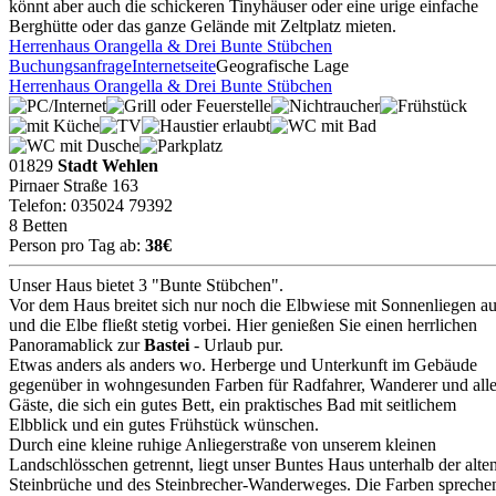
könnt aber auch die schickeren Tinyhäuser oder eine urige einfache
Berghütte oder das ganze Gelände mit Zeltplatz mieten.
Herrenhaus Orangella & Drei Bunte Stübchen
Buchungsanfrage
Internetseite
Geografische Lage
Herrenhaus Orangella & Drei Bunte Stübchen
01829
Stadt Wehlen
Pirnaer Straße 163
Telefon: 035024 79392
8 Betten
Person pro Tag ab:
38€
Unser Haus bietet 3 "Bunte Stübchen".
Vor dem Haus breitet sich nur noch die Elbwiese mit Sonnenliegen a
und die Elbe fließt stetig vorbei. Hier genießen Sie einen herrlichen
Panoramablick zur
Bastei
- Urlaub pur.
Etwas anders als anders wo. Herberge und Unterkunft im Gebäude
gegenüber in wohngesunden Farben für Radfahrer, Wanderer und all
Gäste, die sich ein gutes Bett, ein praktisches Bad mit seitlichem
Elbblick und ein gutes Frühstück wünschen.
Durch eine kleine ruhige Anliegerstraße von unserem kleinen
Landschlösschen getrennt, liegt unser Buntes Haus unterhalb der alte
Steinbrüche und des Steinbrecher-Wanderweges. Die Farben spreche