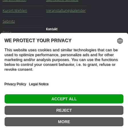
Kurort Wehlen
Veranstaltungskalender
Sebnitz
Kontakt
Pirna
Impressum
Elbe
-
Sachsen
-
Buchungsanfrage
Dresden
Mail an die Redaktion
"In den Wäldern sind
Dinge, über die
nachzudenken man
jahrelang im Moos
liegen könnte." (Franz
Kafka)
© 2026 Ottmar Vetter,
Elbsandsteingebirge Verlag
- Alle Rechte vorbehalten.