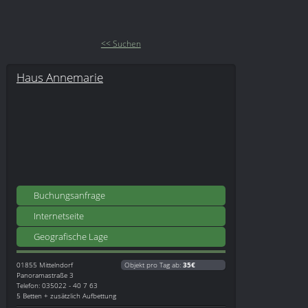
<< Suchen
Haus Annemarie
Buchungsanfrage
Internetseite
Geografische Lage
01855
Mittelndorf
Objekt pro Tag ab:
35€
Panoramastraße 3
Telefon: 035022 - 40 7 63
5 Betten + zusätzlich Aufbettung