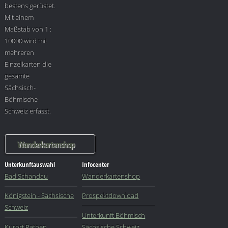
bestens gerüstet.
Mit einem
Maßstab von 1 :
10000 wird mit
mehreren
Einzelkarten die
gesamte
Sächsisch-
Böhmische
Schweiz erfasst.
Wanderkartenshop
Unterkunftauswahl
Infocenter
Bad Schandau
Wanderkartenshop
Königstein - Sächsische
Prospektdownload
Schweiz
Unterkunft Böhmisch
Kurort Rathen
Sächsische Schweiz