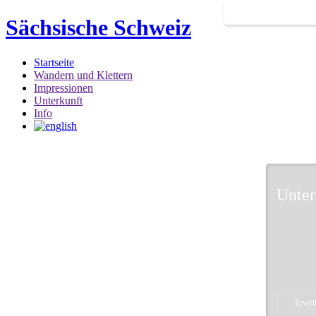
Sächsische Schweiz
Startseite
Wandern und Klettern
Impressionen
Unterkunft
Info
Unter
Erweit