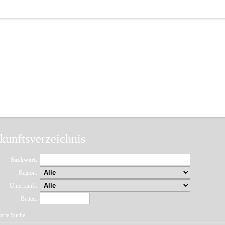
kunftsverzeichnis
Suchwort
:
Region:
Unterkunft:
Betten:
erte Suche