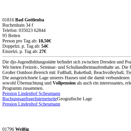
01816
Bad Gottleuba
Buchenhain 34 f
Telefon: 035023 62844
95 Betten
Person pro Tag ab:
18,50€
Doppelzi. p. Tag ab:
54€
Einzelzi. p. Tag ab:
27€
Die djo-Jugendbildungsstätte befindet sich zwischen Dresden und Pra
Wir bieten Freizeit-, Seminar- und Schullandheimaufenthalte an. Di
Großer Outdoor-Bereich mit: Fußball, Baketball, Beachvolleyball, Tis
Die ausgezeichnete Lage unseres Hauses und die damit verbundenen 
sowohl Übernachtung und
Vollpension
als auch ein interessantes, e
Programm zusammen.
Pension Lindenhof Scheumann
Buchungsanfrage
Internetseite
Geografische Lage
Pension Lindenhof Scheumann
01796
Weißig