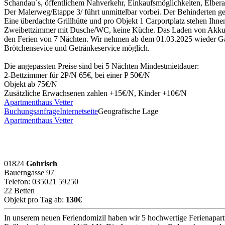
Schandau´s, öffentlichem Nahverkehr, Einkaufsmöglichkeiten, Elbera
Der Malerweg/Etappe 3/ führt unmittelbar vorbei. Der Behinderten ge
Eine überdachte Grillhütte und pro Objekt 1 Carportplatz stehen Ih
Zweibettzimmer mit Dusche/WC, keine Küche. Das Laden von Akkus fü
den Ferien von 7 Nächten. Wir nehmen ab dem 01.03.2025 wiede
Brötchensevice und Getränkeservice möglich.
Die angepassten Preise sind bei 5 Nächten Mindestmietdauer:
2-Bettzimmer für 2P/N 65€, bei einer P 50€/N
Objekt ab 75€/N
Zusätzliche Erwachsenen zahlen +15€/N, Kinder +10€/N
Apartmenthaus Vetter
Buchungsanfrage
Internetseite
Geografische Lage
Apartmenthaus Vetter
01824
Gohrisch
Bauerngasse 97
Telefon: 035021 59250
22 Betten
Objekt pro Tag ab:
130€
In unserem neuen Feriendomizil haben wir 5 hochwertige Ferienapartm