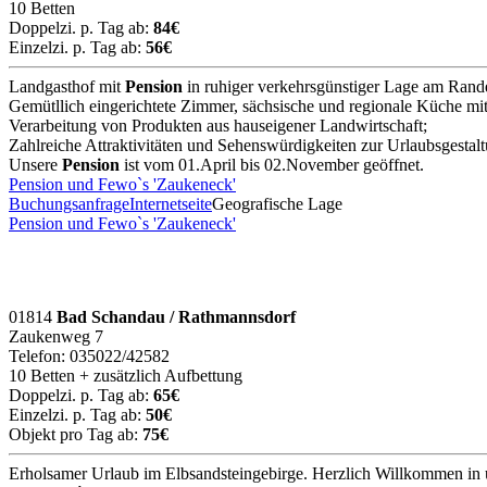
10 Betten
Doppelzi. p. Tag ab:
84€
Einzelzi. p. Tag ab:
56€
Landgasthof mit
Pension
in ruhiger verkehrsgünstiger Lage am Rand
Gemütllich eingerichtete Zimmer, sächsische und regionale Küche mi
Verarbeitung von Produkten aus hauseigener Landwirtschaft;
Zahlreiche Attraktivitäten und Sehenswürdigkeiten zur Urlaubsgestal
Unsere
Pension
ist vom 01.April bis 02.November geöffnet.
Pension und Fewo`s 'Zaukeneck'
Buchungsanfrage
Internetseite
Geografische Lage
Pension und Fewo`s 'Zaukeneck'
01814
Bad Schandau / Rathmannsdorf
Zaukenweg 7
Telefon: 035022/42582
10 Betten + zusätzlich Aufbettung
Doppelzi. p. Tag ab:
65€
Einzelzi. p. Tag ab:
50€
Objekt pro Tag ab:
75€
Erholsamer Urlaub im Elbsandsteingebirge. Herzlich Willkommen in 