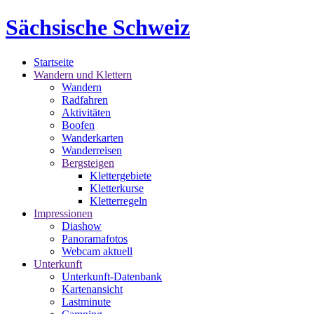
Sächsische Schweiz
Startseite
Wandern und Klettern
Wandern
Radfahren
Aktivitäten
Boofen
Wanderkarten
Wanderreisen
Bergsteigen
Klettergebiete
Kletterkurse
Kletterregeln
Impressionen
Diashow
Panoramafotos
Webcam aktuell
Unterkunft
Unterkunft-Datenbank
Kartenansicht
Lastminute