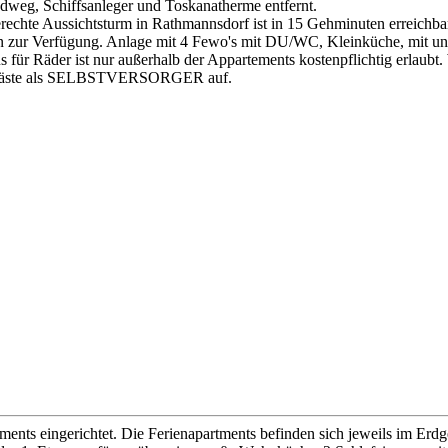
dweg, Schiffsanleger und Toskanatherme entfernt.
rechte Aussichtsturm in Rathmannsdorf ist in 15 Gehminuten erreichba
nen zur Verfügung. Anlage mit 4 Fewo's mit DU/WC, Kleinküche, mit u
r Räder ist nur außerhalb der Appartements kostenpflichtig erlaubt. 
r Gäste als SELBSTVERSORGER auf.
ents eingerichtet. Die Ferienapartments befinden sich jeweils im Erd