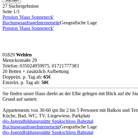
27 Suchergebnisse
Seite 1/3
Pension 'Haus Sonneneck'
Buchungsanfrage
Internetseite
Geografische Lage
Pension 'Haus Sonneneck'
01829
Wehlen
Menickestraße 29
Telefon: 035024959975, 01721777383
20 Betten + zusätzlich Aufbettung
Doppelzi. p. Tag ab:
65€
Einzelzi. p. Tag ab:
50€
Sie finden unser Haus direkt an der Elbe gelegen mit Blick auf die
Grund auf saniert.
Appartements von 30-60 qm für 2 bis 5 Personen mit Balkon und Ter
Küche, Bad, WC, TV, Liegewiese, Parkplatz
djo-Jugendbildungsstätte Spukschloss Bahratal
Buchungsanfrage
Internetseite
Geografische Lage
djo-Jugendbildungsstätte Spukschloss Bahratal