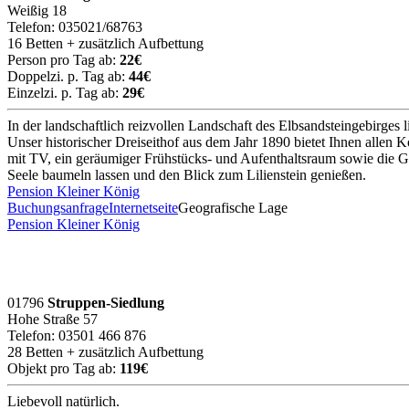
Weißig 18
Telefon: 035021/68763
16 Betten + zusätzlich Aufbettung
Person pro Tag ab:
22€
Doppelzi. p. Tag ab:
44€
Einzelzi. p. Tag ab:
29€
In der landschaftlich reizvollen Landschaft des Elbsandsteingebirges 
Unser historischer Dreiseithof aus dem Jahr 1890 bietet Ihnen allen
mit TV, ein geräumiger Frühstücks- und Aufenthaltsraum sowie die Gä
Seele baumeln lassen und den Blick zum Lilienstein genießen.
Pension Kleiner König
Buchungsanfrage
Internetseite
Geografische Lage
Pension Kleiner König
01796
Struppen-Siedlung
Hohe Straße 57
Telefon: 03501 466 876
28 Betten + zusätzlich Aufbettung
Objekt pro Tag ab:
119€
Liebevoll natürlich.