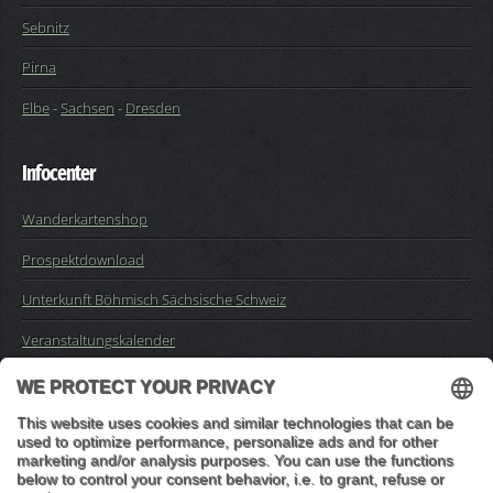
Sebnitz
Pirna
Elbe
-
Sachsen
-
Dresden
Infocenter
Wanderkartenshop
Prospektdownload
Unterkunft Böhmisch Sächsische Schweiz
Veranstaltungskalender
Kontakt
Impressum
Buchungsanfrage