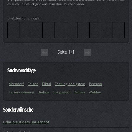
es auch Frühstück gibt was man dazu buchen kann.
Direktbuchung möglich
Seite 1/1
Suchvorschläge
Altendorf
Felsen
Elbtal
Festung Königstein
Pension
Ferienwohnung
Bielatal
Saupsdorf
Rathen
Wehlen
Sonderwünsche
Urlaub auf dem Bauernhof