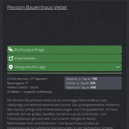
Pension Bauernhaus Vetter
Buchungsanfrage
Internetseite
Geografische Lage
01824
Gohrisch, OT Papstdorf
Doppelzi. p. Tag ab:
73€
Bauerngasse 97
Einzelzi. p. Tag ab:
50€
Telefon: 035021 59250
Objekt pro Tag ab:
65€
24 Betten + zusätzlich Aufbettung
Die Pension Bauernhaus Vetter ist ein ehemaliges Wohnstallhaus was
vollständig und liebevoll rekonstruiert wurde. Das außergewöhnliche Ambiente
des Hauses verfügt über 4 Ferienwohnungen und 5 Doppelzimmer. Im Haus
befindet sich ein großes Gewölbe mit Kamin was als Aufenthalts- und
Frühstücksraum genutzt wird. Auf unseren Hof gibt es Katzen,
Mehrschweinchen und Kaninchen. Das Bauernhaus ist ideal als
Ausgangspunkt für zahlreiche Wanderrungen in der Sächsischen Schweiz.