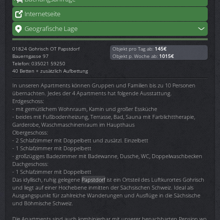
Internetseite
Geografische Lage
01824
Gohrisch OT Papstdorf
Objekt pro Tag ab:
145€
Bauerngasse 97
Objekt p. Woche ab:
1015€
Telefon: 035021 59250
40 Betten + zusätzlich Aufbettung
In unseren Apartments können Gruppen und Familien bis zu 10 Personen
übernachten. Jedes der 4 Apartments hat folgende Ausstattung.
Erdgeschoss:
- mit gemütlichem Wohnraum, Kamin und großer Essküche
- beides mit Fußbodenheizung, Terrasse, Bad, Sauna mit Farblichttherapie,
Garderobe, Waschmaschinenraum im Haupthaus
Obergeschoss:
- 2 Schlafzimmer mit Doppelbett und zusätzl. Einzelbett
- 1 Schlafzimmer mit Doppelbett
- großzügiges Badezimmer mit Badewanne, Dusche, WC, Doppelwaschbecken
Dachgeschoss:
- 1 Schlafzimmer mit Doppelbett
Das idyllisch, ruhig gelegene
Papstdorf
ist ein Ortsteil des Luftkurortes Gohrisch
und liegt auf einer Hochebene inmitten der Sächsischen Schweiz. Ideal als
Ausgangspunkt für zahlreiche Wanderungen und Ausflüge in die Sächsische
und Böhmische Schweiz.
Die Apartments sind auch kombinierbar mit unserer benachbarten Pension wo