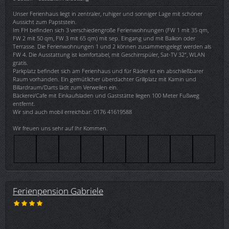
Unser Ferienhaus liegt in zentraler, ruhiger und sonniger Lage mit schöner
Aussicht zum Papststein.
Im FH befinden sich 3 verschiedengroße Ferienwohnungen (FW 1 mit 35 qm,
FW 2 mit 50 qm, FW 3 mit 65 qm) mit sep. Eingang und mit Balkon oder
Terrasse. Die Ferienwohnungen 1 und 2 können zusammengelegt werden als
FW 4. Die Ausstattung ist komfortabel, mit Geschirrspüler, Sat-TV 32", WLAN
gratis.
Parkplatz befindet sich am Ferienhaus und für Räder ist ein abschließbarer
Raum vorhanden. Ein gemütlicher überdachter Grillplatz mit Kamin und
Billardraum/Darts lädt zum Verweilen ein.
Bäckerei/Cafe mit Einkaufsladen und Gaststätte liegen 100 Meter Fußweg
entfernt.
Wir sind auch mobil erreichbar: 0176 41619588
Wir freuen uns sehr auf Ihr Kommen.
Ferienpension Gabriele