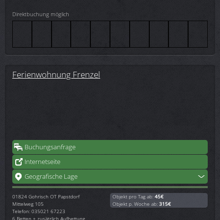
Direktbuchung möglich
Ferienwohnung Frenzel
Buchungsanfrage
Internetseite
Geografische Lage
01824
Gohrisch OT Papstdorf
Objekt pro Tag ab:
45€
Mittelweg 105
Objekt p. Woche ab:
315€
Telefon: 035021 67223
6 Betten + zusätzlich Aufbettung