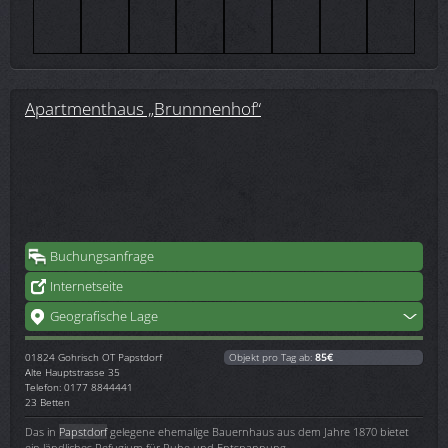
Apartmenthaus „Brunnnenhof“
Buchungsanfrage
Internetseite
Geografische Lage
01824
Gohrisch OT Papstdorf
Objekt pro Tag ab:
85€
Alte Hauptstrasse 35
Telefon: 0177 8844441
23 Betten
Das in
Papstdorf
gelegene ehemalige Bauernhaus aus dem Jahre 1870 bietet
ein ländliches Refugium für Ruhe und Entspannung.