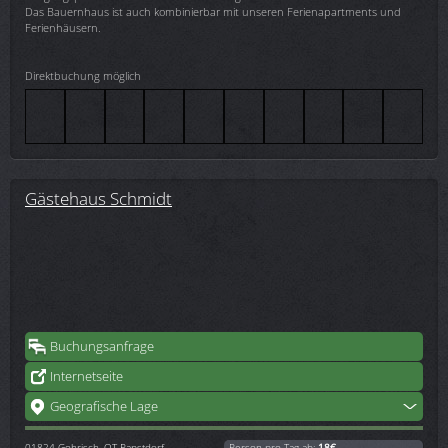
Das Bauernhaus ist auch kombinierbar mit unseren Ferienapartments und
Ferienhäusern.
Direktbuchung möglich
Gästehaus Schmidt
Buchungsanfrage
Internetseite
Geografische Lage
01824
Gohrisch, OT Papstdorf
Person pro Tag ab:
18€