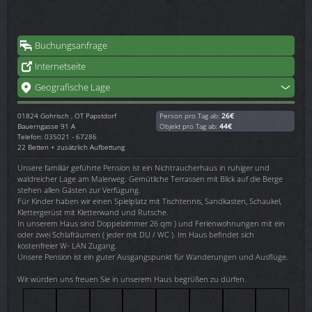
Buchungsanfrage
Internetseite
Geografische Lage
01824
Gohrisch , OT Papstdorf
Person pro Tag ab:
26€
Bauerngasse 91 A
Objekt pro Tag ab:
44€
Telefon: 035021 - 67286
22 Betten + zusätzlich Aufbettung
Unsere familiär geführte Pension ist ein Nichtraucherhaus in ruhiger und
waldreicher Lage am Malerweg. Gemütliche Terrassen mit Blick auf die Berge
stehen allen Gästen zur Verfügung.
Für Kinder haben wir einen Spielplatz mit Tischtennis, Sandkasten, Schaukel,
Klettergerüst mit Kletterwand und Rutsche.
In unserem Haus sind Doppelzimmer 26 qm ) und Ferienwohnungen mit ein
oder zwei Schlafräumen ( jeder mit DU / WC ). Im Haus befindet sich
kostenfreier W- LAN Zugang.
Unsere Pension ist ein guter Ausgangspunkt für Wanderungen und Ausflüge.
Wir würden uns freuen Sie in unserem Haus begrüßen zu dürfen.