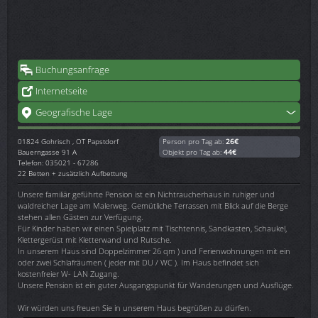
Buchungsanfrage
Internetseite
Geografische Lage
01824
Gohrisch , OT Papstdorf
Person pro Tag ab:
26€
Bauerngasse 91 A
Objekt pro Tag ab:
44€
Telefon: 035021 - 67286
22 Betten + zusätzlich Aufbettung
Unsere familiär geführte Pension ist ein Nichtraucherhaus in ruhiger und
waldreicher Lage am Malerweg. Gemütliche Terrassen mit Blick auf die Berge
stehen allen Gästen zur Verfügung.
Für Kinder haben wir einen Spielplatz mit Tischtennis, Sandkasten, Schaukel,
Klettergerüst mit Kletterwand und Rutsche.
In unserem Haus sind Doppelzimmer 26 qm ) und Ferienwohnungen mit ein
oder zwei Schlafräumen ( jeder mit DU / WC ). Im Haus befindet sich
kostenfreier W- LAN Zugang.
Unsere Pension ist ein guter Ausgangspunkt für Wanderungen und Ausflüge.
Wir würden uns freuen Sie in unserem Haus begrüßen zu dürfen.