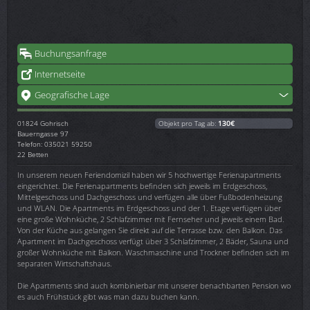
Buchungsanfrage
Internetseite
Geografische Lage
01824
Gohrisch
Objekt pro Tag ab:
130€
Bauerngasse 97
Telefon: 035021 59250
22 Betten
In unserem neuen Feriendomizil haben wir 5 hochwertige Ferienapartments
eingerichtet. Die Ferienapartments befinden sich jeweils im Erdgeschoss,
Mittelgeschoss und Dachgeschoss und verfügen alle über Fußbodenheizung
und WLAN. Die Apartments im Erdgeschoss und der 1. Etage verfügen über
eine große Wohnküche, 2 Schlafzimmer mit Fernseher und jeweils einem Bad.
Von der Küche aus gelangen Sie direkt auf die Terrasse bzw. den Balkon. Das
Apartment im Dachgeschoss verfügt über 3 Schlafzimmer, 2 Bäder, Sauna und
großer Wohnküche mit Balkon. Waschmaschine und Trockner befinden sich im
separaten Wirtschaftshaus.
Die Apartments sind auch kombinierbar mit unserer benachbarten Pension wo
es auch Frühstück gibt was man dazu buchen kann.