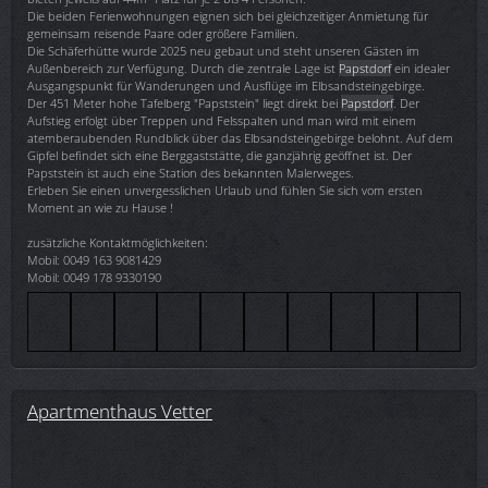
Die beiden Ferienwohnungen eignen sich bei gleichzeitiger Anmietung für
gemeinsam reisende Paare oder größere Familien.
Die Schäferhütte wurde 2025 neu gebaut und steht unseren Gästen im
Außenbereich zur Verfügung. Durch die zentrale Lage ist
Papstdorf
ein idealer
Ausgangspunkt für Wanderungen und Ausflüge im Elbsandsteingebirge.
Der 451 Meter hohe Tafelberg "Papststein" liegt direkt bei
Papstdorf
. Der
Aufstieg erfolgt über Treppen und Felsspalten und man wird mit einem
atemberaubenden Rundblick über das Elbsandsteingebirge belohnt. Auf dem
Gipfel befindet sich eine Berggaststätte, die ganzjährig geöffnet ist. Der
Papststein ist auch eine Station des bekannten Malerweges.
Erleben Sie einen unvergesslichen Urlaub und fühlen Sie sich vom ersten
Moment an wie zu Hause !
zusätzliche Kontaktmöglichkeiten:
Mobil: 0049 163 9081429
Mobil: 0049 178 9330190
Apartmenthaus Vetter