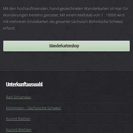
Mit den hochauflösenden, hand-gezeichneten Wanderkarten ist man für
Wanderungen bestens gerüstet. Mit einem Maßstab von 1 : 10000 wird
mit mehreren Einzelkarten die gesamte Sächsisch-Böhmische Schweiz
erfasst.
Wanderkartenshop
Unterkunftauswahl
Bad Schandau
Königstein - Sächsische Schweiz
Kurort Rathen
Kurort Wehlen