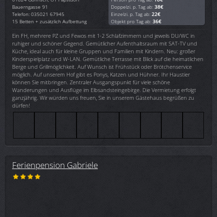
Bauerngasse 91
Doppelzi. p. Tag ab:
38€
Telefon: 035021 67945
Einzelzi. p. Tag ab:
22€
15 Betten + zusätzlich Aufbettung
Objekt pro Tag ab:
36€
Ein FH, mehrere PZ und Fewos mit 1-2 Schlafzimmern und jeweils DU/WC in
ruhiger und schöner Gegend. Gemütlicher Aufenthaltsraum mit SAT-TV und
Küche, ideal auch für kleine Gruppen und Familien mit Kindern. Neu: großer
Kinderspielplatz und W-LAN. Gemütliche Terrasse mit Blick auf die heimatlichen
Berge und Grillmöglichkeit. Auf Wunsch ist Frühstück oder Brötchenservice
möglich. Auf unserem Hof gibt es Ponys, Katzen und Hühner. Ihr Haustier
können Sie mitbringen. Zentraler Ausgangspunkt für viele schöne
Wanderungen und Ausflüge im Elbsandsteingebirge. Die Vermietung erfolgt
ganzjährig. Wir würden uns freuen, Sie in unserem Gästehaus begrüßen zu
dürfen!
Ferienpension Gabriele