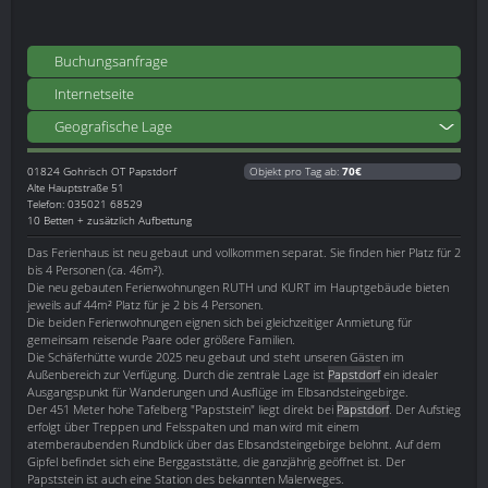
Buchungsanfrage
Internetseite
Geografische Lage
01824
Gohrisch OT Papstdorf
Objekt pro Tag ab:
70€
Alte Hauptstraße 51
Telefon: 035021 68529
10 Betten + zusätzlich Aufbettung
Das Ferienhaus ist neu gebaut und vollkommen separat. Sie finden hier Platz für 2
bis 4 Personen (ca. 46m²).
Die neu gebauten Ferienwohnungen RUTH und KURT im Hauptgebäude bieten
jeweils auf 44m² Platz für je 2 bis 4 Personen.
Die beiden Ferienwohnungen eignen sich bei gleichzeitiger Anmietung für
gemeinsam reisende Paare oder größere Familien.
Die Schäferhütte wurde 2025 neu gebaut und steht unseren Gästen im
Außenbereich zur Verfügung. Durch die zentrale Lage ist
Papstdorf
ein idealer
Ausgangspunkt für Wanderungen und Ausflüge im Elbsandsteingebirge.
Der 451 Meter hohe Tafelberg "Papststein" liegt direkt bei
Papstdorf
. Der Aufstieg
erfolgt über Treppen und Felsspalten und man wird mit einem
atemberaubenden Rundblick über das Elbsandsteingebirge belohnt. Auf dem
Gipfel befindet sich eine Berggaststätte, die ganzjährig geöffnet ist. Der
Papststein ist auch eine Station des bekannten Malerweges.