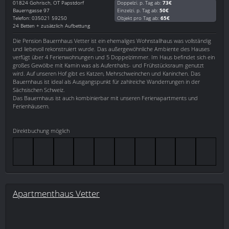
01824
Gohrisch, OT Papstdorf
Doppelzi. p. Tag ab:
73€
Bauerngasse 97
Einzelzi. p. Tag ab:
50€
Telefon: 035021 59250
Objekt pro Tag ab:
65€
24 Betten + zusätzlich Aufbettung
Die Pension Bauernhaus Vetter ist ein ehemaliges Wohnstallhaus was vollständig
und liebevoll rekonstruiert wurde. Das außergewöhnliche Ambiente des Hauses
verfügt über 4 Ferienwohnungen und 5 Doppelzimmer. Im Haus befindet sich ein
großes Gewölbe mit Kamin was als Aufenthalts- und Frühstücksraum genutzt
wird. Auf unseren Hof gibt es Katzen, Mehrschweinchen und Kaninchen. Das
Bauernhaus ist ideal als Ausgangspunkt für zahlreiche Wanderrungen in der
Sächsischen Schweiz.
Das Bauernhaus ist auch kombinierbar mit unseren Ferienapartments und
Ferienhäusern.
Direktbuchung möglich
Apartmenthaus Vetter