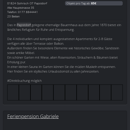
01824
Gohrisch OT Papstdorf
Objekt pro Tag ab:
85€
Alte Hauptstrasse 35
Telefon: 0177 8844441
23 Betten
Das in
Papstdorf
gelegene ehemalige Bauernhaus aus dem Jahre 1870 bietet ein
ländliches Refugium für Ruhe und Entspannung.
Die 4 individuellen und komplett ausgestatteten Apartments für 2-8 Gäste
verfügen alle über Terrasse oder Balkon.
Außerdem finden Sie besondere Elemente wie historisches Gewölbe, Sandstein
sowie antike Möbel.
Ein schöner Garten mit Wiese, alten Rosensorten, Sträuchern & Bäumen bietet
Erholung pur.
In einer kleinen Sauna im Garten können Sie die müden Muskeln entspannen.
Hier finden Sie ein idyllisches Urlaubsdomizil zu allen Jahreszeiten.
#Direktbuchung möglich
Ferienpension Gabriele