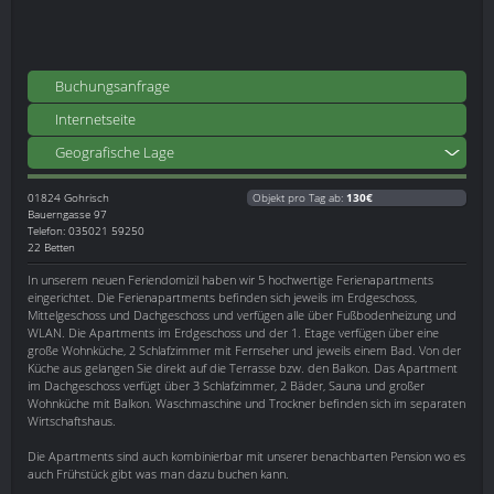
Buchungsanfrage
Internetseite
Geografische Lage
01824
Gohrisch
Objekt pro Tag ab:
130€
Bauerngasse 97
Telefon: 035021 59250
22 Betten
In unserem neuen Feriendomizil haben wir 5 hochwertige Ferienapartments
eingerichtet. Die Ferienapartments befinden sich jeweils im Erdgeschoss,
Mittelgeschoss und Dachgeschoss und verfügen alle über Fußbodenheizung und
WLAN. Die Apartments im Erdgeschoss und der 1. Etage verfügen über eine
große Wohnküche, 2 Schlafzimmer mit Fernseher und jeweils einem Bad. Von der
Küche aus gelangen Sie direkt auf die Terrasse bzw. den Balkon. Das Apartment
im Dachgeschoss verfügt über 3 Schlafzimmer, 2 Bäder, Sauna und großer
Wohnküche mit Balkon. Waschmaschine und Trockner befinden sich im separaten
Wirtschaftshaus.
Die Apartments sind auch kombinierbar mit unserer benachbarten Pension wo es
auch Frühstück gibt was man dazu buchen kann.