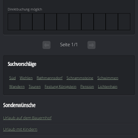
Direktbuchung möglich
Seite 1/1
Suchvorschläge
Süd
Wehlen
Rathmannsdorf
Schrammsteine
Schwimmen
Wandern
Touren
Festung Königstein
Pension
Lichtenhain
Sonderwünsche
Urlaub auf dem Bauernhof
Urlaub mit Kindern