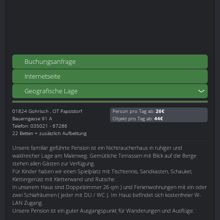
Buchungsanfrage
Internetseite
Geografische Lage
01824
Gohrisch , OT Papstdorf
Person pro Tag ab:
26€
Bauerngasse 91 A
Objekt pro Tag ab:
44€
Telefon: 035021 - 67286
22 Betten + zusätzlich Aufbettung
Unsere familiär geführte Pension ist ein Nichtraucherhaus in ruhiger und
waldreicher Lage am Malerweg. Gemütliche Terrassen mit Blick auf die Berge
stehen allen Gästen zur Verfügung.
Für Kinder haben wir einen Spielplatz mit Tischtennis, Sandkasten, Schaukel,
Klettergerüst mit Kletterwand und Rutsche.
In unserem Haus sind Doppelzimmer 26 qm ) und Ferienwohnungen mit ein oder
zwei Schlafräumen ( jeder mit DU / WC ). Im Haus befindet sich kostenfreier W-
LAN Zugang.
Unsere Pension ist ein guter Ausgangspunkt für Wanderungen und Ausflüge.