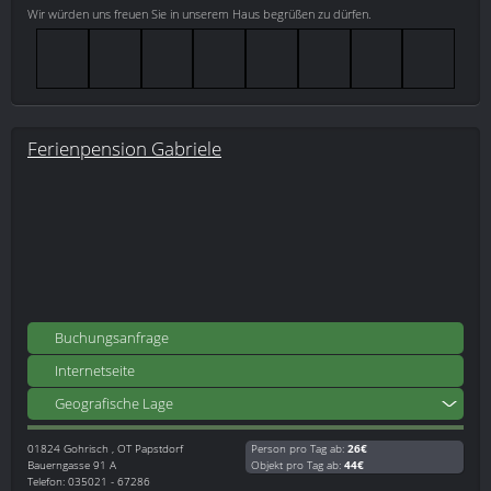
Wir würden uns freuen Sie in unserem Haus begrüßen zu dürfen.
Ferienpension Gabriele
Buchungsanfrage
Internetseite
Geografische Lage
01824
Gohrisch , OT Papstdorf
Person pro Tag ab:
26€
Bauerngasse 91 A
Objekt pro Tag ab:
44€
Telefon: 035021 - 67286