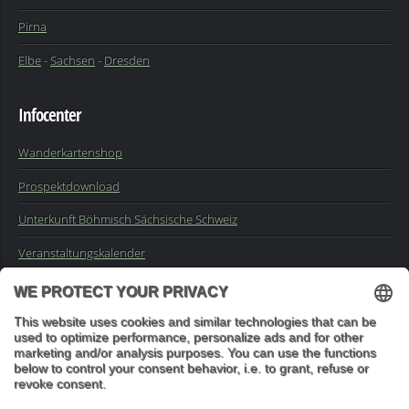
Pirna
Elbe
-
Sachsen
-
Dresden
Infocenter
Wanderkartenshop
Prospektdownload
Unterkunft Böhmisch Sächsische Schweiz
Veranstaltungskalender
Kontakt
Impressum
Buchungsanfrage