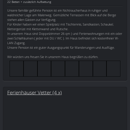
22 Betten + zusätzlich Aufbettung
Unsere familiär geführte Pension ist ein Nichtraucherhaus in ruhiger und
waldreicher Lage am Malerweg. Gemütliche Terrassen mit Blick auf die Berge
stehen allen Gästen zur Verfügung.
Für Kinder haben wir einen Spielplatz mit Tischtennis, Sandkasten, Schaukel,
Klettergerüst mit Kletterwand und Rutsche.
In unserem Haus sind Doppelzimmer 26 qm ) und Ferienwohnungen mit ein oder
zwei Schlafräumen ( jeder mit DU / WC ). Im Haus befindet sich kostenfreier W-
LAN Zugang.
Unsere Pension ist ein guter Ausgangspunkt für Wanderungen und Ausflüge.
Wir würden uns freuen Sie in unserem Haus begrüßen zu dürfen.
Ferienhäuser Vetter (4 x)