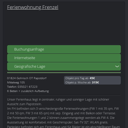
Ferienwohnung Frenzel
Buchungsanfrage
Internetseite
Geografische Lage
01824
Gohrisch OT Papstdorf
Objekt pro Tag ab:
45€
Mittelweg 105
Objekt p. Woche ab:
315€
Telefon: 035021 67223
6 Betten + zusätzlich Aufbettung
Unser Ferienhaus liegt in zentraler, ruhiger und sonniger Lage mit schöner
Aussicht zum Papststein.
Im FH befinden sich 3 verschiedengroße Ferienwohnungen (FW 1 mit 35 qm, FW
2 mit 50 qm, FW 3 mit 65 qm) mit sep. Eingang und mit Balkon oder Terrasse.
Die Ferienwohnungen 1 und 2 können zusammengelegt werden als FW 4. Die
Ausstattung ist komfortabel, mit Geschirrspüler, Sat-TV 32", WLAN gratis.
Parkplatz befindet sich am Ferienhaus und für Räder ist ein abschließbarer Raum