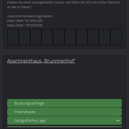
Erleben Sie einen unvergesslichen Urlaub und fühlen Sie sich vom ersten Moment
an wie zu Hause !
zusätzliche Kontaktmöglichkeiten:
Mobil: 0049 163 9081429
Mobil: 0049 178 9330190
Apartmenthaus „Brunnnenhof“
Buchungsanfrage
Internetseite
Geografische Lage