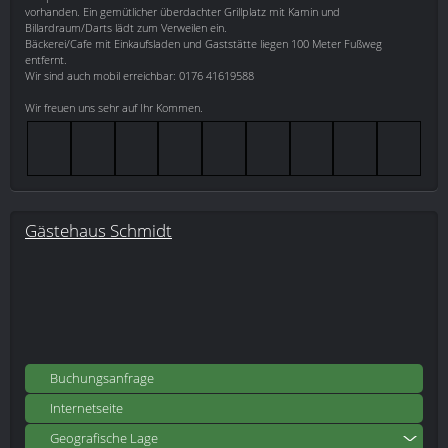
vorhanden. Ein gemütlicher überdachter Grillplatz mit Kamin und
Billardraum/Darts lädt zum Verweilen ein.
Bäckerei/Cafe mit Einkaufsladen und Gaststätte liegen 100 Meter Fußweg
entfernt.
Wir sind auch mobil erreichbar: 0176 41619588
Wir freuen uns sehr auf Ihr Kommen.
Gästehaus Schmidt
Buchungsanfrage
Internetseite
Geografische Lage