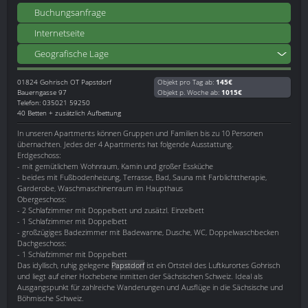
Buchungsanfrage
Internetseite
Geografische Lage
01824
Gohrisch OT Papstdorf
Objekt pro Tag ab:
145€
Bauerngasse 97
Objekt p. Woche ab:
1015€
Telefon: 035021 59250
40 Betten + zusätzlich Aufbettung
In unseren Apartments können Gruppen und Familien bis zu 10 Personen
übernachten. Jedes der 4 Apartments hat folgende Ausstattung.
Erdgeschoss:
- mit gemütlichem Wohnraum, Kamin und großer Essküche
- beides mit Fußbodenheizung, Terrasse, Bad, Sauna mit Farblichttherapie,
Garderobe, Waschmaschinenraum im Haupthaus
Obergeschoss:
- 2 Schlafzimmer mit Doppelbett und zusätzl. Einzelbett
- 1 Schlafzimmer mit Doppelbett
- großzügiges Badezimmer mit Badewanne, Dusche, WC, Doppelwaschbecken
Dachgeschoss:
- 1 Schlafzimmer mit Doppelbett
Das idyllisch, ruhig gelegene
Papstdorf
ist ein Ortsteil des Luftkurortes Gohrisch
und liegt auf einer Hochebene inmitten der Sächsischen Schweiz. Ideal als
Ausgangspunkt für zahlreiche Wanderungen und Ausflüge in die Sächsische und
Böhmische Schweiz.