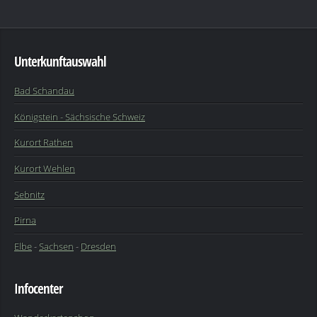
Unterkunftauswahl
Bad Schandau
Königstein - Sächsische Schweiz
Kurort Rathen
Kurort Wehlen
Sebnitz
Pirna
Elbe
-
Sachsen
-
Dresden
Infocenter