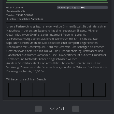
01847
Lohmen
Person pro Tag ab:
30€
Basteistraße 43a
Telefon: 03501 588161
4 Betten + zusätzlich Aufbettung
Unsere Ferienwohnung liegt nahe der weltberühmten Bastei. Sie befindet sich im
Haupthaus in der ersten Etage und hat einen separaten Eingang. Mit einer
Gesamtfläche von 90 m² ist sie für maximal 6 Personen geeignet.
Die Ferienwohnung besteht aus einem Wohnraum mit SAT-TV, Radio, zwei
separaten Schlafräumen mit Doppelbetten, einer komplett eingerichteten
Einbauküche mit Geschirrspüler, Herd mit Ceranfeld, und sonstigen elektrischen
Geräten sowie einem Bad mit Du/WC und Fußbodenheizung. Bettwäsche und
Handtücher auf Wunsch vorhanden. Eine PKW-Stellfläche ist auf dem Grundstück.
Fahrräder und Motoräder können eingeschlossen werden.
Auf dem Grundstück steht eine gemütliche, überdachte Sitzecke mit Grill zur
Verfügung. Zu mieten ist die Ferienwohnung von Mai bis Oktober. Der Preis für die
Endreinigung beträgt 15,00 Euro.
Wir freuen uns auf Ihren Besuch!
Seite 1/1