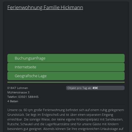
Ferienwohnung Familie Hickmann
Buchungsanfrage
Internetseite
Geografische Lage
01847
Lohmen
Objekt pro Tag ab:
45€
Mühlenstrasse 3
Telefon: 03501 588445
4 Betten
Unsere ca. 60 qm große Ferienwohnung befindet sich auf einem ruhig gelegenem
Grundstück. Sie liegt im Erdgeschoß und ist über einen separaten Eingang
erreichbar. Die sonnige Wiese, der kleine eigene Kinderspielplatz mit Sandkasten,
Rutsche, Schaukel und die Lagerfeuerstätte sind für unsere Gäste mit Kindern
besonders gut geeignet. Abends können Sie Ihre ereignisreichen Urlaubstage auf