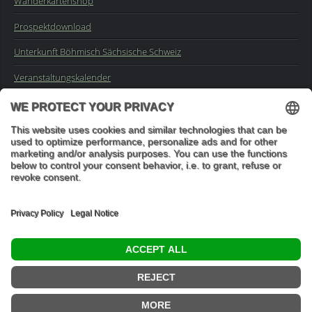
Wanderkartenshop
Prospektdownload
Unterkunft Böhmisch Sächsische Schweiz
Veranstaltungskalender
Kontakt
Impressum
Buchungsanfrage
Mail an die Redaktion
"In den Wäldern sind Dinge, über die nachzudenken man jahrelang
im Moos liegen könnte." (Franz Kafka)
© 2026 Ottmar Vetter,
Elbsandsteingebirge Verlag
- Alle Rechte vorbehalten.