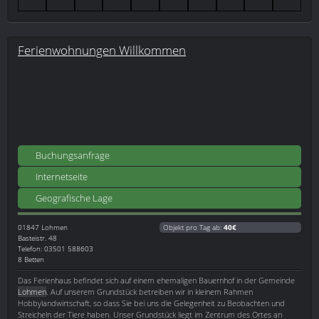
Ferienwohnungen Willkommen
Buchungsanfrage
Internetseite
Geografische Lage
01847
Lohmen
Objekt pro Tag ab:
40€
Basteistr. 48
Telefon: 03501 588603
8 Betten
Das Ferienhaus befindet sich auf einem ehemaligen Bauernhof in der Gemeinde
Lohmen
. Auf unserem Grundstück betreiben wir in kleinem Rahmen
Hobbylandwirtschaft, so dass Sie bei uns die Gelegenheit zu Beobachten und
Streicheln der Tiere haben. Unser Grundstück liegt im Zentrum des Ortes an