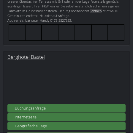
unserer überdachten Terrasse mit Grill oder an der Lagerfeuerstelle gemütlich
ausklingen lassen. Ihren PKW können Sie selbstverständlich auf einem eigenem
Parkplatz im Grundstück abstellen. Der Regionalbahnhof
Lohmen
ist etwa 10
Gehminuten entfernt. Haustier auf Anfrage.
Auch erreichbar unter Handy 0173-3527553.
Berghotel Bastei
Buchungsanfrage
Internetseite
Geografische Lage