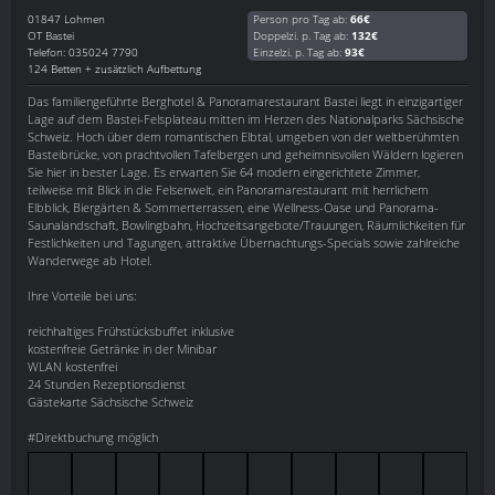
01847
Lohmen
Person pro Tag ab:
66€
OT Bastei
Doppelzi. p. Tag ab:
132€
Telefon: 035024 7790
Einzelzi. p. Tag ab:
93€
124 Betten + zusätzlich Aufbettung
Das familiengeführte Berghotel & Panoramarestaurant Bastei liegt in einzigartiger
Lage auf dem Bastei-Felsplateau mitten im Herzen des Nationalparks Sächsische
Schweiz. Hoch über dem romantischen Elbtal, umgeben von der weltberühmten
Basteibrücke, von prachtvollen Tafelbergen und geheimnisvollen Wäldern logieren
Sie hier in bester Lage. Es erwarten Sie 64 modern eingerichtete Zimmer,
teilweise mit Blick in die Felsenwelt, ein Panoramarestaurant mit herrlichem
Elbblick, Biergärten & Sommerterrassen, eine Wellness-Oase und Panorama-
Saunalandschaft, Bowlingbahn, Hochzeitsangebote/Trauungen, Räumlichkeiten für
Festlichkeiten und Tagungen, attraktive Übernachtungs-Specials sowie zahlreiche
Wanderwege ab Hotel.
Ihre Vorteile bei uns:
reichhaltiges Frühstücksbuffet inklusive
kostenfreie Getränke in der Minibar
WLAN kostenfrei
24 Stunden Rezeptionsdienst
Gästekarte Sächsische Schweiz
#Direktbuchung möglich