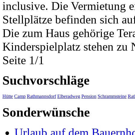
inclusive. Die Vermietung 
Stellplätze befinden sich a
Die zum Haus gehörige Tera
Kinderspielplatz stehen zu
Seite 1/1
Suchvorschläge
Hütte
Camp
Rathmannsdorf
Elberadweg
Pension
Schrammsteine
Rat
Sonderwünsche
Urlaub auf dem Bauernh