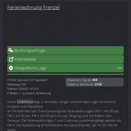
Ferienwohnung Frenzel
Buchungsanfrage
Internetseite
Geografische Lage
01824
Gohrisch OT Papstdorf
Objekt pro Tag ab:
45€
Mittelweg 105
Objekt p. Woche ab:
315€
Telefon: 035021 67223
6 Betten + zusätzlich Aufbettung
Unser
Ferienhaus
liegt in zentraler, ruhiger und sonniger Lage mit schöner
Aussicht zum Papststein.
Im FH befinden sich 3 verschiedengroße Ferienwohnungen (FW 1 mit 35 qm,
FW 2 mit 50 qm, FW 3 mit 65 qm) mit sep. Eingang und mit Balkon oder
Terrasse. Die Ferienwohnungen 1 und 2 können zusammengelegt werden als
FW 4. Die Ausstattung ist komfortabel, mit Geschirrspüler, Sat-TV 32", WLAN
gratis.