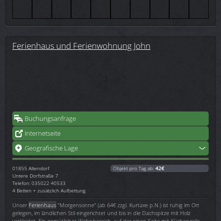
Ferienhaus und Ferienwohnung John
Buchungsanfrage
Internetseite
Geografische Lage
01855
Altendorf
Objekt pro Tag ab:
42€
Untere Dorfstraße 7
Telefon: 035022 40533
4 Betten + zusätzlich Aufbettung
Unser
Ferienhaus
"Morgensonne" (ab 64€ zzgl. Kurtaxe p.N.) ist ruhig im Ort
gelegen, im ländlichen Stil eingerichtet und bis in die Dachspitze mit Holz
verkleidet. Ein gemütlicher Wohnbereich, auf der einen Seite mit Küchenzeile