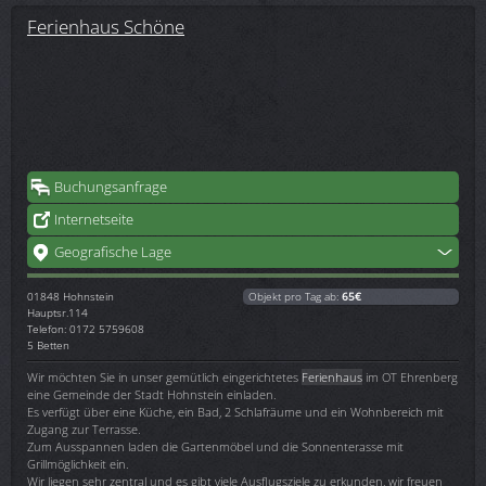
Ferienhaus Schöne
Buchungsanfrage
Internetseite
Geografische Lage
01848
Hohnstein
Objekt pro Tag ab:
65€
Hauptsr.114
Telefon: 0172 5759608
5 Betten
Wir möchten Sie in unser gemütlich eingerichtetes
Ferienhaus
im OT Ehrenberg
eine Gemeinde der Stadt Hohnstein einladen.
Es verfügt über eine Küche, ein Bad, 2 Schlafräume und ein Wohnbereich mit
Zugang zur Terrasse.
Zum Ausspannen laden die Gartenmöbel und die Sonnenterasse mit
Grillmöglichkeit ein.
Wir liegen sehr zentral und es gibt viele Ausflugsziele zu erkunden, wir freuen