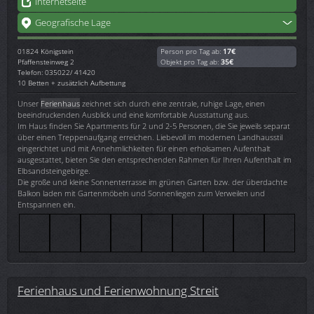
Internetseite
Geografische Lage
01824
Königstein
Person pro Tag ab:
17€
Pfaffensteinweg 2
Objekt pro Tag ab:
35€
Telefon: 035022/ 41420
10 Betten + zusätzlich Aufbettung
Unser
Ferienhaus
zeichnet sich durch eine zentrale, ruhige Lage, einen
beeindruckenden Ausblick und eine komfortable Ausstattung aus.
Im Haus finden Sie Apartments für 2 und 2-5 Personen, die Sie jeweils separat
über einen Treppenaufgang erreichen. Liebevoll im modernen Landhausstil
eingerichtet und mit Annehmlichkeiten für einen erholsamen Aufenthalt
ausgestattet, bieten Sie den entsprechenden Rahmen für Ihren Aufenthalt im
Elbsandsteingebirge.
Die große und kleine Sonnenterrasse im grünen Garten bzw. der überdachte
Balkon laden mit Gartenmöbeln und Sonnenliegen zum Verweilen und
Entspannen ein.
Ferienhaus und Ferienwohnung Streit