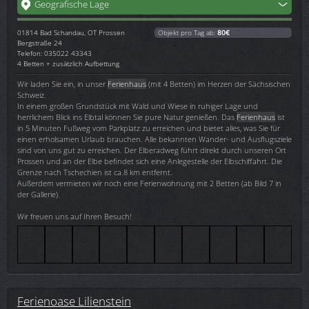
Geografische Lage
01814
Bad Schandau, OT Prossen
Objekt pro Tag ab:
80€
Bergstraße 24
Telefon: 035022 43343
4 Betten + zusätzlich Aufbettung
Wir laden Sie ein, in unser
Ferienhaus
(mit 4 Betten) im Herzen der Sächsischen
Schweiz.
In einem großen Grundstück mit Wald und Wiese in ruhiger Lage und
herrlichem Blick ins Elbtal können Sie pure Natur genießen. Das
Ferienhaus
ist
in 5 Minuten Fußweg vom Parkplatz zu erreichen und bietet alles, was Sie für
einen erholsamen Urlaub brauchen. Alle bekannten Wander- und Ausflugsziele
sind von uns gut zu erreichen. Der Elberadweg führt direkt durch unseren Ort
Prossen und an der Elbe befindet sich eine Anlegestelle der Elbschiffahrt. Die
Grenze nach Tschechien ist ca.8 km entfernt.
Außerdem vermieten wir noch eine Ferienwohnung mit 2 Betten (ab Bild 7 in
der Gallerie).
Wir freuen uns auf Ihren Besuch!
Ferienoase Lilienstein