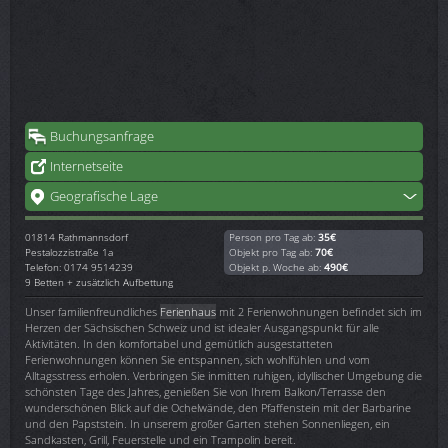
Buchungsanfrage
Internetseite
Geografische Lage
01814
Rathmannsdorf
Person pro Tag ab:
35€
Pestalozzistraße 1a
Objekt pro Tag ab:
70€
Telefon: 0174 9514239
Objekt p. Woche ab:
490€
9 Betten + zusätzlich Aufbettung
Unser familienfreundliches
Ferienhaus
mit 2 Ferienwohnungen befindet sich im
Herzen der Sächsischen Schweiz und ist idealer Ausgangspunkt für alle
Aktivitäten. In den komfortabel und gemütlich ausgestatteten
Ferienwohnungen können Sie entspannen, sich wohlfühlen und vom
Alltagsstress erholen. Verbringen Sie inmitten ruhigen, idyllischer Umgebung die
schönsten Tage des Jahres, genießen Sie von Ihrem Balkon/Terrasse den
wunderschönen Blick auf die Ochelwände, den Pfaffenstein mit der Barbarine
und den Papststein. In unserem großer Garten stehen Sonnenliegen, ein
Sandkasten, Grill, Feuerstelle und ein Trampolin bereit.