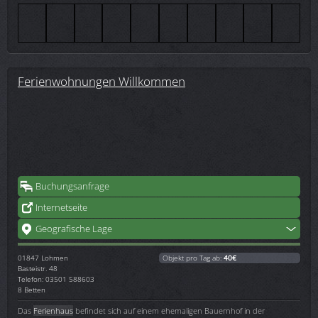
Ferienwohnungen Willkommen
Buchungsanfrage
Internetseite
Geografische Lage
01847
Lohmen
Objekt pro Tag ab:
40€
Basteistr. 48
Telefon: 03501 588603
8 Betten
Das
Ferienhaus
befindet sich auf einem ehemaligen Bauernhof in der