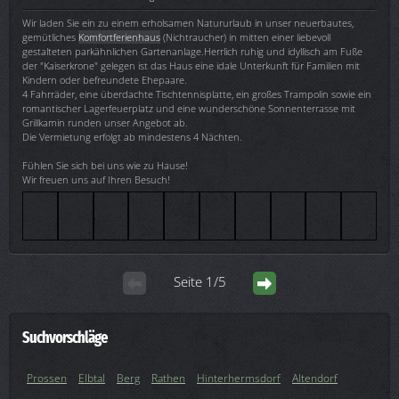
Wir laden Sie ein zu einem erholsamen Natururlaub in unser neuerbautes,
gemütliches
Komfortferienhaus
(Nichtraucher) in mitten einer liebevoll
gestalteten parkähnlichen Gartenanlage.Herrlich ruhig und idyllisch am Fuße
der "Kaiserkrone" gelegen ist das Haus eine idale Unterkunft für Familien mit
Kindern oder befreundete Ehepaare.
4 Fahrräder, eine überdachte Tischtennisplatte, ein großes Trampolin sowie ein
romantischer Lagerfeuerplatz und eine wunderschöne Sonnenterrasse mit
Grillkamin runden unser Angebot ab.
Die Vermietung erfolgt ab mindestens 4 Nächten.
Fühlen Sie sich bei uns wie zu Hause!
Wir freuen uns auf Ihren Besuch!
Seite 1/5
Suchvorschläge
Prossen
Elbtal
Berg
Rathen
Hinterhermsdorf
Altendorf