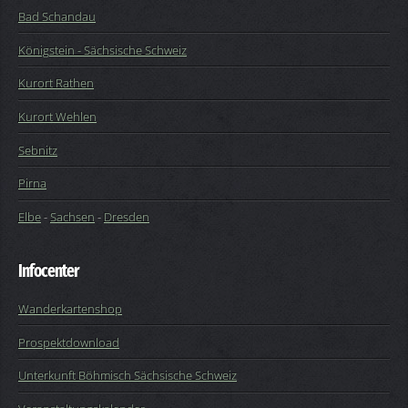
Bad Schandau
Königstein - Sächsische Schweiz
Kurort Rathen
Kurort Wehlen
Sebnitz
Pirna
Elbe
-
Sachsen
-
Dresden
Infocenter
Wanderkartenshop
Prospektdownload
Unterkunft Böhmisch Sächsische Schweiz