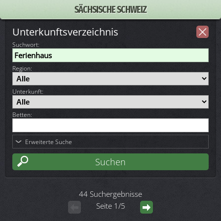
SÄCHSISCHE SCHWEIZ
Unterkunftsverzeichnis
Suchwort
:
Region:
Unterkunft:
Betten:
Erweiterte Suche
44 Suchergebnisse
Seite 1/5