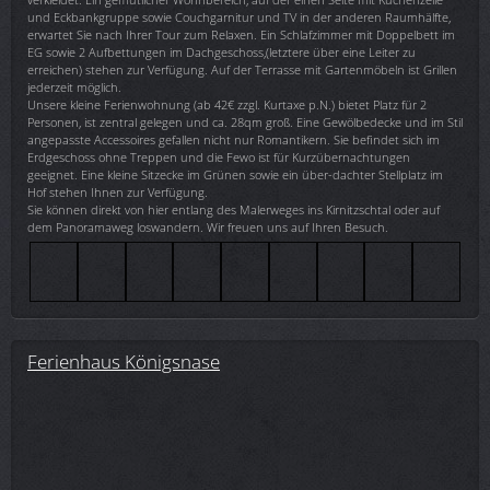
und Eckbankgruppe sowie Couchgarnitur und TV in der anderen Raumhälfte,
erwartet Sie nach Ihrer Tour zum Relaxen. Ein Schlafzimmer mit Doppelbett im
EG sowie 2 Aufbettungen im Dachgeschoss,(letztere über eine Leiter zu
erreichen) stehen zur Verfügung. Auf der Terrasse mit Gartenmöbeln ist Grillen
jederzeit möglich.
Unsere kleine Ferienwohnung (ab 42€ zzgl. Kurtaxe p.N.) bietet Platz für 2
Personen, ist zentral gelegen und ca. 28qm groß. Eine Gewölbedecke und im Stil
angepasste Accessoires gefallen nicht nur Romantikern. Sie befindet sich im
Erdgeschoss ohne Treppen und die Fewo ist für Kurzübernachtungen
geeignet. Eine kleine Sitzecke im Grünen sowie ein über-dachter Stellplatz im
Hof stehen Ihnen zur Verfügung.
Sie können direkt von hier entlang des Malerweges ins Kirnitzschtal oder auf
dem Panoramaweg loswandern. Wir freuen uns auf Ihren Besuch.
Ferienhaus Königsnase