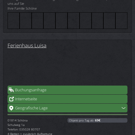
uns auf Sie
Ihre Familie Schöne
Ferienhaus Luisa
Buchungsanfrage
Internetseite
Geografische Lage
01814
Schöna
Objekt pro Tag ab:
69€
Schulweg 1a
Telefon: 035028 80707
4 Betten + zusätzlich Aufbettung