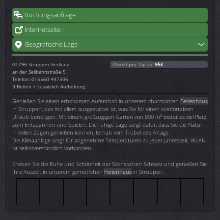
Buchungsanfrage
Internetseite
Geografische Lage
01796
Struppen-Siedlung
Objekt pro Tag ab:
95€
an der Seilbahnstraße 5
Telefon: 015560 497506
3 Betten + zusätzlich Aufbettung
Genießen Sie einen erholsamen Aufenthalt in unserem charmanten
Ferienhaus
in Struppen, das mit allem ausgestattet ist, was Sie für einen komfortablen
Urlaub benötigen. Mit einem großzügigen Garten von 800 m² bietet es viel Platz
zum Entspannen und Spielen. Die ruhige Lage sorgt dafür, dass Sie die Natur
in vollen Zügen genießen können, fernab vom Trubel des Alltags.
Die Klimaanlage sorgt für angenehme Temperaturen zu jeder Jahreszeit. WLAN
ist selbstverständlich vorhanden.
Erleben Sie die Ruhe und Schönheit der Sächsischen Schweiz und genießen Sie
Ihre Auszeit in unserem gemütlichen
Ferienhaus
in Struppen.