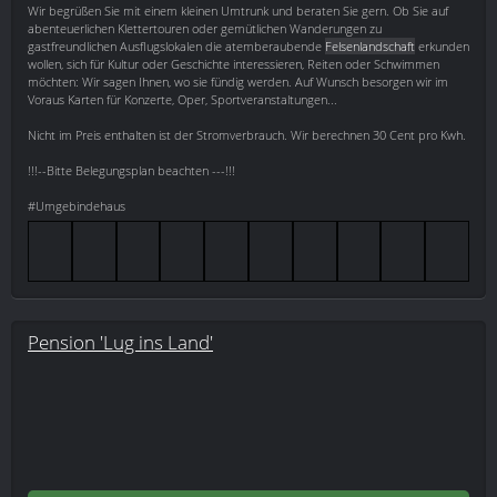
Wir begrüßen Sie mit einem kleinen Umtrunk und beraten Sie gern. Ob Sie auf
abenteuerlichen Klettertouren oder gemütlichen Wanderungen zu
gastfreundlichen Ausflugslokalen die atemberaubende
Felsenlandschaft
erkunden
wollen, sich für Kultur oder Geschichte interessieren, Reiten oder Schwimmen
möchten: Wir sagen Ihnen, wo sie fündig werden. Auf Wunsch besorgen wir im
Voraus Karten für Konzerte, Oper, Sportveranstaltungen...
Nicht im Preis enthalten ist der Stromverbrauch. Wir berechnen 30 Cent pro Kwh.
!!!--Bitte Belegungsplan beachten ---!!!
#Umgebindehaus
Pension 'Lug ins Land'