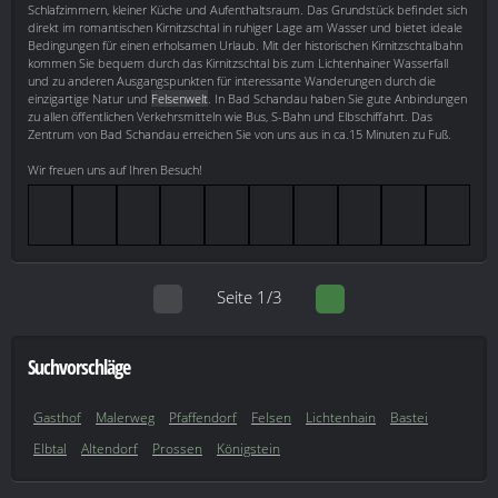
Schlafzimmern, kleiner Küche und Aufenthaltsraum. Das Grundstück befindet sich
direkt im romantischen Kirnitzschtal in ruhiger Lage am Wasser und bietet ideale
Bedingungen für einen erholsamen Urlaub. Mit der historischen Kirnitzschtalbahn
kommen Sie bequem durch das Kirnitzschtal bis zum Lichtenhainer Wasserfall
und zu anderen Ausgangspunkten für interessante Wanderungen durch die
einzigartige Natur und
Felsenwelt
. In Bad Schandau haben Sie gute Anbindungen
zu allen öffentlichen Verkehrsmitteln wie Bus, S-Bahn und Elbschiffahrt. Das
Zentrum von Bad Schandau erreichen Sie von uns aus in ca.15 Minuten zu Fuß.
Wir freuen uns auf Ihren Besuch!
Seite 1/3
Suchvorschläge
Gasthof
Malerweg
Pfaffendorf
Felsen
Lichtenhain
Bastei
Elbtal
Altendorf
Prossen
Königstein