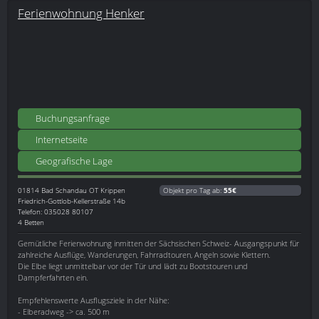
Ferienwohnung Henker
Buchungsanfrage
Internetseite
Geografische Lage
01814
Bad Schandau OT Krippen
Objekt pro Tag ab:
55€
Friedrich-Gottlob-Kellerstraße 14b
Telefon: 035028 80107
4 Betten
Gemütliche Ferienwohnung inmitten der Sächsischen Schweiz- Ausgangspunkt für
zahlreiche Ausflüge, Wanderungen, Fahrradtouren, Angeln sowie Klettern.
Die Elbe liegt unmittelbar vor der Tür und lädt zu Bootstouren und
Dampferfahrten ein.
Empfehlenswerte Ausflugsziele in der Nähe:
- Elberadweg -> ca. 500 m