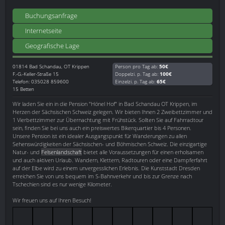
Buchungsanfrage
Internetseite
Geografische Lage
01814
Bad Schandau, OT Krippen
Person pro Tag ab:
50€
F.-G.-Keller-Straße 15
Doppelzi. p. Tag ab:
100€
Telefon: 035028 859600
Einzelzi. p. Tag ab:
65€
15 Betten
Wir laden Sie ein in die Pension "Hönel Hof" in Bad Schandau OT Krippen, im
Herzen der Sächsischen Schweiz gelegen. Wir bieten Ihnen 2 Zweibettzimmer und
1 Vierbettzimmer zur Übernachtung mit Frühstück. Sollten Sie auf Fahrradtour
sein, finden Sie bei uns auch ein preiswertes Bikerquartier bis 4 Personen.
Unsere Pension ist ein idealer Ausgangspunkt für Wanderungen zu allen
Sehenswürdigkeiten der Sächsischen- und Böhmischen Schweiz. Die einzigartige
Natur- und
Felsenlandschaft
bietet alle Voraussetzungen für einen erholsamen
und auch aktiven Urlaub. Wandern, Klettern, Radtouren oder eine Dampferfahrt
auf der Elbe wird zu einem unvergesslichen Erlebnis. Die Kunststadt Dresden
erreichen Sie von uns bequem im S-Bahnverkehr und bis zur Grenze nach
Tschechien sind es nur wenige Kilometer.
Wir freuen uns auf Ihren Besuch!