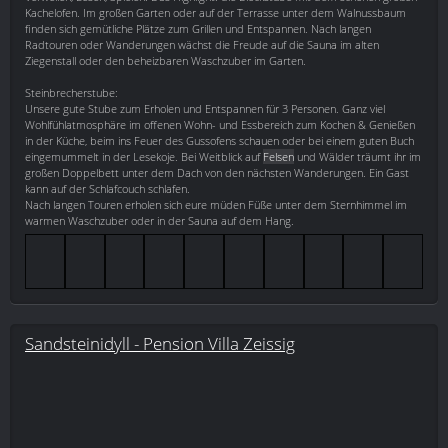
Kachelofen. Im großen Garten oder auf der Terrasse unter dem Walnussbaum
finden sich gemütliche Plätze zum Grillen und Entspannen. Nach langen
Radtouren oder Wanderungen wächst die Freude auf die Sauna im alten
Ziegenstall oder den beheizbaren Waschzuber im Garten.
Steinbrecherstube:
Unsere gute Stube zum Erholen und Entspannen für 3 Personen. Ganz viel
Wohlfühlatmosphäre im offenen Wohn- und Essbereich zum Kochen & Genießen
in der Küche, beim ins Feuer des Gussofens schauen oder bei einem guten Buch
eingemummelt in der Lesekoje. Bei Weitblick auf
Felsen
und Wälder träumt ihr im
großen Doppelbett unter dem Dach von den nächsten Wanderungen. Ein Gast
kann auf der Schlafcouch schlafen.
Nach langen Touren erholen sich eure müden Füße unter dem Sternhimmel im
warmen Waschzuber oder in der Sauna auf dem Hang.
Sandsteinidyll - Pension Villa Zeissig