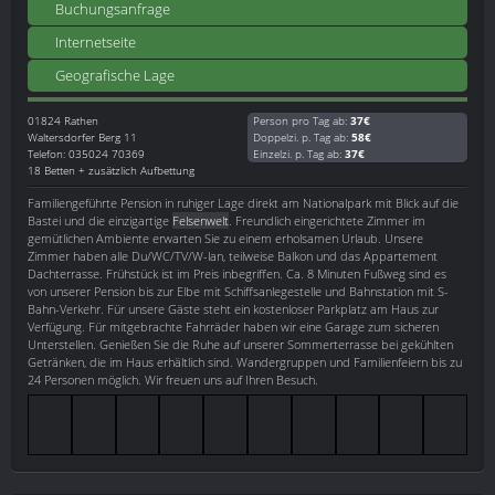
Buchungsanfrage
Internetseite
Geografische Lage
01824
Rathen
Person pro Tag ab:
37€
Waltersdorfer Berg 11
Doppelzi. p. Tag ab:
58€
Telefon: 035024 70369
Einzelzi. p. Tag ab:
37€
18 Betten + zusätzlich Aufbettung
Familiengeführte Pension in ruhiger Lage direkt am Nationalpark mit Blick auf die
Bastei und die einzigartige
Felsenwelt
. Freundlich eingerichtete Zimmer im
gemütlichen Ambiente erwarten Sie zu einem erholsamen Urlaub. Unsere
Zimmer haben alle Du/WC/TV/W-lan, teilweise Balkon und das Appartement
Dachterrasse. Frühstück ist im Preis inbegriffen. Ca. 8 Minuten Fußweg sind es
von unserer Pension bis zur Elbe mit Schiffsanlegestelle und Bahnstation mit S-
Bahn-Verkehr. Für unsere Gäste steht ein kostenloser Parkplatz am Haus zur
Verfügung. Für mitgebrachte Fahrräder haben wir eine Garage zum sicheren
Unterstellen. Genießen Sie die Ruhe auf unserer Sommerterrasse bei gekühlten
Getränken, die im Haus erhältlich sind. Wandergruppen und Familienfeiern bis zu
24 Personen möglich. Wir freuen uns auf Ihren Besuch.