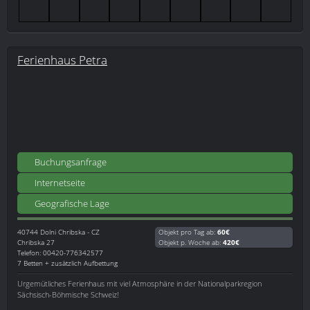
Ferienhaus Petra
Buchungsanfrage
Internetseite
Geografische Lage
40744
Dolni Chribska - CZ
Objekt pro Tag ab:
60€
Chribska 27
Objekt p. Woche ab:
420€
Telefon: 00420-776342577
7 Betten + zusätzlich Aufbettung
Urgemütliches Ferienhaus mit viel Atmosphäre in der Nationalparkregion
Sächsisch-Böhmische Schweiz!