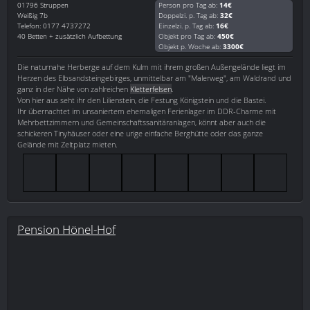
01796
Struppen
Person pro Tag ab:
14€
Weißig 7b
Doppelzi. p. Tag ab:
32€
Telefon: 0177 4737272
Einzelzi. p. Tag ab:
16€
40 Betten + zusätzlich Aufbettung
Objekt pro Tag ab:
450€
Objekt p. Woche ab:
3300€
Die naturnahe Herberge auf dem Kulm mit ihrem großen Außengelände liegt im
Herzen des Elbsandsteingebirges, unmittelbar am "Malerweg", am Waldrand und
ganz in der Nähe von zahlreichen
Kletterfelsen
.
Von hier aus seht ihr den Lilienstein, die Festung Königstein und die Bastei.
Ihr übernachtet im unsaniertem ehemaligen Ferienlager im DDR-Charme mit
Mehrbettzimmern und Gemeinschaftssanitäranlagen, könnt aber auch die
schickeren Tinyhäuser oder eine urige einfache Berghütte oder das ganze
Gelände mit Zeltplatz mieten.
Pension Hönel-Hof