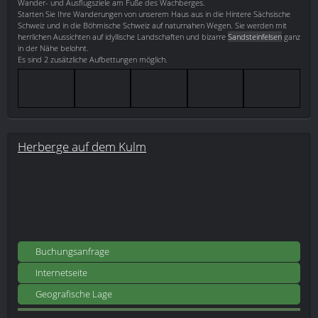
Wander- und Ausflugsziele am Fuße des Wachberges.
Starten Sie Ihre Wanderungen von unserem Haus aus in die Hintere Sächsische
Schweiz und in die Böhmische Schweiz auf naturnahen Wegen. Sie werden mit
herrlichen Aussichten auf idyllische Landschaften und bizarre
Sandsteinfelsen
ganz
in der Nähe belohnt.
Es sind 2 zusätzliche Aufbettungen möglich.
Herberge auf dem Kulm
Buchungsanfrage
Internetseite
Geografische Lage