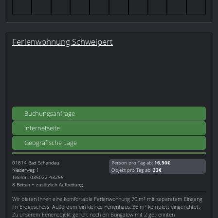
Ferienwohnung Schweipert
Buchungsanfrage
Internetseite
Geografische Lage
01814
Bad Schandau
Person pro Tag ab:
16,50€
Niederweg 1
Objekt pro Tag ab:
33€
Telefon: 035022 43255
8 Betten + zusätzlich Aufbettung
Wir bieten Ihnen eine komfortable Ferienwohnung 70 m² mit separatem Eingang
im Erdgeschoss. Außerdem ein kleines Ferienhaus, 36 m² komplett eingerichtet.
Zu unserem Ferienobjekt gehört noch ein Bungalow mit 2 getrennten