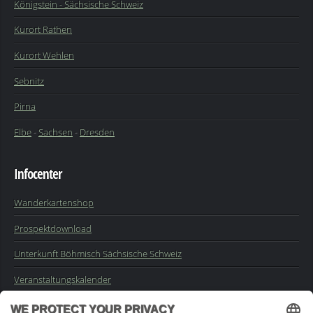
Königstein - Sächsische Schweiz
Kurort Rathen
Kurort Wehlen
Sebnitz
Pirna
Elbe
-
Sachsen
-
Dresden
Infocenter
Wanderkartenshop
Prospektdownload
Unterkunft Böhmisch Sächsische Schweiz
Veranstaltungskalender