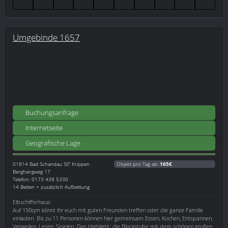
Umgebinde 1657
Buchungsanfrage
Internetseite
Geografische Lage
01814
Bad Schandau StT Krippen
Objekt pro Tag ab:
165€
Berghangweg 17
Telefon: 0173 438 5330
14 Betten + zusätzlich Aufbettung
Elbschifferhaus:
Auf 150qm könnt ihr euch mit guten Freunden treffen oder die ganze Familie
einladen. Bis zu 11 Personen können hier gemeinsam Essen, Kochen, Entspannen,
Verweilen, Lesen, Spielen. Das Highlight: die Blockstube mit dem schönen großen