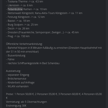
- Toskana-Therme -> ca. 4,5 km
- Lilienstein -> ca. 6 km
-
Felsenbühne
Rathen -> ca. 10 km
- Kletterwald Königstein; Kanu-Aktiv-Tours Königstein -> ca. 11 km
- Festung Königstein -> ca. 12 km
- Bastei -> ca. 18 km
- Burg Stolpen -> ca. 25 km
- Decin -> ca. 26 km
- Dresden (Frauenkirche, Semperoper, Zwinger...) -> ca. 45 km
- Prag -> ca. 150 km
Öffentliche Verkehrsanbindung:
- Bahnhof Krippen in 8 Minuten fußläufig zu erreichen (Dresden Hauptbahnhof mit
der S1 in 50 min erreichbar)
- Busverbindung
- Fähre
- nächste Schiffsanlegestelle in Bad Schandau
Ausstattung:
- separater Eingang
- Brötchenservice
- Kinderbett auf Anfrage
- WLAN vorhanden
Preise: 1 Person 50,00 €, 2 Personen 55,00 €, 3 Personen 60,00 €, 4 Personen 65,00
€
Vermietung: ab 5 Übernachtungen
Endreinigung 30€