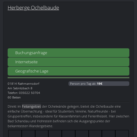
Herberge Ochelbaude
Buchungsanfrage
Internetseite
Geografische Lage
01814
Rathmannsdorf
Person pro Tag ab:
19€
Am Sebnitzbach 8
Telefon: 035022 50704
60 Betten
Direkt im
Felsengebiet
der Ochelwände gelegen, bietet die Ochelbaude eine
einfache Übernachtung - ideal für Studenten, Vereine, Naturfreunde - bei
Gruppentreffen, insbesondere für Klassenfahrten und Ferienfreizeit. Hier zwischen
Bad Schandau und Hohnstein befinden sich die Ausgangspunkte der
bekanntesten Wandergebiete.