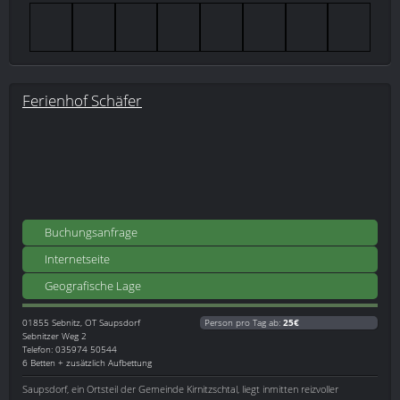
Ferienhof Schäfer
Buchungsanfrage
Internetseite
Geografische Lage
01855
Sebnitz, OT Saupsdorf
Person pro Tag ab:
25€
Sebnitzer Weg 2
Telefon: 035974 50544
6 Betten + zusätzlich Aufbettung
Saupsdorf, ein Ortsteil der Gemeinde Kirnitzschtal, liegt inmitten reizvoller