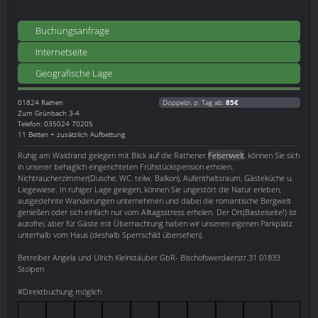
Buchungsanfrage
Internetseite
Geografische Lage
01824
Rathen
Doppelzi. p. Tag ab:
85€
Zum Grünbach 3-4
Telefon: 035024 70205
11 Betten + zusätzlich Aufbettung
Ruhig am Waldrand gelegen mit Blick auf die Rathener
Felsenwelt
, können Sie sich
in unserer behaglich eingerichteten Frühstückspension erholen.
Nichtraucherzimmer(Dusche, WC, teilw. Balkon), Aufenthaltsraum, Gästeküche u.
Liegewiese. In ruhiger Lage gelegen, können Sie ungestört die Natur erleben,
ausgedehnte Wanderungen unternehmen und dabei die romantische Bergwelt
genießen oder sich einfach nur vom Alltagsstress erholen. Der Ort(Basteiseite!) ist
autofrei, aber für Gäste mit Übernachtung haben wir unseren eigenen Parkplatz
unterhalb vom Haus (deshalb Sperrschild übersehen).
Betreiber Angela und Ulrich Kleinstäuber GbR- Bischofswerdaerstr.31 01833
Stolpen
#Direktbuchung möglich