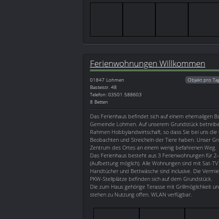
Ferienwohnungen Willkommen
01847
Lohmen
Objekt pro Ta
Basteistr. 48
Telefon: 03501 588603
8 Betten
Das Ferienhaus befindet sich auf einem ehemaligen Ba
Gemeinde Lohmen. Auf unserem Grundstück betreiben
Rahmen Hobbylandwirtschaft, so dass Sie bei uns die 
Beobachten und Streicheln der Tiere haben. Unser Gru
Zentrum des Ortes an einem wenig befahrenen Weg.
Das Ferienhaus besteht aus 3 Ferienwohnungen für 2
(Aufbettung möglich). Alle Wohnungen sind mit Sat-TV
Handtücher und Bettwäsche sind inclusive. Die Vermiet
PKW-Stellplätze befinden sich auf dem Grundstück.
Die zum Haus gehörige Terasse mit Grillmöglichkeit un
stehen zu Nutzung offen. WLAN verfügbar.