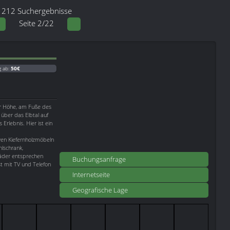
212 Suchergebnisse
Seite 2/22
g ab:
50€
der Höhe, am Fuße des
 über das Elbtal auf
 Erlebnis. Hier ist ein
ven Kiefernholzmöbeln
hlschrank,
Bäder entsprechen
Buchungsanfrage
t mit TV und Telefon
Internetseite
Geografische Lage