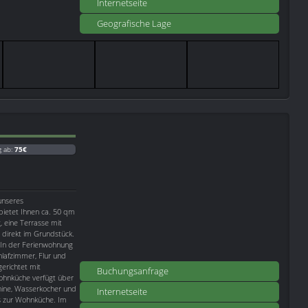
Internetseite
Geografische Lage
g ab:
75€
unseres
 bietet Ihnen ca. 50 qm
 eine Terrasse mit
w direkt im Grundstück.
 In der Ferienwohnung
lafzimmer, Flur und
erichtet mit
Buchungsanfrage
Wohnküche verfügt über
hine, Wasserkocher und
Internetseite
ls zur Wohnküche. Im