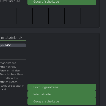
rkernmatrazen und
Geografische Lage
mmsteinblick
g ab:
160€
 war einst das
rno Hohlfeld.
4 Personen mit dem
as stilsichere Haus
 traditionellen
tatteten Küchen,
owie eingebettet in
Buchungsanfrage
trand.
Internetseite
Geografische Lage