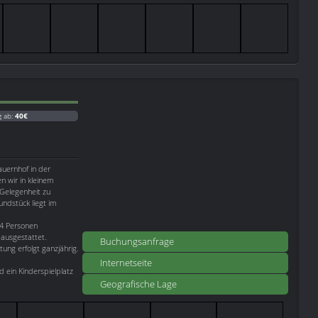
g ab:
40€
uernhof in der
 wir in kleinem
Gelegenheit zu
ndstück liegt im
-4 Personen
 ausgestattet.
Buchungsanfrage
ung erfolgt ganzjährig.
Internetseite
d ein Kinderspielplatz
Geografische Lage