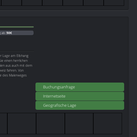
g ab:
50€
ner Lage am Elbhang
ie einen herrlichen
hlen aus auch mit dem
eiz fahren. Von
pe des Malerweges
Buchungsanfrage
Internetseite
Geografische Lage