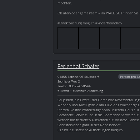
möchten.
Ob allein oder gemeinsam – im WALDGUT finden Sie Ih
#Direktbuchung möglich #kinderfreundlich
Ferienhof Schäfer
01855
Sebnitz, OT Saupsdorf
Person pro Ta
Sebnitzer Weg 2
Telefon: 035974 50544
6 Betten + zusätzlich Aufbettung
Saupsdorf, ein Ortsteil der Gemeinde Kirnitzschtal, liegt
Wander- und Ausflugsziele am Fuße des Wachberges.
Starten Sie Ihre Wanderungen von unserem Haus aus i
Sächsische Schweiz und in die Böhmische Schweiz auf
werden mit herrlichen Aussichten auf idyllische Landsc
Sandsteinfelsen ganz in der Nähe belohnt.
Es sind 2 zusätzliche Aufbettungen möglich.