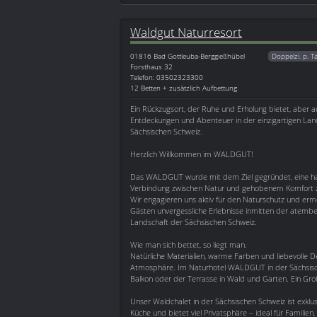
Waldgut Naturresort
01816
Bad Gottleuba-Berggießhübel
Doppelzi. p. T
Forsthaus 32
Telefon: 03502323300
12 Betten + zusätzlich Aufbettung
Ein Rückzugsort, der Ruhe und Erholung bietet, aber 
Entdeckungen und Abenteuer in der einzigartigen Lan
Sächsischen Schweiz.
Herzlich Willkommen im WALDGUT!
Das WALDGUT wurde mit dem Ziel gegründet, eine h
Verbindung zwischen Natur und gehobenem Komfort z
Wir engagieren uns aktiv für den Naturschutz und erm
Gästen unvergessliche Erlebnisse inmitten der atem
Landschaft der Sächsischen Schweiz.
Wie man sich bettet, so liegt man.
Natürliche Materialien, warme Farben und liebevolle 
Atmosphäre. Im Naturhotel WALDGUT in der Sächsisch
Balkon oder der Terrasse in Wald und Garten. Ein Gr
Unser Waldchalet in der Sächsischen Schweiz ist exkl
Küche und bietet viel Privatsphäre – ideal für Famili