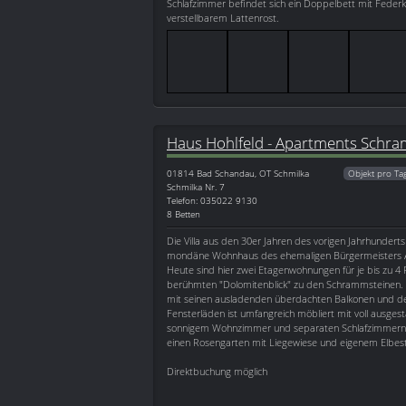
Schlafzimmer befindet sich ein Doppelbett mit Fede
verstellbarem Lattenrost.
Haus Hohlfeld - Apartments Schra
01814
Bad Schandau, OT Schmilka
Objekt pro Ta
Schmilka Nr. 7
Telefon: 035022 9130
8 Betten
Die Villa aus den 30er Jahren des vorigen Jahrhunderts
mondäne Wohnhaus des ehemaligen Bürgermeisters A
Heute sind hier zwei Etagenwohnungen für je bis zu 
berühmten "Dolomitenblick" zu den Schrammsteinen. D
mit seinen ausladenden überdachten Balkonen und den
Fensterläden ist umfangreich möbliert mit voll ausges
sonnigem Wohnzimmer und separaten Schlafzimmern s
einen Rosengarten mit Liegewiese und eigenem Elbes
Direktbuchung möglich