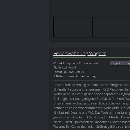
Ferienwohnung Wagner
01824
Königstein / OT Pfaffendorf
Objekt pro Ta
Pfaffensteinweg 4
Telefon: 035021 59800
2 Betten + zusätzlich Aufbettung
Unsere Ferienwohnung befindet sich im Erdgeschoss 
Einfamilienhauses und ist geeignet für 2 Personen. Sie
Wohnfläche und verfügt über einen separaten Eingang,
Grillmöglichkeit und genügend Stellfläche für Ihren Pk
Unsere Ferienwohnung ist eine Nichtraucherwohnung.
befinden sich ein Wohnzimmer mit Wohnküche, ein Sch
ein Bad mit Dusche und WC. Das Wohnzimmer ist eing
gemütlicher Sitzecke, mit Sat-TV und CD-Radio. Die 
einen E-Herd, Spülmaschine, Kühlschrank, Kaffeemasc
Toaster. Ein Küchentisch mit 4 Stühlen gehört ebenfal