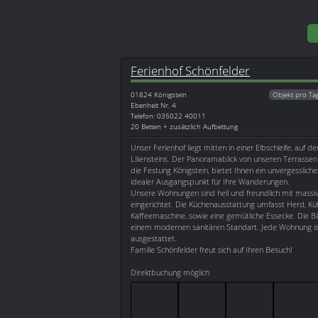
Ferienhof Schönfelder
01824
Königstein
Objekt pro Ta
Ebenheit Nr. 4
Telefon: 035022 40011
20 Betten + zusätzlich Aufbettung
Unser Ferienhof liegt mitten in einer Elbschleife, auf 
Liliensteins. Der Panoramablick von unseren Terrassen
die Festung Königstein, bietet Ihnen ein unvergessliches
idealer Ausgangspunkt für Ihre Wanderungen.
Unsere Wohnungen sind hell und freundlich mit massi
eingerichtet. Die Küchenausstattung umfasst Herd, Kü
Kaffeemaschine, sowie eine gemütliche Essecke. Die 
einem modernen sanitären Standart. Jede Wohnung is
ausgestattet.
Familie Schönfelder freut sich auf Ihren Besuch!
Direktbuchung möglich