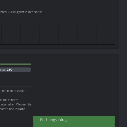
ren Rückzugsort in der Natur.
g ab:
25€
 inmitten reizvoller
n die Hintere
 naturnahen Wegen. Sie
haften und bizarre
Buchungsanfrage