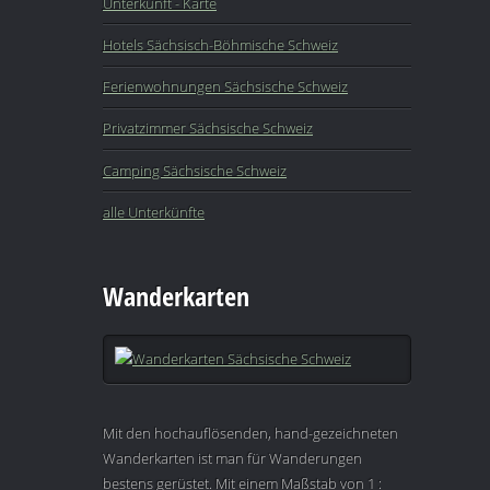
Unterkunft - Karte
Hotels Sächsisch-Böhmische Schweiz
Ferienwohnungen Sächsische Schweiz
Privatzimmer Sächsische Schweiz
Camping Sächsische Schweiz
alle Unterkünfte
Wanderkarten
Mit den hochauflösenden, hand-gezeichneten
Wanderkarten ist man für Wanderungen
bestens gerüstet. Mit einem Maßstab von 1 :