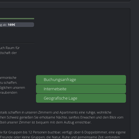
ag ab:
169€
auch Raum für
dschaft der
armonische
Buchungsanfrage
u schaffen.
öglichen unseren
Internetseite
beraubenden
Geografische Lage
Details schaffen in unseren Zimmern und Apartments eine ruhige, wohnliche
en Schweiz genießen Sie erholsame Nächte, sanftes Erwachen und den Blick vom
oßteil unserer Zimmer ist bequem mit dem Aufzug erreichbar.
usiv für Gruppen bis 12 Personen buchbar, verfügt über 6 Doppelzimmer, eine eigene
en, Freunde oder kleine Gruppen, die Natur, Ruhe und gemeinsame Zeit verbinden