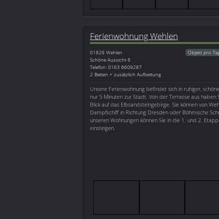
Ferienwohnung Wehlen
01829
Wehlen
Objekt pro Ta
Schöne Aussicht 6
Telefon: 0163 6609287
2 Betten + zusätzlich Aufbettung
Unsere Ferienwohnung befindet sich in ruhiger, schö
nur 5 Minuten zur Stadt. Von der Terrasse aus haben S
Blick auf das Elbsandsteingebirge. Sie können von We
Dampfschiff in Richtung Dresden oder Böhmische Schw
unseren Wohnungen können Sie in die 1. und 2. Etap
einsteigen.