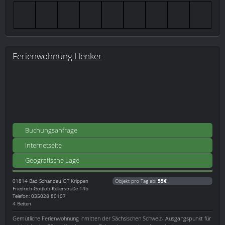
Ferienwohnung Henker
Buchungsanfrage
Internetseite
Geografische Lage
01814
Bad Schandau OT Krippen
Objekt pro Tag ab:
55€
Friedrich-Gottlob-Kellerstraße 14b
Telefon: 035028 80107
4 Betten
Gemütliche Ferienwohnung inmitten der Sächsischen Schweiz- Ausgangspunkt für