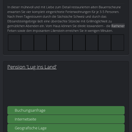
In dieser mühevoll und mit Liebe zum Detail restaurierten alten Bauernscheune
erwarten Sie vier komplett eingerichtete Ferienwohnungen für je 3-5 Personen.
Nach Ihren Tagestouren durch die Sächsische Schweiz und durch das
Elbsandsteingebirge lädt eine überdachte Sitzecke mit Grillmöglichkeit zu
gemütlichen Abenden ein. Vom Haus können Sie direkt loswandern - die
Rathener
Felsen sowie den imposanten Lilienstein erreichen Sie in wenigen Minuten.
Pension 'Lug ins Land'
Buchungsanfrage
Internetseite
Geografische Lage