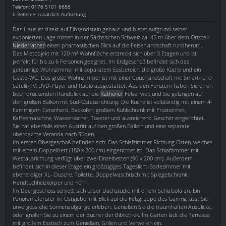
Telefon: 0176 5101 6688
6 Betten + zusätzlich Aufbettung
Das Haus ist direkt auf Elbsandstein gebaut und bietet aufgrund seiner
exponierten Lage mitten in der Sächsischen Schweiz ca. 45 m über dem Ortsteil
Niederrathen
einen phantastischen Blick auf die Felsenlandschaft rundherum.
Das Mietobjekt mit 120 m² Wohnfläche erstreckt sich über 3 Etagen und ist
perfekt für bis zu 6 Personen geeignet. Im Erdgeschoß befindet sich das
geräumige Wohnzimmer mit separatem Essbereich, die große Küche und ein
Gäste-WC. Das große Wohnzimmer ist mit einer Couchlandschaft mit Smart- und
Satelit-TV, DVD-Player und Radio ausgestattet. Aus den Fenstern haben Sie einen
beeindruckenden Rundblick auf die
Rathener
Felsenwelt und Sie gelangen auf
den großen Balkon mit Süd-Ostausrichtung. Die Küche ist vollständig mit einem 4-
flammigem Ceranherd, Backofen, großem Kühlschrank mit Frosteinheit,
Kaffeemaschine, Wasserkocher, Toaster und ausreichend Geschirr eingerichtet.
Sie hat ebenfalls einen Austritt auf den großen Balkon und eine separate
überdachte Veranda nach Süden.
Im ersten Obergeschoß befinden sich: Das Schlafzimmer Richtung Osten, welches
mit einem Doppelbett (180 x 200 cm) eingerichtet ist. Das Schlafzimmer mit
Westausrichtung verfügt über zwei Einzelbetten (90 x 200 cm). Außerdem
befindet sich in dieser Etage ein großzügiges Tageslicht-Badezimmer mit
ebenerdiger XL- Dusche, Toilette, Doppelwaschtisch mit Spiegelschrank,
Handtuchheizkörper und Föhn.
Im Dachgeschoss schließt sich unser Dachstudio mit einem Schlafsofa an. Ein
Panoramafenster im Ostgiebel mit Blick auf die Felsgruppe des Gamrig lässt Sie
unvergessliche Sonnenaufgänge erleben. Genießen Sie die traumhaften Ausblicke,
oder greifen Sie zu einem der Bücher der Bibliothek. Im Garten lädt die Terrasse
mit großem Esstisch zum Genießen, Grillen und Verweilen ein.