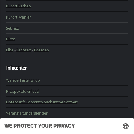
Kurort Rathen
Kurort Wehlen
Sebnitz
Pirna
Elbe
-
Sachsen
-
Dresden
Infocenter
Wanderkartenshop
Prospektdownload
Unterkunft Böhmisch Sächsische Schweiz
Veranstaltungskalender
Kontakt