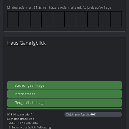
Mindestaufenthalt 5 Nächte - kürzere Aufenthalte mit Aufpreis auf Anfrage
Haus Gamrigblick
Buchungsanfrage
Internetseite
Geografische Lage
01814
Waltersdorf
Objekt pro Tag ab:
90€
Liliensteinstraße 39 c
Telefon: 0173 9065404
16 Betten + zusätzlich Aufbettung