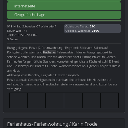
Internetseite
Geografische Lage
01814
Bad Schandau, OT Waltersdorf
Objekt pro Tag ab:
55€
Neuer Weg 14 i
Objekt p. Woche ab:
350€
Telefon: 035022/41369
3 Betten
Ruhig gelegene FeWo (2-Raumwohnung; 49qm) mit Blick vom Balkon auf
Königstein, Lilienstein und
Rathener
Felsengebiet. Idealer Ausgangspunkt für
schöne Wander- und Radtouren mit anschließender Grillmöglichkeit im Garten.
Kaminofen für gemütliche Stunden. Komplett eingerichtete Küche einschl. E-Herd
und Geschirrspüler. Bad mit Dusche/Wannekombination. Eigener Parkplatz direkt
am Haus.
Abholung vom Bahnhof, Flughafen Dresden möglich.
FeWo auch als Geschenkgutschein buchbar; kinderfreundlich; Haustiere auf
Anfrage; Bettwäsche und Handtücher stellen wir ausreichend und kostenlos zur
Verfügung.
Ferienhaus- Ferienwohnung / Karin Fröde