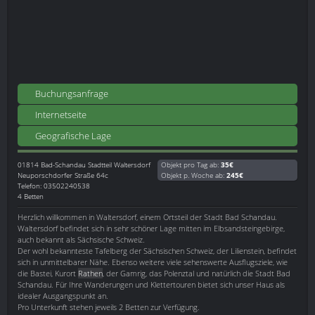
Buchungsanfrage
Internetseite
Geografische Lage
01814
Bad-Schandau Stadtteil Waltersdorf
Objekt pro Tag ab:
35€
Neuporschdorfer Straße 64c
Objekt p. Woche ab:
245€
Telefon: 03502240538
4 Betten
Herzlich willkommen in Waltersdorf, einem Ortsteil der Stadt Bad Schandau.
Waltersdorf befindet sich in sehr schöner Lage mitten im Elbsandsteingebirge,
auch bekannt als Sächsische Schweiz.
Der wohl bekannteste Tafelberg der Sächsischen Schweiz, der Lilienstein, befindet
sich in unmittelbarer Nähe. Ebenso weitere viele sehenswerte Ausflugsziele, wie
die Bastei, Kurort
Rathen
, der Gamrig, das Polenztal und natürlich die Stadt Bad
Schandau. Für Ihre Wanderungen und Klettertouren bietet sich unser Haus als
idealer Ausgangspunkt an.
Pro Unterkunft stehen jeweils 2 Betten zur Verfügung.