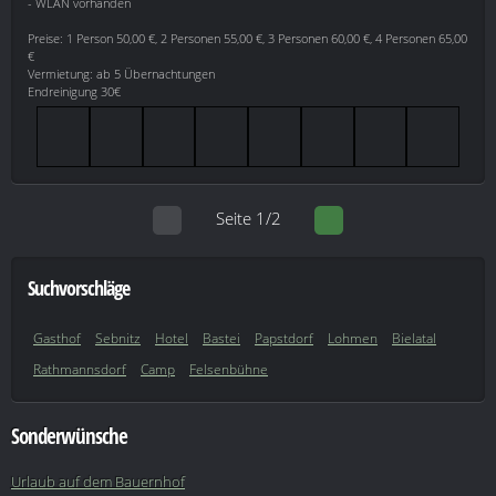
- WLAN vorhanden
Preise: 1 Person 50,00 €, 2 Personen 55,00 €, 3 Personen 60,00 €, 4 Personen 65,00
€
Vermietung: ab 5 Übernachtungen
Endreinigung 30€
Seite 1/2
Suchvorschläge
Gasthof
Sebnitz
Hotel
Bastei
Papstdorf
Lohmen
Bielatal
Rathmannsdorf
Camp
Felsenbühne
Sonderwünsche
Urlaub auf dem Bauernhof