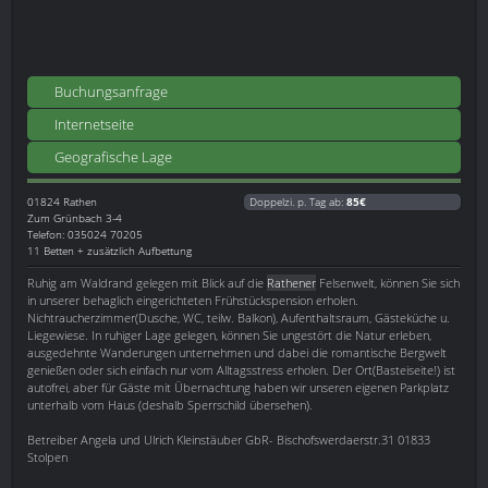
Buchungsanfrage
Internetseite
Geografische Lage
01824
Rathen
Doppelzi. p. Tag ab:
85€
Zum Grünbach 3-4
Telefon: 035024 70205
11 Betten + zusätzlich Aufbettung
Ruhig am Waldrand gelegen mit Blick auf die
Rathener
Felsenwelt, können Sie sich
in unserer behaglich eingerichteten Frühstückspension erholen.
Nichtraucherzimmer(Dusche, WC, teilw. Balkon), Aufenthaltsraum, Gästeküche u.
Liegewiese. In ruhiger Lage gelegen, können Sie ungestört die Natur erleben,
ausgedehnte Wanderungen unternehmen und dabei die romantische Bergwelt
genießen oder sich einfach nur vom Alltagsstress erholen. Der Ort(Basteiseite!) ist
autofrei, aber für Gäste mit Übernachtung haben wir unseren eigenen Parkplatz
unterhalb vom Haus (deshalb Sperrschild übersehen).
Betreiber Angela und Ulrich Kleinstäuber GbR- Bischofswerdaerstr.31 01833
Stolpen