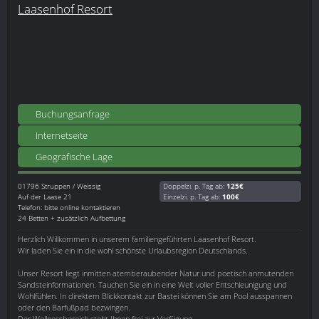
Laasenhof Resort
Buchungsanfrage
Internetseite
Geografische Lage
01796
Struppen / Weissig
Doppelzi. p. Tag ab:
125€
Auf der Laase 21
Einzelzi. p. Tag ab:
100€
Telefon: bitte online kontaktieren
24 Betten + zusätzlich Aufbettung
Herzlich Willkommen in unserem familiengeführten Laasenhof Resort.
Wir laden Sie ein in die wohl schönste Urlaubsregion Deutschlands.
Unser Resort liegt inmitten atemberaubender Natur und poetisch anmutenden
Sandsteinformationen. Tauchen Sie ein in eine Welt voller Entschleunigung und
Wohlfühlen. In direktem Blickkontakt zur Bastei können Sie am Pool ausspannen
oder den Barfußpad bezwingen.
Der Wellnessbereich steht Ihnen frei zur Verfügung.