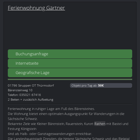
Ferienwohnung Gärtner
Buchungsanfrage
Internetseite
Geografische Lage
01796
Struppen OT Thürmsdorf
Objekt pro Tag ab:
50€
Bärensteinweg 10
Telefon: 035021 67416
2 Betten + zusätzlich Aufbettung
Ferienwohnung in ruhiger Lage am Fuß des Bärensteines.
Die Wohnung bietet einen optimalen Ausgangspunkt für Wanderungen in die
Sächsische Schweiz.
Bekannte Ziele wie Kleiner Bärenstein, Rauenstein, Kurort
Rathen
mit Bastei und
Festung Königstein
sind als Halb- oder Ganztageswanderungen erreichbar.
Die Landeshauptstadt Dresden, die hintere Sächsische Schweiz und das Bielatal