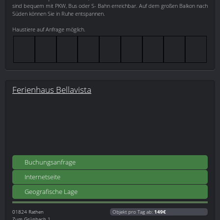
sind bequem mit PKW, Bus oder S- Bahn erreichbar. Auf dem großen Balkon nach
Süden können Sie in Ruhe entspannen.
Haustiere auf Anfrage möglich.
Ferienhaus Bellavista
Buchungsanfrage
Internetseite
Geografische Lage
01824
Rathen
Objekt pro Tag ab:
149€
Zum Grünbach 1