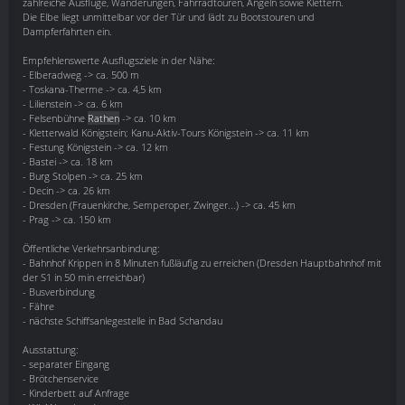
zahlreiche Ausflüge, Wanderungen, Fahrradtouren, Angeln sowie Klettern.
Die Elbe liegt unmittelbar vor der Tür und lädt zu Bootstouren und
Dampferfahrten ein.
Empfehlenswerte Ausflugsziele in der Nähe:
- Elberadweg -> ca. 500 m
- Toskana-Therme -> ca. 4,5 km
- Lilienstein -> ca. 6 km
- Felsenbühne
Rathen
-> ca. 10 km
- Kletterwald Königstein; Kanu-Aktiv-Tours Königstein -> ca. 11 km
- Festung Königstein -> ca. 12 km
- Bastei -> ca. 18 km
- Burg Stolpen -> ca. 25 km
- Decin -> ca. 26 km
- Dresden (Frauenkirche, Semperoper, Zwinger...) -> ca. 45 km
- Prag -> ca. 150 km
Öffentliche Verkehrsanbindung:
- Bahnhof Krippen in 8 Minuten fußläufig zu erreichen (Dresden Hauptbahnhof mit
der S1 in 50 min erreichbar)
- Busverbindung
- Fähre
- nächste Schiffsanlegestelle in Bad Schandau
Ausstattung:
- separater Eingang
- Brötchenservice
- Kinderbett auf Anfrage