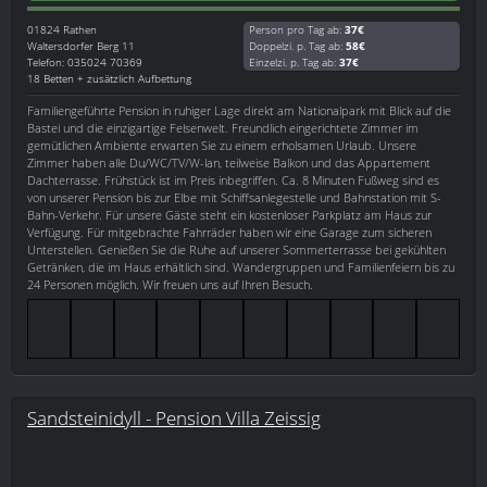
01824
Rathen
Person pro Tag ab:
37€
Waltersdorfer Berg 11
Doppelzi. p. Tag ab:
58€
Telefon: 035024 70369
Einzelzi. p. Tag ab:
37€
18 Betten + zusätzlich Aufbettung
Familiengeführte Pension in ruhiger Lage direkt am Nationalpark mit Blick auf die
Bastei und die einzigartige Felsenwelt. Freundlich eingerichtete Zimmer im
gemütlichen Ambiente erwarten Sie zu einem erholsamen Urlaub. Unsere
Zimmer haben alle Du/WC/TV/W-lan, teilweise Balkon und das Appartement
Dachterrasse. Frühstück ist im Preis inbegriffen. Ca. 8 Minuten Fußweg sind es
von unserer Pension bis zur Elbe mit Schiffsanlegestelle und Bahnstation mit S-
Bahn-Verkehr. Für unsere Gäste steht ein kostenloser Parkplatz am Haus zur
Verfügung. Für mitgebrachte Fahrräder haben wir eine Garage zum sicheren
Unterstellen. Genießen Sie die Ruhe auf unserer Sommerterrasse bei gekühlten
Getränken, die im Haus erhältlich sind. Wandergruppen und Familienfeiern bis zu
24 Personen möglich. Wir freuen uns auf Ihren Besuch.
Sandsteinidyll - Pension Villa Zeissig