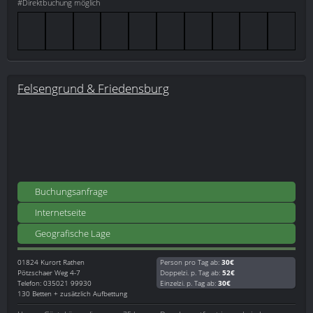
#Direktbuchung möglich
Felsengrund & Friedensburg
Buchungsanfrage
Internetseite
Geografische Lage
01824
Kurort Rathen
Person pro Tag ab:
30€
Pötzschaer Weg 4-7
Doppelzi. p. Tag ab:
52€
Telefon: 035021 99930
Einzelzi. p. Tag ab:
30€
130 Betten + zusätzlich Aufbettung