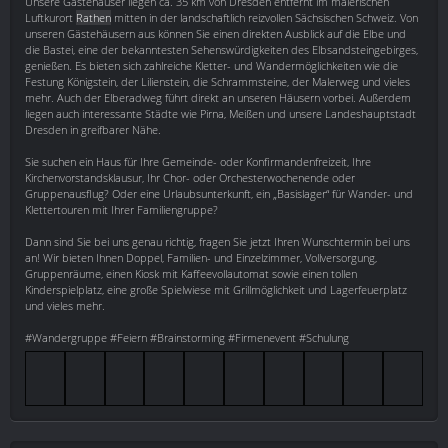
Unsere Gästehäuser liegen ca. 35 km von Dresden entfernt im malerischen
Luftkurort
Rathen
mitten in der landschaftlich reizvollen Sächsischen Schweiz. Von
unseren Gästehäusern aus können Sie einen direkten Ausblick auf die Elbe und
die Bastei, eine der bekanntesten Sehenswürdigkeiten des Elbsandsteingebirges,
genießen. Es bieten sich zahlreiche Kletter- und Wandermöglichkeiten wie die
Festung Königstein, der Lilienstein, die Schrammsteine, der Malerweg und vieles
mehr. Auch der Elberadweg führt direkt an unseren Häusern vorbei. Außerdem
liegen auch interessante Städte wie Pirna, Meißen und unsere Landeshauptstadt
Dresden in greifbarer Nähe.
Sie suchen ein Haus für Ihre Gemeinde- oder Konfirmandenfreizeit, Ihre
Kirchenvorstandsklausur, Ihr Chor- oder Orchesterwochenende oder
Gruppenausflug? Oder eine Urlaubsunterkunft, ein „Basislager“ für Wander- und
Klettertouren mit Ihrer Familiengruppe?
Dann sind Sie bei uns genau richtig, fragen Sie jetzt Ihren Wunschtermin bei uns
an! Wir bieten Ihnen Doppel, Familien- und Einzelzimmer, Vollversorgung,
Gruppenräume, einen Kiosk mit Kaffeevollautomat sowie einen tollen
Kinderspielplatz, eine große Spielwiese mit Grillmöglichkeit und Lagerfeuerplatz
und vieles mehr.
#Wandergruppe #Feiern #Brainstorming #Firmenevent #Schulung