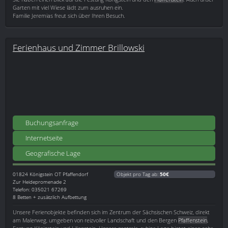
Garten mit viel Wiese lädt zum ausruhen ein.
Familie Jeremias freut sich über Ihren Besuch.
Ferienhaus und Zimmer Brillowski
Buchungsanfrage
Internetseite
Geografische Lage
01824
Königstein OT Pfaffendorf
Objekt pro Tag ab:
50€
Zur Heidepromenade 2
Telefon: 035021 67269
8 Betten + zusätzlich Aufbettung
Unsere Ferienobjekte befinden sich im Zentrum der Sächsischen Schweiz, direkt
am Malerweg, umgeben von reizvoller Landschaft und den Bergen
Pfaffenstein
,