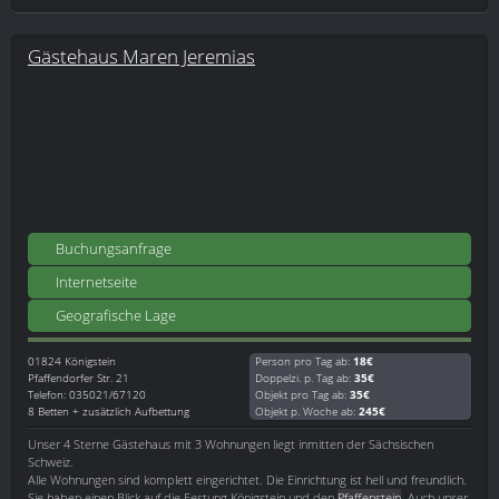
Gästehaus Maren Jeremias
Buchungsanfrage
Internetseite
Geografische Lage
01824
Königstein
Person pro Tag ab:
18€
Pfaffendorfer Str. 21
Doppelzi. p. Tag ab:
35€
Telefon: 035021/67120
Objekt pro Tag ab:
35€
8 Betten + zusätzlich Aufbettung
Objekt p. Woche ab:
245€
Unser 4 Sterne Gästehaus mit 3 Wohnungen liegt inmitten der Sächsischen
Schweiz.
Alle Wohnungen sind komplett eingerichtet. Die Einrichtung ist hell und freundlich.
Sie haben einen Blick auf die Festung Königstein und den
Pfaffenstein
. Auch unser