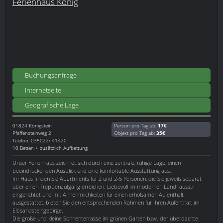
Ferienhaus König
Buchungsanfrage
Internetseite
Geografische Lage
01824
Königstein
Person pro Tag ab:
17€
Pfaffensteinweg 2
Objekt pro Tag ab:
35€
Telefon: 035022/ 41420
10 Betten + zusätzlich Aufbettung
Unser Ferienhaus zeichnet sich durch eine zentrale, ruhige Lage, einen
beeindruckenden Ausblick und eine komfortable Ausstattung aus.
Im Haus finden Sie Apartments für 2 und 2-5 Personen, die Sie jeweils separat
über einen Treppenaufgang erreichen. Liebevoll im modernen Landhausstil
eingerichtet und mit Annehmlichkeiten für einen erholsamen Aufenthalt
ausgestattet, bieten Sie den entsprechenden Rahmen für Ihren Aufenthalt im
Elbsandsteingebirge.
Die große und kleine Sonnenterrasse im grünen Garten bzw. der überdachte