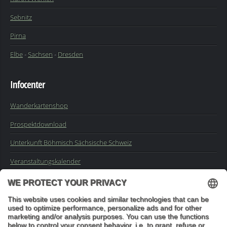
Sebnitz
Pirna
Elbe
-
Sachsen
-
Dresden
Infocenter
Wanderkartenshop
Prospektdownload
Unterkunft Böhmisch Sächsische Schweiz
Veranstaltungskalender
Kontakt
Impressum