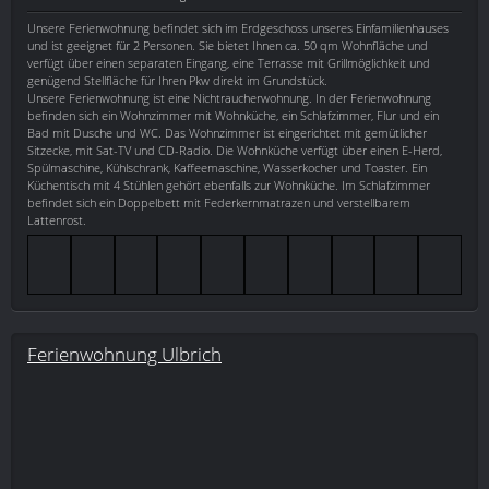
Unsere Ferienwohnung befindet sich im Erdgeschoss unseres Einfamilienhauses
und ist geeignet für 2 Personen. Sie bietet Ihnen ca. 50 qm Wohnfläche und
verfügt über einen separaten Eingang, eine Terrasse mit Grillmöglichkeit und
genügend Stellfläche für Ihren Pkw direkt im Grundstück.
Unsere Ferienwohnung ist eine Nichtraucherwohnung. In der Ferienwohnung
befinden sich ein Wohnzimmer mit Wohnküche, ein Schlafzimmer, Flur und ein
Bad mit Dusche und WC. Das Wohnzimmer ist eingerichtet mit gemütlicher
Sitzecke, mit Sat-TV und CD-Radio. Die Wohnküche verfügt über einen E-Herd,
Spülmaschine, Kühlschrank, Kaffeemaschine, Wasserkocher und Toaster. Ein
Küchentisch mit 4 Stühlen gehört ebenfalls zur Wohnküche. Im Schlafzimmer
befindet sich ein Doppelbett mit Federkernmatrazen und verstellbarem
Lattenrost.
Ferienwohnung Ulbrich