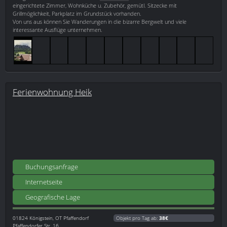
eingerichtete Zimmer, Wohnküche u. Zubehör, gemütl. Sitzecke mit
Grillmöglichkeit, Parkplatz im Grundstück vorhanden.
Von uns aus können Sie Wanderungen in die bizarre Bergwelt und viele
interessante Ausflüge unternehmen.
Ferienwohnung Heik
Buchungsanfrage
Internetseite
Geografische Lage
01824
Königstein, OT Pfaffendorf
Objekt pro Tag ab:
38€
Pfaffendorfer Str. 16