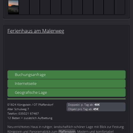
Ferienhaus am Malerweg
Buchungsanfrage
Internetseite
Geografische Lage
01824
Königstein / OT Pfaffendorf
Doppelzi. p. Tag ab:
40€
Alter Schulweg 7
Objekt pro Tag ab:
45€
Telefon: 035021 67467
12 Betten + zusätzlich Aufbettung
Neu errichtetes Haus in ruhiger, landschaftlich schöner Lage mit Blick zur Festung
Königstein und Panoramablick zum
Pfaffenstein
. Modern und komfortabel