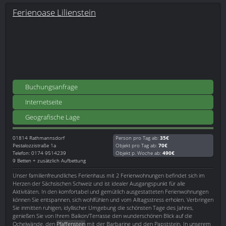
Ferienoase Lilienstein
Buchungsanfrage
Internetseite
Geografische Lage
01814
Rathmannsdorf
Person pro Tag ab:
35€
Pestalozzistraße 1a
Objekt pro Tag ab:
70€
Telefon: 0174 9514239
Objekt p. Woche ab:
490€
9 Betten + zusätzlich Aufbettung
Unser familienfreundliches Ferienhaus mit 2 Ferienwohnungen befindet sich im
Herzen der Sächsischen Schweiz und ist idealer Ausgangspunkt für alle
Aktivitäten. In den komfortabel und gemütlich ausgestatteten Ferienwohnungen
können Sie entspannen, sich wohlfühlen und vom Alltagsstress erholen. Verbringen
Sie inmitten ruhigen, idyllischer Umgebung die schönsten Tage des Jahres,
genießen Sie von Ihrem Balkon/Terrasse den wunderschönen Blick auf die
Ochelwände, den
Pfaffenstein
mit der Barbarine und den Papststein. In unserem