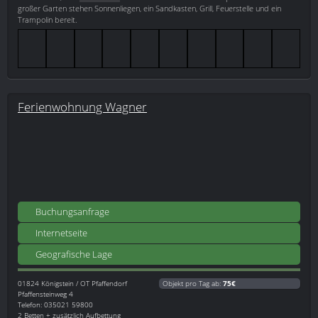
großer Garten stehen Sonnenliegen, ein Sandkasten, Grill, Feuerstelle und ein
Trampolin bereit.
Ferienwohnung Wagner
Buchungsanfrage
Internetseite
Geografische Lage
01824
Königstein / OT Pfaffendorf
Objekt pro Tag ab:
75€
Pfaffensteinweg 4
Telefon: 035021 59800
2 Betten + zusätzlich Aufbettung