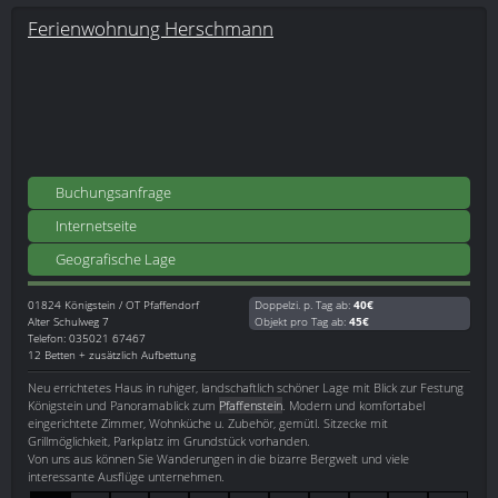
Ferienwohnung Herschmann
Buchungsanfrage
Internetseite
Geografische Lage
01824
Königstein / OT Pfaffendorf
Doppelzi. p. Tag ab:
40€
Alter Schulweg 7
Objekt pro Tag ab:
45€
Telefon: 035021 67467
12 Betten + zusätzlich Aufbettung
Neu errichtetes Haus in ruhiger, landschaftlich schöner Lage mit Blick zur Festung
Königstein und Panoramablick zum
Pfaffenstein
. Modern und komfortabel
eingerichtete Zimmer, Wohnküche u. Zubehör, gemütl. Sitzecke mit
Grillmöglichkeit, Parkplatz im Grundstück vorhanden.
Von uns aus können Sie Wanderungen in die bizarre Bergwelt und viele
interessante Ausflüge unternehmen.