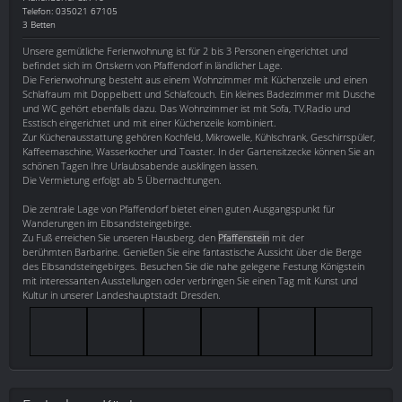
Telefon: 035021 67105
3 Betten
Unsere gemütliche Ferienwohnung ist für 2 bis 3 Personen eingerichtet und
befindet sich im Ortskern von Pfaffendorf in ländlicher Lage.
Die Ferienwohnung besteht aus einem Wohnzimmer mit Küchenzeile und einen
Schlafraum mit Doppelbett und Schlafcouch. Ein kleines Badezimmer mit Dusche
und WC gehört ebenfalls dazu. Das Wohnzimmer ist mit Sofa, TV,Radio und
Esstisch eingerichtet und mit einer Küchenzeile kombiniert.
Zur Küchenausstattung gehören Kochfeld, Mikrowelle, Kühlschrank, Geschirrspüler,
Kaffeemaschine, Wasserkocher und Toaster. In der Gartensitzecke können Sie an
schönen Tagen Ihre Urlaubsabende ausklingen lassen.
Die Vermietung erfolgt ab 5 Übernachtungen.
Die zentrale Lage von Pfaffendorf bietet einen guten Ausgangspunkt für
Wanderungen im Elbsandsteingebirge.
Zu Fuß erreichen Sie unseren Hausberg, den
Pfaffenstein
mit der
berühmten Barbarine. Genießen Sie eine fantastische Aussicht über die Berge
des Elbsandsteingebirges. Besuchen Sie die nahe gelegene Festung Königstein
mit interessanten Ausstellungen oder verbringen Sie einen Tag mit Kunst und
Kultur in unserer Landeshauptstadt Dresden.