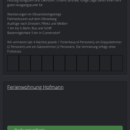
Festung Königstein und Lilienstein. Unsere zentrale, ruhige Lage bietet einen sehr
guten Ausgangspunkt für
Wanderungen im Elbsandsteingebirge
Fahrradtouren auf dem Elbradweg
Ausflüge nach Dresden, Pillnitz und Meißen
1 km bis S-Bahn, Bus und Schiff
Bademöglichkeit 5 km in Cunnersdorf
Wir vermieten (ab 4 Nächte) jeweils 1 Ferienhaus (4 Personen), ein Doppelzimmer
(2 Personen) und ein Gästezimmer (2 Personen). Die Vermietung erfolgt ohne
Frühstück.
Ferienwohnung Hofmann
Buchungsanfrage