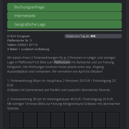
Buchungsanfrage
Internetseite
Geografische Lage
01824
Königstein
Objekt pro Tag ab:
40€
Pfaffendorfer Str. 3
Telefon: 035021 67115
4 Betten + zusätzlich Aufbettung
Wir bieten Ihnen 2 Ferienwohnungen für je 2 Personen in ruhiger und sonniger
Lage in Pfaffendorf mit Blick zum
Pfaffenstein
mit Barbarine und zur Festung
Königstein. Die Wohnungen besitzen beide jeweils einen sep. Eingang.
Autostellplätze sind vorhanden. Wir vermieten von April bis Oktober!
1. Ferienwohnung 60qm im Haupthaus 2 Personen, 50 EUR / Endreinigung 25
EUR
Grillplatz mit Gartenanteil und Pavillon und zusätzlich überdachte Sitzecke.
2. Ferienwohnung 30 qm im Nebengebäude 40 EUR / Endreinigung 25 EUR
Mit sonniger Terrasse (Blick zur Festung Königstein)und Grillplatz mit überdachter
Sitzecke.