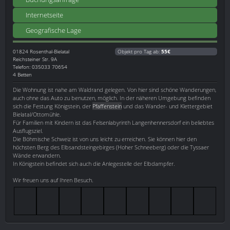
Internetseite
Geografische Lage
01824
Rosenthal-Bielatal
Objekt pro Tag ab:
55€
Reichsteiner Str. 9A
Telefon: 035033 70654
4 Betten
Die Wohnung ist nahe am Waldrand gelegen. Von hier sind schöne Wanderungen,
auch ohne das Auto zu benutzen, möglich. In der näheren Umgebung befinden
sich die Festung Königstein, der
Pfaffenstein
und das Wander- und Klettergebiet
Bielatal/Ottomühle.
Für Familien mit Kindern ist das Felsenlabyrinth Langenhennersdorf ein beliebtes
Ausflugsziel.
Die Böhmische Schweiz ist von uns leicht zu erreichen. Sie können hier den
höchsten Berg des Elbsandsteingebirges (Hoher Schneeberg) oder die Tyssaer
Wände erwandern.
In Königstein befindet sich auch die Anlegestelle der Elbdampfer.
Wir freuen uns auf Ihren Besuch.