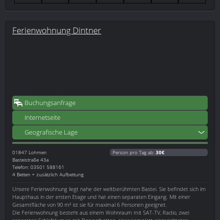
Ferienwohnung Dintner
Buchungsanfrage
Internetseite
Geografische Lage
01847
Lohmen
Person pro Tag ab:
30€
Basteistraße 43a
Telefon: 03501 588161
4 Betten + zusätzlich Aufbettung
Unsere Ferienwohnung liegt nahe der weltberühmten Bastei. Sie befindet sich im
Haupthaus in der ersten Etage und hat einen separaten Eingang. Mit einer
Gesamtfläche von 90 m² ist sie für maximal 6 Personen geeignet.
Die Ferienwohnung besteht aus einem Wohnraum mit SAT-TV, Radio, zwei