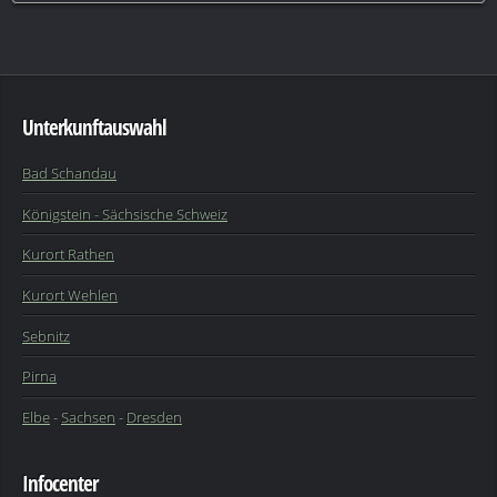
Unterkunftauswahl
Bad Schandau
Königstein - Sächsische Schweiz
Kurort Rathen
Kurort Wehlen
Sebnitz
Pirna
Elbe
-
Sachsen
-
Dresden
Infocenter