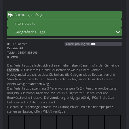
Buchungsanfrage
Internetseite
Geografische Lage
01847
Lohmen
Objekt pro Tag ab:
40€
Basteistr. 48
Telefon: 03501 588603
8 Betten
Das Ferienhaus befindet sich auf einem ehemaligen Bauernhof in der Gemeinde
Lohmen
. Auf unserem Grundstück betreiben wir in kleinem Rahmen
Hobbylandwirtschaft, so dass Sie bei uns die Gelegenheit zu Beobachten und
Streicheln der Tiere haben. Unser Grundstück liegt im Zentrum des Ortes an
einem wenig befahrenen Weg.
Das Ferienhaus besteht aus 3 Ferienwohnungen für 2-4 Personen (Aufbettung
möglich). Alle Wohnungen sind mit Sat-TV ausgestattet. Handtücher und
Bettwäsche sind inclusive. Die Vermietung erfolgt ganzjährig. PKW-Stellplätze
befinden sich auf dem Grundstück.
Die zum Haus gehörige Terasse mit Grillmöglichkeit und ein Kinderspielplatz
stehen zu Nutzung offen. WLAN verfügbar.