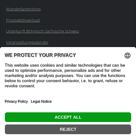
Wanderkartenshop
Prospektdownload
Unterkunft Böhmisch Sächsische Schweiz
Veranstaltungskalender
Kontakt
Impressum
Buchungsanfrage
Mail an die Redaktion
"In den Wäldern sind Dinge, über die nachzudenken man jahrelang
im Moos liegen könnte." (Franz Kafka)