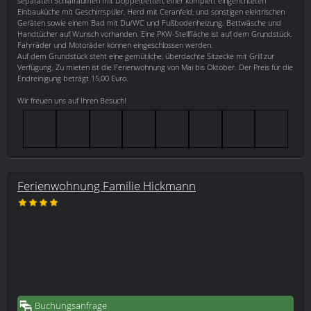
separaten Schlafräumen mit Doppelbetten, einer komplett eingerichteten
Einbauküche mit Geschirrspüler, Herd mit Ceranfeld, und sonstigen elektrischen
Geräten sowie einem Bad mit Du/WC und Fußbodenheizung. Bettwäsche und
Handtücher auf Wunsch vorhanden. Eine PKW-Stellfläche ist auf dem Grundstück.
Fahrräder und Motoräder können eingeschlossen werden.
Auf dem Grundstück steht eine gemütliche, überdachte Sitzecke mit Grill zur
Verfügung. Zu mieten ist die Ferienwohnung von Mai bis Oktober. Der Preis für die
Endreinigung beträgt 15,00 Euro.
Wir freuen uns auf Ihren Besuch!
Ferienwohnung Familie Hickmann
Buchungsanfrage