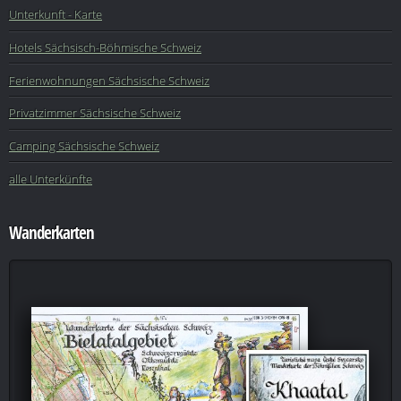
Unterkunft - Karte
Hotels Sächsisch-Böhmische Schweiz
Ferienwohnungen Sächsische Schweiz
Privatzimmer Sächsische Schweiz
Camping Sächsische Schweiz
alle Unterkünfte
Wanderkarten