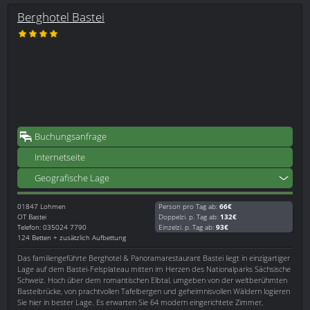
Berghotel Bastei
Buchungsanfrage
Internetseite
Geografische Lage
01847
Lohmen
Person pro Tag ab:
66€
OT Bastei
Doppelzi. p. Tag ab:
132€
Telefon: 035024 7790
Einzelzi. p. Tag ab:
93€
124 Betten + zusätzlich Aufbettung
Das familiengeführte Berghotel & Panoramarestaurant Bastei liegt in einzigartiger
Lage auf dem Bastei-Felsplateau mitten im Herzen des Nationalparks Sächsische
Schweiz. Hoch über dem romantischen Elbtal, umgeben von der weltberühmten
Basteibrücke, von prachtvollen Tafelbergen und geheimnisvollen Wäldern logieren
Sie hier in bester Lage. Es erwarten Sie 64 modern eingerichtete Zimmer,