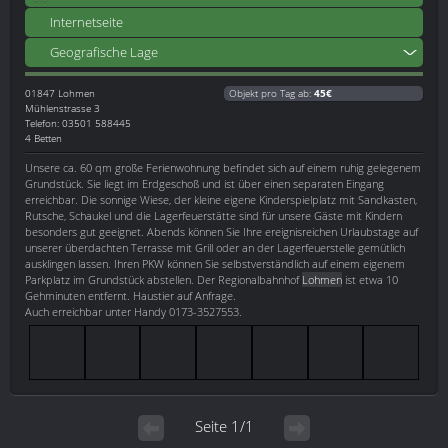
Internetseite
Geografische Lage
01847
Lohmen
Objekt pro Tag ab:
45€
Mühlenstrasse 3
Telefon: 03501 588445
4 Betten
Unsere ca. 60 qm große Ferienwohnung befindet sich auf einem ruhig gelegenem
Grundstück. Sie liegt im Erdgeschoß und ist über einen separaten Eingang
erreichbar. Die sonnige Wiese, der kleine eigene Kinderspielplatz mit Sandkasten,
Rutsche, Schaukel und die Lagerfeuerstätte sind für unsere Gäste mit Kindern
besonders gut geeignet. Abends können Sie Ihre ereignisreichen Urlaubstage auf
unserer überdachten Terrasse mit Grill oder an der Lagerfeuerstelle gemütlich
ausklingen lassen. Ihren PKW können Sie selbstverständlich auf einem eigenem
Parkplatz im Grundstück abstellen. Der Regionalbahnhof
Lohmen
ist etwa 10
Gehminuten entfernt. Haustier auf Anfrage.
Auch erreichbar unter Handy 0173-3527553.
Seite 1/1