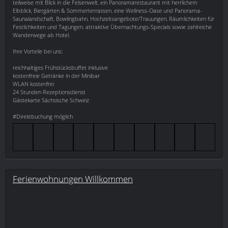
teilweise mit Blick in die Felsenwelt, ein Panoramarestaurant mit herrlichem
Elbblick, Biergärten & Sommerterrassen, eine Wellness-Oase und Panorama-
Saunalandschaft, Bowlingbahn, Hochzeitsangebote/Trauungen, Räumlichkeiten für
Festlichkeiten und Tagungen, attraktive Übernachtungs-Specials sowie zahlreiche
Wanderwege ab Hotel.
Ihre Vorteile bei uns:
reichhaltiges Frühstücksbuffet inklusive
kostenfreie Getränke in der Minibar
WLAN kostenfrei
24 Stunden Rezeptionsdienst
Gästekarte Sächsische Schweiz
#Direktbuchung möglich
Ferienwohnungen Willkommen