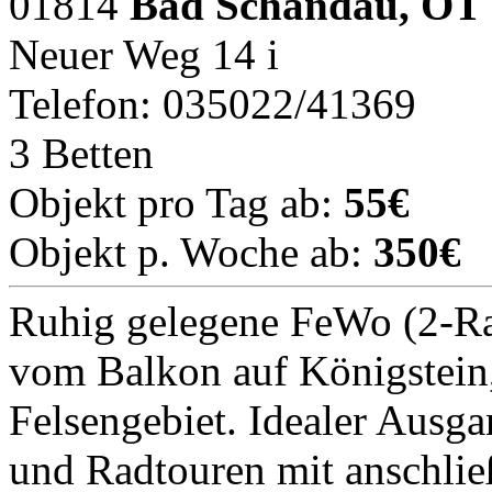
01814
Bad Schandau, OT 
Neuer Weg 14 i
Telefon: 035022/41369
3 Betten
Objekt pro Tag ab:
55€
Objekt p. Woche ab:
350€
Ruhig gelegene FeWo (2-R
vom Balkon auf Königstein
Felsengebiet. Idealer Ausg
und Radtouren mit anschlie