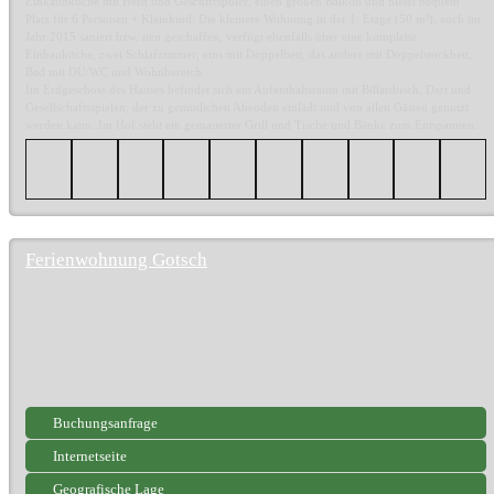
Einkaubküche mit Herd und Geschirrspüler, einen großen Balkon und bietet bequem
Platz für 6 Personen + Kleinkind. Die kleinere Wohnung in der 1. Etage (50 m²), auch im
Jahr 2015 saniert bzw. neu geschaffen, verfügt ebenfalls über eine komplette
Einbauküche, zwei Schlafzimmer, eins mit Doppelbett, das andere mit Doppelstockbett,
Bad mit DU/WC und Wohnbereich.
Im Erdgeschoss des Hauses befindet sich ein Aufenthaltsraum mit Billardtisch, Dart und
Gesellschaftsspielen, der zu gemütlichen Abenden einlädt und von allen Gästen genutzt
werden kann. Im Hof steht ein gemauerter Grill und Tische und Bänke zum Entspannen.
Ferienwohnung Gotsch
Buchungsanfrage
Internetseite
Geografische Lage