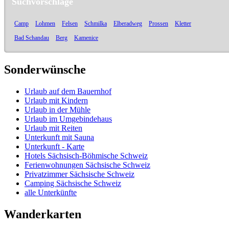
Suchvorschläge
Camp
Lohmen
Felsen
Schmilka
Elberadweg
Prossen
Kletter
Bad Schandau
Berg
Kamenice
Sonderwünsche
Urlaub auf dem Bauernhof
Urlaub mit Kindern
Urlaub in der Mühle
Urlaub im Umgebindehaus
Urlaub mit Reiten
Unterkunft mit Sauna
Unterkunft - Karte
Hotels Sächsisch-Böhmische Schweiz
Ferienwohnungen Sächsische Schweiz
Privatzimmer Sächsische Schweiz
Camping Sächsische Schweiz
alle Unterkünfte
Wanderkarten