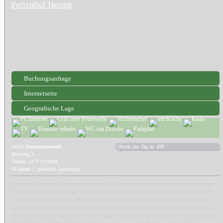
Ferienhof Hering
Buchungsanfrage
Internetseite
Geografische Lage
01855
Hinterhermsdorf
Objekt pro Tag ab:
47€
Bornweg 3
Telefon: 0173 9720839
16 Betten + zusätzlich Aufbettung
Auf dem Ferienhof Hering werden derzeit 3 Fewos vermietet die jeweils über zwei bzw.
drei getrennte Schlafzimmer, Wohnzimmer mit Essbereich und Bad mit Dusche und WC
verfügen. Die Wohnung im Dachgeschoss (renoviert 2015) ist bequem für 6 Personen
geeignet und verfügt über eine komplette Einbauküche mit allem nötigen Zubehör. Die
große Wohnung (80 m²) in der ersten Etage, die wir 2014 saniert haben, verfügt über eine