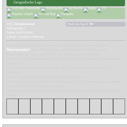
Geografische Lage
01855
Hinterhermsdorf
Objekt pro Tag ab:
30€
Weifbergstraße 2
Telefon: 035974 50243
6 Betten + zusätzlich Aufbettung
Unsere familienfreundliche Ferienwohnung befindet sich im wunderschönen
Hinterhermsdorf
. Sie ist 80qm groß hat ein Wohnraum mit TV, Wohnküche,
Sanitärberich mit Wanne und WC und zwei Schlafräume mit je 3 Betten.
Im Außenbereich stehen ihnen eine Liegewiese, Grillecke, Schaukel und Sandkasten zur
Verfügung.
Auf unserem Bauernhof können Kinder außerdem viele große und kleine Tiere
entdecken.
Unsere Umgebung eignet sich hervorragend zum Wandern.
Zwei Wanderübergänge zur benachbarten Böhmischen Schweiz ermöglichen es, diesen
Teil des Elbsandsteingebirges zu erwandern.
Eine besondere Attraktion ist eine Bootsfahrt auf der wildromantischen Obere-Schleuse-
Klamm.