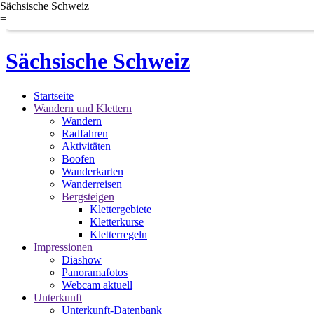
Sächsische Schweiz
=
Sächsische Schweiz
Startseite
Wandern und Klettern
Wandern
Radfahren
Aktivitäten
Boofen
Wanderkarten
Wanderreisen
Bergsteigen
Klettergebiete
Kletterkurse
Kletterregeln
Impressionen
Diashow
Panoramafotos
Webcam aktuell
Unterkunft
Unterkunft-Datenbank