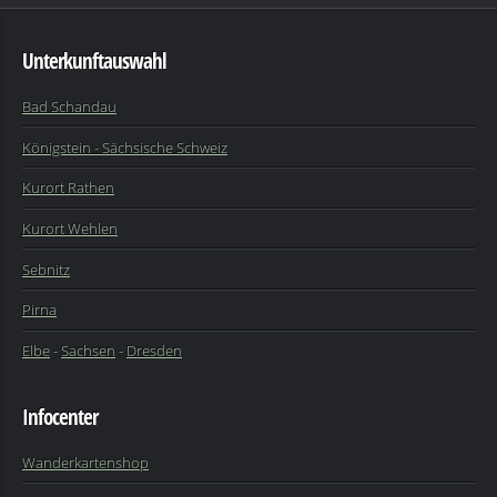
Unterkunftauswahl
Bad Schandau
Königstein - Sächsische Schweiz
Kurort Rathen
Kurort Wehlen
Sebnitz
Pirna
Elbe
-
Sachsen
-
Dresden
Infocenter
Wanderkartenshop