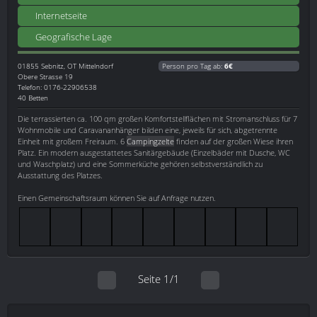
Internetseite
Geografische Lage
01855
Sebnitz, OT Mittelndorf
Person pro Tag ab:
6€
Obere Strasse 19
Telefon: 0176-22906538
40 Betten
Die terrassierten ca. 100 qm großen Komfortstellflächen mit Stromanschluss für 7
Wohnmobile und Caravananhänger bilden eine, jeweils für sich, abgetrennte
Einheit mit großem Freiraum. 6
Campingzelte
finden auf der großen Wiese ihren
Platz. Ein modern ausgestattetes Sanitärgebäude (Einzelbäder mit Dusche, WC
und Waschplatz) und eine Sommerküche gehören selbstverständlich zu
Ausstattung des Platzes.
Einen Gemeinschaftsraum können Sie auf Anfrage nutzen.
Seite 1/1