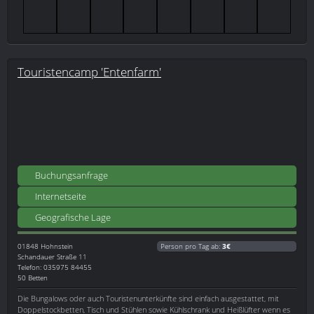
Touristencamp 'Entenfarm'
Buchungsanfrage
Internetseite
Geografische Lage
01848
Hohnstein
Person pro Tag ab:
3€
Schandauer Straße 11
Telefon: 035975 84455
50 Betten
Die Bungalows oder auch Touristenunterkünfte sind einfach ausgestattet, mit
Doppelstockbetten, Tisch und Stühlen sowie Kühlschrank und Heißlüfter wenn es