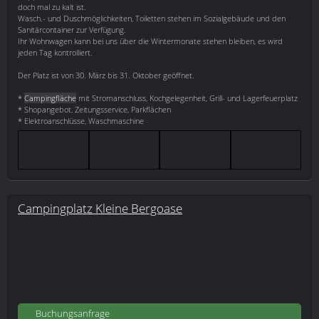
doch mal zu kalt ist.
Wasch.- und Duschmöglichkeiten, Toiletten stehen im Sozialgebäude und den
Sanitärcontainer zur Verfügung.
Ihr Wohnwagen kann bei uns über die Wintermonate stehen bleiben, es wird
jeden Tag kontrolliert.
Der Platz ist von 30. März bis 31. Oktober geöffnet.
*
Campingfläche
mit Stromanschluss, Kochgelegenheit, Grill- und Lagerfeuerplatz
* Shopangebot, Zeitungsservice, Parkflächen
* Elektroanschlüsse, Waschmaschine
Campingplatz Kleine Bergoase
Buchungsanfrage