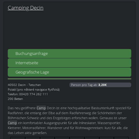
Camping Decin
Buchungsanfrage
Internetseite
Geografische Lage
40502
Decin - Tetschen
Person pro Tag ab:
3,20€
Polabí (pro některé navigace Rytířská)
Telefon: 00420 774 262 111
200 Betten
Das neu geöffnete
Camp
Decin ist eine hochqualitative Basisunterkunft speziell für
Radfahrer, die entlang der Elbe auf dem Radfahrerweg die Schönheiten der
Böhmischen Schweiz und des Erzgebirges erforschen wollen. Genauso ist unser
Camp
ein komfortabler Ausgangspunkt für alle Inlineskater, Wassersportler,
Kletterer, Motorradfahrer, Wanderer und für Wohnwagenreisen; kurz für alle, die
das Leben aktiv genießen.