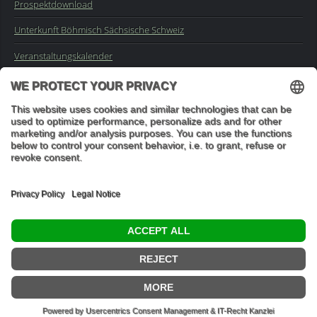
Prospektdownload
Unterkunft Böhmisch Sächsische Schweiz
Veranstaltungskalender
Kontakt
Impressum
Buchungsanfrage
Mail an die Redaktion
"In den Wäldern sind Dinge, über die nachzudenken man jahrelang
im Moos liegen könnte." (Franz Kafka)
© 2026 Ottmar Vetter,
Elbsandsteingebirge Verlag
- Alle Rechte vorbehalten.
Datenschutzeinstellungen