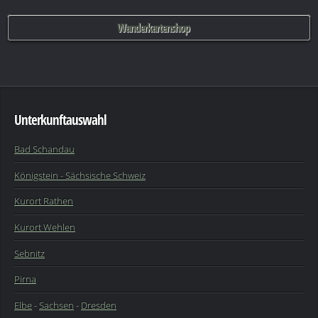
Wanderkartenshop
Unterkunftauswahl
Bad Schandau
Königstein - Sächsische Schweiz
Kurort Rathen
Kurort Wehlen
Sebnitz
Pirna
Elbe
-
Sachsen
-
Dresden