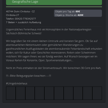
Geografische Lage
40744
Dolni Chribska - CZ
Objekt pro Tag ab:
60€
Chribska 27
Objekt p. Woche ab:
420€
Telefon: 00420-776342577
7 Betten + zusätzlich Aufbettung
Urgemütliches Ferienhaus mit viel Atmosphäre in der Nationalparkregion
Sächsisch-Böhmische Schweiz!
Wir begrüßen Sie mit einem kleinen Umtrunk und beraten Sie gern. Ob Sie auf
abenteuerlichen Klettertouren oder gemütlichen Wanderungen zu
gastfreundlichen Ausflugslokalen die atemberaubende Felsenlandschaft erkunden
wollen, sich für Kultur oder Geschichte interessieren, Reiten oder Schwimmen
möchten: Wir sagen Ihnen, wo sie fündig werden. Auf Wunsch besorgen wir im
Voraus Karten für Konzerte, Oper, Sportveranstaltungen...
Nicht im Preis enthalten ist der Stromverbrauch. Wir berechnen 30 Cent pro Kwh.
!!!--Bitte Belegungsplan beachten ---!!!
#Umgebindehaus