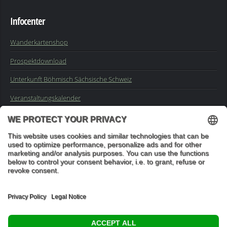
Infocenter
Wanderkartenshop
Prospektdownload
Unterkunft Böhmisch Sächsische Schweiz
Veranstaltungskalender
Kontakt
Impressum
Buchungsanfrage
Mail an die Redaktion
"In den Wäldern sind Dinge, über die nachzudenken man jahrelang
im Moos liegen könnte." (Franz Kafka)