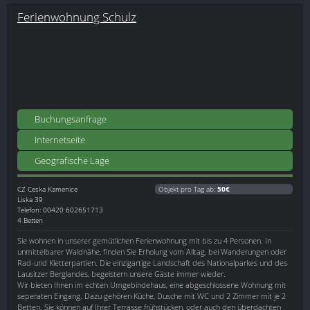
Ferienwohnung Schulz
Buchungsanfrage
Internetseite
Geografische Lage
CZ
Ceska Kamenice
Objekt pro Tag ab:
50€
Liska 39
Telefon: 00420 602651713
4 Betten
Sie wohnen in unserer gemütlichen Ferienwohnung mit bis zu 4 Personen. In
unmittelbarer Waldnähe, finden Sie Erholung vom Alltag, bei Wanderungen oder
Rad-und Kletterpartien. Die einzigartige Landschaft des Nationalparkes und des
Lausitzer Berglandes, begeistern unsere Gäste immer wieder.
Wir bieten Ihnen im echten Umgebindehaus, eine abgeschlossene Wohnung mit
seperaten Eingang. Dazu gehören Küche, Dusche mit WC und 2 Zimmer mit je 2
Betten. Sie können auf Ihrer Terrasse frühstücken, oder auch den überdachten