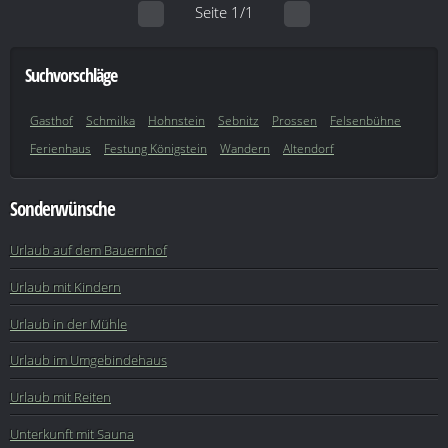
Seite 1/1
Suchvorschläge
Gasthof
Schmilka
Hohnstein
Sebnitz
Prossen
Felsenbühne
Ferienhaus
Festung Königstein
Wandern
Altendorf
Sonderwünsche
Urlaub auf dem Bauernhof
Urlaub mit Kindern
Urlaub in der Mühle
Urlaub im Umgebindehaus
Urlaub mit Reiten
Unterkunft mit Sauna