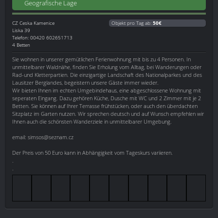
Geografische Lage
CZ
Ceska Kamenice
Objekt pro Tag ab:
50€
Liska 39
Telefon: 00420 602651713
4 Betten
Sie wohnen in unserer gemütlichen Ferienwohnung mit bis zu 4 Personen. In
unmittelbarer Waldnähe, finden Sie Erholung vom Alltag, bei Wanderungen oder
Rad-und Kletterpartien. Die einzigartige Landschaft des Nationalparkes und des
Lausitzer Berglandes, begeistern unsere Gäste immer wieder.
Wir bieten Ihnen im echten Umgebindehaus, eine abgeschlossene Wohnung mit
seperaten Eingang. Dazu gehören Küche, Dusche mit WC und 2 Zimmer mit je 2
Betten. Sie können auf Ihrer Terrasse frühstücken, oder auch den überdachten
Sitzplatz im Garten nutzen. Wir sprechen deutsch und auf Wunsch empfehlen wir
Ihnen auch die schönsten Wanderziele in unmittelbarer Umgebung.
email: simsos@seznam.cz
Der Preis von 50 Euro kann in Abhängigkeit vom Tageskurs variieren.
.
.