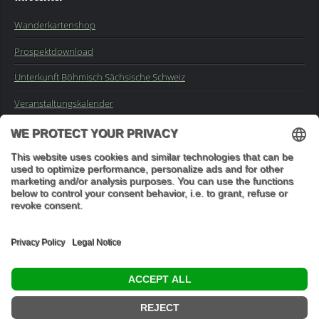
Wanderkartenshop
Prospektdownload
Unterkunft Böhmisch Sächsische Schweiz
Veranstaltungskalender
Kontakt
Impressum
Buchungsanfrage
Mail an die Redaktion
"In den Wäldern sind Dinge, über die nachzudenken man jahrelang
im Moos liegen könnte." (Franz Kafka)