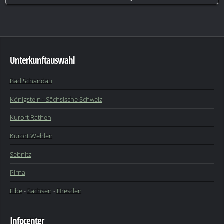
Unterkunftauswahl
Bad Schandau
Königstein - Sächsische Schweiz
Kurort Rathen
Kurort Wehlen
Sebnitz
Pirna
Elbe
-
Sachsen
-
Dresden
Infocenter