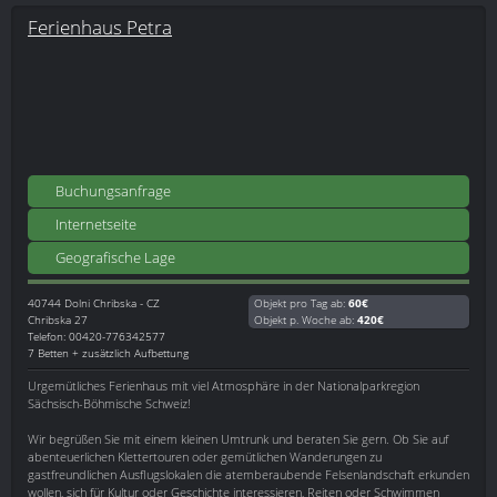
Ferienhaus Petra
Buchungsanfrage
Internetseite
Geografische Lage
40744
Dolni Chribska - CZ
Objekt pro Tag ab:
60€
Chribska 27
Objekt p. Woche ab:
420€
Telefon: 00420-776342577
7 Betten + zusätzlich Aufbettung
Urgemütliches Ferienhaus mit viel Atmosphäre in der Nationalparkregion
Sächsisch-Böhmische Schweiz!
Wir begrüßen Sie mit einem kleinen Umtrunk und beraten Sie gern. Ob Sie auf
abenteuerlichen Klettertouren oder gemütlichen Wanderungen zu
gastfreundlichen Ausflugslokalen die atemberaubende Felsenlandschaft erkunden
wollen, sich für Kultur oder Geschichte interessieren, Reiten oder Schwimmen