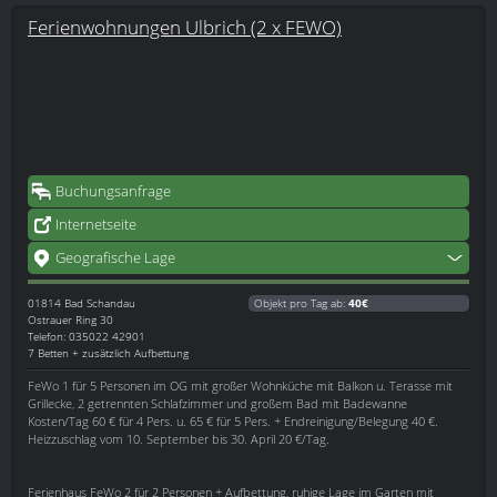
Ferienwohnungen Ulbrich (2 x FEWO)
Buchungsanfrage
Internetseite
Geografische Lage
01814
Bad Schandau
Objekt pro Tag ab:
40€
Ostrauer Ring 30
Telefon: 035022 42901
7 Betten + zusätzlich Aufbettung
FeWo 1 für 5 Personen im OG mit großer Wohnküche mit Balkon u. Terasse mit
Grillecke, 2 getrennten Schlafzimmer und großem Bad mit Badewanne
Kosten/Tag 60 € für 4 Pers. u. 65 € für 5 Pers. + Endreinigung/Belegung 40 €.
Heizzuschlag vom 10. September bis 30. April 20 €/Tag.
Ferienhaus FeWo 2 für 2 Personen + Aufbettung, ruhige Lage im Garten mit