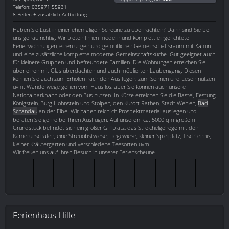
Telefon: 035971 55931
8 Betten + zusätzlich Aufbettung
Haben Sie Lust in einer ehemaligen Scheune zu übernachten? Dann sind Sie bei
uns genau richtig. Wir bieten Ihnen modern und komplett eingerichtete
Ferienwohnungen, einen urigen und gemütlichen Gemeinschaftsraum mit Kamin
und eine zusätzliche komplette moderne Gemeinschaftsküche. Gut geeignet auch
für kleinere Gruppen und befreundete Familien. Die Wohnungen erreichen Sie
über einen mit Glas überdachten und auch möblierten Laubengang. Diesen
können Sie auch zum Erholen nach den Ausflügen, zum Sonnen und Lesen nutzen
uvm. Wanderwege gehen vom Haus los, aber Sie können auch unsere
Nationalparkbahn oder den Bus nutzen. In Kürze erreichen Sie die Bastei, Festung
Königstein, Burg Hohnstein und Stolpen, den Kurort Rathen, Stadt Wehlen,
Bad
Schandau
an der Elbe. Wir haben reichlich Prospektmaterial ausliegen und
beraten Sie gerne bei Ihren Ausflügen. Auf unserem ca. 5000 qm großem
Grundstück befindet sich ein großer Grillplatz, das Streichelgehege mit den
Kamerunschafen, eine Streuobstwiese, Liegewiese, kleiner Spielplatz, Tischtennis,
kleiner Kräutergarten und verschiedene Teesorten uvm.
Wir freuen uns auf Ihren Besuch in unserer Ferienscheune.
Ferienhaus Hille