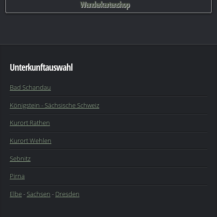
Wanderkartenshop
Unterkunftauswahl
Bad Schandau
Königstein - Sächsische Schweiz
Kurort Rathen
Kurort Wehlen
Sebnitz
Pirna
Elbe
-
Sachsen
-
Dresden