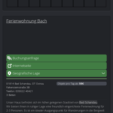
Ferienwohnung Bach
Buchungsanfrage
Internetseite
Geografische Lage
01814
Bad Schandau, OT Ostrau
Objekt pro Tag ab:
55€
Falkensteinstraße 3B
Telefon: 035022 40421
3 Betten
Unser Haus befindet sich im höher gelegenen Stadtteil von
Bad Schandau
.
Wir bieten Ihnen in ruhiger Lage eine freundlich eingerichtete Ferienwohnung für
2-3 Personen. Es ist ein idealer Ausgangspunkt für Wanderungen in die Bergwelt