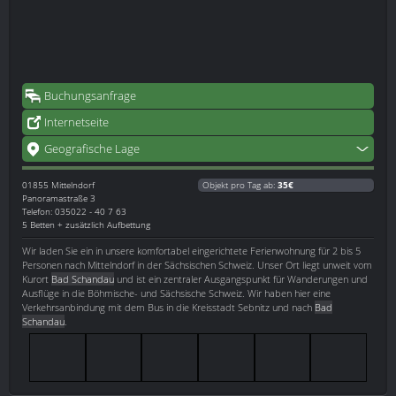
Buchungsanfrage
Internetseite
Geografische Lage
01855
Mittelndorf
Objekt pro Tag ab:
35€
Panoramastraße 3
Telefon: 035022 - 40 7 63
5 Betten + zusätzlich Aufbettung
Wir laden Sie ein in unsere komfortabel eingerichtete Ferienwohnung für 2 bis 5
Personen nach Mittelndorf in der Sächsischen Schweiz. Unser Ort liegt unweit vom
Kurort
Bad Schandau
und ist ein zentraler Ausgangspunkt für Wanderungen und
Ausflüge in die Böhmische- und Sächsische Schweiz. Wir haben hier eine
Verkehrsanbindung mit dem Bus in die Kreisstadt Sebnitz und nach
Bad
Schandau
.