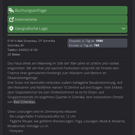
Buchungsanfrage
Internetseite
Geografische Lage
01814
Bad Schandau, OT Schmilka
Doppelzi. p. Tag ab:
108€
Schmilka 30
Einzelzi. p. Tag ab:
78€
Telefon: 035022 9130
20 Betten
Das Haus direkt am Malerweg im Stile der 30er Jahre ist schlicht und rustikal
eingerichtet. Mit viel Holz und warmen Farbtönen versprüht die Pension den
Charme einer gemütlichen Herberge zum Wandern und Klettern im
Elbsandsteingebirge.
Eine Stube mit Kaminofen verbreitet zudem behagliche Baudenstimmung. Auf
den Wanderer und Radfahrer warten 10 Zimmer auf drei Etagen. Vom Einbett-
über Doppelzimmer bis zum Dreibettzimmer ist es für Einzel- und
Gruppenreisende ein begehrtes Quartier in Schmilka, dem besonderen Ortsteil
von
Bad Schandau
.
Diese Leistungen sind im Zimmerpreis inklusive:
- Bio-Langschläfer-Frühstücksbuffet bis 12 Uhr
- Tägliche Rituale, wie geführte Wanderungen, Yoga, Lesungen, Musik & Konzerte,
Kinoabende, Vorträge u.v.m.
- Parkplatz