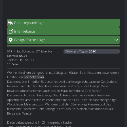
Buchungsanfrage
Internetseite
Geografische Lage
01814
Bad Schandau, OT Schmilka
Objekt pro Tag ab:
208€
Schmilka Nr. 24
Telefon: 035022 9130
13 Betten
Wohnen in einem der geschichtsträchtigsten Häuser Schmilkas, dem besonderen
Ortsteil von
Bad Schandau
.
Das mondäne, im edlen Bäderstil liebevoll denkmalgerecht sanierte Gebäude ist
benannt nach der Tochter des ehemaligen Besitzers, Rudolf Hering. Dieser
bewirtschaftete seinerzeit auch das im Haus befindliche Cafe Richter.
Die zwei nach besten baubiologischen Erkenntnissen renovierten Premium-
Apartments lassen keine Wünsche offen für den Urlaub im Elbsandsteingebirge.
Wo sich der Malerweg zum Wandern und der Elberadweg kreuzen und das
historische Fährschiff "Lena" anlegt, bietet das Haus einen 360° Rundblick auf
Berge und Wasser.
Diese Leistungen sind im Zimmerpreis inklusive:
- Bio-Langschläfer-Frühstücksbuffet bis 12 Uhr