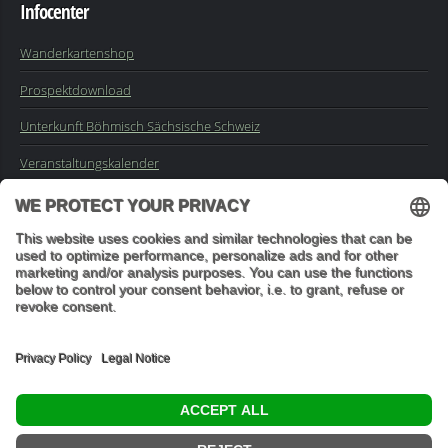
Infocenter
Wanderkartenshop
Prospektdownload
Unterkunft Böhmisch Sächsische Schweiz
Veranstaltungskalender
Kontakt
Impressum
Buchungsanfrage
Mail an die Redaktion
"In den Wäldern sind Dinge, über die nachzudenken man jahrelang
im Moos liegen könnte." (Franz Kafka)