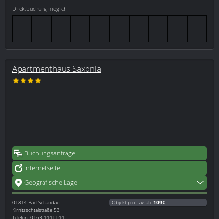
Direktbuchung möglich
Apartmenthaus Saxonia
Buchungsanfrage
Internetseite
Geografische Lage
01814
Bad Schandau
Objekt pro Tag ab:
109€
Kirnitzschtalstraße 53
Telefon: 0163 4441144