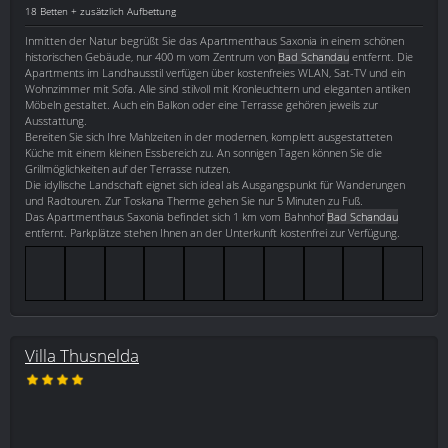
18 Betten + zusätzlich Aufbettung
Inmitten der Natur begrüßt Sie das Apartmenthaus Saxonia in einem schönen
historischen Gebäude, nur 400 m vom Zentrum von
Bad Schandau
entfernt. Die
Apartments im Landhausstil verfügen über kostenfreies WLAN, Sat-TV und ein
Wohnzimmer mit Sofa. Alle sind stilvoll mit Kronleuchtern und eleganten antiken
Möbeln gestaltet. Auch ein Balkon oder eine Terrasse gehören jeweils zur
Ausstattung.
Bereiten Sie sich Ihre Mahlzeiten in der modernen, komplett ausgestatteten
Küche mit einem kleinen Essbereich zu. An sonnigen Tagen können Sie die
Grillmöglichkeiten auf der Terrasse nutzen.
Die idyllische Landschaft eignet sich ideal als Ausgangspunkt für Wanderungen
und Radtouren. Zur Toskana Therme gehen Sie nur 5 Minuten zu Fuß.
Das Apartmenthaus Saxonia befindet sich 1 km vom Bahnhof
Bad Schandau
entfernt. Parkplätze stehen Ihnen an der Unterkunft kostenfrei zur Verfügung.
Villa Thusnelda