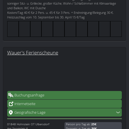
sonniger Sitz- u. Grillecke, großer Küche, Wohn-/ Schlafzimmer mit Klimaanlage
und Balkon, WC mit Dusche
Kosten/Tag 40 € für 2 Pers. u. 45 € für 3 Pers. + Endreinigung/Belegung 30 €.
Heizzuschlag vom 10. September bis 30. April 15 €/Tag
Wauer's Ferienscheune
Buchungsanfrage
Internetseite
Geografische Lage
01848
Hohnstein OT Ulbersdorf
Person pro Tag ab:
25€
Am Sportplatz 6
Doppelzi. p. Tag ab:
50€