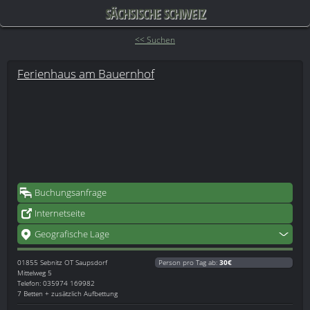
SÄCHSISCHE SCHWEIZ
<< Suchen
Ferienhaus am Bauernhof
Buchungsanfrage
Internetseite
Geografische Lage
01855
Sebnitz OT Saupsdorf
Person pro Tag ab:
30€
Mittelweg 5
Telefon: 035974 169982
7 Betten + zusätzlich Aufbettung