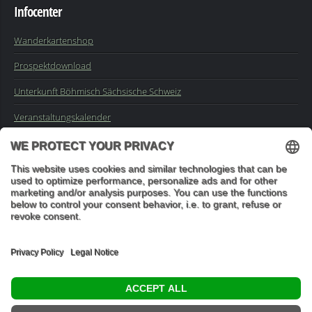
Infocenter
Wanderkartenshop
Prospektdownload
Unterkunft Böhmisch Sächsische Schweiz
Veranstaltungskalender
Kontakt
Impressum
Buchungsanfrage
Mail an die Redaktion
"In den Wäldern sind Dinge, über die nachzudenken man jahrelang
im Moos liegen könnte." (Franz Kafka)