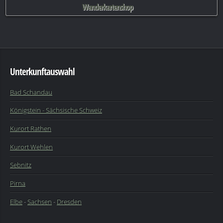
Wanderkartenshop
Unterkunftauswahl
Bad Schandau
Königstein - Sächsische Schweiz
Kurort Rathen
Kurort Wehlen
Sebnitz
Pirna
Elbe
-
Sachsen
-
Dresden