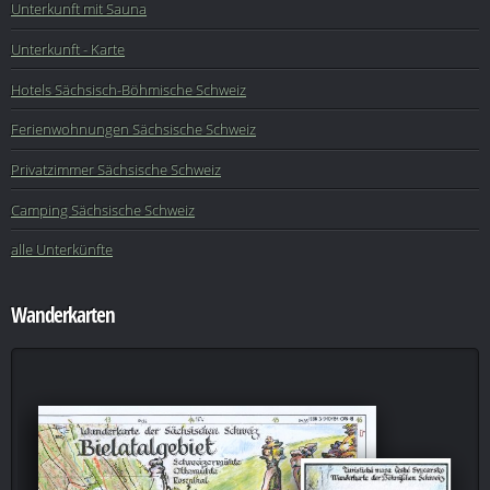
Unterkunft mit Sauna
Unterkunft - Karte
Hotels Sächsisch-Böhmische Schweiz
Ferienwohnungen Sächsische Schweiz
Privatzimmer Sächsische Schweiz
Camping Sächsische Schweiz
alle Unterkünfte
Wanderkarten